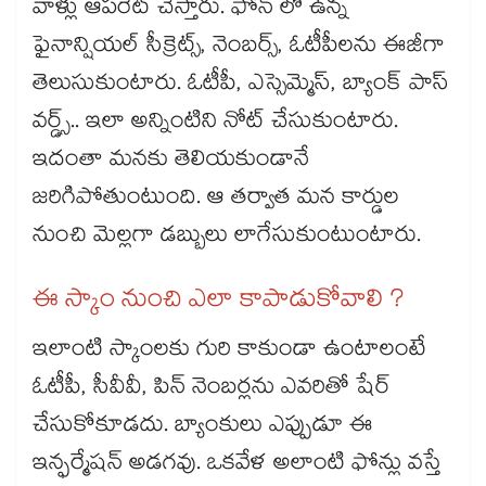
వాళ్లు ఆపరేట్ చేస్తారు. ఫోన్ లో ఉన్న
ఫైనాన్షియల్ సీక్రెట్స్, నెంబర్స్, ఓటీపీలను ఈజీగా
తెలుసుకుంటారు. ఓటీపీ, ఎస్సెమ్మెస్, బ్యాంక్ పాస్
వర్డ్స్.. ఇలా అన్నింటిని నోట్ చేసుకుంటారు.
ఇదంతా మనకు తెలియకుండానే
జరిగిపోతుంటుంది. ఆ తర్వాత మన కార్డుల
నుంచి మెల్లగా డబ్బులు లాగేసుకుంటుంటారు.
ఈ స్కాం నుంచి ఎలా కాపాడుకోవాలి ?
ఇలాంటి స్కాంలకు గురి కాకుండా ఉంటాలంటే
ఓటీపీ, సీవీవీ, పిన్ నెంబర్లను ఎవరితో షేర్
చేసుకోకూడదు. బ్యాంకులు ఎప్పుడూ ఈ
ఇన్ఫర్మేషన్ అడగవు. ఒకవేళ అలాంటి ఫోన్లు వస్తే