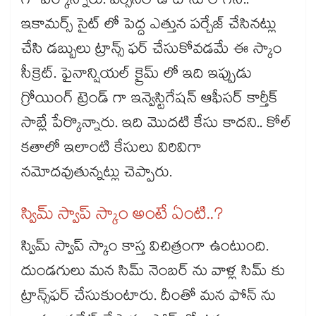
గా పేర్కొన్నారు. పర్సనల్ డాటాను లాగేసి..
ఇకామర్స్ సైట్ లో పెద్ద ఎత్తున పర్చేజ్ చేసినట్లు
చేసి డబ్బులు ట్రాన్స్ ఫర్ చేసుకోవడమే ఈ స్కాం
సీక్రెట్. ఫైనాన్షియల్ క్రైమ్ లో ఇది ఇప్పుడు
గ్రోయింగ్ ట్రెండ్ గా ఇన్వెస్టిగేషన్ ఆఫీసర్ కార్తీక్
సాబ్లే పేర్కొన్నారు. ఇది మొదటి కేసు కాదని.. కోల్
కతాలో ఇలాంటి కేసులు విరివిగా
నమోదవుతున్నట్లు చెప్పారు.
స్విమ్ స్వాప్ స్కాం అంటే ఏంటి..?
స్విమ్ స్వాప్ స్కాం కాస్త విచిత్రంగా ఉంటుంది.
దుండగులు మన సిమ్ నెంబర్ ను వాళ్ల సిమ్ కు
ట్రాన్స్⁭ఫర్ చేసుకుంటారు. దీంతో మన ఫోన్ ను