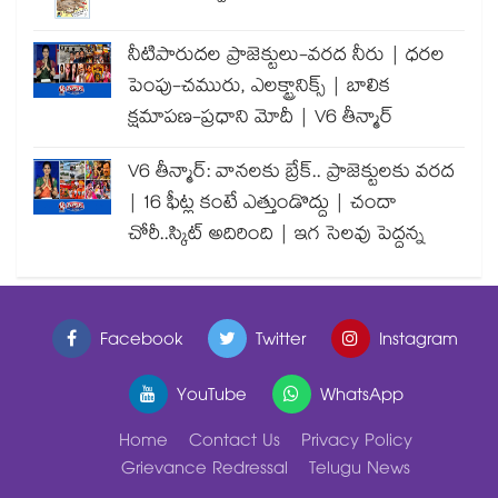
నీటిపారుదల ప్రాజెక్టులు-వరద నీరు | ధరల
పెంపు-చమురు, ఎలక్ట్రానిక్స్ | బాలిక
క్షమాపణ-ప్రధాని మోదీ | V6 తీన్మార్
V6 తీన్మార్: వానలకు బ్రేక్.. ప్రాజెక్టులకు వరద
| 16 ఫీట్ల కంటే ఎత్తుండొద్దు | చందా
చోరీ..స్కిట్ అదిరింది | ఇగ సెలవు పెద్దన్న
Facebook
Twitter
Instagram
YouTube
WhatsApp
Home
Contact Us
Privacy Policy
Grievance Redressal
Telugu News