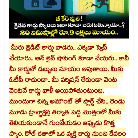
మీరు క్రెడిట్ కార్డు వాడరు.. ఎక్కడా స్వైప్
చేయారు.. ఆన్ లైన్ షాపింగ్ కూడా చేయరు.. కానీ
మీ కార్డులో డబ్బులు మాయం అవుతాయి. మీకు
ఓటీపీ రాకుండా.. మీ పర్మిషన్ లేకుండా వెంట
వెంటనే కార్డు ఖాళీ అయిపోతుంటుంది.
ముందుగా చిన్న అమౌంట్ తో స్టార్ట్ చేసి.. రెండు
మూడు ట్రాన్జాక్షన్ల తర్వాత పెద్ద మొత్తంలో మీకు
తెలియకుండానే గుంజేయడం ఇప్పుడు కొత్త
స్కాం. కోల్ కతాలో ఒక వ్యక్తి కార్డు నుంచి కేవలం