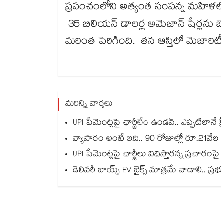
ప్రపంచంలోని అత్యంత సంపన్న మహిళల్లో
35 బిలియన్ డాలర్ల అమెజాన్ షేర్లను బ
మరింత పెరిగింది. తన ఆస్తిలో మెజారిట
మరిన్ని వార్తలు
UPI పేమెంట్లపై ఛార్జీలేం ఉండవ్.. ఎప్పటిలానే ఫ్రీ.
వ్యాపారం అంటే ఇది.. 90 రోజుల్లో రూ.21వేల 
UPI పేమెంట్లపై ఛార్జీలు విధిస్తారన్న ప్రచార
డెలివరీ బాయ్స్ EV బైక్స్ మాత్రమే వాడాలి.. ప్ర