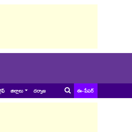
ైఫ్
జిల్లాలు
దర్వాజ
ఈ-పేపర్