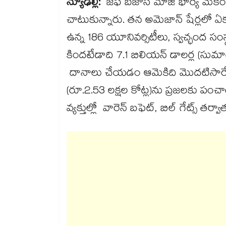
న్యూఢిల్లీ:
జెఫ్ బెజోస్ మాజీ భార్య మెకెం
చాటుకున్నారు. తన అమెజాన్ షేర్లలో ఏ
ఉన్న 186 యూనివర్సిటీలు, స్వచ్ఛంద సంస
కిందటేడాది 7.1 బిలియన్ డాలర్ల (సుమా
దానాలు చేయడం ఆమెకిది మొదటిసారేం 
(రూ.2.53 లక్షల కోట్ల)ను ప్రజలకు పంచా
వ్యక్తుల్లో వారెన్ బఫెట్, బిల్ గేట్స్ త