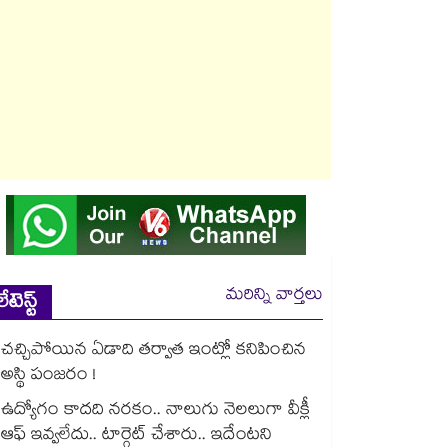
మరిన్ని వార్తలు
లేటెస్ట్
చచ్చిపోయిన ఏడాది తర్వాత ఇంట్లో కనిపించిన
అస్థి పంజరం !
ఉద్యోగం కాదది నరకం.. నాలుగు నెలలుగా వీక్లీ
ఆఫ్ ఇవ్వలేదు.. టార్గెట్ చేశారు.. ఇదేంటని