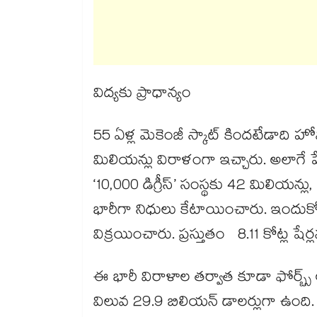
విద్యకు ప్రాధాన్యం
55 ఏళ్ల మెకెంజీ స్కాట్ కిందటేడాది హోవా
మిలియన్లు విరాళంగా ఇచ్చారు. అలాగే 
‘10,000 డిగ్రీస్’ సంస్థకు 42 మిలియన్లు, స్థానిక
భారీగా నిధులు కేటాయించారు. ఇందుకో
విక్రయించారు. ప్రస్తుతం 8.11 కోట్ల షేర్ల
ఈ భారీ విరాళాల తర్వాత కూడా ఫోర్బ్స్ 
విలువ 29.9 బిలియన్ డాలర్లుగా ఉంది. 201