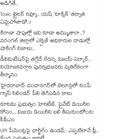
అడిగితే..
Toxic ట్రైలర్ రివ్యూ.. యష్ ‘టాక్సిక్’ తర్వాత
ఏమైపోతాడో..!
కిరాణా షాపుల్లో ఇవి కూడా అమ్ముతారా..?
వరంగల్ జిల్లాలో ఎక్సైజ్ అధికారుల దాడుల్లో
షాకింగ్ నిజాలు..
డీలిమిటేషన్‎పై తగ్గేదే లేదన్న విజయ్ సర్కార్..
నియోజకవర్గాల పునర్విభజనకు వ్యతిరేకంగా
తీర్మానం
హైదరాబాద్⁪ చందానగర్⁫లో బెలూన్లలో నింపే
గ్యాస్ సిలిండర్ పేలి తెగిపడిన కాలు
కూటమి ప్రభుత్వం హెరిటేజ్, ప్రైవేట్ డెయిరీల
కోసం... విజయ డెయిరీని బలి తీసుకుంటోంది:
సీపీఎం
UPI పేమెంట్లపై ఛార్జీలేం ఉండవ్.. ఎప్పటిలానే ఫ్రీ..