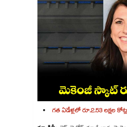
గత ఏడేళ్లలో రూ.2.53 లక్షల కోట్ల 