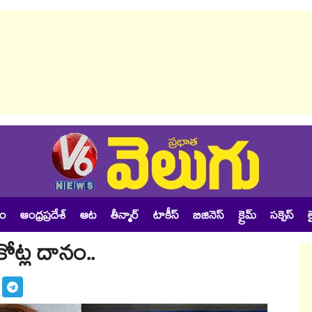
శం
ఆంధ్రప్రదేశ్
ఆట
తీన్మార్
టాకీస్
బిజినెస్
క్రైమ్
సక్సెస్
ల
ేల కోట్ల దానం..