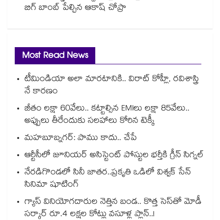
బిగ్ బాంబ్ పేల్చిన ఆకాష్ చోప్రా
Most Read News
టీమిండియా అలా మారటానికి.. విరాట్ కోహ్లీ, రవిశాస్త్రి
నే కారణం
జీతం లక్షా 60వేలు.. కట్టాల్సిన EMIలు లక్షా 85వేలు..
అప్పులు తీరేందుకు సలహాలు కోరిన టెక్కీ
మహబూబ్నగర్: పాము కాదు.. చేపే
ఆర్టీసీలో జూనియర్ అసిస్టెంట్‌‌ పోస్టుల భర్తీకి గ్రీన్‌‌ సిగ్నల్
నేరడిగొండలో సినీ జాతర..ప్రకృతి ఒడిలో విశ్వక్ సేన్
సినిమా షూటింగ్
గ్యాస్ వినియోగదారుల నెత్తిన బండ.. కొత్త సెస్‌తో మోడీ
సర్కార్ రూ.4 లక్షల కోట్లు వసూళ్ల ప్లాన్..!