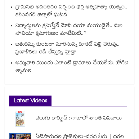
గ్రామసభ అనంతరం సర్పంచ్ భర్త ఆత్మహత్యా యత్నం..
కరీంనగర్ జిల్లాలో ఘటన
విద్యార్థులను క్షమిస్తేనే మోదీ దయా మయుడైతే.. మరి
సోనియా క్షమాగుణం మాటేమిటి..?
బతుకమ్మ కుంటలా మారనున్న కూకట్ పల్లి చెరువు..
ప్రణాళికలు రెడీ చేస్తున్న హైడ్రా
అమ్మవారి ముందు ఎలాంటి డ్రామాలు చేయలేదు: జోగిని
శ్యామల
Latest Videos
వెలుగు కార్టూన్ : గాజాలో శాంతి పవనాలు
నీటిపారుదల ప్రాజెక్టులు-వరద నీరు | ధరల