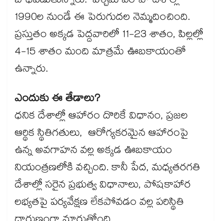
బాధపడుతున్నారు. పశ్చిమ ఐరోపా దేశాల్లో
1990ల నుండే ఈ పెరుగుదల నెమ్మదించింది.
ప్రస్తుతం అక్కడ పెద్దవారిలో 11-23 శాతం, పిల్లల్లో
4-15 శాతం మంది మాత్రమే ఊబకాయంతో
ఉన్నారు.
ఎందుకు ఈ తేడాలు?
ధనిక దేశాల్లో ఆహారం దొరికే విధానం, ప్రజల
ఆర్థిక స్థితిగతులు, ఆరోగ్యకరమైన ఆహారంపై
ఉన్న అవగాహన వల్ల అక్కడ ఊబకాయం
నియంత్రణలోకి వచ్చింది. కానీ పేద, మధ్యతరగతి
దేశాల్లో సరైన ప్రభుత్వ విధానాలు, పోషకాహార
లభ్యతపై పర్యవేక్షణ లేకపోవడం వల్ల పరిస్థితి
దారుణంగా మారుతోంది.