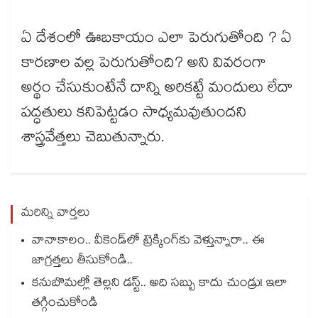
ఏ దేశంలో ఊబకాయం ఎలా పెరుగుతోంది ? ఏ
కారణాల వల్ల పెరుగుతోంది? అని వివరంగా
అర్థం చేసుకుంటేనే దాన్ని అరికట్టే మందులు లేదా
పద్ధతులు కనిపెట్టడం సాధ్యమవుతుందని
శాస్త్రవేత్తలు చెబుతున్నారు.
మరిన్ని వార్తలు
వానాకాలం.. వీకెండ్‏లో ట్రెక్కింగ్‎కు వెళ్తున్నారా.. ఈ
జాగ్రత్తలు తీసుకోండి..
కనుబొమల్లో తెల్లని డస్ట్.. అది సబ్బు కాదు చుండ్రు! ఇలా
తగ్గించుకోండి