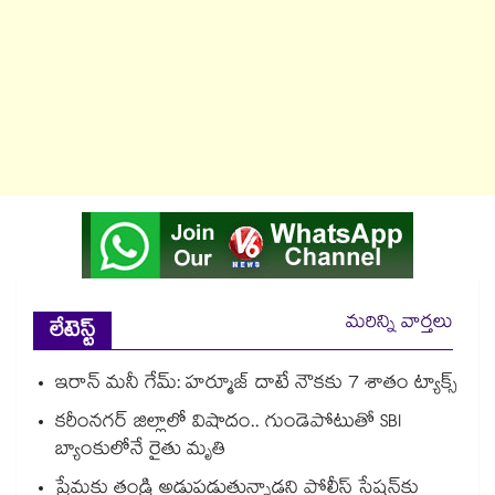
మరిన్ని వార్తలు
లేటెస్ట్
ఇరాన్ మనీ గేమ్: హర్మూజ్ దాటే నౌకకు 7 శాతం ట్యాక్స్
కరీంనగర్ జిల్లాలో విషాదం.. గుండెపోటుతో SBI
బ్యాంకులోనే రైతు మృతి
ప్రేమకు తండ్రి అడ్డుపడుతున్నాడని పోలీస్ స్టేషన్⁪కు