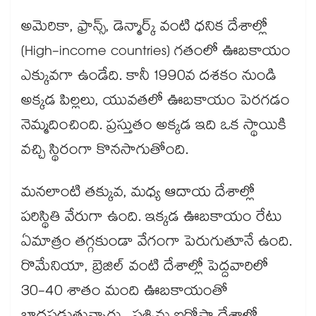
అమెరికా, ఫ్రాన్స్, డెన్మార్క్ వంటి ధనిక దేశాల్లో
(High-income countries) గతంలో ఊబకాయం
ఎక్కువగా ఉండేది. కానీ 1990వ దశకం నుండి
అక్కడ పిల్లలు, యువతలో ఊబకాయం పెరగడం
నెమ్మదించింది. ప్రస్తుతం అక్కడ ఇది ఒక స్థాయికి
వచ్చి స్థిరంగా కొనసాగుతోంది.
మనలాంటి తక్కువ, మధ్య ఆదాయ దేశాల్లో
పరిస్థితి వేరుగా ఉంది. ఇక్కడ ఊబకాయం రేటు
ఏమాత్రం తగ్గకుండా వేగంగా పెరుగుతూనే ఉంది.
రొమేనియా, బ్రెజిల్ వంటి దేశాల్లో పెద్దవారిలో
30-40 శాతం మంది ఊబకాయంతో