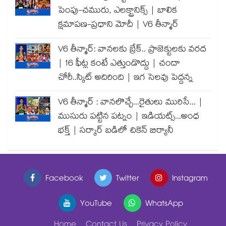
పెంపు-చమురు, ఎలక్ట్రానిక్స్ | బాలిక
క్షమాపణ-ప్రధాని మోదీ | V6 తీన్మార్
V6 తీన్మార్: వానలకు బ్రేక్.. ప్రాజెక్టులకు వరద
| 16 ఫీట్ల కంటే ఎత్తుండొద్దు | చందా
చోరీ..స్కిట్ అదిరింది | ఇగ సెలవు పెద్దన్న
V6 తీన్మార్ : వానలొచ్చే...రైతులు మురిసే... |
ముసురు పట్టిన పట్నం | ఇడియట్స్...అంధ
భక్త్ | సర్కార్ బడిలో చికెన్ బిర్యానీ
Facebook
Twitter
Instagram
YouTube
WhatsApp
Home
Contact Us
Privacy Policy