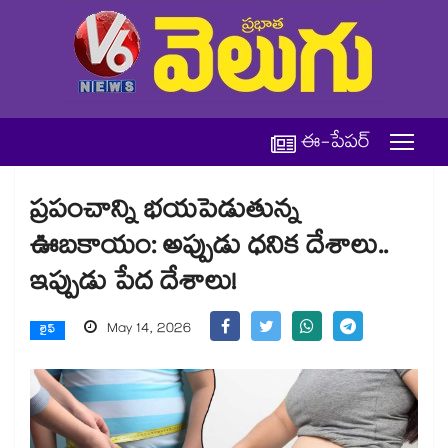
ఈ-పేపర్
ప్రపంచాన్ని భయపెడుతున్న
ఊబకాయం: అప్పుడు ధనిక దేశాలు..
ఇప్పుడు పేద దేశాలు!
May 14, 2026
లైఫ్