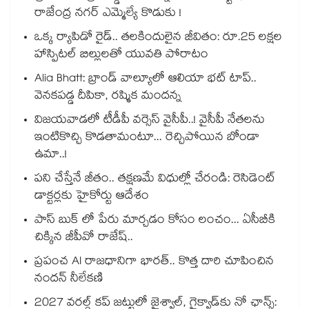
రాజేంద్ర నగర్ ఎమ్మెల్యే కొడుకు !
ఒక్క ర్యాపిడో రైడ్.. తలకిందులైన జీవితం: రూ.25 లక్షల
హాస్పిటల్ బిల్లులతో యువతి పోరాటం
Alia Bhatt: బ్రాండ్ వాల్యూలో ఆలియా భట్ టాప్..
వెనకపడ్డ దీపికా, రష్మిక మందన్న
విజయవాడలో టీడీపీ వర్సెస్ వైసీపీ..! వైసీపీ నేతలను
ఇంటికొచ్చి కొడతామంటూ... రెచ్చిపోయిన బోండా
ఉమా..!
పని చేస్తేనే జీతం.. తక్షణమే విధుల్లో చేరండి: రెసిడెంట్
డాక్టర్లకు హైకోర్టు ఆదేశం
పాస్ బుక్ లో పేరు మార్చడం కోసం లంచం... ఏసీబీకి
చిక్కిన జీపీవో రాజేష్..
ప్రపంచ AI రాజధానిగా భారత్.. కొత్త దారి చూపించిన
నందన్ నీలేకణి
2027 వరల్డ్ కప్‎ జట్టులో జైశ్వాల్, గైక్వాడ్‎కు నో ఛాన్స్: