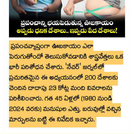
ప్రపంచవ్యాప్తంగా ఊబకాయం ఎలా
పెరుగుతోందో తెలుసుకోవడానికి శాస్త్రవేత్తలు ఒక
భారీ పరిశోధన చేశారు. 'నేచర్' జర్నల్‌లో
ప్రచురితమైన ఈ అధ్యయనంలో 200 దేశాలకు
చెందిన దాదాపు 23 కోట్ల మంది వివరాలను
పరిశీలించారు. గత 45 ఏళ్లలో (1980 నుండి
2024 వరకు) మనుషుల ఎత్తు, బరువుల్లో వచ్చిన
మార్పులను బట్టి ఈ నివేదిక ఇచ్చారు.