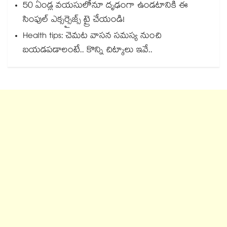
50 ఏండ్ల వయసులోనూ దృఢంగా ఉండటానికి ఈ
సింపుల్ ఎక్సర్సైజ్స్ ట్రై చేయండి!
Health tips: చెమట వాసన సమస్య నుంచి
బయడపడాలంటే.. కొన్ని చిట్కాలు ఇవే..