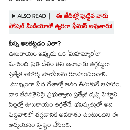
►ALSO READ |
ఈ తేదీల్లో పుట్టిన వారు
సోషల్ మీడియాలో త్వరగా ఫేమస్ అవుతారు!
దీన్ని అరికట్టడం ఎలా?
ఊబకాయం ఇప్పుడు ఒక 'మహమ్మారి'లా
మారింది. ప్రతి దేశం తన జనాభాకు తగ్గట్టుగా
ప్రత్యేక ఆరోగ్య పాలసీలను రూపొందించాలి.
ముఖ్యంగా పేద దేశాల్లో జనం తీసుకునే ఆహారం,
వారి జీవనశైలిపై ప్రభుత్వాలు ప్రత్యేక దృష్టి పెట్టాలి.
పిల్లల్లో ఊబకాయం తగ్గితేనే, భవిష్యత్తులో అది
పెద్దవారిలో తగ్గడానికి అవకాశం ఉంటుందని ఈ
అధ్యయనం స్పష్టం చేసింది.