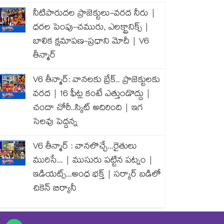
నీటిపారుదల ప్రాజెక్టులు-వరద నీరు |
ధరల పెంపు-చమురు, ఎలక్ట్రానిక్స్ |
బాలిక క్షమాపణ-ప్రధాని మోదీ | V6
తీన్మార్
V6 తీన్మార్: వానలకు బ్రేక్.. ప్రాజెక్టులకు
వరద | 16 ఫీట్ల కంటే ఎత్తుండొద్దు |
చందా చోరీ..స్కిట్ అదిరింది | ఇగ
సెలవు పెద్దన్న
V6 తీన్మార్ : వానలొచ్చే...రైతులు
మురిసే... | ముసురు పట్టిన పట్నం |
ఇడియట్స్...అంధ భక్త్ | సర్కార్ బడిలో
చికెన్ బిర్యానీ