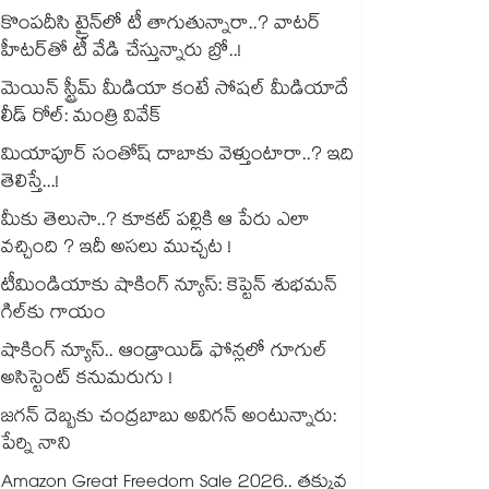
కొంపదీసి ట్రైన్⁬లో టీ తాగుతున్నారా..? వాటర్
హీటర్⁭⁭తో టీ వేడి చేస్తున్నారు బ్రో..!
మెయిన్ స్ట్రీమ్ మీడియా కంటే సోషల్ మీడియాదే
లీడ్ రోల్: మంత్రి వివేక్
మియాపూర్ సంతోష్ దాబాకు వెళ్తుంటారా..? ఇది
తెలిస్తే...!
మీకు తెలుసా..? కూకట్ పల్లికి ఆ పేరు ఎలా
వచ్చింది ? ఇదీ అసలు ముచ్చట !
టీమిండియాకు షాకింగ్ న్యూస్: కెప్టెన్ శుభమన్
గిల్‎కు గాయం
షాకింగ్ న్యూస్.. ఆండ్రాయిడ్ ఫోన్లలో గూగుల్
అసిస్టెంట్ కనుమరుగు !
జగన్ దెబ్బకు చంద్రబాబు అవిగన్ అంటున్నారు:
పేర్ని నాని
Amazon Great Freedom Sale 2026.. తక్కువ