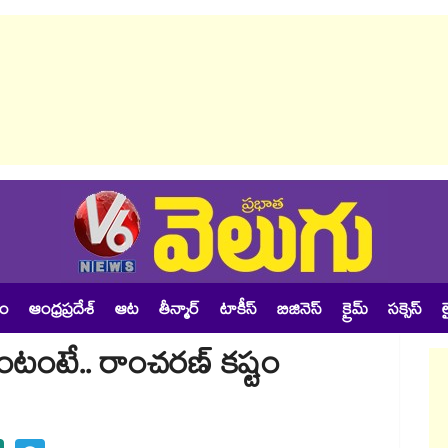
శం
ఆంధ్రప్రదేశ్
ఆట
తీన్మార్
టాకీస్
బిజినెస్
క్రైమ్
సక్సెస్
ల
్ ఏంటంటే.. రాంచరణ్ కష్టం