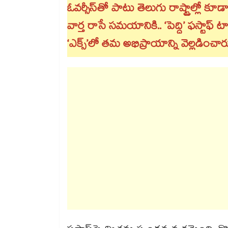
ఓవర్సీస్⁪తో పాటు తెలుగు రాష్ట్రాల్లో క
వార్త రాసే సమయానికి.. ‘పెద్ది’ ఫస్టాఫ్⁯ ట
‘ఎక్స్’లో తమ అభిప్రాయాన్ని వెల్లడించార