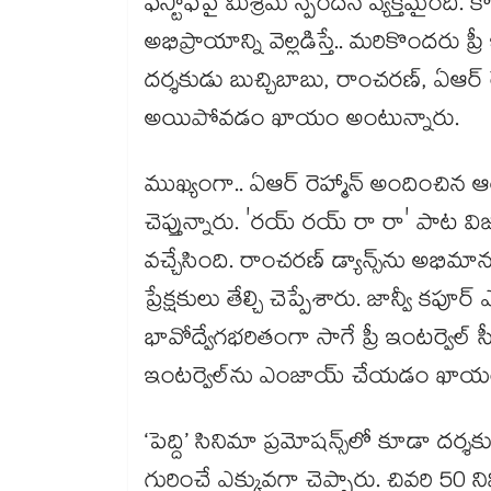
ఫస్టాఫ్⁪పై మిశ్రమ స్పందన వ్యక్తమైంద
అభిప్రాయాన్ని వెల్లడిస్తే.. మరికొందరు ప
దర్శకుడు బుచ్చిబాబు, రాంచరణ్, ఏఆర్ రెహ్
అయిపోవడం ఖాయం అంటున్నారు.
ముఖ్యంగా.. ఏఆర్ రెహ్మాన్ అందించిన ఆ
చెప్తున్నారు. 'రయ్ రయ్ రా రా' పాట వ
వచ్చేసింది. రాంచరణ్ డ్యాన్స్⁪ను అభిమా
ప్రేక్షకులు తేల్చి చెప్పేశారు. జాన్వీ కప
భావోద్వేగభరితంగా సాగే ప్రీ ఇంటర్వెల్ సీక్
ఇంటర్వెల్⁪ను ఎంజాయ్ చేయడం ఖాయం అని
‘పెద్ది’ సినిమా ప్రమోషన్స్⁪లో కూడా దర
గురించే ఎక్కువగా చెప్పారు. చివరి 50