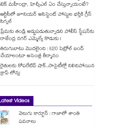
టెక్ మహీంద్రా, హెచ్సీఎల్ ఏం చేస్తున్నాయంటే?
ఆర్టీసీలో జూనియర్ అసిస్టెంట్‌‌ పోస్టుల భర్తీకి గ్రీన్‌‌
సిగ్నల్
ప్రేమకు తండ్రి అడ్డుపడుతున్నాడని పోలీస్ స్టేషన్⁪కు
రాజేంద్ర నగర్ ఎమ్మెల్యే కొడుకు !
తిరుగుబాటు మొదలైంది : E20 పెట్రోల్ బంద్
చేయాలంటూ అసెంబ్లీ తీర్మానం
రైతులకు కోపరేటివ్ షాక్..సొసైటీల్లో నిలిచిపోయిన
క్రాప్ లోన్లు
Latest Videos
వెలుగు కార్టూన్ : గాజాలో శాంతి
పవనాలు