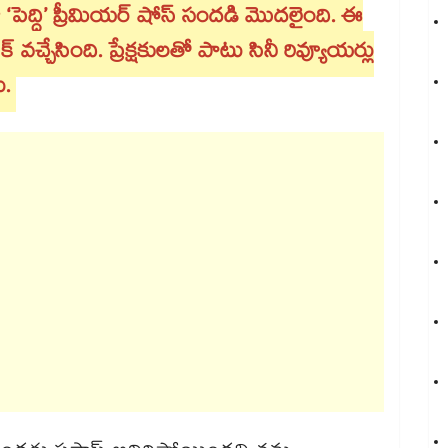
ూడా ‘పెద్ది’ ప్రీమియర్ షోస్ సందడి మొదలైంది. ఈ
ాక్ వచ్చేసింది. ప్రేక్షకులతో పాటు సినీ రివ్యూయర్లు
ు.