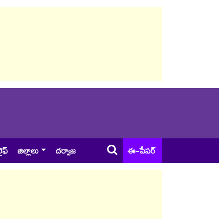
ైఫ్
జిల్లాలు
దర్వాజ
ఈ-పేపర్