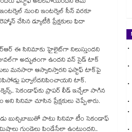
ి. కొందరు ఫస్టాఫ్ అదిరిపోయిందని తమ
్రీ ఇంటర్వెల్ నుంచి ఇంటర్వెల్ సీన్ వరకూ
మాన్ చేసిన డ్యూటీకి ప్రేక్షకులు ఫిదా
ర్ఆర్ ఈ సినిమాకు హైలైట్⁫గా నిలుస్తుందని
ిజువల్⁫గా అద్భుతంగా ఉందని వన్ సైడ్ టాక్
నులు మనసారా ఆస్వాదిస్తారని ఫస్టాఫ్ టాక్⁬పై
ూర్ ఎపిసోడ్లు పర్వాలేదనిపించాయని టాక్.
వెన్స్.. సెకండాఫ్⁭కు ప్రాపర్ లీడ్ ఇచ్చేలా సాగిన
 సినిమా చూసిన ప్రేక్షకులు చెప్పేశారు.
్శకుడు బుచ్చిబాబుతో పాటు సినిమా టీం సెకండాఫ్
 నిమిషాలు గుండెలు పిండేసేలా ఉంటుందని..