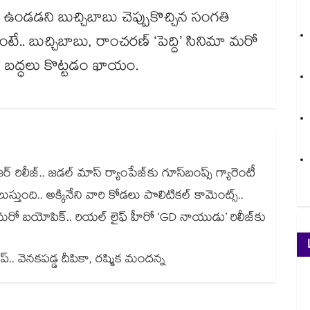
ుడు ఉండడని బుచ్చిబాబు చెప్పుకొచ్చిన సంగతి
టే.. బుచ్చిబాబు, రాంచరణ్ ‘పెద్ది’ సినిమా మరో
ను బద్ధలు కొట్టడం ఖాయం.
జర్ రిలీజ్.. జడల్ మాస్ ర్యాంపేజ్‌కు గూస్‌బంప్స్ గ్యారెంటీ
్తుంది.. అక్కినేని వారి కోడలు పొలిటికల్ కామెంట్స్..
్ మరో బయోపిక్.. రియల్ లైఫ్ హీరో ‘GD నాయుడు’ రిలీజ్⁬కు
్.. వెనకపడ్డ దీపికా, రష్మిక మందన్న