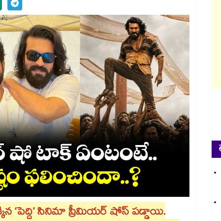
న ‘పెద్ది’ సినిమా ప్రీమియర్ షోస్ పడ్డాయి.