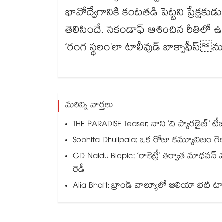
భావోద్వేగానికి కంటతడి పెట్టని ప్రేక్షక
తెలిసిందే. సెకండాఫ్ ఆశించిన రీతిలో ఉం
‘రంగ స్థలం’లా టాలీవుడ్ బాక్సాఫీస్⁭
మరిన్ని వార్తలు
THE PARADISE Teaser: నాని ‘ది ప్యారడైజ్‌‌’ టీ
Sobhita Dhulipala: ఒక రోజు కమ్యూనిజం గెలుస
GD Naidu Biopic: ‘రాకెట్రీ’ తర్వాత మాధవన
రెడీ
Alia Bhatt: బ్రాండ్ వాల్యూలో ఆలియా భట్ టాప