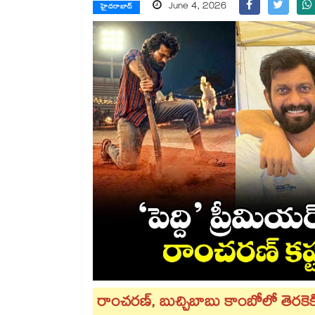
June 4, 2026
హైదరాబాద్
రాంచరణ్, బుచ్చిబాబు కాంబోలో తెరకెక్కి