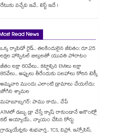
రేటుకు వచ్చేవి ఇవే.. లిస్ట్ ఇదే !
Most Read News
ఒక్క ర్యాపిడో రైడ్.. తలకిందులైన జీవితం: రూ.25
లక్షల హాస్పిటల్ బిల్లులతో యువతి పోరాటం
జీతం లక్షా 60వేలు.. కట్టాల్సిన EMIలు లక్షా
85వేలు.. అప్పులు తీరేందుకు సలహాలు కోరిన టెక్కీ
అమ్మవారి ముందు ఎలాంటి డ్రామాలు చేయలేదు:
జోగిని శ్యామల
మహబూబ్నగర్: పాము కాదు.. చేపే
ATMలో డబ్బు డ్రా చేస్తే క్యాష్ రాకుండానే అకౌంట్లో
కట్ అయ్యాయ్.. న్యాయం చేసిన కోర్టు
గ్రాడ్యుయేట్లకు శుభవార్త.. TCS, విప్రో, ఇన్ఫోసిస్,