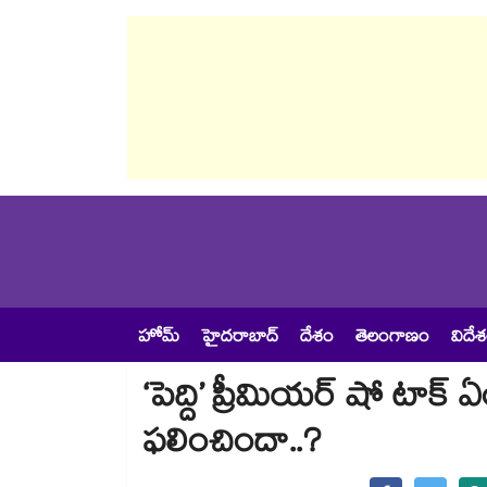
హోమ్
హైదరాబాద్
దేశం
తెలంగాణం
విదే
‘పెద్ది’ ప్రీమియర్ షో టాక
ఫలించిందా..?