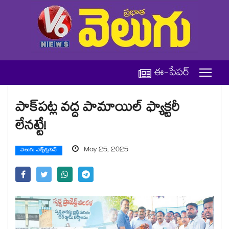
ఈ-పేపర్
పాక్‌పట్ల వద్ద పామాయిల్ ఫ్యాక్టరీ
లేనట్టే!
May 25, 2025
వెలుగు ఎక్స్‌క్లుసివ్