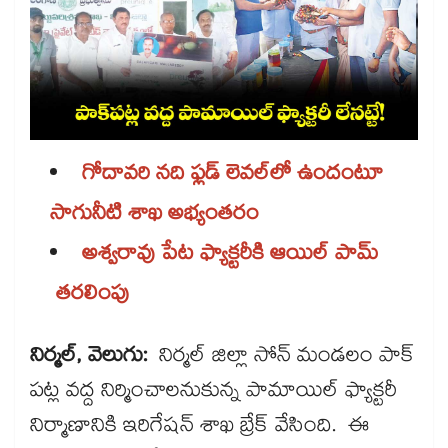
గోదావరి నది ఫ్లడ్ లెవల్‌లో ఉందంటూ
సాగునీటి శాఖ అభ్యంతరం
అశ్వరావు పేట ఫ్యాక్టరీకి ఆయిల్ పామ్
తరలింపు
నిర్మల్, వెలుగు:
నిర్మల్ జిల్లా సోన్ మండలం పాక్
పట్ల వద్ద నిర్మించాలనుకున్న పామాయిల్ ఫ్యాక్టరీ
నిర్మాణానికి ఇరిగేషన్ శాఖ బ్రేక్ వేసింది. ఈ