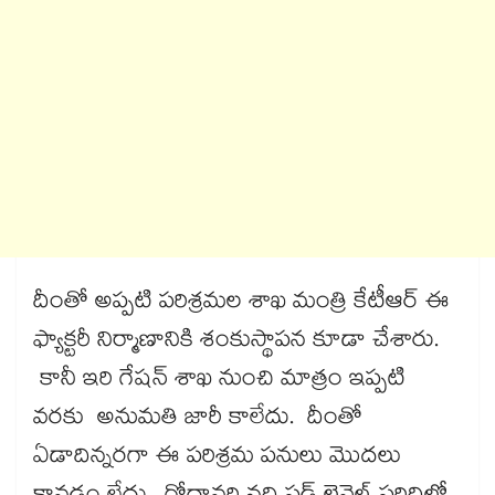
దీంతో అప్పటి పరిశ్రమల శాఖ మంత్రి కేటీఆర్ ఈ
ఫ్యాక్టరీ నిర్మాణానికి శంకుస్థాపన కూడా చేశారు.
కానీ ఇరి గేషన్ శాఖ నుంచి మాత్రం ఇప్పటి
వరకు అనుమతి జారీ కాలేదు. దీంతో
ఏడాదిన్నరగా ఈ పరిశ్రమ పనులు మొదలు