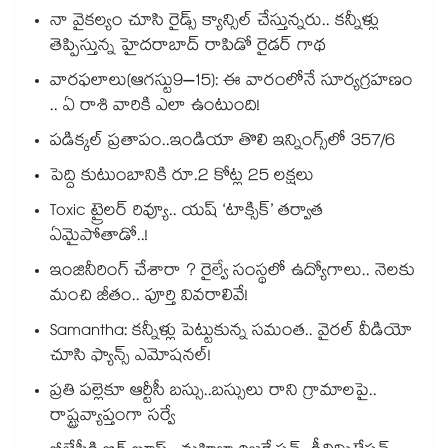
నా వైకల్యం చూసి రైడ్స్ క్యాన్సిల్ చేస్తున్నరు.. కన్నీళ్లు
తెప్పిస్తున్న హైదరాబాద్ రాపిడో రైడర్ గాథ
వారఫలాలు(ఆగస్టు9–15): ఈ వారంలోనే సూర్యగ్రహణం
.. ఏ రాశి వారికి ఎలా ఉంటుంది!
పడిక్కల్‌‌ ప్రతాపం..ఇండియా తొలి ఇన్నింగ్స్‌‌లో 357/6
పెద్ది కుటుంబానికి రూ.2 కోట్ల 25 లక్షలు
Toxic ట్రైలర్ రివ్యూ.. యష్ ‘టాక్సిక్’ తర్వాత
ఏమైపోతాడో..!
ఇంజినీరింగ్ చేశారా ? రైల్వే సంస్థలో ఉద్యోగాలు.. నెలకు
మంచి జీతం.. పూర్తి వివరాలివే!
Samantha: కన్నీళ్లు పెట్టుకున్న సమంత.. వైరల్ వీడియో
చూసి ఫ్యాన్స్ ఎమోషనల్!
ప్రతి పల్లెకూ ఆర్టీసీ బస్సు..బస్సులు రాని గ్రామాలపై..
రాష్ట్రవ్యాప్తంగా సర్వే