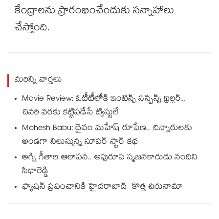
కేంద్రాలను ప్రారంభించేందుకు సన్నాహాలు
చేస్తోంది.
మరిన్ని వార్తలు
Movie Review: ఓటీటీలోకి ఇంటెన్స్ సస్పెన్స్ థ్రిల్లర్..
చివరి వరకు కట్టిపడేసే ట్విస్టులే
Mahesh Babu: దైవం మహేష్ రూపేణ.. చిన్నారులకు
అండగా నిలుస్తున్న సూపర్ స్టార్ కథ
అగ్ని గీతాల ఆలాపన.. అపురూప సృజనకారుడు నందిని
సిధారెడ్డి
ఫ్యాషన్ ప్రపంచానికి హైదరాబాద్ కొత్త చిరునామా