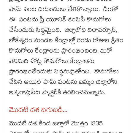
పామ్ పంట దిగుబడులు చేతికొచ్చాయి. దీంతో
ఈ పంటను ప్రీ యూనిక్ కంపెనీ కొనుగోలు
చేసేందుకు సిద్ధమైంది. జిల్లాలోని దిలావర్పూర్,
లోకేశ్వరం మండల కేంద్రాల్లో రెండు రోజుల క్రితం
కొనుగోలు కేంద్రాలను ప్రారంభించింది. మరో
ఎనిమిది చోట్ల కొనుగోలు కేంద్రాలను
ప్రారంభించేందుకు సిద్ధమవుతోంది. కొనుగోలు
చేసిన ఆయిల్ పామ్ పంటను ఖమ్మం జిల్లాలోని
అశ్వరావుపేట ఫ్యాక్టరీకి తరలించనున్నారు.
మొదటి దశ దిగుబడి...
మొదటి దశ కింద జిల్లాలో మొత్తం 1335