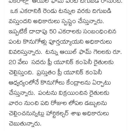
ఎకరాల్లో ఆయిల్ ఫామ్ పంట దిగుబడి రానుంది.
ఒక ఎకరానికి రెండు టన్నుల వరకు దిగుబడి
వస్తుందని అధికారులు స్పష్టం చేస్తున్నారు.
ఇప్పటికే దాదాపు 50 ఎకరాలకు సంబంధించిన
పంట కొనుగోళ్లు పూర్తయ్యాయని అధికారులు
వివరిస్తున్నారు. టన్ను ఆయిల్ ఫామ్ గెలలకు రూ.
20 వేలు సదరు ఫ్రీ యూనిక్ కంపెనీ రైతులకు
చెల్లిస్తుంది. ప్రస్తుతం ప్రీ యూనిక్ కంపెనీ
ఆధ్వర్యంలోనే కొనుగోలు కేంద్రాలను ఏర్పాటు
చేస్తున్నారు. పంటను విక్రయించిన రైతులకు
వారం నుంచి పది రోజుల లోపల డబ్బులను
చెల్లించనున్నట్లు హార్టికల్చర్ శాఖ అధికారులు
చెబుతున్నారు.