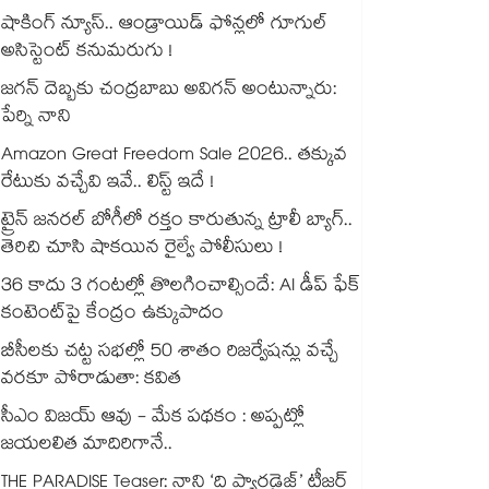
షాకింగ్ న్యూస్.. ఆండ్రాయిడ్ ఫోన్లలో గూగుల్
అసిస్టెంట్ కనుమరుగు !
జగన్ దెబ్బకు చంద్రబాబు అవిగన్ అంటున్నారు:
పేర్ని నాని
Amazon Great Freedom Sale 2026.. తక్కువ
రేటుకు వచ్చేవి ఇవే.. లిస్ట్ ఇదే !
ట్రైన్ జనరల్ బోగీలో రక్తం కారుతున్న ట్రాలీ బ్యాగ్..
తెరిచి చూసి షాకయిన రైల్వే పోలీసులు !
36 కాదు 3 గంటల్లో తొలగించాల్సిందే: AI డీప్ ఫేక్
కంటెంట్‎పై కేంద్రం ఉక్కుపాదం
బీసీలకు చట్ట సభల్లో 50 శాతం రిజర్వేషన్లు వచ్చే
వరకూ పోరాడుతా: కవిత
సీఎం విజయ్ ఆవు - మేక పథకం : అప్పట్లో
జయలలిత మాదిరిగానే..
THE PARADISE Teaser: నాని ‘ది ప్యారడైజ్‌‌’ టీజర్