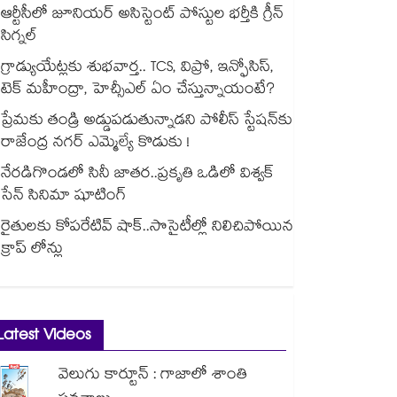
ఆర్టీసీలో జూనియర్ అసిస్టెంట్‌‌ పోస్టుల భర్తీకి గ్రీన్‌‌
సిగ్నల్
గ్రాడ్యుయేట్లకు శుభవార్త.. TCS, విప్రో, ఇన్ఫోసిస్,
టెక్ మహీంద్రా, హెచ్సీఎల్ ఏం చేస్తున్నాయంటే?
ప్రేమకు తండ్రి అడ్డుపడుతున్నాడని పోలీస్ స్టేషన్⁪కు
రాజేంద్ర నగర్ ఎమ్మెల్యే కొడుకు !
నేరడిగొండలో సినీ జాతర..ప్రకృతి ఒడిలో విశ్వక్
సేన్ సినిమా షూటింగ్
రైతులకు కోపరేటివ్ షాక్..సొసైటీల్లో నిలిచిపోయిన
క్రాప్ లోన్లు
Latest Videos
వెలుగు కార్టూన్ : గాజాలో శాంతి