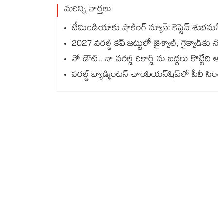
మరిన్ని వార్తలు
టీమిండియాకు షాకింగ్ న్యూస్: కెప్టెన్ శుభమ
2027 వరల్డ్ కప్‎ జట్టులో జైశ్వాల్, గైక్వాడ్‎కు 
నో డౌట్.. నా వరల్డ్ రికార్డ్ ను బద్దలు కొట్టేది 
వరల్డ్ బ్యాడ్మింటన్ చాంపియన్‌షిప్‌లో పీవీ సి