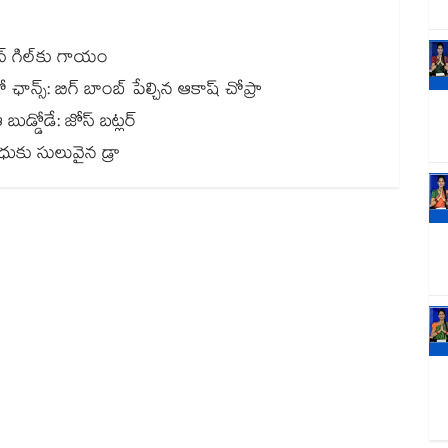
న్ గిల్‎కు గాయం
నో ఛాన్స్: బిగ్ బాంబ్ పేల్చిన ఆకాష్ చోప్రా
ఆ బుడ్డోడే: జోస్ బట్లర్
ంధుకు సులువైన డ్రా