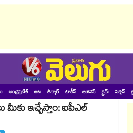
శం
ఆంధ్రప్రదేశ్
ఆట
తీన్మార్
టాకీస్
బిజినెస్
క్రైమ్
సక్సెస్
ల
ు మీకు ఇచ్చేస్తాం: ఐపీఎల్