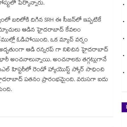
ోస్టులో పేర్కొన్నారు.
ృత్వంలో బరిలోకి దిగిన SRH ఈ సీజన్‎లో ఇప్పటికే
 11 మ్యాచులు ఆడిన హైదరాబాద్ కేవలం
ముల్లో ఓడిపోయింది. ఒక మ్యాచ్ వర్షం
అద్భతుంగా ఆడి రన్నరప్ గా నిలిచిన హైదరాబాద్
 భారీ అంచనాలున్నాయి. అంచనాలకు తగ్గట్లుగానే
ల్ హిస్టరీలో రెండో హ్యాయొస్ట్ స్కోర్ సాధించి
ి హైదరాబాద్ పతనం ప్రారంభమైంది. వరుసగా ఐదు
ేసింది.