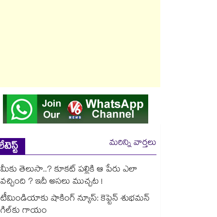
మరిన్ని వార్తలు
లేటెస్ట్
మీకు తెలుసా..? కూకట్ పల్లికి ఆ పేరు ఎలా
వచ్చింది ? ఇదీ అసలు ముచ్చట !
టీమిండియాకు షాకింగ్ న్యూస్: కెప్టెన్ శుభమన్
గిల్‎కు గాయం