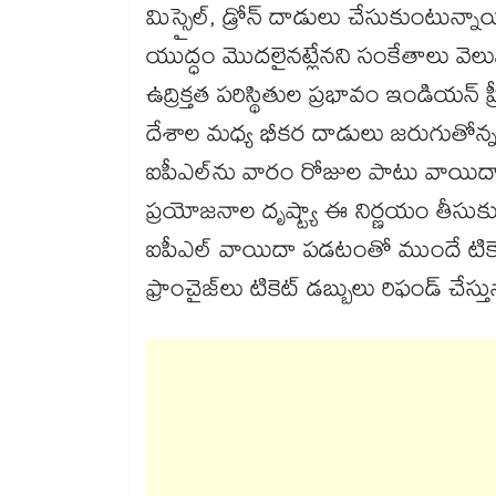
మిస్సైల్, డ్రోన్ దాడులు చేసుకుంటున్న
యుద్ధం మొదలైనట్లేనని సంకేతాలు వెలు
ఉద్రిక్తత పరిస్థితుల ప్రభావం ఇండియన్
దేశాల మధ్య భీకర దాడులు జరుగుతోన్న 
ఐపీఎల్‎ను వారం రోజుల పాటు వాయిదా 
ప్రయోజనాల దృష్ట్యా ఈ నిర్ణయం తీసుకున్న
ఐపీఎల్ వాయిదా పడటంతో ముందే టికె
ఫ్రాంచైజ్‎లు టికెట్ డబ్బులు రిఫండ్ చేస్త