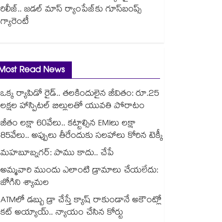
రిలీజ్.. జడల్ మాస్ ర్యాంపేజ్‌కు గూస్‌బంప్స్
గ్యారెంటీ
Most Read News
ఒక్క ర్యాపిడో రైడ్.. తలకిందులైన జీవితం: రూ.25
లక్షల హాస్పిటల్ బిల్లులతో యువతి పోరాటం
జీతం లక్షా 60వేలు.. కట్టాల్సిన EMIలు లక్షా
85వేలు.. అప్పులు తీరేందుకు సలహాలు కోరిన టెక్కీ
మహబూబ్నగర్: పాము కాదు.. చేపే
అమ్మవారి ముందు ఎలాంటి డ్రామాలు చేయలేదు:
జోగిని శ్యామల
ATMలో డబ్బు డ్రా చేస్తే క్యాష్ రాకుండానే అకౌంట్లో
కట్ అయ్యాయ్.. న్యాయం చేసిన కోర్టు