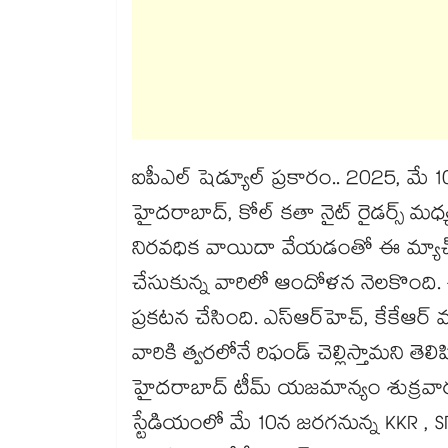
ఐపీఎల్ షెడ్యూల్ ప్రకారం.. 2025, మే 1
హైదరాబాద్, కోల్ కతా నైట్ రైడర్స్ మధ్య
నిరవధిక వాయిదా వేయడంతో ఈ మ్యాచ్ రద్
చేసుకున్న వారిలో ఆందోళన నెలకొంది. ఈ
ప్రకటన చేసింది. ఎస్ఆర్‎హెచ్, కేకేఆర్ మ
వారికి త్వరలోనే రిఫండ్ చెల్లిస్తామని 
హైదరాబాద్ టీమ్ యజమాన్యం శుక్రవారం (
స్టేడియంలో మే 10న జరగనున్న KKR , SRH