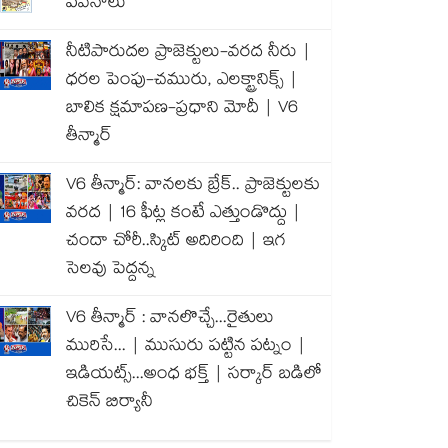
పవనాలు
నీటిపారుదల ప్రాజెక్టులు-వరద నీరు |
ధరల పెంపు-చమురు, ఎలక్ట్రానిక్స్ |
బాలిక క్షమాపణ-ప్రధాని మోదీ | V6
తీన్మార్
V6 తీన్మార్: వానలకు బ్రేక్.. ప్రాజెక్టులకు
వరద | 16 ఫీట్ల కంటే ఎత్తుండొద్దు |
చందా చోరీ..స్కిట్ అదిరింది | ఇగ
సెలవు పెద్దన్న
V6 తీన్మార్ : వానలొచ్చే...రైతులు
మురిసే... | ముసురు పట్టిన పట్నం |
ఇడియట్స్...అంధ భక్త్ | సర్కార్ బడిలో
చికెన్ బిర్యానీ