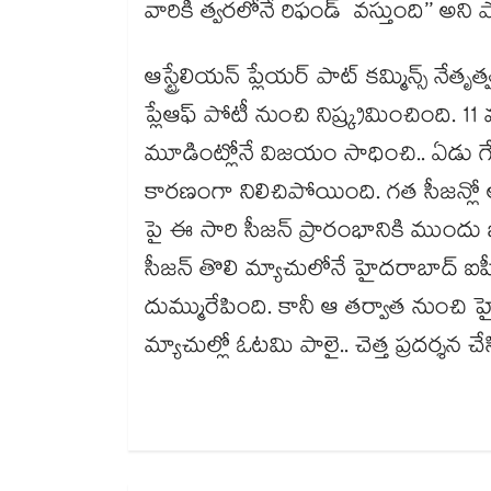
వారికి త్వరలోనే రిఫండ్ వస్తుంది’’ అని ప
ఆస్ట్రేలియన్ ప్లేయర్ పాట్ కమ్మిన్స్ నేత
ప్లేఆఫ్ పోటీ నుంచి నిష్క్రమించింది.
మూడింట్లోనే విజయం సాధించి.. ఏడు గే
కారణంగా నిలిచిపోయింది. గత సీజన్లో 
పై ఈ సారి సీజన్ ప్రారంభానికి ముందు
సీజన్ తొలి మ్యాచులోనే హైదరాబాద్ ఐపీఎ
దుమ్మురేపింది. కానీ ఆ తర్వాత నుంచ
మ్యాచుల్లో ఓటమి పాలై.. చెత్త ప్రదర్శన చ