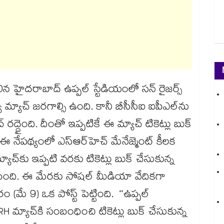
0న హైదరాబాద్ ఉప్పల్ స్టేడియంలో సన్ రైజర్స్
 మ్యాచ్ జరగాల్సి ఉంది. కానీ బీసీసీఐ ఐపీఎల్‎ను
దైంది. దీంతో ఇప్పటికే ఈ మ్యాచ్ టికెట్లు బుక్
 నేపథ్యంలో ఎస్ఆర్‎హెచ్ మేనేజ్మెంట్ కీలక
్యాచ్‎కు ఇప్పటి వరకు టికెట్లు బుక్ చేసుకున్న
తెలిపింది. ఈ మేరకు సోషల్ మీడియా వేదికగా
మే 9) ఒక పోస్ట్ పెట్టింది. ‘‘ఉప్పల్
 మ్యాచ్‎కి సంబంధించి టికెట్లు బుక్ చేసుకున్న