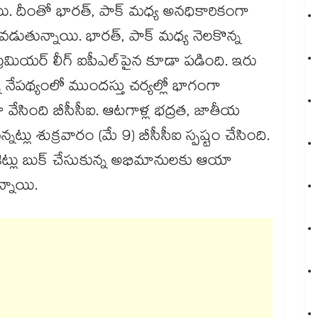
ాయి. దీంతో భారత్, పాక్ మధ్య అనధికారికంగా
వడుతున్నాయి. భారత్, పాక్ మధ్య నెలకొన్న
 ప్రీమియర్ లీగ్ ఐపీఎల్‎పైన కూడా పడింది. ఇరు
నేపథ్యంలో ముందస్తు చర్యల్లో భాగంగా
వేసింది బీసీసీఐ. ఆటగాళ్ల భద్రత, జాతీయ
ట్లు శుక్రవారం (మే 9) బీసీసీఐ స్పష్టం చేసింది.
ట్లు బుక్ చేసుకున్న అభిమానులకు ఆయా
ున్నాయి.