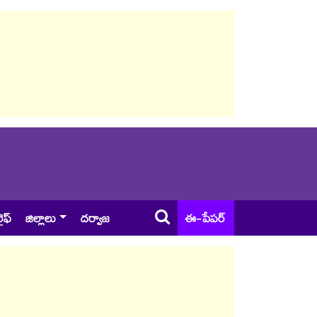
ైఫ్
జిల్లాలు
దర్వాజ
ఈ-పేపర్