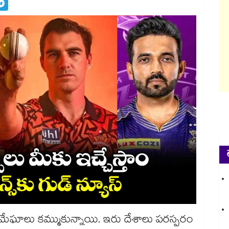
 మేఘాలు కమ్ముకున్నాయి. ఇరు దేశాలు పరస్పరం