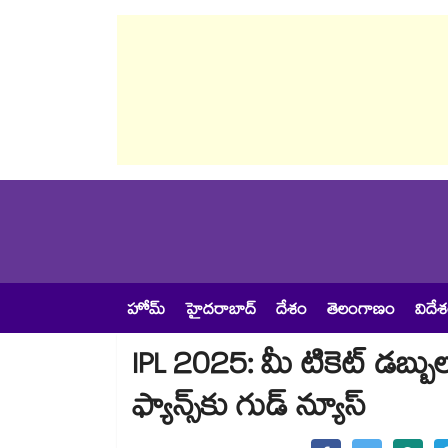
హోమ్
హైదరాబాద్
దేశం
తెలంగాణం
విదే
IPL 2025: మీ టికెట్ డబ్బుల
ఫ్యాన్స్‎కు గుడ్ న్యూస్