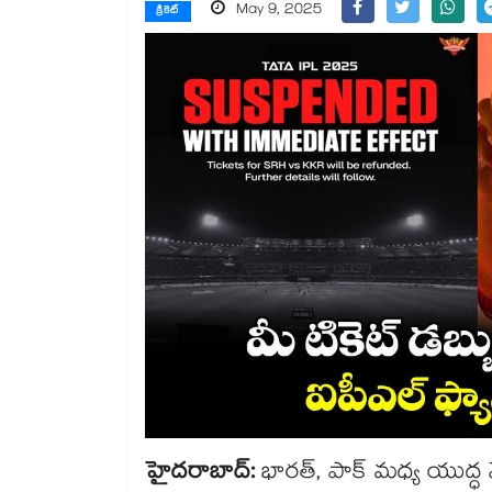
May 9, 2025
క్రికెట్
హైదరాబాద్:
భారత్, పాక్ మధ్య యుద్ధ