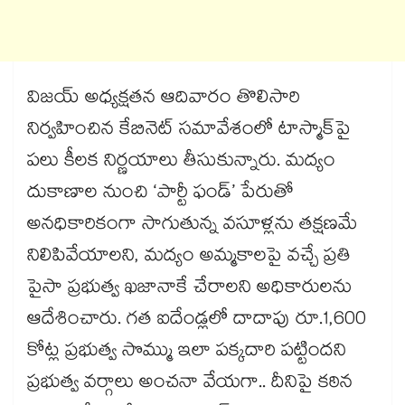
విజయ్ అధ్యక్షతన ఆదివారం తొలిసారి
నిర్వహించిన కేబినెట్ సమావేశంలో టాస్మాక్‌‌‌‌పై
పలు కీలక నిర్ణయాలు తీసుకున్నారు. మద్యం
దుకాణాల నుంచి ‘పార్టీ ఫండ్’ పేరుతో
అనధికారికంగా సాగుతున్న వసూళ్లను తక్షణమే
నిలిపివేయాలని, మద్యం అమ్మకాలపై వచ్చే ప్రతి
పైసా ప్రభుత్వ ఖజానాకే చేరాలని అధికారులను
ఆదేశించారు. గత ఐదేండ్లలో దాదాపు రూ.1,600
కోట్ల ప్రభుత్వ సొమ్ము ఇలా పక్కదారి పట్టిందని
ప్రభుత్వ వర్గాలు అంచనా వేయగా.. దీనిపై కఠిన