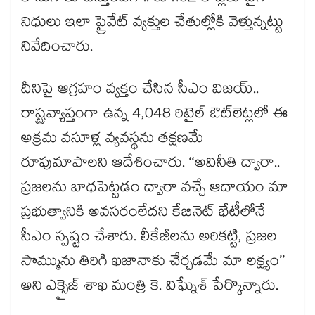
నిధులు ఇలా ప్రైవేట్ వ్యక్తుల చేతుల్లోకి వెళ్తున్నట్టు
నివేదించారు.
దీనిపై ఆగ్రహం వ్యక్తం చేసిన సీఎం విజయ్..
రాష్ట్రవ్యాప్తంగా ఉన్న 4,048 రిటైల్ ఔట్‌‌‌‌లెట్లలో ఈ
అక్రమ వసూళ్ల వ్యవస్థను తక్షణమే
రూపుమాపాలని ఆదేశించారు. ‘‘అవినీతి ద్వారా..
ప్రజలను బాధపెట్టడం ద్వారా వచ్చే ఆదాయం మా
ప్రభుత్వానికి అవసరంలేదని కేబినెట్ భేటీలోనే
సీఎం స్పష్టం చేశారు. లీకేజీలను అరికట్టి, ప్రజల
సొమ్మును తిరిగి ఖజానాకు చేర్చడమే మా లక్ష్యం’’
అని ఎక్సైజ్ శాఖ మంత్రి కె. విఘ్నేశ్‌‌‌‌ పేర్కొన్నారు.