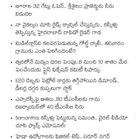
జూరాల 32 గేట్లు ఓపెన్.. శ్రీశైలం ప్రాజెక్టుకు నీరు
విడుదల
నా వైకల్యం చూసి రైడ్స్ క్యాన్సిల్ చేస్తున్నరు.. కన్నీళ్లు
తెప్పిస్తున్న హైదరాబాద్ రాపిడో రైడర్ గాథ
మిడిల్‌క్లాస్‌ని కలవరపెడుతున్న గోల్డ్ ర్యాలీ.. శనివారం
గ్రాముకు ఎంత పెరిగిందంటే?
త్వరలోనే మద్యం ధ‌‌ర‌‌ల పెంపు!..8 నుంచి 10 శాతం మేర
పెంచేందుకు ప్రైస్ ఫిక్సేష‌‌న్ క‌‌మిటీ సిఫార్సు
E20 దెబ్బకు పెట్రోల్ కార్లకు తగ్గిపోయిన డిమాండ్..
డీలర్ల దగ్గర కుప్పలుగా స్టాక్
ఎస్సారెస్పీపై ఆశలు..80 టీఎంసీలకు గాను
రిజర్వాయర్‌‌‌‌‌‌‌‌‌‌‌‌‌‌‌‌లో 40 టీఎంసీల నీరు
Samantha: కన్నీళ్లు పెట్టుకున్న సమంత.. వైరల్ వీడియో
చూసి ఫ్యాన్స్ ఎమోషనల్!
హైడ్రా ఉద్యోగాలకు ఫిజికల్ టెస్ట్.. సరూర్ నగర్