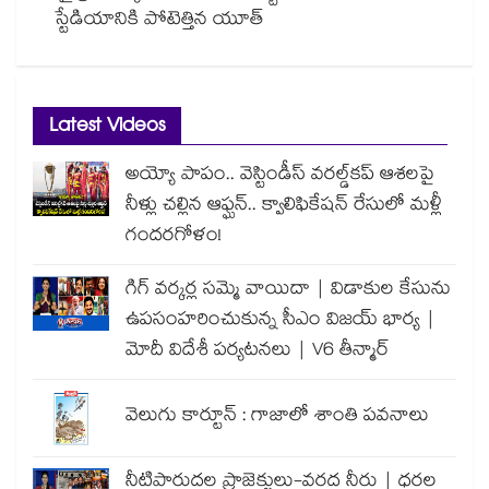
స్టేడియానికి పోటెత్తిన యూత్
Latest Videos
అయ్యో పాపం.. వెస్టిండీస్ వరల్డ్‌కప్ ఆశలపై
నీళ్లు చల్లిన ఆఫ్ఘన్.. క్వాలిఫికేషన్ రేసులో మళ్లీ
గందరగోళం!
గిగ్ వర్కర్ల సమ్మె వాయిదా | విడాకుల కేసును
ఉపసంహరించుకున్న సీఎం విజయ్ భార్య |
మోదీ విదేశీ పర్యటనలు | V6 తీన్మార్
వెలుగు కార్టూన్ : గాజాలో శాంతి పవనాలు
నీటిపారుదల ప్రాజెక్టులు-వరద నీరు | ధరల