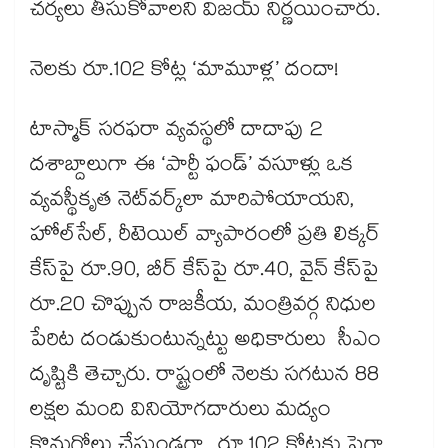
చర్యలు తీసుకోవాలని విజయ్ నిర్ణయించారు.
నెలకు రూ.102 కోట్ల ‘మామూళ్ల’ దందా!
టాస్మాక్ సరఫరా వ్యవస్థలో దాదాపు 2
దశాబ్దాలుగా ఈ ‘పార్టీ ఫండ్’ వసూళ్లు ఒక
వ్యవస్థీకృత నెట్‌‌‌‌వర్క్‌‌‌‌లా మారిపోయాయని,
హోల్‌‌‌‌సేల్, రీటెయిల్ వ్యాపారంలో ప్రతి లిక్కర్
కేస్‌‌‌‌పై రూ.90, బీర్ కేస్‌‌‌‌పై రూ.40, వైన్ కేస్‌‌‌‌పై
రూ.20 చొప్పున రాజకీయ, మంత్రివర్గ నిధుల
పేరిట దండుకుంటున్నట్టు అధికారులు సీఎం
దృష్టికి తెచ్చారు. రాష్ట్రంలో నెలకు సగటున 88
లక్షల మంది వినియోగదారులు మద్యం
కొనుగోలు చేస్తుండగా.. రూ.102 కోట్లకు పైగా