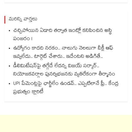
మరిన్ని వార్తలు
చచ్చిపోయిన ఏడాది తర్వాత ఇంట్లో కనిపించిన అస్థి
పంజరం !
ఉద్యోగం కాదది నరకం.. నాలుగు నెలలుగా వీక్లీ ఆఫ్
ఇవ్వలేదు.. టార్గెట్ చేశారు.. ఇదేంటని అడిగితే..
డీలిమిటేషన్‎పై తగ్గేదే లేదన్న విజయ్ సర్కార్..
నియోజకవర్గాల పునర్విభజనకు వ్యతిరేకంగా తీర్మానం
UPI పేమెంట్లపై ఛార్జీలేం ఉండవ్.. ఎప్పటిలానే ఫ్రీ.. కేంద్ర
ప్రభుత్వం క్లారిటీ