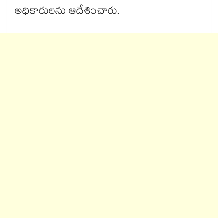
అధికారులను ఆదేశించారు.