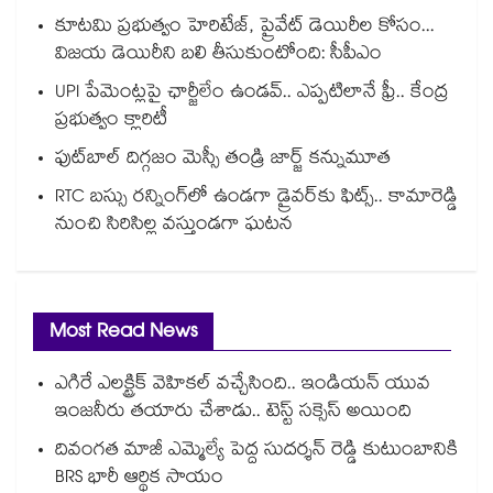
కూటమి ప్రభుత్వం హెరిటేజ్, ప్రైవేట్ డెయిరీల కోసం...
విజయ డెయిరీని బలి తీసుకుంటోంది: సీపీఎం
UPI పేమెంట్లపై ఛార్జీలేం ఉండవ్.. ఎప్పటిలానే ఫ్రీ.. కేంద్ర
ప్రభుత్వం క్లారిటీ
ఫుట్‎బాల్ దిగ్గజం మెస్సీ తండ్రి జార్జ్ కన్నుమూత
RTC బస్సు రన్నింగ్⁫లో ఉండగా డ్రైవర్‌కు ఫిట్స్.. కామారెడ్డి
నుంచి సిరిసిల్ల వస్తుండగా ఘటన
Most Read News
ఎగిరే ఎలక్ట్రిక్ వెహికల్ వచ్చేసింది.. ఇండియన్ యువ
ఇంజనీరు తయారు చేశాడు.. టెస్ట్ సక్సెస్ అయింది
దివంగత మాజీ ఎమ్మెల్యే పెద్ద సుదర్శన్ రెడ్డి కుటుంబానికి
BRS భారీ ఆర్థిక సాయం