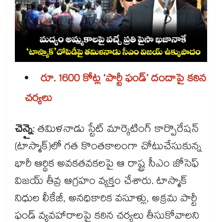
రూ. 1600 కోట్ల ‘పార్టీ ఫండ్’ దందాపై కఠిన
చర్యలు
చెన్నై
: తమిళనాడు స్టేట్ మార్కెటింగ్ కార్పొరేషన్
(టాస్మాక్‌‌‌‌)లో గత కొంతకాలంగా చోటుచేసుకున్న
భారీ ఆర్థిక అవకతవకలపై ఆ రాష్ట్ర సీఎం జోసెఫ్
విజయ్ తీవ్ర ఆగ్రహం వ్యక్తం చేశారు. టాస్మాక్
నిధుల లీకేజీ, అనధికారిక వసూళ్లు, అక్రమ పార్టీ
ఫండ్ వ్యవహారాలపై కఠిన చర్యలు తీసుకోవాలని