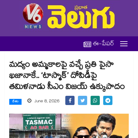
ఈ-పేపర్
మద్యం అమ్మకాలపై వచ్చే ప్రతి పైసా
ఖజానాకే.. ‘టాస్మాక్’ దోపిడీపై
తమిళనాడు సీఎం విజయ్ ఉక్కుపాదం
June 8, 2026
దేశం