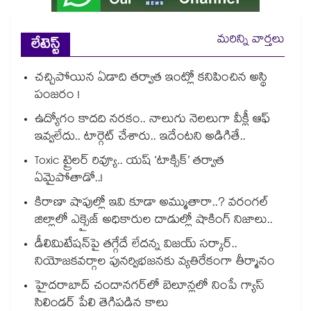
మరిన్ని వార్తలు
లేటెస్ట్
చచ్చిపోయిన ఏడాది తర్వాత ఇంట్లో కనిపించిన అస్థి
పంజరం !
ఉద్యోగం కాదది నరకం.. నాలుగు నెలలుగా వీక్లీ ఆఫ్
ఇవ్వలేదు.. టార్గెట్ చేశారు.. ఇదేంటని అడిగితే..
Toxic ట్రైలర్ రివ్యూ.. యష్ ‘టాక్సిక్’ తర్వాత
ఏమైపోతాడో..!
కిరాణా షాపుల్లో ఇవి కూడా అమ్ముతారా..? వరంగల్
జిల్లాలో ఎక్సైజ్ అధికారుల దాడుల్లో షాకింగ్ నిజాలు..
డీలిమిటేషన్‎పై తగ్గేదే లేదన్న విజయ్ సర్కార్..
నియోజకవర్గాల పునర్విభజనకు వ్యతిరేకంగా తీర్మానం
హైదరాబాద్⁪ చందానగర్⁫లో బెలూన్లలో నింపే గ్యాస్
సిలిండర్ పేలి తెగిపడిన కాలు