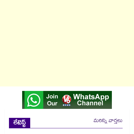
మరిన్ని వార్తలు
లేటెస్ట్