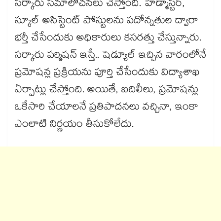
సర్కారు సమాలోచనలు చేస్తోంది. హెడ్మాస్టర్,
స్కూల్ అసిస్టెంట్ పోస్టులను పదోన్నతుల ద్వారా
భర్తీ చేసేందుకు అధికారులు కసరత్తు చేస్తున్నారు.
సర్కారు పర్మిషన్ ఇస్తే.. షెడ్యూల్​ ఇచ్చిన వారంలోనే
ప్రమోషన్ల ప్రక్రియను పూర్తి చేసేందుకు విద్యాశాఖ
ఏర్పాట్లు చేస్తోంది. అయితే, బదిలీలు, ప్రమోషన్లు
ఒకేసారి చేయాలనే ప్రతిపాదనలు వచ్చినా, ఇంకా
ఎంలాటి నిర్ణయం తీసుకోలేదు.