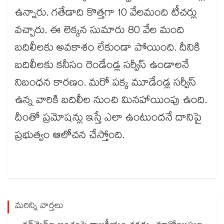
ఉన్నారు. గతేడాది కొత్తగా 10 వేలమంది టీచర్లు
వచ్చారు. ఈ లెక్కన సుమారు 80 వేల మంది
బదిలీలకు అవకాశం లేకుండా పోయింది. దీనికి
బదిలీలకు కనీసం రెండేండ్ల సర్వీస్ ఉండాలనే
నిబంధన కారణం. మరో పక్క మూడేండ్ల సర్వీస్
ఉన్న వారికి బదిలీల నుంచి మినహాయింపు ఉంది.
దీంతో ప్రమోషన్లు ఇస్తే ఎలా ఉంటుందనే దానిపై
ప్రభుత్వం ఆలోచన చేస్తోంది.
మరిన్ని వార్తలు