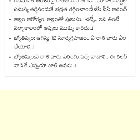
గన్⁭మెన్⁭ల అంశంపై రాజకీయం తగదు.. మావోయిస్టుల
సమస్య తగ్గినందుకే భద్రత తగ్గించాం:డీజీపీ సీవీ ఆనంద్
అల్లం ఆరోగ్యం: అల్లంతో పులుసు.. చట్నీ.. ఇవి తింటే
వర్షాకాలంలో అస్సలు ముక్కు కారదు..!
జ్యోతిష్యం: ఆగస్టు 12 సూర్యగ్రహణం.. ఏ రాశి వారు ఏం
చేయాలి..!
జ్యోతిష్యం:ఏ రాశి వారు ఏరంగు పర్స్ వాడాలి.. ఈ కలర్
వాడితే ఎప్పుడూ ఖాళీ అవదు..!