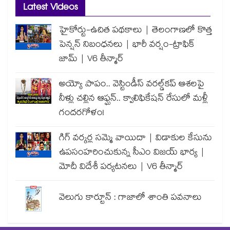
Latest Videos
హైకోర్టు-ఉచిత పథకాలు | తెలంగాణలో కొత్త
పెన్షన్ నిబంధనలు | భారీ వర్షం-ట్రాఫిక్
జామ్ | V6 తీన్మార్
అయ్యో పాపం.. వెస్టిండీస్ వరల్డ్‌కప్ ఆశలపై
నీళ్లు చల్లిన ఆఫ్ఘన్.. క్వాలిఫికేషన్ రేసులో మళ్లీ
గందరగోళం!
గిగ్ వర్కర్ల సమ్మె వాయిదా | విడాకుల కేసును
ఉపసంహరించుకున్న సీఎం విజయ్ భార్య |
మోదీ విదేశీ పర్యటనలు | V6 తీన్మార్
వెలుగు కార్టూన్ : గాజాలో శాంతి పవనాలు