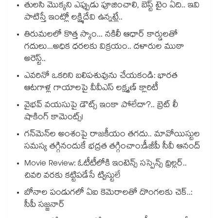
తులసి మొక్కని ఎప్పుడు పూజించాలి, బెస్ట్ టైం ఏది.. ఇవి
పాటిస్తే ఇంట్లో లక్ష్మిదేవి ఉన్నట్లే..
తిరుమలలో కొత్త స్కాం... నకిలీ ఆధార్ కార్డులతో
గదులు...అధిక ధరలకు విక్రయం.. దళారుల ముఠా
అరెస్ట్..
ఎవరినో ఒకరిని బలిపశువును చేయకండి: భారత
ఆటగాళ్ల గాయాలపై వీవీఎస్ లక్ష్మణ్ క్లారిటీ
వైభవ్ వయసుపై డౌట్స్ ఇంకా పోలేదా?.. బ్రెట్ లీ
షాకింగ్ కామెంట్స్!
గన్⁭మెన్⁭ల అంశంపై రాజకీయం తగదు.. మావోయిస్టుల
సమస్య తగ్గినందుకే భద్రత తగ్గించాం:డీజీపీ సీవీ ఆనంద్
Movie Review: ఓటీటీలోకి ఇంటెన్స్ సస్పెన్స్ థ్రిల్లర్..
చివరి వరకు కట్టిపడేసే ట్విస్టులే
బోనాల పండుగలో ఏఐ కెమెరాలతో దొంగలకు చెక్..:
సీపీ సజ్జనార్