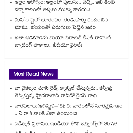
అల్లం ఆరోగ్యం: అల్లంతో పులుసు.. చట్నీ.. ఇవి తింటే
వర్షాకాలంలో అస్సలు ముక్కు కారదు..!
మహారాష్ట్రలో భూకంపం..రెండుసార్లు కంపించిన
భూమి.. భయంతో పరుగులు పెట్టిన జనం
అలా ఆడకూడదు మియా: సిరాజ్‌కి కేఎల్ రాహుల్
బ్యాటింగ్ పాఠాలు.. వీడియో వైరల్!
Most Read News
నా వైకల్యం చూసి రైడ్స్ క్యాన్సిల్ చేస్తున్నరు.. కన్నీళ్లు
తెప్పిస్తున్న హైదరాబాద్ రాపిడో రైడర్ గాథ
వారఫలాలు(ఆగస్టు9–15): ఈ వారంలోనే సూర్యగ్రహణం
.. ఏ రాశి వారికి ఎలా ఉంటుంది!
పడిక్కల్‌‌ ప్రతాపం..ఇండియా తొలి ఇన్నింగ్స్‌‌లో 357/6