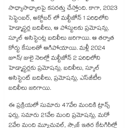
సాధ్యాసాధ్యాలపై కసరత్తు చేస్తోంది. కాగా, 2023
సెప్టెంబర్, అక్టోబర్ లో మల్టీజోన్ 1 పరిధిలోని
హెడ్మాస్టర్ల బదిలీలు, ఆ పోస్టులకు ప్రమోషన్లు,
స్కూల్ అసిస్టెంట్ల బదిలీలు జరిగాయి. ఆ తర్వాత
కోర్టు కేసులతో ఆగిపోయాయి. మళ్లీ 2024
జూన్/ జులై నెలల్లో మల్టీజోన్ 2 పరిధిలోని
హెడ్మాస్టర్లకు ప్రమోషన్లు, బదిలీలు, స్కూల్
అసిస్టెంట్ బదిలీలు, ప్రమోషన్లు, ఎస్​జీటీల
బదిలీలు జరిగాయి.
ఈ ప్రక్రియలో సుమారు 47వేల మందికి ట్రాన్స్
ఫర్లు, సమారు 21వేల మంది ప్రమోషన్లు, మరో
2వేల మంది మ్యూచువల్, స్పౌజ్ ఇతర కేటగిరీల్లో