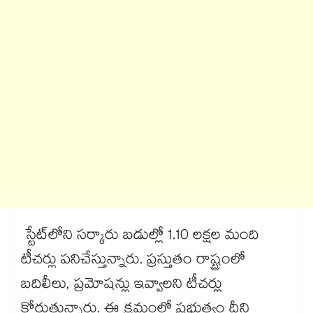
స్టేట్​లోని సర్కారు బడుల్లో 1.10 లక్షల మంది
టీచర్లు పనిచేస్తున్నారు. ప్రస్తుతం రాష్ట్రంలో
బదిలీలు, ప్రమోషన్లు ఇవ్వాలని టీచర్లు
కోరుతున్నారు. ఈ క్రమంలో ప్రభుత్వం దీని