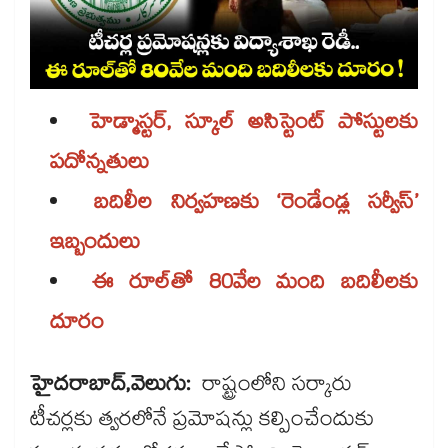
హెడ్మాస్టర్, స్కూల్ అసిస్టెంట్ పోస్టులకు
పదోన్నతులు
బదిలీల నిర్వహణకు ‘రెండేండ్ల సర్వీస్’
ఇబ్బందులు
ఈ రూల్​తో 80వేల మంది బదిలీలకు
దూరం
హైదరాబాద్,వెలుగు:
రాష్ట్రంలోని సర్కారు
టీచర్లకు త్వరలోనే ప్రమోషన్లు కల్పించేందుకు