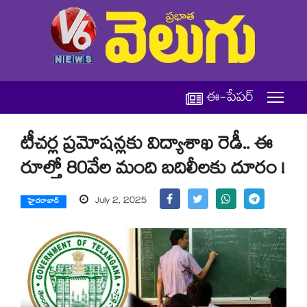
ఈ-పేపర్
టీచర్ల ప్రమోషన్లకు విద్యాశాఖ రెడీ.. ఈ
రూల్తో 80వేల మంది బదిలీలకు దూరం !
July 2, 2025
హైదరాబాద్