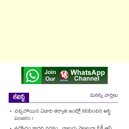
మరిన్ని వార్తలు
లేటెస్ట్
చచ్చిపోయిన ఏడాది తర్వాత ఇంట్లో కనిపించిన అస్థి
పంజరం !