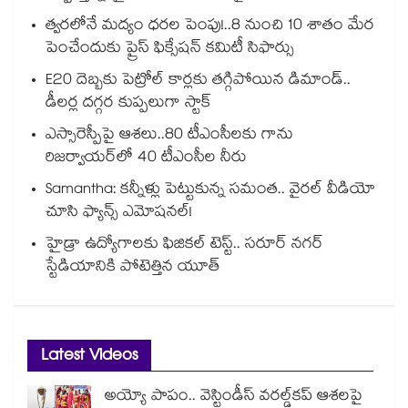
త్వరలోనే మద్యం ధ‌‌ర‌‌ల పెంపు!..8 నుంచి 10 శాతం మేర
పెంచేందుకు ప్రైస్ ఫిక్సేష‌‌న్ క‌‌మిటీ సిఫార్సు
E20 దెబ్బకు పెట్రోల్ కార్లకు తగ్గిపోయిన డిమాండ్..
డీలర్ల దగ్గర కుప్పలుగా స్టాక్
ఎస్సారెస్పీపై ఆశలు..80 టీఎంసీలకు గాను
రిజర్వాయర్‌‌‌‌‌‌‌‌‌‌‌‌‌‌‌‌లో 40 టీఎంసీల నీరు
Samantha: కన్నీళ్లు పెట్టుకున్న సమంత.. వైరల్ వీడియో
చూసి ఫ్యాన్స్ ఎమోషనల్!
హైడ్రా ఉద్యోగాలకు ఫిజికల్ టెస్ట్.. సరూర్ నగర్
స్టేడియానికి పోటెత్తిన యూత్
Latest Videos
అయ్యో పాపం.. వెస్టిండీస్ వరల్డ్‌కప్ ఆశలపై