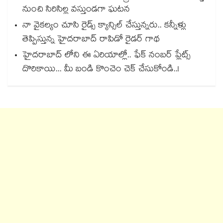
నుంచి సిరిసిల్ల వస్తుండగా ఘటన
నా వైకల్యం చూసి రైడ్స్ క్యాన్సిల్ చేస్తున్నరు.. కన్నీళ్లు
తెప్పిస్తున్న హైదరాబాద్ రాపిడో రైడర్ గాథ
హైదరాబాద్ లోని ఈ ఏరియాల్లో.. ఫేక్ నంబర్ ప్లేట్స్
దొరికాయి... మీ బండి కొంచెం చెక్ చేసుకోండి..!