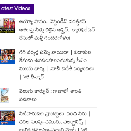
Latest Videos
అయ్యో పాపం.. వెస్టిండీస్ వరల్డ్‌కప్
ఆశలపై నీళ్లు చల్లిన ఆఫ్ఘన్.. క్వాలిఫికేషన్
రేసులో మళ్లీ గందరగోళం!
గిగ్ వర్కర్ల సమ్మె వాయిదా | విడాకుల
కేసును ఉపసంహరించుకున్న సీఎం
విజయ్ భార్య | మోదీ విదేశీ పర్యటనలు
| V6 తీన్మార్
వెలుగు కార్టూన్ : గాజాలో శాంతి
పవనాలు
నీటిపారుదల ప్రాజెక్టులు-వరద నీరు |
ధరల పెంపు-చమురు, ఎలక్ట్రానిక్స్ |
బాలిక క్షమాపణ-ప్రధాని మోదీ | V6