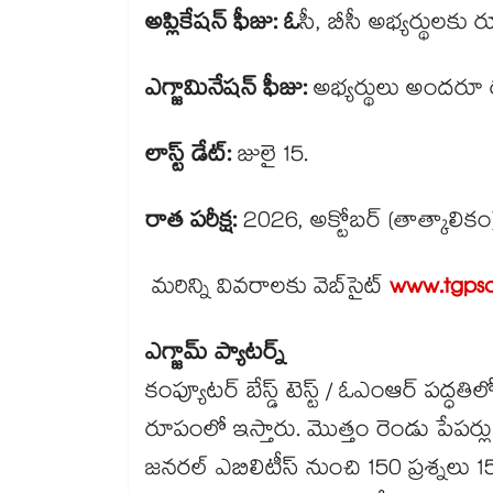
అప్లికేషన్ ఫీజు: ఓ
సీ, బీసీ అభ్యర్థులకు ర
ఎగ్జామినేషన్ ఫీజు:
అభ్యర్థులు అందరూ ర
లాస్ట్ డేట్:
జులై 15.
రాత పరీక్ష:
2026, అక్టోబర్ (తాత్కాలికం
మరిన్ని వివరాలకు వెబ్​సైట్
www.tgpsc
ఎగ్జామ్ ప్యాటర్న్
కంప్యూటర్ బేస్డ్ టెస్ట్ / ఓఎంఆర్ పద్ధతిల
రూపంలో ఇస్తారు. మొత్తం రెండు పేపర్
జనరల్ ఎబిలిటీస్ నుంచి 150 ప్రశ్నలు 15