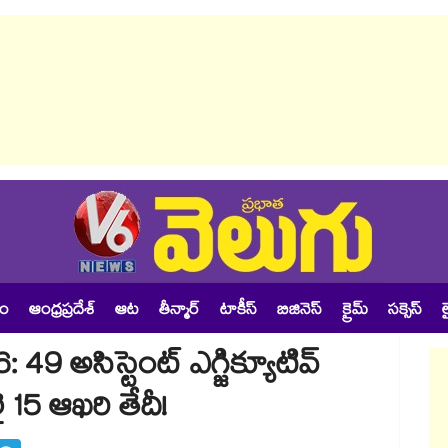
శం
ఆంధ్రప్రదేశ్
ఆట
తీన్మార్
టాకీస్
బిజినెస్
క్రైమ్
సక్సెస్
ల
9 అసిస్టెంట్ ఎగ్జిక్యూటివ్
ై 15 ఆఖరి తేదీ!