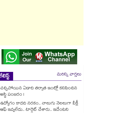
మరిన్ని వార్తలు
లేటెస్ట్
చచ్చిపోయిన ఏడాది తర్వాత ఇంట్లో కనిపించిన
అస్థి పంజరం !
ఉద్యోగం కాదది నరకం.. నాలుగు నెలలుగా వీక్లీ
ఆఫ్ ఇవ్వలేదు.. టార్గెట్ చేశారు.. ఇదేంటని