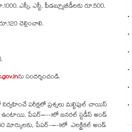
ూ.1000. ఎస్సీ, ఎస్టీ, పీడబ్ల్యూబీడీలకు రూ.500.
ూ.120 చెల్లించాలి.
).
.gov.in
ను సందర్శించండి.
ో నిర్వహించే పరీక్షలో ప్రశ్నలు మల్టిపుల్ చాయిస్
లు ఉంటాయి. పేపర్–--Iలో జనరల్ స్టడీస్ అండ్
0 మార్కులకు, పేపర్-–-IIలో ఎలక్ట్రికల్​ అండ్