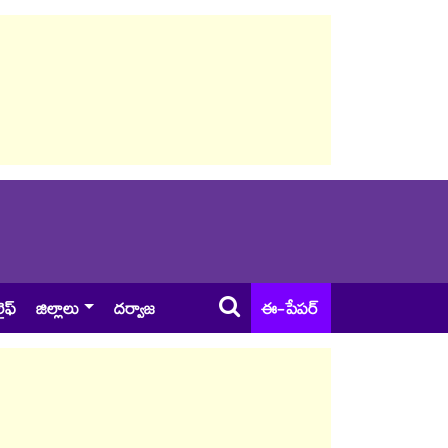
ైఫ్
జిల్లాలు
దర్వాజ
ఈ-పేపర్