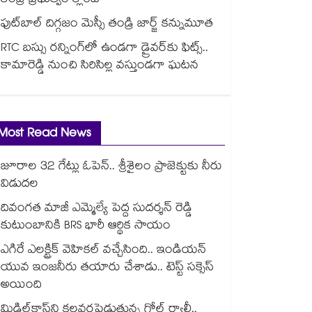
కేంద్ర ప్రభుత్వం క్లారిటీ
ఫుట్‎బాల్ దిగ్గజం మెస్సీ తండ్రి జార్జ్ కన్నుమూత
RTC బస్సు రన్నింగ్⁫లో ఉండగా డ్రైవర్‌కు ఫిట్స్..
కామారెడ్డి నుంచి సిరిసిల్ల వస్తుండగా ఘటన
Most Read News
జూరాల 32 గేట్లు ఓపెన్.. శ్రీశైలం ప్రాజెక్టుకు నీరు
విడుదల
దివంగత మాజీ ఎమ్మెల్యే పెద్ద సుదర్శన్ రెడ్డి
కుటుంబానికి BRS భారీ ఆర్థిక సాయం
ఎగిరే ఎలక్ట్రిక్ వెహికల్ వచ్చేసింది.. ఇండియన్
యువ ఇంజనీరు తయారు చేశాడు.. టెస్ట్ సక్సెస్
అయింది
మిడిల్‌క్లాస్‌ని కలవరపెడుతున్న గోల్డ్ ర్యాలీ..