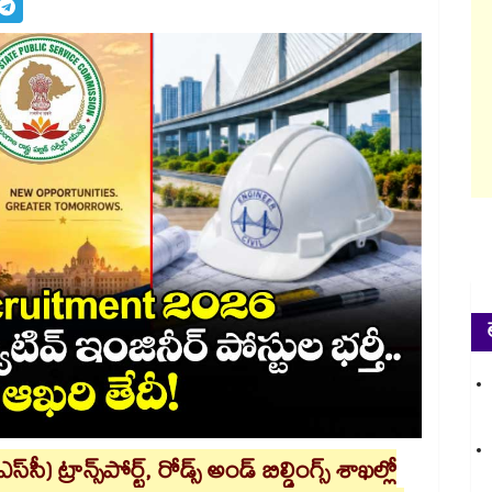
ీ) ట్రాన్స్​పోర్ట్, రోడ్స్ అండ్ బిల్డింగ్స్ శాఖల్లో