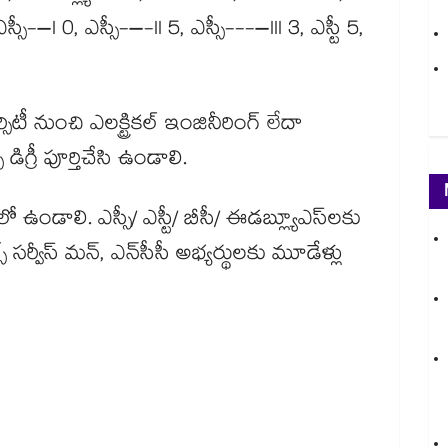
ీ-–I 0, ఎస్సీ-–-II 5, ఎస్సీ---–III 3, ఎస్టీ 5,
టీ నుంచి ఎలక్ట్రికల్ ఇంజినీరింగ్ లేదా
్ డిగ్రీ పూర్తిచేసి ఉండాలి.
 ఉండాలి. ఎస్సీ/ ఎస్టీ/ బీసీ/ ఈడబ్ల్యూఎస్​లకు
స్ సర్వీస్ మన్, ఎన్​సీసీ అభ్యర్థులకు మూడేళ్లు