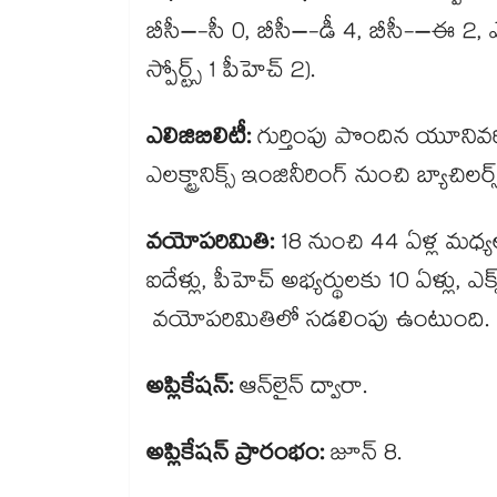
బీసీ–-సీ 0, బీసీ–-డీ 4, బీసీ-–ఈ 2, ఎస్స
స్పోర్ట్స్ 1 పీహెచ్ 2).
ఎలిజిబిలిటీ:
గుర్తింపు పొందిన యూనివర్సి
ఎలక్ట్రానిక్స్ ఇంజినీరింగ్ నుంచి బ్యాచిలర్స
వయోపరిమితి:
18 నుంచి 44 ఏళ్ల మధ్యలో
ఐదేళ్లు, పీహెచ్ అభ్యర్థులకు 10 ఏళ్లు, ఎక్
వయోపరిమితిలో సడలింపు ఉంటుంది.
అప్లికేషన్:
ఆన్​లైన్ ద్వారా.
అప్లికేషన్ ప్రారంభం:
జూన్ 8.