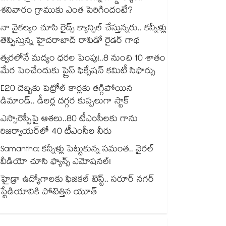
శనివారం గ్రాముకు ఎంత పెరిగిందంటే?
నా వైకల్యం చూసి రైడ్స్ క్యాన్సిల్ చేస్తున్నరు.. కన్నీళ్లు
తెప్పిస్తున్న హైదరాబాద్ రాపిడో రైడర్ గాథ
త్వరలోనే మద్యం ధ‌‌ర‌‌ల పెంపు!..8 నుంచి 10 శాతం
మేర పెంచేందుకు ప్రైస్ ఫిక్సేష‌‌న్ క‌‌మిటీ సిఫార్సు
E20 దెబ్బకు పెట్రోల్ కార్లకు తగ్గిపోయిన
డిమాండ్.. డీలర్ల దగ్గర కుప్పలుగా స్టాక్
ఎస్సారెస్పీపై ఆశలు..80 టీఎంసీలకు గాను
రిజర్వాయర్‌‌‌‌‌‌‌‌‌‌‌‌‌‌‌‌లో 40 టీఎంసీల నీరు
Samantha: కన్నీళ్లు పెట్టుకున్న సమంత.. వైరల్
వీడియో చూసి ఫ్యాన్స్ ఎమోషనల్!
హైడ్రా ఉద్యోగాలకు ఫిజికల్ టెస్ట్.. సరూర్ నగర్
స్టేడియానికి పోటెత్తిన యూత్