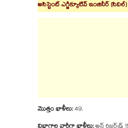
అసిస్టెంట్ ఎగ్జిక్యూటివ్ ఇంజినీర్ (సివిల
మొత్తం ఖాళీలు:
49.
విభాగాల వారీగా ఖాళీలు:
అన్ రిజర్వ్​డ్