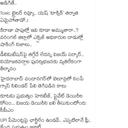
అడిగితే..
Toxic ట్రైలర్ రివ్యూ.. యష్ ‘టాక్సిక్’ తర్వాత
ఏమైపోతాడో..!
కిరాణా షాపుల్లో ఇవి కూడా అమ్ముతారా..?
వరంగల్ జిల్లాలో ఎక్సైజ్ అధికారుల దాడుల్లో
షాకింగ్ నిజాలు..
డీలిమిటేషన్‎పై తగ్గేదే లేదన్న విజయ్ సర్కార్..
నియోజకవర్గాల పునర్విభజనకు వ్యతిరేకంగా
తీర్మానం
హైదరాబాద్⁪ చందానగర్⁫లో బెలూన్లలో నింపే
గ్యాస్ సిలిండర్ పేలి తెగిపడిన కాలు
కూటమి ప్రభుత్వం హెరిటేజ్, ప్రైవేట్ డెయిరీల
కోసం... విజయ డెయిరీని బలి తీసుకుంటోంది:
సీపీఎం
UPI పేమెంట్లపై ఛార్జీలేం ఉండవ్.. ఎప్పటిలానే ఫ్రీ..