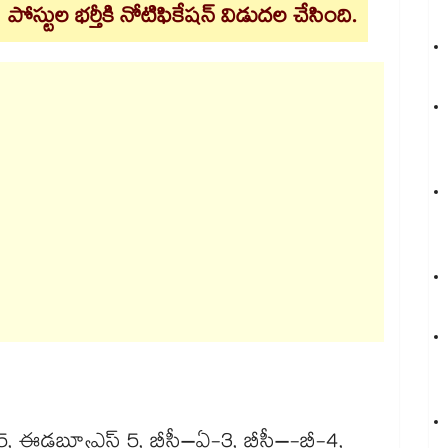
్) పోస్టుల భర్తీకి నోటిఫికేషన్ విడుదల చేసింది.
 15, ఈడబ్ల్యూఎస్ 5, బీసీ–ఏ-3, బీసీ–-బీ-4,