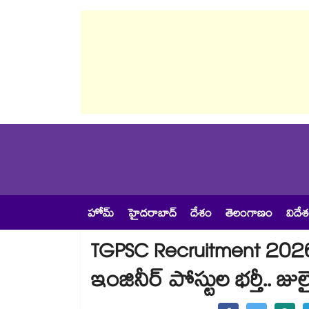
హోమ్
హైదరాబాద్
దేశం
తెలంగాణం
విదే
TGPSC Recruitment 2026: 4
ఇంజినీర్ పోస్టుల భర్తీ.. జుల