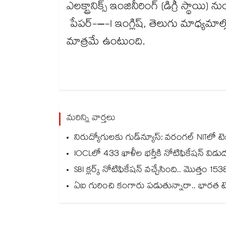
ఎలక్ట్రానిక్స్ ఇంజినీరింగ్ (డిగ్రీ స్థాయి
పేపర్-–-I ఇంగ్లిష్, తెలుగు మాధ్యమాల్
మాత్రమే ఉంటుంది.
మరిన్ని వార్తలు
నిరుద్యోగులకు గుడ్‌న్యూస్: వరంగల్ NITలో టెక్
IOCLలో 433 ఖాళీల భర్తీకి నోటిఫికేషన్ విడు
SBI క్లర్క్ నోటిఫికేషన్ వచ్చేసింది.. మొత్తం 1538
ఏఐ గురించి కంగారు పడుతున్నారా.. భారత టెక