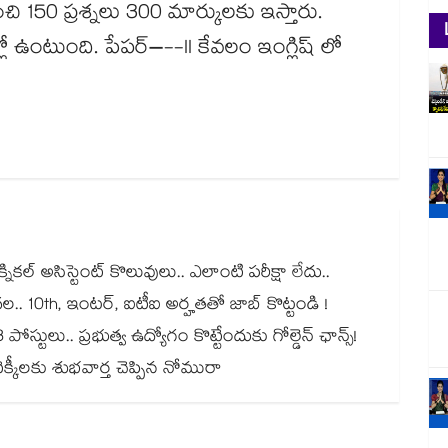
) నుంచి 150 ప్రశ్నలు 300 మార్కులకు ఇస్తారు.
లో ఉంటుంది. పేపర్–--II కేవలం ఇంగ్లిష్ లో
నికల్ అసిస్టెంట్ కొలువులు.. ఎలాంటి పరీక్షా లేదు..
దల.. 10th, ఇంటర్, ఐటీఐ అర్హతతో జాబ్ కొట్టండి !
 పోస్టులు.. ప్రభుత్వ ఉద్యోగం కొట్టేందుకు గోల్డెన్ ఛాన్స్!
్కీలకు శుభవార్త చెప్పిన నోమురా