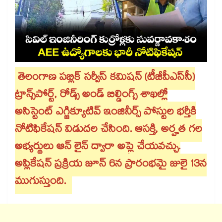
తెలంగాణ పబ్లిక్ సర్వీస్ కమిషన్ (టీజీపీఎస్​సీ)
ట్రాన్స్​పోర్ట్, రోడ్స్ అండ్ బిల్డింగ్స్ శాఖల్లో
అసిస్టెంట్ ఎగ్జిక్యూటివ్ ఇంజినీర్స్ పోస్టుల భర్తీకి
నోటిఫికేషన్ విడుదల చేసింది. ఆసక్తి, అర్హత గల
అభ్యర్థులు ఆన్ లైన్ ద్వారా అప్లై చేయవచ్చు.
అప్లికేషన్ ప్రక్రియ జూన్ 6న ప్రారంభమై జులై 13న
ముగుస్తుంది.