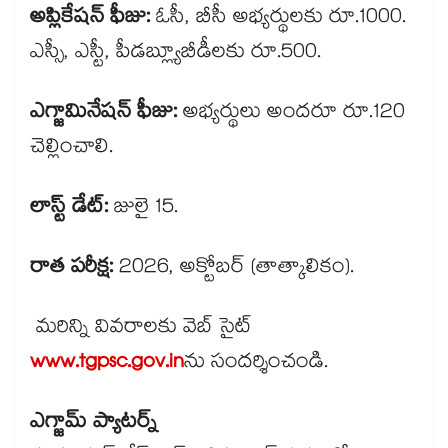
అప్లికేషన్ ఫీజు:
ఓసీ, బీసీ అభ్యర్థులకు రూ.1000.
ఎస్సీ, ఎస్టీ, పీడబ్ల్యూబీడీలకు రూ.500.
ఎగ్జామినేషన్ ఫీజు:
అభ్యర్థులు అందరూ రూ.120
చెల్లించాలి.
లాస్ట్ డేట్:
జులై 15.
రాత పరీక్ష:
2026, అక్టోబర్ (తాత్కాలికం).
మరిన్ని వివరాలకు వెబ్ సైట్
www.tgpsc.gov.in
ను సందర్శించండి.
ఎగ్జామ్ ప్యాటర్న్