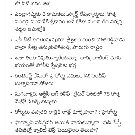
లో సిటీ జనం బిజీ
పంద్రాగస్టుకు 3 కానుకలు..స్మార్ట్ రేషన్కార్డులు, కొత్త
పింఛన్ల పంపిణీకి శ్రీకారం అదే రోజు నుంచి గిగ్ వర్కర్ల
చట్టం అమల్లోకి
ఏపీ నీటి తరలింపు షురూ..శ్రీశైలం నుంచి పోతిరెడ్డిపాడు
ద్వారా నీళ్లు తన్నుకుపోతున్న పొరుగు రాష్ట్రం
ఇలా తయారవుతున్నారేంటమ్మా.. భార్య చాటింగ్ చూసి
భయంతో పోలీస్ స్టేషన్⁫కు భర్త !
కంటెంప్ట్ కేసులో హైకోర్టు ఎదుట.. IAS సందీప్
సుల్తానియా హాజరు
మగవాళ్లకు ఆర్టీసీ బిగ్ రిలీఫ్ ..గ్రేటర్ పరిధిలో 75 కొత్త
మెట్రో డీలక్స్ బస్సులు
కోర్టుకు వస్తారని రాత్రికి రాత్రే కూల్చేస్తారా? : హైకోర్టు
ఫార్చ్యూన్ సన్‌ఫ్లవర్ ఆయిల్ వాడుతున్నారా.. ఫుడ్ సేఫ్టీ
తనిఖీల్లో క్వాలిటీ టెస్ట్ ఫెయిలైంది తెలుసా?