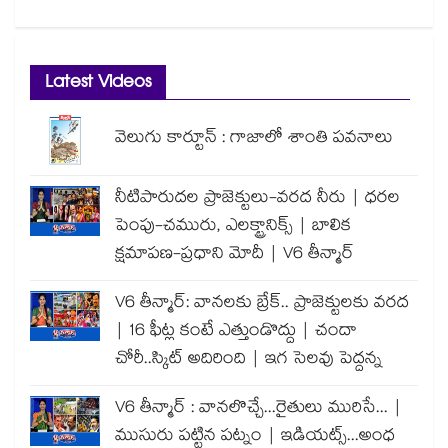
Latest Videos
వెలుగు కార్టూన్ : గాజాలో శాంతి పవనాలు
నీటిపారుదల ప్రాజెక్టులు-వరద నీరు | ధరల
పెంపు-చమురు, ఎలక్ట్రానిక్స్ | బాలిక
క్షమాపణ-ప్రధాని మోదీ | V6 తీన్మార్
V6 తీన్మార్: వానలకు బ్రేక్.. ప్రాజెక్టులకు వరద
| 16 ఫీట్ల కంటే ఎత్తుండొద్దు | చందా
చోరీ..స్కిట్ అదిరింది | ఇగ సెలవు పెద్దన్న
V6 తీన్మార్ : వానలొచ్చే...రైతులు మురిసే... |
ముసురు పట్టిన పట్నం | ఇడియట్స్...అంధ