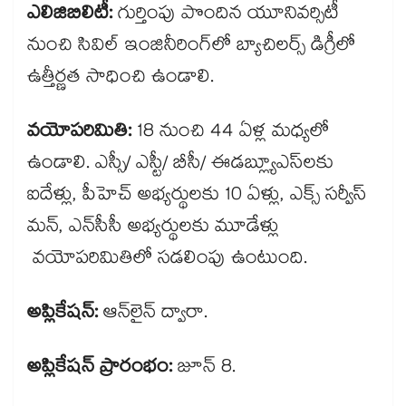
ఎలిజిబిలిటీ:
గుర్తింపు పొందిన యూనివర్సిటీ
నుంచి సివిల్ ఇంజినీరింగ్​లో బ్యాచిలర్స్ డిగ్రీలో
ఉత్తీర్ణత సాధించి ఉండాలి.
వయోపరిమితి:
18 నుంచి 44 ఏళ్ల మధ్యలో
ఉండాలి. ఎస్సీ/ ఎస్టీ/ బీసీ/ ఈడబ్ల్యూఎస్​లకు
ఐదేళ్లు, పీహెచ్ అభ్యర్థులకు 10 ఏళ్లు, ఎక్స్ సర్వీస్
మన్, ఎన్​సీసీ అభ్యర్థులకు మూడేళ్లు
వయోపరిమితిలో సడలింపు ఉంటుంది.
అప్లికేషన్:
ఆన్​లైన్ ద్వారా.
అప్లికేషన్ ప్రారంభం:
జూన్ 8.