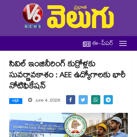
ఈ-పేపర్
సివిల్ ఇంజినీరింగ్ కుర్రోళ్లకు
సువర్ణావకాశం : AEE ఉద్యోగాలకు భారీ
నోటిఫికేషన్
June 4, 2026
సక్సెస్