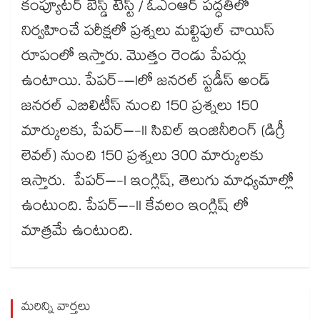
కంప్యూటర్ బేస్డ్ టెస్ట్ / ఓఎంఆర్ పద్ధతిలో
నిర్వహించే పరీక్షలో ప్రశ్నలు మల్టిపుల్ చాయిస్
రూపంలో ఇస్తారు. మొత్తం రెండు పేపర్లు
ఉంటాయి. పేపర్-–Iలో జనరల్ స్టడీస్ అండ్
జనరల్ ఎబిలిటీస్ నుంచి 150 ప్రశ్నలు 150
మార్కులకు, పేపర్–-II సివిల్ ఇంజినీరింగ్ (డిగ్రీ
లెవల్) నుంచి 150 ప్రశ్నలు 300 మార్కులకు
ఇస్తారు. పేపర్–-I ఇంగ్లిష్, తెలుగు మాధ్యమాల్లో
ఉంటుంది. పేపర్–-II కేవలం ఇంగ్లిష్ లో
మాత్రమే ఉంటుంది.
మరిన్ని వార్తలు