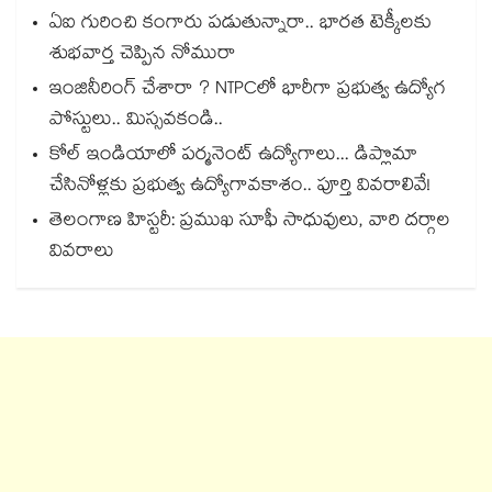
ఏఐ గురించి కంగారు పడుతున్నారా.. భారత టెక్కీలకు
శుభవార్త చెప్పిన నోమురా
ఇంజినీరింగ్ చేశారా ? NTPCలో భారీగా ప్రభుత్వ ఉద్యోగ
పోస్టులు.. మిస్సవకండి..
కోల్ ఇండియాలో పర్మనెంట్ ఉద్యోగాలు... డిప్లొమా
చేసినోళ్లకు ప్రభుత్వ ఉద్యోగావకాశం.. పూర్తి వివరాలివే!
తెలంగాణ హిస్టరీ: ప్రముఖ సూఫీ సాధువులు, వారి దర్గాల
వివరాలు