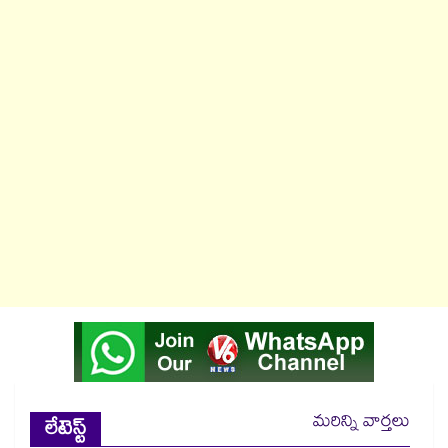
మరిన్ని వార్తలు
లేటెస్ట్