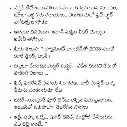
ఎక్సైరీ డేట్ అయిపోయిన పాలు, కుళ్లిపోయిన మాంసం,
బూజు పట్టిన కూరగాయలు.. బెంగళూరులో ఫైవ్ స్టార్
హోటల్స్ బాగోతం
అత్యంత విషమంగా ఇరాన్ సుప్రీం లీడర్ మోజ్తాబా
ఖమేనీ ఆరోగ్యం..!
మీకు తెలుసా ? పార్లమెంట్ క్యాంటీన్⁪లో 2003 నుంచే
కూల్ డ్రింక్స్ బ్యాన్ !
ట్యాటూ ఛేదించిన మర్డర్ మిస్టరీ... ఏడేళ్ల కిందటి కేసులో
షాకింగ్ నిజాలు ...
ఫిల్మ్ ఫెడరేషన్ సహాయ నిరాకరణ.. జానీ మాస్టర్ భార్య
తీరును ఎండగడుతూ లేఖ
బీదర్–యశ్వంత్ పూర్ ట్రైన్‎కు తప్పిన పెను ప్రమాదం..
ఇంజన్‎లో ఒక్కసారిగా చెలరేగిన పొగలు
ఇడ్లీ, ఉప్మా, ఓట్స్... షుగర్ లెవెల్స్ కంట్రోల్ చేసేందుకు
ఏది బెస్ట్ అంటే...?