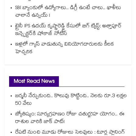
SBI బ్యాంకులో ఉద్యోగాలు.. డిగ్రీ ఉంటే చాలు.. ఖాళీలు
చాలానే ఉన్నయ్ !
ట్రైనీ IPS ఉదయ్ కృష్ణారెడ్డి కేసులో బిగ్ ట్విస్ట్: అత్తాపూర్
ఇన్స్పెక్టర్‎కి షోకాజ్ నోటీస్
ఇళ్లలో గ్యాస్ వాడుతున్న వినియోగదారులకు కీలక
హెచ్చరిక
Most Read News
జర్మనీ నేర్చుకుంది.. కొలువు కొట్టింది.. నెలకు రూ.3 లక్షల
50 వేలు
జ్యోతిష్యం: సూర్యగ్రహణం రోజు చతుర్గ్రహ యోగం.. ఈ
రాశుల వారికి జాక్ పాట్!
రేపటి నుంచి మూడు రోజులు సెలవులు : టూర్ల ప్లానింగ్