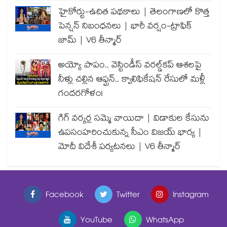
హైకోర్టు-ఉచిత పథకాలు | తెలంగాణలో కొత్త
పెన్షన్ నిబంధనలు | భారీ వర్షం-ట్రాఫిక్
జామ్ | V6 తీన్మార్
అయ్యో పాపం.. వెస్టిండీస్ వరల్డ్‌కప్ ఆశలపై
నీళ్లు చల్లిన ఆఫ్ఘన్.. క్వాలిఫికేషన్ రేసులో మళ్లీ
గందరగోళం!
గిగ్ వర్కర్ల సమ్మె వాయిదా | విడాకుల కేసును
ఉపసంహరించుకున్న సీఎం విజయ్ భార్య |
మోదీ విదేశీ పర్యటనలు | V6 తీన్మార్
Facebook
Twitter
Instagram
YouTube
WhatsApp