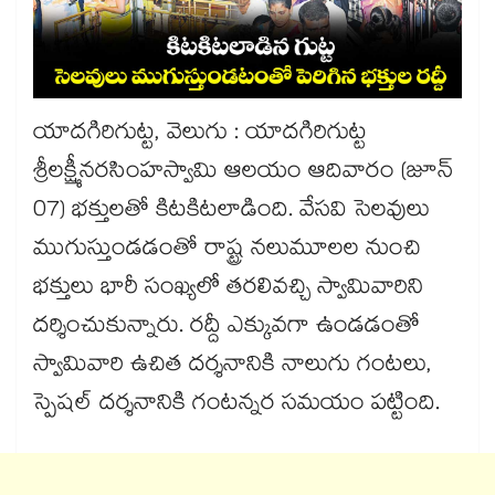
యాదగిరిగుట్ట, వెలుగు : యాదగిరిగుట్ట
శ్రీలక్ష్మీనరసింహస్వామి ఆలయం ఆదివారం (జూన్
07) భక్తులతో కిటకిటలాడింది. వేసవి సెలవులు
ముగుస్తుండడంతో రాష్ట్ర నలుమూలల నుంచి
భక్తులు భారీ సంఖ్యలో తరలివచ్చి స్వామివారిని
దర్శించుకున్నారు. రద్దీ ఎక్కువగా ఉండడంతో
స్వామివారి ఉచిత దర్శనానికి నాలుగు గంటలు,
స్పెషల్‌‌‌‌ దర్శనానికి గంటన్నర సమయం పట్టింది.