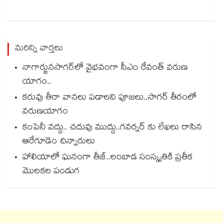
మరిన్ని వార్తలు
నాగార్జునసాగర్‌లో వైభవంగా సీఎం రేవంత్ వరుణ
యాగం..
కరువు తీరా వానలు పడాలని పూజలు..సాగర్ తీరంలో
వరుణయాగం
కంపెనీ వద్దు.. చదువు ముద్దు..గవర్నర్‌‌‌‌ కు లేఖలు రాసిన
ఆరేగూడెం చిన్నారులు
హాలియాలో ఘనంగా తీజ్..లంబాడ సంస్కృతికి ప్రతీక
మొలకల పండుగ