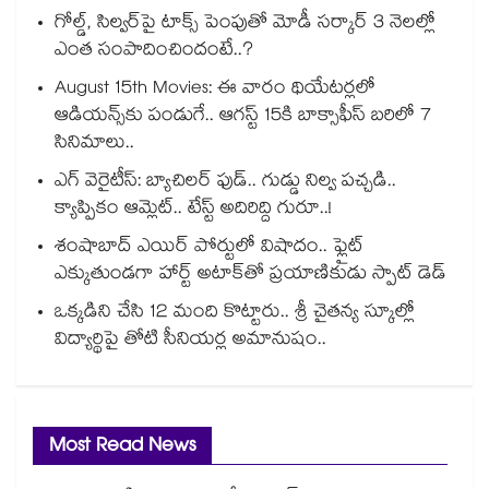
గోల్డ్, సిల్వర్‌పై టాక్స్ పెంపుతో మోడీ సర్కార్ 3 నెలల్లో
ఎంత సంపాదించిందంటే..?
August 15th Movies: ఈ వారం థియేటర్లలో
ఆడియన్స్⁬కు పండుగే.. ఆగస్ట్ 15కి బాక్సాఫీస్ బరిలో 7
సినిమాలు..
ఎగ్ వెరైటీస్: బ్యాచిలర్ ఫుడ్.. గుడ్డు నిల్వ పచ్చడి..
క్యాప్పికం ఆమ్లెట్.. టేస్ట్ అదిరిద్ది గురూ..!
శంషాబాద్ ఎయిర్ పోర్టులో విషాదం.. ఫ్లైట్
ఎక్కుతుండగా హార్ట్ అటాక్⁭తో ప్రయాణికుడు స్పాట్ డెడ్
ఒక్కడిని చేసి 12 మంది కొట్టారు.. శ్రీ చైతన్య స్కూల్లో
విద్యార్థిపై తోటి సీనియర్ల అమానుషం..
Most Read News