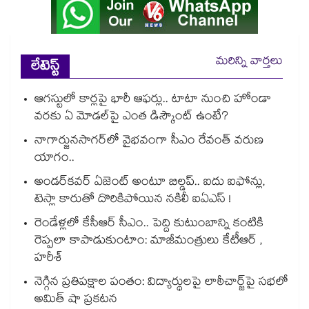
మరిన్ని వార్తలు
లేటెస్ట్
ఆగస్టులో కార్లపై భారీ ఆఫర్లు.. టాటా నుంచి హోండా
వరకు ఏ మోడల్‌పై ఎంత డిస్కౌంట్ ఉంటే?
నాగార్జునసాగర్‌లో వైభవంగా సీఎం రేవంత్ వరుణ
యాగం..
అండర్‌కవర్ ఏజెంట్ అంటూ బిల్డప్.. ఐదు ఐఫోన్లు,
టెస్లా కారుతో దొరికిపోయిన నకిలీ ఐఏఎస్ !
రెండేళ్లలో కేసీఆర్ సీఎం.. పెద్ది కుటుంబాన్ని కంటికి
రెప్పలా కాపాడుకుంటాం: మాజీమంత్రులు కేటీఆర్ ,
హరీశ్
నెగ్గిన ప్రతిపక్షాల పంతం: విద్యార్థులపై లాఠీచార్జ్‎పై సభలో
అమిత్ షా ప్రకటన