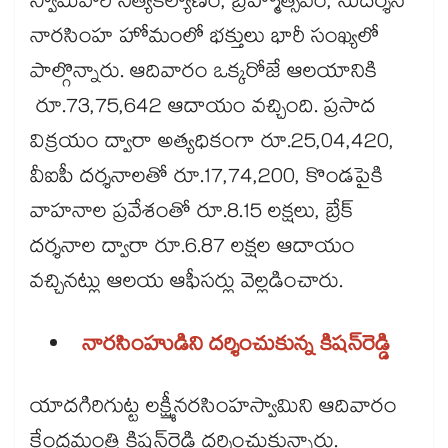
స్వామివారి నిత్యకల్యాణం, బ్రహ్మోత్సవం, సుదర్శన
నారసింహ హోమంలో భక్తులు భారీ సంఖ్యలో
పాల్గొన్నారు. ఆదివారం ఒక్కరోజే ఆలయానికి
రూ.73,75,642 ఆదాయం వచ్చింది. ప్రసాద
విక్రయం ద్వారా అత్యధికంగా రూ.25,04,420,
వీఐపీ దర్శనాలతో రూ.17,74,200, కొండపైకి
వాహనాల ప్రవేశంతో రూ.8.15 లక్షలు, బ్రేక్
దర్శనాల ద్వారా రూ.6.87 లక్షల ఆదాయం
వచ్చినట్లు ఆలయ ఆఫీసర్లు వెల్లడించారు.
నారసింహుడిని దర్శించుకున్న కిషన్‌‌‌‌రెడ్డి
యాదగిరిగుట్ట లక్ష్మీనరసింహస్వామిని ఆదివారం
కేంద్రమంత్రి కిషన్‌‌‌‌రెడ్డి దర్శించుకున్నారు.