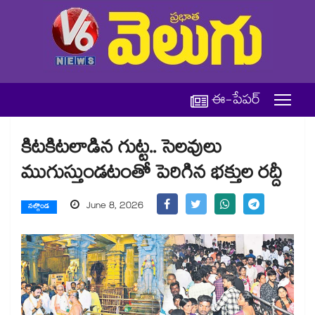
ఈ-పేపర్
కిటకిటలాడిన గుట్ట.. సెలవులు
ముగుస్తుండటంతో పెరిగిన భక్తుల రద్దీ
June 8, 2026
నల్గొండ