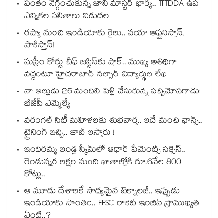
పంతం నెగ్గించుకున్న జానీ మాస్టర్ భార్య.. TFTDDA ఉప
ఎన్నికల ఫలితాలు విడుదల
రష్యా నుంచి ఇండియాకు రైలు.. వయా ఆఫ్ఘనిస్తాన్,
పాకిస్తాన్!
సుప్రీం కోర్టు చీఫ్ జస్టిస్⁭కు షాక్.. ముఖ్య అతిథిగా
వద్దంటూ హైదరాబాద్ నల్సార్ విద్యార్థుల లేఖ
నా అల్లుడు 25 మందిని పెళ్లి చేసుకున్న పచ్చిమోసగాడు:
బీజేపీ ఎమ్మెల్యే
వరంగల్ సిటీ మహిళలకు శుభవార్త.. ఇదే మంచి ఛాన్స్..
ట్రైనింగ్ ఇచ్చి.. జాబ్ ఇస్తారు !
ఇందిరమ్మ ఇండ్ల స్కీమ్‌‌‌‌‌‌‌‌లో ఆధార్ పేమెంట్స్ సక్సెస్..
రెండున్నర లక్షల మంది ఖాతాల్లోకి రూ.6వేల 800
కోట్లు..
ఆ మూడు దేశాలకే సాధ్యమైన టెక్నాలజీ.. ఇప్పుడు
ఇండియాకు సొంతం.. FFSC రాకెట్ ఇంజిన్ ప్రాముఖ్యత
ఏంటి..?