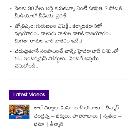
నెలకు 30 వేలు అద్దె కడుతున్నా ఏంటీ పరిస్థితి..? సోషల్
మీడియాలో వీడియో వైరల్
జ్యోతిష్యం: గురుబలం ఎఫెక్ట్.. కర్కాటకరాశిలో
వజ్రయోగం.. నాలుగు రాశుల వారికి రాజయోగం..
మిగతా రాశుల వారి జాతకం ఇదే..!
చదువుతూనే సంపాదించే ఛాన్స్: హైదరాబాద్ DRDLలో
165 ఇంటర్న్‌షిప్ పోస్టులు.. వెంటనే అప్లయ్
చేసుకోండి..
Latest Videos
లాల్ దర్వాజా మహంకాళి బోనాలు | తీన్మార్
చంద్రవ్వ – భక్తులు, పోతరాజులు | నృత్యం –
భీమా | తీన్మార్