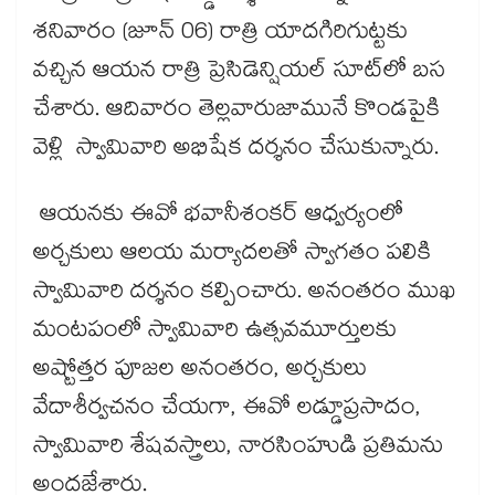
శనివారం (జూన్ 06) రాత్రి యాదగిరిగుట్టకు
వచ్చిన ఆయన రాత్రి ప్రెసిడెన్షియల్‌‌‌‌ సూట్‌‌‌‌లో బస
చేశారు. ఆదివారం తెల్లవారుజామునే కొండపైకి
వెళ్లి స్వామివారి అభిషేక దర్శనం చేసుకున్నారు.
ఆయనకు ఈవో భవానీశంకర్‌‌‌‌ ఆధ్వర్యంలో
అర్చకులు ఆలయ మర్యాదలతో స్వాగతం పలికి
స్వామివారి దర్శనం కల్పించారు. అనంతరం ముఖ
మంటపంలో స్వామివారి ఉత్సవమూర్తులకు
అష్టోత్తర పూజల అనంతరం, అర్చకులు
వేదాశీర్వచనం చేయగా, ఈవో లడ్డూప్రసాదం,
స్వామివారి శేషవస్త్రాలు, నారసింహుడి ప్రతిమను
అందజేశారు.