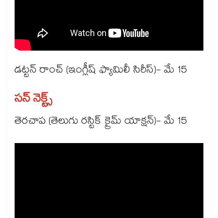
డట్టన్ రాంచ్ (ఇంగ్లీష్ ఫ్యామిలీ సిరీస్)- మే 15
సన్ నెక్ట్స్
తెరచాప (తెలుగు రస్టిక్ క్రైమ్ యాక్షన్)- మే 15