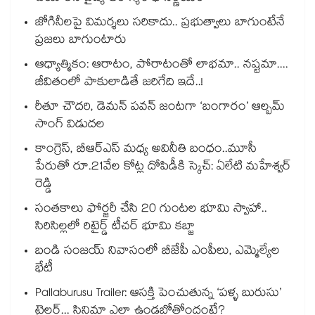
జోగినీలపై విమర్శలు సరికాదు.. ప్రభుత్వాలు బాగుంటేనే
ప్రజలు బాగుంటారు
ఆధ్యాత్మికం: ఆరాటం, పోరాటంతో లాభమా.. నష్టమా....
జీవితంలో పాకులాడితే జరిగేది ఇదే..!
రీతూ చౌదరి, డెమన్ పవన్ జంటగా ‘బంగారం’ ఆల్బమ్
సాంగ్ విడుదల
కాంగ్రెస్, బీఆర్ఎస్ మధ్య అవినీతి బంధం..మూసీ
పేరుతో రూ.21వేల కోట్ల దోపిడీకి స్కెచ్: ఏలేటి మహేశ్వర్
రెడ్డి
సంతకాలు ఫోర్జరీ చేసి 20 గుంటల భూమి స్వాహా..
సిరిసిల్లలో రిటైర్డ్ టీచర్ భూమి కబ్జా
బండి సంజయ్ నివాసంలో బీజేపీ ఎంపీలు, ఎమ్మెల్యేల
భేటీ
Pallaburusu Trailer: ఆసక్తి పెంచుతున్న ‘పళ్ళ బురుసు’
ట్రైలర్... సినిమా ఎలా ఉండబోతోందంటే?