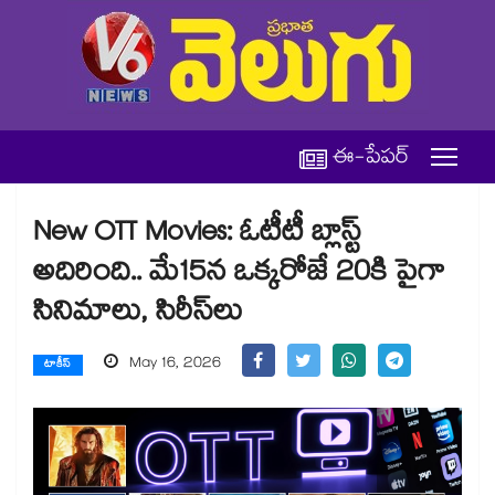
ఈ-పేపర్
New OTT Movies: ఓటీటీ బ్లాస్ట్
అదిరింది.. మే15న ఒక్కరోజే 20కి పైగా
సినిమాలు, సిరీస్‌లు
May 16, 2026
టాకీస్