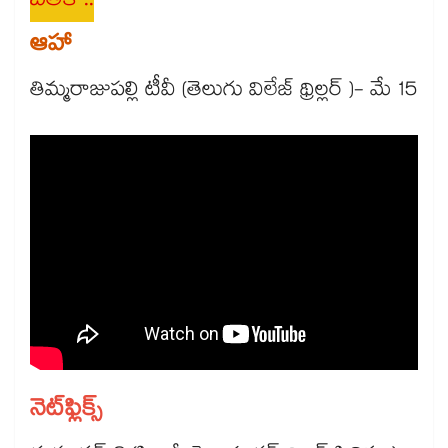
బతికా..
ఆహా
తిమ్మరాజుపల్లి టీవీ (తెలుగు విలేజ్ థ్రిల్లర్ )- మే 15
నెట్‌ఫ్లిక్స్