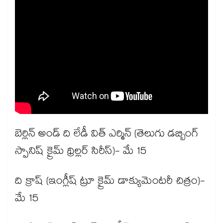
బెర్లిన్ అండ్ ది లేడీ విత్ ఎర్మిన్ (తెలుగు డబ్బింగ్
స్పానిష్ క్రైమ్ థ్రిల్లర్ సిరీస్)- మే 15
ది క్రాష్ (ఇంగ్లీష్ ట్రూ క్రైమ్ డాక్యుమెంటరీ చిత్రం)-
మే 15