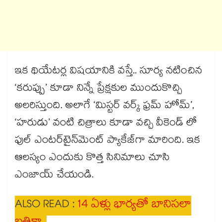
ఇక థియేటర్ల విషయానికి వస్తే.. సూర్య నటించిన
‘కరుప్పు’ కూడా నిన్నే ప్రేక్షకుల ముందుకొచ్చి
అలరిస్తుంది. అలాగే ‘మిస్టర్ వర్క్ ఫ్రమ్ హోమ్’,
‘హరుడు’ వంటి చిత్రాలు కూడా వచ్చి వీకెండ్ లో
ఫుల్ ఎంటర్‌టైన్‌మెంట్ ప్యాకేజ్‌గా మారింది. ఇక
ఆలస్యం ఎందుకు కొత్త సినిమాలు చూసి
ఎంజాయ్ చేయండి.
ALSO READ :
14 ఏళ్లు భార్యతో బానిసలా