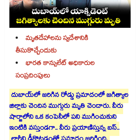
మృతదేహాలను స్వదేశానికి
తీసుకొచ్చేందుకు
భారత కాన్సులేట్ అధికారుల
సంప్రదింపులు
దుబాయ్​లో జరిగిన రోడ్డు ప్రమాదంలో జగిత్యాల
జిల్లాకు చెందిన ముగ్గురు మృతి చెందారు. వీరు
షార్జాలోని ఒక కంపెనీలో పని ముగించుకుని
ఇంటికి వస్తుండగా.. వీరు ప్రయాణిస్తున్న బస్..
లారీని ఢీకొట్టడంతో ప్రమాదం జరిగింది.