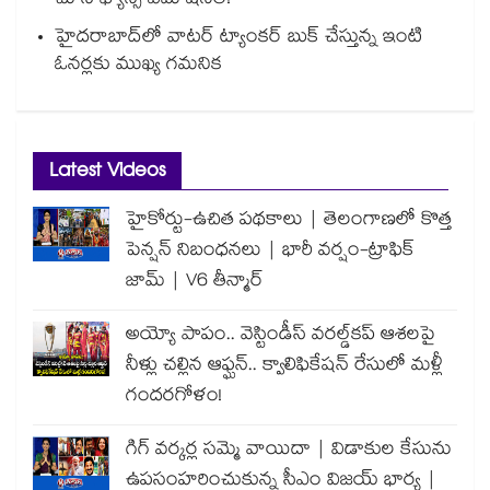
చూసి ఫ్యాన్స్ ఎమోషనల్!
హైదరాబాద్⁪లో వాటర్ ట్యాంకర్ బుక్ చేస్తున్న ఇంటి
ఓనర్లకు ముఖ్య గమనిక
Latest Videos
హైకోర్టు-ఉచిత పథకాలు | తెలంగాణలో కొత్త
పెన్షన్ నిబంధనలు | భారీ వర్షం-ట్రాఫిక్
జామ్ | V6 తీన్మార్
అయ్యో పాపం.. వెస్టిండీస్ వరల్డ్‌కప్ ఆశలపై
నీళ్లు చల్లిన ఆఫ్ఘన్.. క్వాలిఫికేషన్ రేసులో మళ్లీ
గందరగోళం!
గిగ్ వర్కర్ల సమ్మె వాయిదా | విడాకుల కేసును
ఉపసంహరించుకున్న సీఎం విజయ్ భార్య |