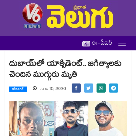
ఈ-పేపర్
దుబాయ్⁭లో యాక్సిడెంట్.. జగిత్యాలకు
చెందిన ముగ్గురు మృతి
June 10, 2026
కరీంనగర్