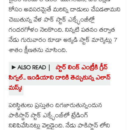
సైతం సిందూర్ ఇంకా ముగిలేదని, దేశ రక్షణ
కోసం అవసరమైతే మరిన్ని దాడులు చేపడతామని
చెబుతున్న వేళ పాక్ స్టాక్ ఎక్స్ఛేంజీల్లో
గందరగోళం నెలకొంది. నిన్నటి పతనం తర్వాత
నేడు గురువారం కూడా అక్కడి స్టాక్ మార్కెట్లు 7
శాతం క్షీణతను చూసింది.
►ALSO READ |
స్టార్ లింక్ ఎంట్రీకి గ్రీన్
సిగ్నల్.. ఇండియాని దారికి తెచ్చుకున్న ఎలాన్
మస్క్!
పరిస్థితులు ప్రస్తుతం దిగజారుతున్నందున
పాకిస్థాన్ స్టాక్ ఎక్స్ఛేంజ్‌లో ట్రేడింగ్
నిలిపివేసినట్లు వెల్లడైంది. నేడు పాకిస్థాన్ లోని