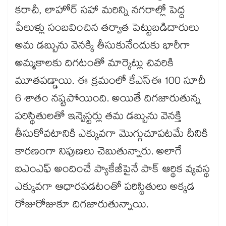
కరాచీ, లాహోర్ సహా మరిన్ని నగరాల్లో పెద్ద
పేలుళ్లు సంబవించిన తర్వాత పెట్టుబడిదారులు
అమ డబ్బును వెనక్కి తీసుకునేందుకు భారీగా
అమ్మకాలకు దిగటంతో మార్కెట్లు చివరికి
మూతపడ్డాయి. ఈ క్రమంలో కేఎస్ఈ 100 సూచీ
6 శాతం నష్టపోయింది. అయితే దిగజారుతున్న
పరిస్థితులతో ఇన్వెస్టర్లు తమ డబ్బును వెనక్తి
తీసుకోవటానికి ఎక్కువగా మెుగ్గుచూపటమే దీనికి
కారణంగా నిపుణలు చెబుతున్నారు. అలాగే
ఐఎంఎఫ్ అందించే ప్యాకేజీపైనే పాక్ ఆర్థిక వ్యవస్థ
ఎక్కువగా ఆధారపడటంతో పరిస్థితులు అక్కడ
రోజురోజుకూ దిగజారుతున్నాయి.