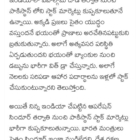
ఇండియాలో పహల్గామ్ దాడి తర్వాతి నుంచి
పాకిస్థాన్ లోని స్టాక్ మార్కెట్లు కుప్పకూలుతూనే
ఉన్నాయి. అక్కడి ప్రజలు సైతం యుద్ధం
వస్తుందనే భయంతో ప్రాణాలు అరచేతినపట్టుకుని
బ్రతుకుతున్నారు. అలాగే అత్యవసర పరిస్థితి
ఏర్పడుతుందని భయంతో బ్యాంకుల నుంచి
డబ్బును భారీగా విత్ డ్రా చేస్తున్నారు. అలాగే
నెలలకు సరిపడా ఆహార పదార్థాలను ఇళ్లలో స్టాక్
చేసుకుంటున్నారని తెలుస్తోంది.
అయితే నిన్న ఇండియా చేపట్టిన ఆపరేషన్
సిందూర్ తర్వాతి నుంచి పాకిస్థాన్ స్టాక్ మార్కెట్లు
భారీగా కుప్పకూలుతున్నాయి. భారత మంత్రులు