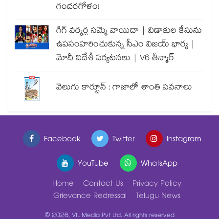
గందరగోళం!
గిగ్ వర్కర్ల సమ్మె వాయిదా | విడాకుల కేసును
ఉపసంహరించుకున్న సీఎం విజయ్ భార్య |
మోదీ విదేశీ పర్యటనలు | V6 తీన్మార్
వెలుగు కార్టూన్ : గాజాలో శాంతి పవనాలు
Facebook
Twitter
Instagram
YouTube
WhatsApp
Home
Contact Us
Privacy Policy
Grievance Redressal
Telugu News
© 2026, VIL Media Pvt Ltd. All rights reserved