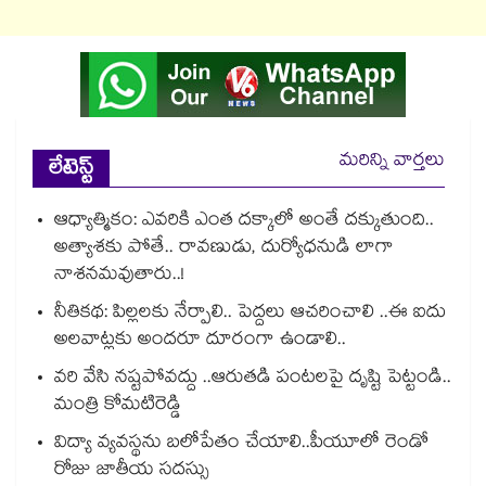
మరిన్ని వార్తలు
లేటెస్ట్
ఆధ్యాత్మికం: ఎవరికి ఎంత దక్కాలో అంతే దక్కుతుంది..
అత్యాశకు పోతే.. రావణుడు, దుర్యోధనుడి లాగా
నాశనమవుతారు..!
నీతికథ: పిల్లలకు నేర్పాలి.. పెద్దలు ఆచరించాలి ..ఈ ఐదు
అలవాట్లకు అందరూ దూరంగా ఉండాలి..
వరి వేసి నష్టపోవద్దు ..ఆరుతడి పంటలపై దృష్టి పెట్టండి..
మంత్రి కోమటిరెడ్డి
విద్యా వ్యవస్థను బలోపేతం చేయాలి..పీయూలో రెండో
రోజు జాతీయ సదస్సు