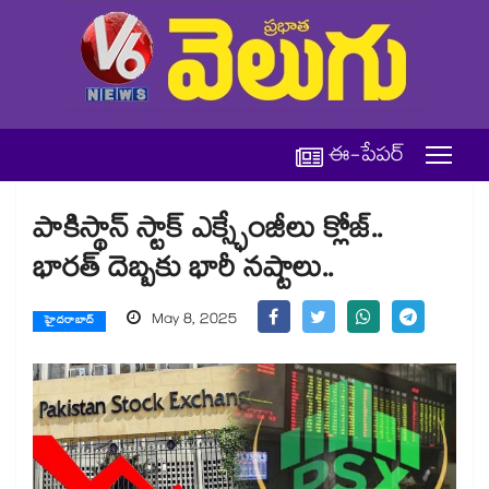
ఈ-పేపర్
పాకిస్థాన్ స్టాక్ ఎక్స్ఛేంజీలు క్లోజ్..
భారత్ దెబ్బకు భారీ నష్టాలు..
May 8, 2025
హైదరాబాద్