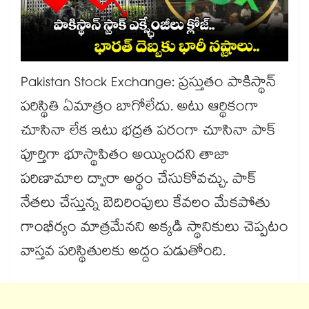
Pakistan Stock Exchange: ప్రస్తుతం పాకిస్థాన్
పరిస్థితి ఏమాత్రం బాగోలేదు. అటు ఆర్థికంగా
చూసినా లేక ఇటు భద్రత పరంగా చూసినా పాక్
పూర్తిగా భూస్థాపితం అయ్యిందని తాజా
పరిణామాల ద్వారా అర్థం చేసుకోవచ్చు. పాక్
నేతలు చేస్తున్న బెదిరింపులు కేవలం మేకపోతు
గాంభీర్యం మాత్రమేనని అక్కడి స్థానికులు చెప్పటం
వాస్తవ పరిస్థితులకు అద్దం పడుతోంది.