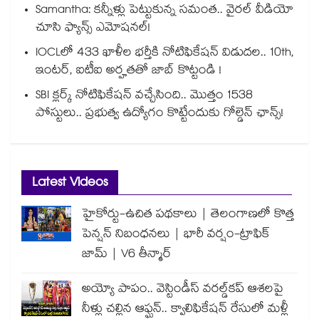
Samantha: కన్నీళ్లు పెట్టుకున్న సమంత.. వైరల్ వీడియో
చూసి ఫ్యాన్స్ ఎమోషనల్!
IOCLలో 433 ఖాళీల భర్తీకి నోటిఫికేషన్ విడుదల.. 10th,
ఇంటర్, ఐటీఐ అర్హతతో జాబ్ కొట్టండి !
SBI క్లర్క్ నోటిఫికేషన్ వచ్చేసింది.. మొత్తం 1538
పోస్టులు.. ప్రభుత్వ ఉద్యోగం కొట్టేందుకు గోల్డెన్ ఛాన్స్!
Latest Videos
హైకోర్టు-ఉచిత పథకాలు | తెలంగాణలో కొత్త
పెన్షన్ నిబంధనలు | భారీ వర్షం-ట్రాఫిక్
జామ్ | V6 తీన్మార్
అయ్యో పాపం.. వెస్టిండీస్ వరల్డ్‌కప్ ఆశలపై
నీళ్లు చల్లిన ఆఫ్ఘన్.. క్వాలిఫికేషన్ రేసులో మళ్లీ