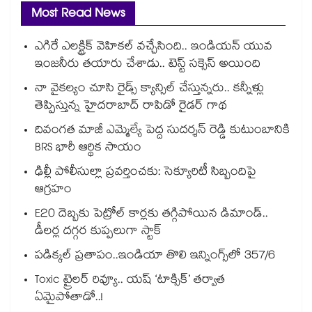
Most Read News
ఎగిరే ఎలక్ట్రిక్ వెహికల్ వచ్చేసింది.. ఇండియన్ యువ
ఇంజనీరు తయారు చేశాడు.. టెస్ట్ సక్సెస్ అయింది
నా వైకల్యం చూసి రైడ్స్ క్యాన్సిల్ చేస్తున్నరు.. కన్నీళ్లు
తెప్పిస్తున్న హైదరాబాద్ రాపిడో రైడర్ గాథ
దివంగత మాజీ ఎమ్మెల్యే పెద్ద సుదర్శన్ రెడ్డి కుటుంబానికి
BRS భారీ ఆర్థిక సాయం
ఢిల్లీ పోలీసుల్లా ప్రవర్తించకు: సెక్యూరిటీ సిబ్బందిపై
ఆగ్రహం
E20 దెబ్బకు పెట్రోల్ కార్లకు తగ్గిపోయిన డిమాండ్..
డీలర్ల దగ్గర కుప్పలుగా స్టాక్
పడిక్కల్‌‌ ప్రతాపం..ఇండియా తొలి ఇన్నింగ్స్‌‌లో 357/6
Toxic ట్రైలర్ రివ్యూ.. యష్ ‘టాక్సిక్’ తర్వాత
ఏమైపోతాడో..!