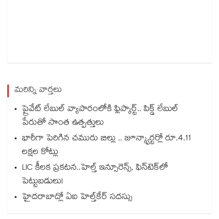
మరిన్ని వార్తలు
ప్రైవేట్ లేబుల్ వ్యాపారంలోకి ఫ్లిప్కార్ట్.. పిక్డ్ లేబుల్
పేరుతో సొంత ఉత్పత్తులు
భారీగా పెరిగిన చమురు బిల్లు .. జూన్క్వార్టర్లో రూ.4.11
లక్షల కోట్లు
LIC కీలక ప్రకటన..హెల్త్ ఇన్సూరెన్స్, ఫిన్‌టెక్‌లో
పెట్టుబడులు!
హైదరాబాద్లో ఏఐ హెల్త్‌‌‌‌‌‌‌‌‌‌‌‌‌‌‌‌‌‌‌‌‌‌‌‌‌‌‌‌‌‌‌‌కేర్ సదస్సు