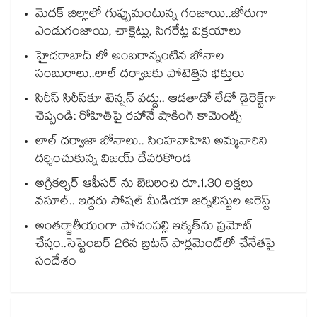
మెదక్ జిల్లాలో గుప్పుమంటున్న గంజాయి..జోరుగా
ఎండుగంజాయి, చాక్లెట్లు, సిగరేట్ల విక్రయాలు
హైదరాబాద్ లో అంబరాన్నంటిన బోనాల
సంబురాలు..లాల్ దర్వాజకు పోటెత్తిన భక్తులు
సిరీస్ సిరీస్‌కూ టెన్షన్ వద్దు.. ఆడతాడో లేదో డైరెక్ట్‌గా
చెప్పండి: రోహిత్‌పై రహానే షాకింగ్ కామెంట్స్
లాల్ దర్వాజా బోనాలు.. సింహవాహిని అమ్మవారిని
దర్శించుకున్న విజయ్ దేవరకొండ
అగ్రికల్చర్ ఆఫీసర్‌‌‌‌ ను బెదిరించి రూ.1.30 లక్షలు
వసూల్‌‌.. ఇద్దరు సోషల్ మీడియా జర్నలిస్టుల అరెస్ట్
అంతర్జాతీయంగా పోచంపల్లి ఇక్కత్‌ను ప్రమోట్‌
చేస్తం..సెప్టెంబర్‌ 26న బ్రిటన్‌ పార్లమెంట్‌లో చేనేతపై
సందేశం