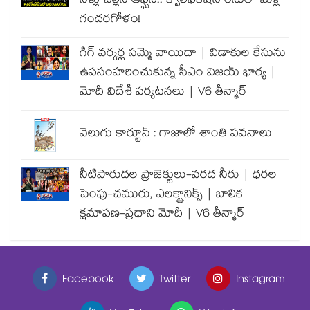
నీళ్లు చల్లిన ఆఫ్ఘన్.. క్వాలిఫికేషన్ రేసులో మళ్లీ
గందరగోళం!
గిగ్ వర్కర్ల సమ్మె వాయిదా | విడాకుల కేసును
ఉపసంహరించుకున్న సీఎం విజయ్ భార్య |
మోదీ విదేశీ పర్యటనలు | V6 తీన్మార్
వెలుగు కార్టూన్ : గాజాలో శాంతి పవనాలు
నీటిపారుదల ప్రాజెక్టులు-వరద నీరు | ధరల
పెంపు-చమురు, ఎలక్ట్రానిక్స్ | బాలిక
క్షమాపణ-ప్రధాని మోదీ | V6 తీన్మార్
Facebook
Twitter
Instagram