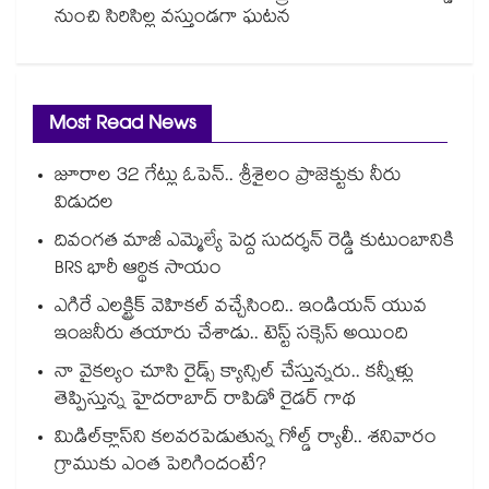
నుంచి సిరిసిల్ల వస్తుండగా ఘటన
Most Read News
జూరాల 32 గేట్లు ఓపెన్.. శ్రీశైలం ప్రాజెక్టుకు నీరు
విడుదల
దివంగత మాజీ ఎమ్మెల్యే పెద్ద సుదర్శన్ రెడ్డి కుటుంబానికి
BRS భారీ ఆర్థిక సాయం
ఎగిరే ఎలక్ట్రిక్ వెహికల్ వచ్చేసింది.. ఇండియన్ యువ
ఇంజనీరు తయారు చేశాడు.. టెస్ట్ సక్సెస్ అయింది
నా వైకల్యం చూసి రైడ్స్ క్యాన్సిల్ చేస్తున్నరు.. కన్నీళ్లు
తెప్పిస్తున్న హైదరాబాద్ రాపిడో రైడర్ గాథ
మిడిల్‌క్లాస్‌ని కలవరపెడుతున్న గోల్డ్ ర్యాలీ.. శనివారం
గ్రాముకు ఎంత పెరిగిందంటే?