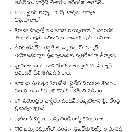
ఇవ్వలేదు.. టార్గెట్ చేశారు.. ఇదేంటని అడిగితే..
Toxic ట్రైలర్ రివ్యూ.. యష్ ‘టాక్సిక్’ తర్వాత
ఏమైపోతాడో..!
కిరాణా షాపుల్లో ఇవి కూడా అమ్ముతారా..? వరంగల్
జిల్లాలో ఎక్సైజ్ అధికారుల దాడుల్లో షాకింగ్ నిజాలు..
డీలిమిటేషన్‎పై తగ్గేదే లేదన్న విజయ్ సర్కార్..
నియోజకవర్గాల పునర్విభజనకు వ్యతిరేకంగా తీర్మానం
హైదరాబాద్⁪ చందానగర్⁫లో బెలూన్లలో నింపే గ్యాస్
సిలిండర్ పేలి తెగిపడిన కాలు
కూటమి ప్రభుత్వం హెరిటేజ్, ప్రైవేట్ డెయిరీల కోసం...
విజయ డెయిరీని బలి తీసుకుంటోంది: సీపీఎం
UPI పేమెంట్లపై ఛార్జీలేం ఉండవ్.. ఎప్పటిలానే ఫ్రీ.. కేంద్ర
ప్రభుత్వం క్లారిటీ
ఫుట్‎బాల్ దిగ్గజం మెస్సీ తండ్రి జార్జ్ కన్నుమూత
RTC బస్సు రన్నింగ్⁫లో ఉండగా డ్రైవర్‌కు ఫిట్స్.. కామారెడ్డి