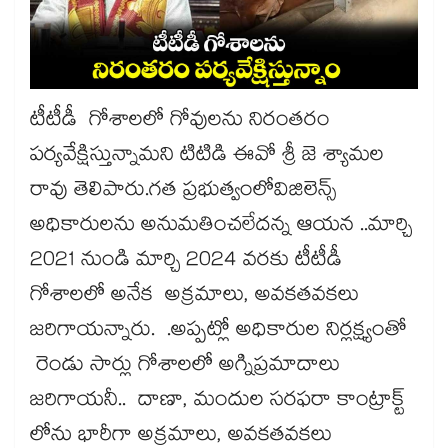
టీటీడీ గోశాలలో గోవులను నిరంతరం
పర్యవేక్షిస్తున్నామని టిటిడి ఈవో శ్రీ జె శ్యామల
రావు తెలిపారు.గత ప్రభుత్వంలోవిజిలెన్స్
అధికారులను అనుమతించలేదన్న ఆయన ..మార్చి
2021 నుండి మార్చి 2024 వరకు టీటీడీ
గోశాలలో అనేక అక్రమాలు, అవకతవకలు
జరిగాయన్నారు. .అప్పట్లో అధికారుల నిర్లక్ష్యంతో
రెండు సార్లు గోశాలలో అగ్నిప్రమాదాలు
జరిగాయనీ.. దాణా, మందుల సరఫరా కాంట్రాక్ట్
లోను భారీగా అక్రమాలు, అవకతవకలు