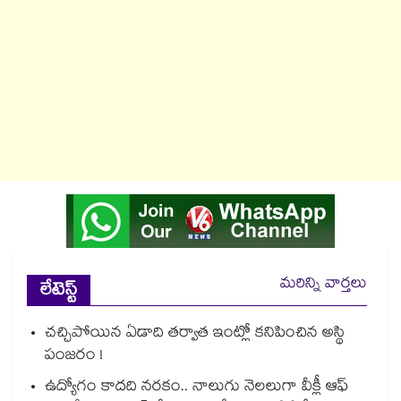
మరిన్ని వార్తలు
లేటెస్ట్
చచ్చిపోయిన ఏడాది తర్వాత ఇంట్లో కనిపించిన అస్థి
పంజరం !
ఉద్యోగం కాదది నరకం.. నాలుగు నెలలుగా వీక్లీ ఆఫ్