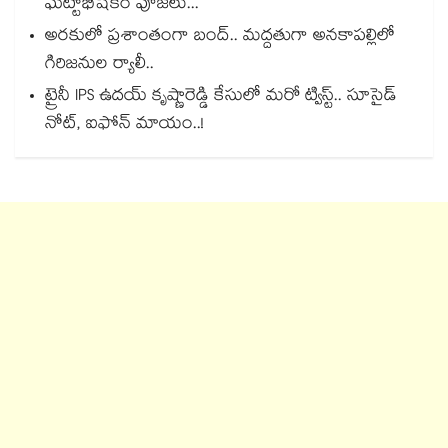
ఘట్టాభిషేకం పూజలు...
అరకులో ప్రశాంతంగా బంద్.. మద్దతుగా అనకాపల్లిలో
గిరిజనుల ర్యాలీ..
ట్రైనీ IPS ఉదయ్‌ కృష్ణారెడ్డి కేసులో మరో ట్విస్ట్.. సూసైడ్‌
నోట్‌, ఐఫోన్‌ మాయం..!