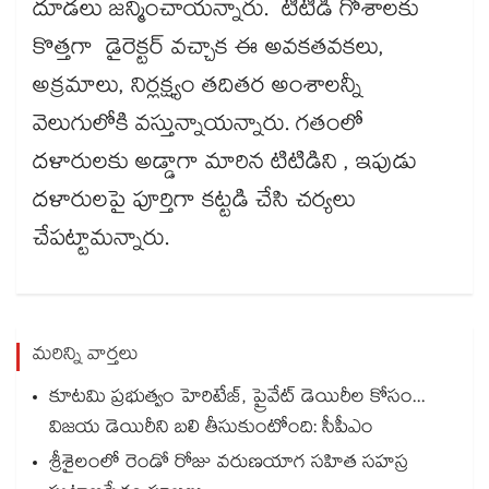
దూడలు జన్మించాయన్నారు. టిటిడి గోశాలకు
కొత్తగా డైరెక్టర్ వచ్చాక ఈ అవకతవకలు,
అక్రమాలు, నిర్లక్ష్యం తదితర అంశాలన్నీ
వెలుగులోకి వస్తున్నాయన్నారు. గతంలో
దళారులకు అడ్డాగా మారిన టిటిడిని , ఇపుడు
దళారులపై పూర్తిగా కట్టడి చేసి చర్యలు
చేపట్టామన్నారు.
మరిన్ని వార్తలు
కూటమి ప్రభుత్వం హెరిటేజ్, ప్రైవేట్ డెయిరీల కోసం...
విజయ డెయిరీని బలి తీసుకుంటోంది: సీపీఎం
శ్రీశైలంలో రెండో రోజు వరుణయాగ సహిత సహస్ర