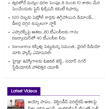
త్వరలోనే మద్యం ధ‌‌ర‌‌ల పెంపు!..8 నుంచి 10 శాతం మేర
పెంచేందుకు ప్రైస్ ఫిక్సేష‌‌న్ క‌‌మిటీ సిఫార్సు
E20 దెబ్బకు పెట్రోల్ కార్లకు తగ్గిపోయిన డిమాండ్..
డీలర్ల దగ్గర కుప్పలుగా స్టాక్
ఎస్సారెస్పీపై ఆశలు..80 టీఎంసీలకు గాను
రిజర్వాయర్‌‌‌‌‌‌‌‌‌‌‌‌‌‌‌‌లో 40 టీఎంసీల నీరు
Samantha: కన్నీళ్లు పెట్టుకున్న సమంత.. వైరల్ వీడియో
చూసి ఫ్యాన్స్ ఎమోషనల్!
హైడ్రా ఉద్యోగాలకు ఫిజికల్ టెస్ట్.. సరూర్ నగర్
స్టేడియానికి పోటెత్తిన యూత్
Latest Videos
అయ్యో పాపం.. వెస్టిండీస్ వరల్డ్‌కప్ ఆశలపై