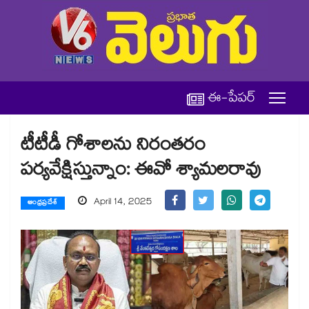
ఈ-పేపర్
టీటీడీ గోశాలను నిరంతరం
పర్యవేక్షిస్తున్నాం: ఈవో శ్యామలరావు
April 14, 2025
ఆంధ్రప్రదేశ్