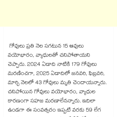
గోవులు ప్రతి నెల సగటున 15 ఆవులు
వయోభారం, వ్యాధులతో చనిపోతాయని
చెప్పారు. 2024 ఏడాది నాటికి 179 గోవులు
మరణించగా, 2025 ఏడాదిలో జనవరి, ఫిబ్రవరి,
మార్చి నెలలో 43 గోవులు మృతి చెందాయన్నారు.
చనిపోయిన గోవులు వయోభారం, వ్యాధుల
కారణంగా సహజ మరణాలేనన్నారు. ఇదిలా
ఉండగా ఈ సంవత్సరం ఇప్పటి వరకు 59 లేగ