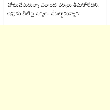
చోటుచేసుకున్నా ఎలాంటి చర్యలు తీసుకోలేదని,
ఇపుడు వీటిపై చర్యలు చేపట్టామన్నారు.