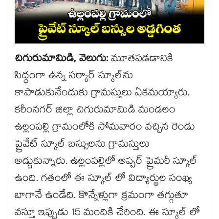
చిగురుమామిడి, వెలుగు:
మూతపడడానికి
సిద్ధంగా ఉన్న సర్కార్ స్కూల్‌‌‌‌ను
కాపాడుకునేందుకు గ్రామస్తులు ఏకమయ్యారు.
కరీంనగర్ జిల్లా చిగురుమామిడి మండలం
ఉల్లంపల్లి గ్రామంలోకి సోమవారం వచ్చిన రెండు
ప్రైవేట్‌‌‌‌ స్కూల్‌‌‌‌ బస్సులను గ్రామస్తులు
అడ్డుకున్నారు. ఉల్లంపల్లిలో అప్పర్ ప్రైమరీ స్కూల్
ఉంది. గతంలో ఈ స్కూల్ లో విద్యార్థుల సంఖ్య
బాగానే ఉండేది. కొన్నేళ్లుగా క్రమంగా తగ్గుతూ
వస్తూ ఇప్పుడు 15 మందికి చేరింది. ఈ స్కూల్ లో