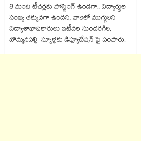
8 మంది టీచర్లకు పోస్టింగ్ ఉండగా.. విద్యార్థుల
సంఖ్య తక్కువగా ఉందని, వారిలో ముగ్గురిని
విద్యాశాఖాధికారులు ఇటీవల సుందరగిరి,
బొమ్మనపల్లి స్కూళ్లకు డిప్యూటేషన్ పై పంపారు.