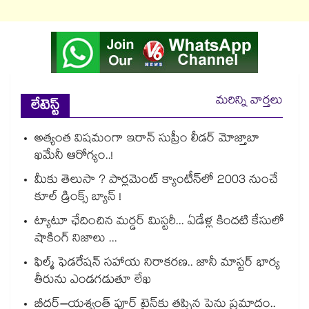
మరిన్ని వార్తలు
లేటెస్ట్
అత్యంత విషమంగా ఇరాన్ సుప్రీం లీడర్ మోజ్తాబా
ఖమేనీ ఆరోగ్యం..!
మీకు తెలుసా ? పార్లమెంట్ క్యాంటీన్⁪లో 2003 నుంచే
కూల్ డ్రింక్స్ బ్యాన్ !
ట్యాటూ ఛేదించిన మర్డర్ మిస్టరీ... ఏడేళ్ల కిందటి కేసులో
షాకింగ్ నిజాలు ...
ఫిల్మ్ ఫెడరేషన్ సహాయ నిరాకరణ.. జానీ మాస్టర్ భార్య
తీరును ఎండగడుతూ లేఖ
బీదర్–యశ్వంత్ పూర్ ట్రైన్‎కు తప్పిన పెను ప్రమాదం..