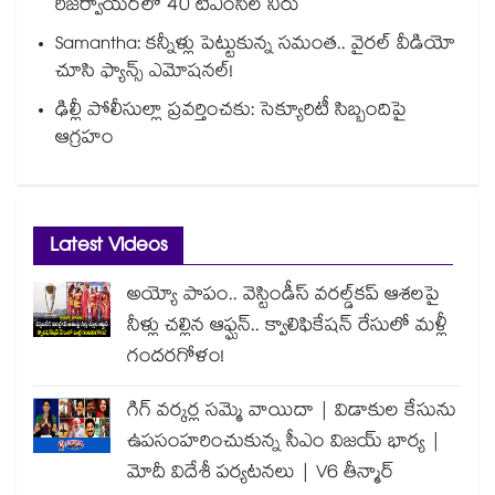
రిజర్వాయర్‌‌‌‌‌‌‌‌‌‌‌‌‌‌‌‌లో 40 టీఎంసీల నీరు
Samantha: కన్నీళ్లు పెట్టుకున్న సమంత.. వైరల్ వీడియో
చూసి ఫ్యాన్స్ ఎమోషనల్!
ఢిల్లీ పోలీసుల్లా ప్రవర్తించకు: సెక్యూరిటీ సిబ్బందిపై
ఆగ్రహం
Latest Videos
అయ్యో పాపం.. వెస్టిండీస్ వరల్డ్‌కప్ ఆశలపై
నీళ్లు చల్లిన ఆఫ్ఘన్.. క్వాలిఫికేషన్ రేసులో మళ్లీ
గందరగోళం!
గిగ్ వర్కర్ల సమ్మె వాయిదా | విడాకుల కేసును
ఉపసంహరించుకున్న సీఎం విజయ్ భార్య |
మోదీ విదేశీ పర్యటనలు | V6 తీన్మార్