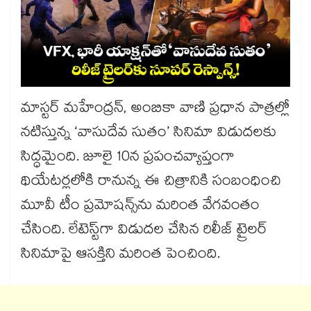
మాస్టర్ మహేంద్రన్, అంబికా వాణి ప్రధాన పాత్రల్లో
నటిస్తున్న ‘వాసుదేవ సుతం’ సినిమా విడుదలకు
సిద్ధమైంది. జూలై 10న ప్రపంచవ్యాప్తంగా
థియేటర్లలోకి రానున్న ఈ చిత్రానికి సంబంధించి
మూవీ టీం ప్రమోషన్స్‌ను మరింత వేగవంతం
చేసింది. లేటెస్ట్⁭గా విడుదల చేసిన రిలీజ్ ట్రైలర్
సినిమాపై ఆసక్తిని మరింత పెంచింది.