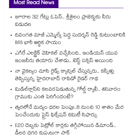
Most Read News
జూరాల 32 గేట్లు ఓపెన్.. శ్రీశైలం ప్రాజెక్టుకు నీరు
విడుదల
దివంగత మాజీ ఎమ్మెల్యే పెద్ద సుదర్శన్ రెడ్డి కుటుంబానికి
BRS భారీ ఆర్థిక సాయం
ఎగిరే ఎలక్ట్రిక్ వెహికల్ వచ్చేసింది.. ఇండియన్ యువ
ఇంజనీరు తయారు చేశాడు.. టెస్ట్ సక్సెస్ అయింది
నా వైకల్యం చూసి రైడ్స్ క్యాన్సిల్ చేస్తున్నరు.. కన్నీళ్లు
తెప్పిస్తున్న హైదరాబాద్ రాపిడో రైడర్ గాథ
మిడిల్‌క్లాస్‌ని కలవరపెడుతున్న గోల్డ్ ర్యాలీ.. శనివారం
గ్రాముకు ఎంత పెరిగిందంటే?
త్వరలోనే మద్యం ధ‌‌ర‌‌ల పెంపు!..8 నుంచి 10 శాతం మేర
పెంచేందుకు ప్రైస్ ఫిక్సేష‌‌న్ క‌‌మిటీ సిఫార్సు
E20 దెబ్బకు పెట్రోల్ కార్లకు తగ్గిపోయిన డిమాండ్..
డీలర్ల దగ్గర కుప్పలుగా స్టాక్