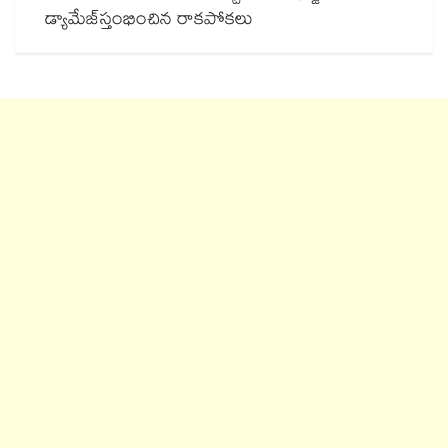
డ్యామేజ్‌‌‌‌‌‌‌‌స్తంభించిన రాకపోకలు ‌‌‌‌