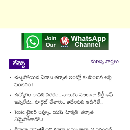
మరిన్ని వార్తలు
లేటెస్ట్
చచ్చిపోయిన ఏడాది తర్వాత ఇంట్లో కనిపించిన అస్థి
పంజరం !
ఉద్యోగం కాదది నరకం.. నాలుగు నెలలుగా వీక్లీ ఆఫ్
ఇవ్వలేదు.. టార్గెట్ చేశారు.. ఇదేంటని అడిగితే..
Toxic ట్రైలర్ రివ్యూ.. యష్ ‘టాక్సిక్’ తర్వాత
ఏమైపోతాడో..!