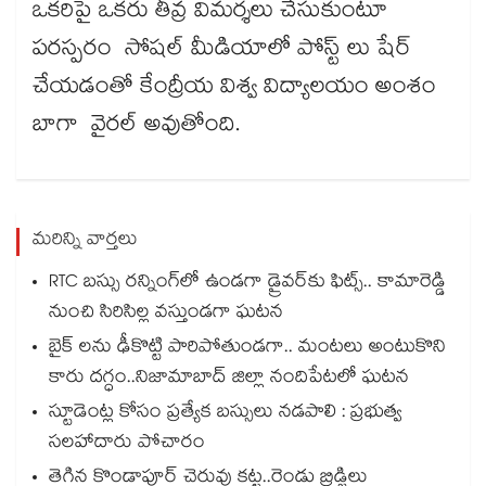
ఒకరిపై ఒకరు తీవ్ర విమర్శలు చేసుకుంటూ
పరస్పరం సోషల్ మీడియాలో పోస్ట్ లు షేర్
చేయడంతో కేంద్రీయ విశ్వ విద్యాలయం అంశం
బాగా వైరల్ అవుతోంది.
మరిన్ని వార్తలు
RTC బస్సు రన్నింగ్⁫లో ఉండగా డ్రైవర్‌కు ఫిట్స్.. కామారెడ్డి
నుంచి సిరిసిల్ల వస్తుండగా ఘటన
బైక్ లను ఢీకొట్టి పారిపోతుండగా.. మంటలు అంటుకొని
కారు దగ్ధం..నిజామాబాద్ జిల్లా నందిపేటలో ఘటన
స్టూడెంట్ల కోసం ప్రత్యేక బస్సులు నడపాలి : ప్రభుత్వ
సలహాదారు పోచారం
తెగిన కొండాపూర్‌‌‌‌ చెరువు కట్ట..రెండు బ్రిడ్జి‌‌‌‌లు