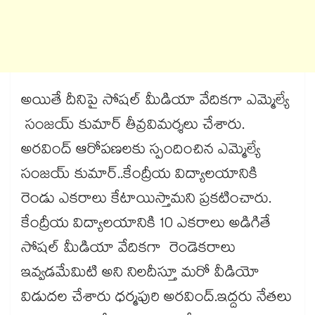
అయితే దీనిపై సోషల్ మీడియా వేదికగా ఎమ్మెల్యే
సంజయ్ కుమార్ తీవ్రవిమర్శలు చేశారు.
అరవింద్ ఆరోపణలకు స్పందించిన ఎమ్మెల్యే
సంజయ్ కుమార్..కేంద్రీయ విద్యాలయానికి
రెండు ఎకరాలు కేటాయిస్తామని ప్రకటించారు.
కేంద్రీయ విద్యాలయానికి 10 ఎకరాలు అడిగితే
సోషల్ మీడియా వేదికగా రెండెకరాలు
ఇవ్వడమేమిటి అని నిలదీస్తూ మరో వీడియో
విడుదల చేశారు ధర్మపురి అరవింద్.ఇద్దరు నేతలు