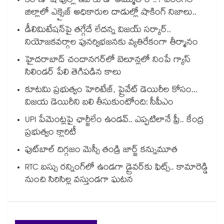
కిరాణా షాపుల్లో ఇవి కూడా అమ్ముతారా..? వరంగల్
జిల్లాలో ఎక్సైజ్ అధికారుల దాడుల్లో షాకింగ్ నిజాలు..
డీలిమిటేషన్‎పై తగ్గేదే లేదన్న విజయ్ సర్కార్..
నియోజకవర్గాల పునర్విభజనకు వ్యతిరేకంగా తీర్మానం
హైదరాబాద్⁪ చందానగర్⁫లో బెలూన్లలో నింపే గ్యాస్
సిలిండర్ పేలి తెగిపడిన కాలు
కూటమి ప్రభుత్వం హెరిటేజ్, ప్రైవేట్ డెయిరీల కోసం...
విజయ డెయిరీని బలి తీసుకుంటోంది: సీపీఎం
UPI పేమెంట్లపై ఛార్జీలేం ఉండవ్.. ఎప్పటిలానే ఫ్రీ.. కేంద్ర
ప్రభుత్వం క్లారిటీ
ఫుట్‎బాల్ దిగ్గజం మెస్సీ తండ్రి జార్జ్ కన్నుమూత
RTC బస్సు రన్నింగ్⁫లో ఉండగా డ్రైవర్‌కు ఫిట్స్.. కామారెడ్డి
నుంచి సిరిసిల్ల వస్తుండగా ఘటన