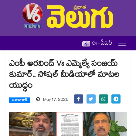
ఈ-పేపర్
ఎంపీ అరవింద్ Vs ఎమ్మెల్యే సంజయ్
కుమార్.. సోషల్ మీడియాలో మాటల
యుద్ధం
May 17, 2026
నిజామాబాద్