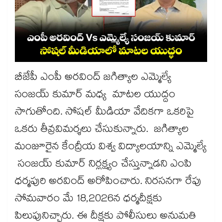
బీజేపీ ఎంపీ అరవింద్ జగిత్యాల ఎమ్మెల్యే
సంజయ్ కుమార్ మధ్య మాటల యుద్దం
సాగుతోంది. సోషల్ మీడియా వేదికగా ఒకరిపై
ఒకరు తీవ్రవిమర్శలు చేసుకున్నారు. జగిత్యాల
మంజూరైన కేంద్రీయ విశ్వ విద్యాలయాన్ని ఎమ్మెల్యే
సంజయ్ కుమార్ నిర్లక్ష్యం చేస్తున్నాడని ఎంపి
ధర్మపురి అరవింద్ అరోపించారు. నిరసనగా రేపు
సోమవారం మే 18,2026న ధర్మదీక్షకు
పిలుపునిచ్చారు. ఈ దీక్షకు పోలీసులు అనుమతి