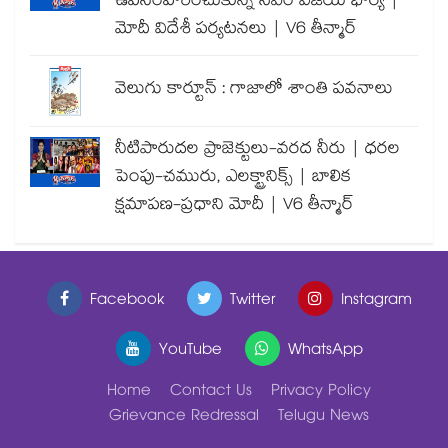
ఉపసంహరించుకున్న సీఎం విజయ్ భార్య |
మోదీ విదేశీ పర్యటనలు | V6 తీన్మార్
వెలుగు కార్టూన్ : గాజాలో శాంతి పవనాలు
నీటిపారుదల ప్రాజెక్టులు-వరద నీరు | ధరల
పెంపు-చమురు, ఎలక్ట్రానిక్స్ | బాలిక
క్షమాపణ-ప్రధాని మోదీ | V6 తీన్మార్
Facebook
Twitter
Instagram
YouTube
WhatsApp
Home
Contact Us
Privacy Policy
Grievance Redressal
Telugu News