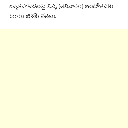
ఇవ్వకపోవడంపై నిన్న (శనివారం) ఆందోళనకు
దిగారు బీజేపీ నేతలు.