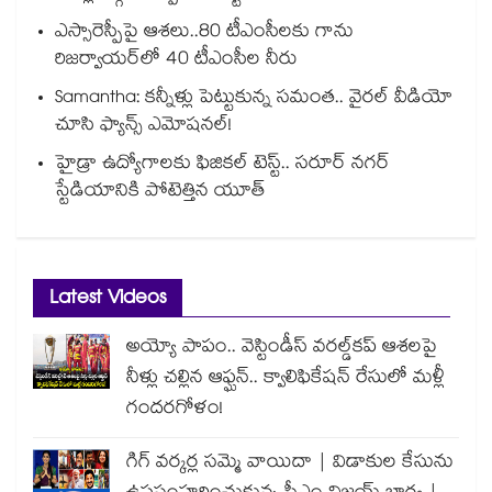
ఎస్సారెస్పీపై ఆశలు..80 టీఎంసీలకు గాను
రిజర్వాయర్‌‌‌‌‌‌‌‌‌‌‌‌‌‌‌‌లో 40 టీఎంసీల నీరు
Samantha: కన్నీళ్లు పెట్టుకున్న సమంత.. వైరల్ వీడియో
చూసి ఫ్యాన్స్ ఎమోషనల్!
హైడ్రా ఉద్యోగాలకు ఫిజికల్ టెస్ట్.. సరూర్ నగర్
స్టేడియానికి పోటెత్తిన యూత్
Latest Videos
అయ్యో పాపం.. వెస్టిండీస్ వరల్డ్‌కప్ ఆశలపై
నీళ్లు చల్లిన ఆఫ్ఘన్.. క్వాలిఫికేషన్ రేసులో మళ్లీ
గందరగోళం!
గిగ్ వర్కర్ల సమ్మె వాయిదా | విడాకుల కేసును