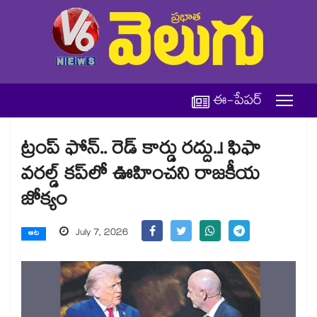
ఈ-పేపర్
ట్రంప్‌ ఫోన్‌.. రెడ్‌ కార్డు రద్దు..! ఫిఫా
వరల్డ్‌ కప్‌లో ఊహించని రాజకీయ
జోక్యం
July 7, 2026
ఆట