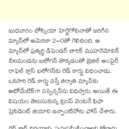
బుధవారం బోస్నియా హెర్జెగోవినాతో జరిగిన
మ్యాచ్‌లో అమెరికా 2–0తో గెలిచింది. ఆ
మ్యాచ్‌లో ప్రత్యర్థి డిఫెండర్‌ తారిక్‌ ముహరెమోవిక్‌
చీలమండను బలోగన్‌ తొక్కడంతో బ్రెజిల్‌ అంపైర్‌
రాఫెల్‌ క్లాస్‌ బలోగన్‌కు రెడ్‌ కార్డు విధించాడు.
ఒకసారి రెడ్‌ కార్డు వస్తే తర్వాతి మ్యాచ్‌కు
అటోమేటిక్‌గా సస్పెన్షన్‌ను విధిస్తారు. అయితే ఈ
విషయం తెలుసుకున్న ట్రంప్‌ వెంటనే ఫిఫా
ప్రెసిడెంట్‌ జియాని ఇన్ఫాంటినోకు ఫోన్‌ చేశారు.