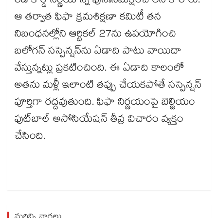
రెడ్ కార్డ్ నిర్ణయాన్ని పునఃసమీక్షించాలని కోరారు.
ఆ తర్వాత ఫిఫా క్రమశిక్షణా కమిటీ తన
నిబంధనల్లోని ఆర్టికల్ 27ను ఉపయోగించి
బలోగన్ సస్పెన్షన్‌ను ఏడాది పాటు వాయిదా
వేస్తున్నట్లు ప్రకటించింది. ఈ ఏడాది కాలంలో
అతను మళ్లీ ఇలాంటి తప్పు చేయకపోతే సస్పెన్షన్
పూర్తిగా రద్దవుతుంది. ఫిఫా నిర్ణయంపై బెల్జియం
ఫుట్‌బాల్‌ అసోసియేషన్‌ తీవ్ర విచారం వ్యక్తం
చేసింది.
మరిన్ని వార్తలు