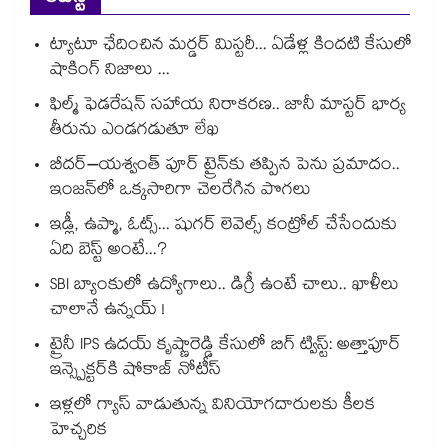
ట్యాటూ ఛేదించిన మర్డర్ మిస్టరీ... ఏడేళ్ల కిందటి కేసులో
షాకింగ్ నిజాలు ...
ఫిల్మ్ ఫెడరేషన్ సహాయ నిరాకరణ.. జానీ మాస్టర్ భార్య
తీరును ఎండగడుతూ లేఖ
బీదర్–యశ్వంత్ పూర్ ట్రైన్‎కు తప్పిన పెను ప్రమాదం..
ఇంజన్‎లో ఒక్కసారిగా చెలరేగిన పొగలు
ఇడ్లీ, ఉప్మా, ఓట్స్... షుగర్ లెవెల్స్ కంట్రోల్ చేసేందుకు
ఏది బెస్ట్ అంటే...?
SBI బ్యాంకులో ఉద్యోగాలు.. డిగ్రీ ఉంటే చాలు.. ఖాళీలు
చాలానే ఉన్నయ్ !
ట్రైనీ IPS ఉదయ్ కృష్ణారెడ్డి కేసులో బిగ్ ట్విస్ట్: అత్తాపూర్
ఇన్స్పెక్టర్‎కి షోకాజ్ నోటీస్
ఇళ్లలో గ్యాస్ వాడుతున్న వినియోగదారులకు కీలక
హెచ్చరిక