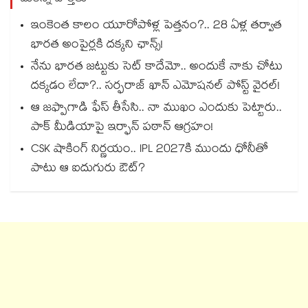
ఇంకెంత కాలం యూరోపోళ్ల పెత్తనం?.. 28 ఏళ్ల తర్వాత
భారత అంపైర్లకి దక్కని ఛాన్స్!
నేను భారత జట్టుకు సెట్ కాదేమో.. అందుకే నాకు చోటు
దక్కడం లేదా?.. సర్ఫరాజ్ ఖాన్ ఎమోషనల్ పోస్ట్ వైరల్!
ఆ జఫ్పాగాడి ఫేస్ తీసేసి.. నా ముఖం ఎందుకు పెట్టారు..
పాక్ మీడియాపై ఇర్ఫాన్ పఠాన్ ఆగ్రహం!
CSK షాకింగ్ నిర్ణయం.. IPL 2027కి ముందు ధోనీతో
పాటు ఆ ఐదుగురు ఔట్?