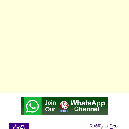
మరిన్ని వార్తలు
లేటెస్ట్