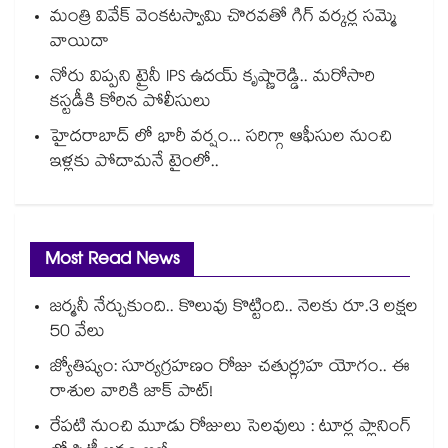
మంత్రి వివేక్ వెంకటస్వామి చొరవతో గిగ్ వర్కర్ల సమ్మె
వాయిదా
నోరు విప్పని ట్రైనీ IPS ఉదయ్ కృష్ణారెడ్డి.. మరోసారి
కస్టడీకి కోరిన పోలీసులు
హైదరాబాద్ లో భారీ వర్షం... సరిగ్గా ఆఫీసుల నుంచి
ఇళ్లకు పోదామనే టైంలో..
Most Read News
జర్మనీ నేర్చుకుంది.. కొలువు కొట్టింది.. నెలకు రూ.3 లక్షల
50 వేలు
జ్యోతిష్యం: సూర్యగ్రహణం రోజు చతుర్గ్రహ యోగం.. ఈ
రాశుల వారికి జాక్ పాట్!
రేపటి నుంచి మూడు రోజులు సెలవులు : టూర్ల ప్లానింగ్