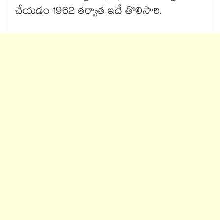
చేయడం 1962 తర్వాత ఇదే తొలిసారి.