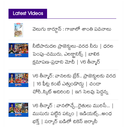
Latest Videos
వెలుగు కార్టూన్ : గాజాలో శాంతి పవనాలు
నీటిపారుదల ప్రాజెక్టులు-వరద నీరు | ధరల
పెంపు-చమురు, ఎలక్ట్రానిక్స్ | బాలిక
క్షమాపణ-ప్రధాని మోదీ | V6 తీన్మార్
V6 తీన్మార్: వానలకు బ్రేక్.. ప్రాజెక్టులకు వరద
| 16 ఫీట్ల కంటే ఎత్తుండొద్దు | చందా
చోరీ..స్కిట్ అదిరింది | ఇగ సెలవు పెద్దన్న
V6 తీన్మార్ : వానలొచ్చే...రైతులు మురిసే... |
ముసురు పట్టిన పట్నం | ఇడియట్స్...అంధ
భక్త్ | సర్కార్ బడిలో చికెన్ బిర్యానీ