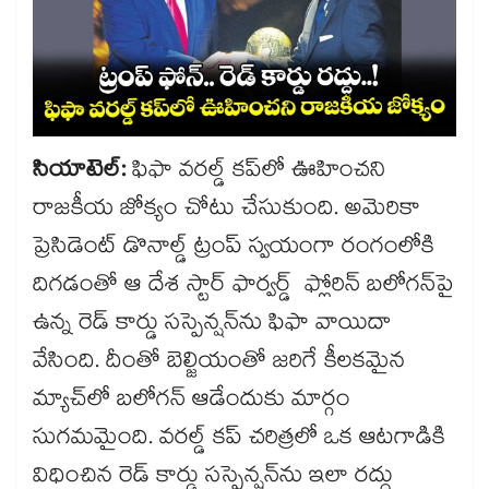
సియాటెల్‌:
ఫిఫా వరల్డ్‌ కప్‌లో ఊహించని
రాజకీయ జోక్యం చోటు చేసుకుంది. అమెరికా
ప్రెసిడెంట్‌ డొనాల్డ్‌ ట్రంప్‌ స్వయంగా రంగంలోకి
దిగడంతో ఆ దేశ స్టార్‌ ఫార్వర్డ్‌ ఫ్లోరిన్‌ బలోగన్‌పై
ఉన్న రెడ్‌ కార్డు సస్పెన్షన్‌ను ఫిఫా వాయిదా
వేసింది. దీంతో బెల్జియంతో జరిగే కీలకమైన
మ్యాచ్‌లో బలోగన్‌ ఆడేందుకు మార్గం
సుగమమైంది. వరల్డ్‌ కప్‌ చరిత్రలో ఒక ఆటగాడికి
విధించిన రెడ్‌ కార్డు సస్పెన్షన్‌ను ఇలా రద్దు