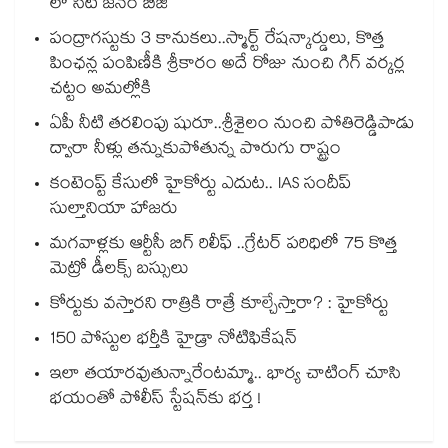
లో సిటీ జనం బిజీ
పంద్రాగస్టుకు 3 కానుకలు..స్మార్ట్ రేషన్కార్డులు, కొత్త
పింఛన్ల పంపిణీకి శ్రీకారం అదే రోజు నుంచి గిగ్ వర్కర్ల
చట్టం అమల్లోకి
ఏపీ నీటి తరలింపు షురూ..శ్రీశైలం నుంచి పోతిరెడ్డిపాడు
ద్వారా నీళ్లు తన్నుకుపోతున్న పొరుగు రాష్ట్రం
కంటెంప్ట్ కేసులో హైకోర్టు ఎదుట.. IAS సందీప్
సుల్తానియా హాజరు
మగవాళ్లకు ఆర్టీసీ బిగ్ రిలీఫ్ ..గ్రేటర్ పరిధిలో 75 కొత్త
మెట్రో డీలక్స్ బస్సులు
కోర్టుకు వస్తారని రాత్రికి రాత్రే కూల్చేస్తారా? : హైకోర్టు
150 పోస్టుల భర్తీకి హైడ్రా నోటిఫికేషన్
ఇలా తయారవుతున్నారేంటమ్మా.. భార్య చాటింగ్ చూసి
భయంతో పోలీస్ స్టేషన్⁫కు భర్త !