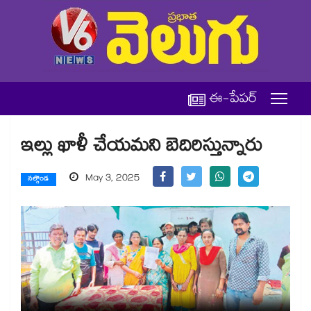
ఈ-పేపర్
ఇల్లు ఖాళీ చేయమని బెదిరిస్తున్నారు
May 3, 2025
నల్గొండ