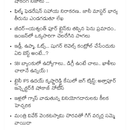
షాకింగ్ నిజాలు ...
ఫిల్మ్ ఫెడరేషన్ సహాయ నిరాకరణ.. జానీ మాస్టర్ భార్య
తీరును ఎండగడుతూ లేఖ
బీదర్–యశ్వంత్ పూర్ ట్రైన్‎కు తప్పిన పెను ప్రమాదం..
ఇంజన్‎లో ఒక్కసారిగా చెలరేగిన పొగలు
ఇడ్లీ, ఉప్మా, ఓట్స్... షుగర్ లెవెల్స్ కంట్రోల్ చేసేందుకు
ఏది బెస్ట్ అంటే...?
SBI బ్యాంకులో ఉద్యోగాలు.. డిగ్రీ ఉంటే చాలు.. ఖాళీలు
చాలానే ఉన్నయ్ !
ట్రైనీ IPS ఉదయ్ కృష్ణారెడ్డి కేసులో బిగ్ ట్విస్ట్: అత్తాపూర్
ఇన్స్పెక్టర్‎కి షోకాజ్ నోటీస్
ఇళ్లలో గ్యాస్ వాడుతున్న వినియోగదారులకు కీలక
హెచ్చరిక
మంత్రి వివేక్ వెంకటస్వామి చొరవతో గిగ్ వర్కర్ల సమ్మె
వాయిదా