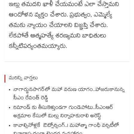
ఇల్లు తమదని ఖాళీ చేయమంటే ఎలా చేస్తామని
ఆందోళన వ్యక్తం చేశారు. ప్రభుత్వం, ఎమ్మెల్యే
తమకు న్యాయం చేయాలని విజ్ఞప్తి చేశారు.
లేకపోతే ఆత్మహత్యే శరణ్యమని బాధితులు
కన్నీటిపర్యంతమయ్యారు.
మరిన్ని వార్తలు
నాగార్జునసాగర్‌లో మహా వరుణ యాగం..హాజరుకానున్న
సీఎం రేవంత్ రెడ్డి
రిమాండ్ కు తీసుకెళ్తుండగా గుండెపోటు..సీఎంఆర్
అక్రమాల కేసులో మిల్లు నిర్వాహకురాలి అరెస్ట్
కావాల్సినోళ్లకే ఔట్సోర్సింగ్..! మహాత్మా గాంధీ వర్సిటీలో