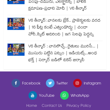
పెంపు-చమురు, ఎలక్ట్రానిక్స్ | బాలిక
క్షమాపణ-ప్రధాని మోదీ | V6 తీన్మార్
V6 తీన్మార్: వానలకు బ్రేక్.. ప్రాజెక్టులకు వరద
| 16 ఫీట్ల కంటే ఎత్తుండొద్దు | చందా
చోరీ..స్కిట్ అదిరింది | ఇగ సెలవు పెద్దన్న
V6 తీన్మార్ : వానలొచ్చే...రైతులు మురిసే... |
ముసురు పట్టిన పట్నం | ఇడియట్స్...అంధ
భక్త్ | సర్కార్ బడిలో చికెన్ బిర్యానీ
Facebook
Twitter
Instagram
YouTube
WhatsApp
Home
Contact Us
Privacy Policy