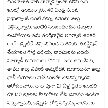
చందూలాల్ వారి భార్యాపిల్లలతో కలిసి అదే
ఇంట్లో ఉంటున్నారు. 40 ఏండ్ల నుంచి
ప్రభుత్వానికి ఇంటి పన్ను, కరెంటు బిల్లు
చెల్లిస్తున్నారు. ఇంటికి సంబంధించిన డబ్బులు
చనిపోయిన తమ తండ్రిగారైన అగర్వాల్ శంకర్
లాల్ ఇప్పటికే చెల్లించినందున తమకు రిజిస్ట్రేషన్
చేయాలని గోర్ల నర్సయ్య వారసులను సదరు
మార్వాడీ కుమారులు కోరగా.. ఇల్లు తమదేనని,
తాము ఇల్లు ఎవరికీ అమ్మలేదని బుకాయిస్తూ ఇల్లు
ఖాళీ చేయాలని పోలీసులతో బెదిరిస్తున్నారని
ఆరోపించారు. దాదాపుగా 21 ఏళ్ల క్రితం ఇంటిని
రూ.1.10 లక్షలకు కొనుగోలు చేసి నివాసం ఉంటూ
వస్తున్నామని, ఇప్పుడు గోర్ల నర్సయ్య వారసులు