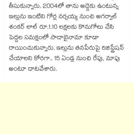
తీసుకున్నారు. 2004లో తాను అద్దెకు ఉంటున్న
ఇల్లును ఇంటిని గోర్ల నర్సయ్య నుంచి అగర్వాల్
శంకర్ లాల్ రూ.1.10 లక్షలకు కొనుగోలు చేసి
పెద్దల సమక్షంలో సాదాబైనామా కూడా
రాయించుకున్నారు. ఇల్లును తనపేరుపై రిజిస్ట్రేషన్
చేయాలని కోరగా.. 15 ఏండ్ల నుంచి రేపు, మాపు
అంటూ దాటవేశారు.