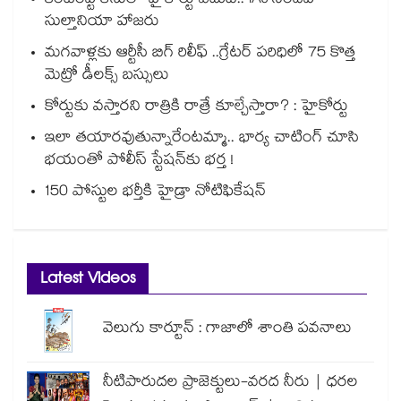
కంటెంప్ట్ కేసులో హైకోర్టు ఎదుట.. IAS సందీప్
సుల్తానియా హాజరు
మగవాళ్లకు ఆర్టీసీ బిగ్ రిలీఫ్ ..గ్రేటర్ పరిధిలో 75 కొత్త
మెట్రో డీలక్స్ బస్సులు
కోర్టుకు వస్తారని రాత్రికి రాత్రే కూల్చేస్తారా? : హైకోర్టు
ఇలా తయారవుతున్నారేంటమ్మా.. భార్య చాటింగ్ చూసి
భయంతో పోలీస్ స్టేషన్⁫కు భర్త !
150 పోస్టుల భర్తీకి హైడ్రా నోటిఫికేషన్
Latest Videos
వెలుగు కార్టూన్ : గాజాలో శాంతి పవనాలు
నీటిపారుదల ప్రాజెక్టులు-వరద నీరు | ధరల