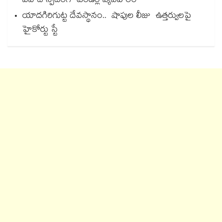
వివాదాస్పదంగా టెండర్ల వ్యవహారం
యాదగిరిగుట్ట దేవస్థానం.. షాపుల లీజు ఉత్తర్వులపై
హైకోర్టు స్టే