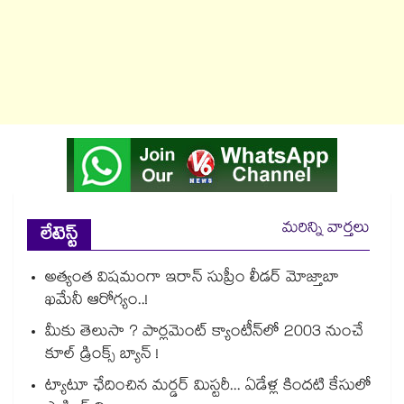
మరిన్ని వార్తలు
లేటెస్ట్
అత్యంత విషమంగా ఇరాన్ సుప్రీం లీడర్ మోజ్తాబా
ఖమేనీ ఆరోగ్యం..!
మీకు తెలుసా ? పార్లమెంట్ క్యాంటీన్⁪లో 2003 నుంచే
కూల్ డ్రింక్స్ బ్యాన్ !
ట్యాటూ ఛేదించిన మర్డర్ మిస్టరీ... ఏడేళ్ల కిందటి కేసులో