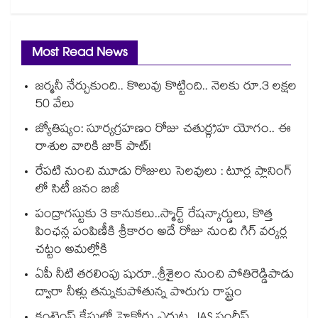
Most Read News
జర్మనీ నేర్చుకుంది.. కొలువు కొట్టింది.. నెలకు రూ.3 లక్షల
50 వేలు
జ్యోతిష్యం: సూర్యగ్రహణం రోజు చతుర్గ్రహ యోగం.. ఈ
రాశుల వారికి జాక్ పాట్!
రేపటి నుంచి మూడు రోజులు సెలవులు : టూర్ల ప్లానింగ్
లో సిటీ జనం బిజీ
పంద్రాగస్టుకు 3 కానుకలు..స్మార్ట్ రేషన్కార్డులు, కొత్త
పింఛన్ల పంపిణీకి శ్రీకారం అదే రోజు నుంచి గిగ్ వర్కర్ల
చట్టం అమల్లోకి
ఏపీ నీటి తరలింపు షురూ..శ్రీశైలం నుంచి పోతిరెడ్డిపాడు
ద్వారా నీళ్లు తన్నుకుపోతున్న పొరుగు రాష్ట్రం