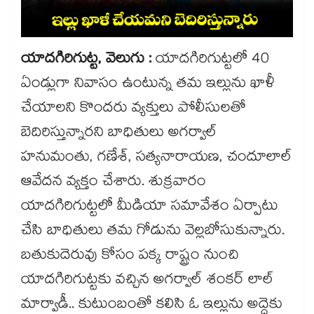
యాదగిరిగుట్ట, వెలుగు :
యాదగిరిగుట్టలో 40
ఏండ్లుగా నివాసం ఉంటున్న తమ ఇల్లును ఖాళీ
చేయాలని కొందరు వ్యక్తులు పోలీసులతో
బెదిరిస్తున్నారని బాధితులు అగర్వాల్
హనుమంతు, గణేశ్, సత్యనారాయణ, చందూలాల్
ఆవేదన వ్యక్తం చేశారు. శుక్రవారం
యాదగిరిగుట్టలో మీడియా సమావేశం ఏర్పాటు
చేసి బాధితులు తమ గోడును వెల్లబోసుకున్నారు.
బతుకుదెరువు కోసం పక్క రాష్ట్రం నుంచి
యాదగిరిగుట్టకు వచ్చిన అగర్వాల్ శంకర్ లాల్
మార్వాడీ.. కుటుంబంతో కలిసి ఓ ఇల్లును అద్దెకు