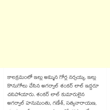
కాలక్రమంలో ఇల్లు అమ్మిన గోర్ల నర్సయ్య, ఇల్లు
కొనుగోలు చేసిన అగర్వాల్ శంకర్ లాల్​ ఇద్దరూ
చనిపోయారు. శంకర్ లాల్ కుమారులైన
అగర్వాల్ హనుమంతు, గణేశ్, సత్యనారాయణ,