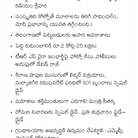
కడియం శ్రీహరి
సంస్కృతిని కోల్పోతే మూలాలను తిరిగి సాధించలేం..
మోదీ ప్రభావాన్ని యువత తగ్గించింది..!
తెలంగాణలో పెట్టుబడులకు అపార అవకాశాలు
పెద్ది కుటుంబానికి రూ.2 కోట్ల 25 లక్షలు
టీఆర్ ఎస్ వైరా ఇంఛార్జీపై ఫోక్సో కేసు..పోలీసులు
అదుపులో డేవిడ్ రాజ్
కిరాణ షాపుల ముసుగులో లిక్కర్ విక్రయాలు..
మల్కాజిగిరి కమిషనరేట్ పరిధిలో SOT బృందాలు స్పెషల్
డ్రైవ్
మహిళలు శక్తిమంతులుగా ఎదగాలి: మంత్రి సీతక్క
దోమల నివారణకు స్పెషల్ డ్రైవ్ ..ప్రతి శుక్రవారం ఫ్రైడే–
డ్రైడే
గ్రంథాలయాల అభివృద్ధికి ఉద్యమం చేపట్టాలి : ఎమ్మెల్సీ,