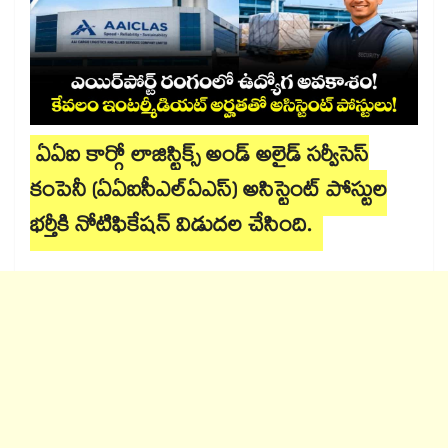
ఏఏఐ కార్గో లాజిస్టిక్స్ అండ్ అలైడ్ సర్వీసెస్
కంపెనీ (ఏఏఐసీఎల్ఏఎస్) అసిస్టెంట్ పోస్టుల
భర్తీకి నోటిఫికేషన్ విడుదల చేసింది.