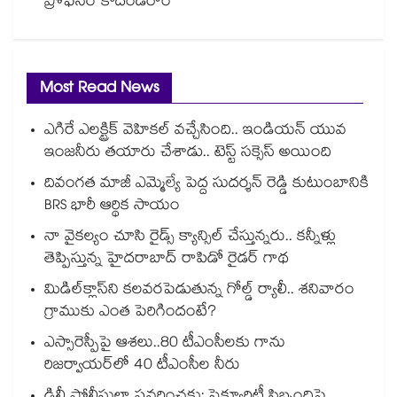
ప్రొఫెసర్ కోదండరాం
Most Read News
ఎగిరే ఎలక్ట్రిక్ వెహికల్ వచ్చేసింది.. ఇండియన్ యువ
ఇంజనీరు తయారు చేశాడు.. టెస్ట్ సక్సెస్ అయింది
దివంగత మాజీ ఎమ్మెల్యే పెద్ద సుదర్శన్ రెడ్డి కుటుంబానికి
BRS భారీ ఆర్థిక సాయం
నా వైకల్యం చూసి రైడ్స్ క్యాన్సిల్ చేస్తున్నరు.. కన్నీళ్లు
తెప్పిస్తున్న హైదరాబాద్ రాపిడో రైడర్ గాథ
మిడిల్‌క్లాస్‌ని కలవరపెడుతున్న గోల్డ్ ర్యాలీ.. శనివారం
గ్రాముకు ఎంత పెరిగిందంటే?
ఎస్సారెస్పీపై ఆశలు..80 టీఎంసీలకు గాను
రిజర్వాయర్‌‌‌‌‌‌‌‌‌‌‌‌‌‌‌‌లో 40 టీఎంసీల నీరు