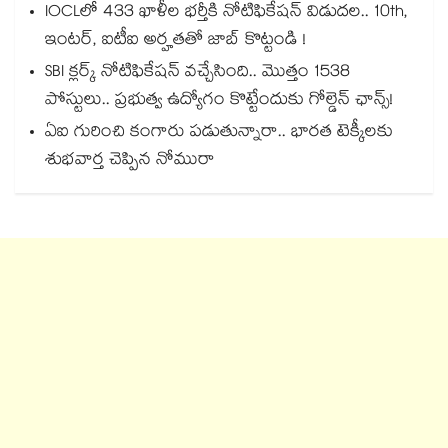
IOCLలో 433 ఖాళీల భర్తీకి నోటిఫికేషన్ విడుదల.. 10th,
ఇంటర్, ఐటీఐ అర్హతతో జాబ్ కొట్టండి !
SBI క్లర్క్ నోటిఫికేషన్ వచ్చేసింది.. మొత్తం 1538
పోస్టులు.. ప్రభుత్వ ఉద్యోగం కొట్టేందుకు గోల్డెన్ ఛాన్స్!
ఏఐ గురించి కంగారు పడుతున్నారా.. భారత టెక్కీలకు
శుభవార్త చెప్పిన నోమురా