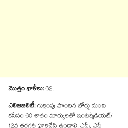
మొత్తం ఖాళీలు:
62.
ఎలిజిబిలిటీ:
గుర్తింపు పొందిన బోర్డు నుంచి
కనీసం 60 శాతం మార్కులతో ఇంటర్మీడియట్/
12వ తరగతి పూర్తిచేసి ఉండాలి. ఎస్సీ, ఎస్టీ