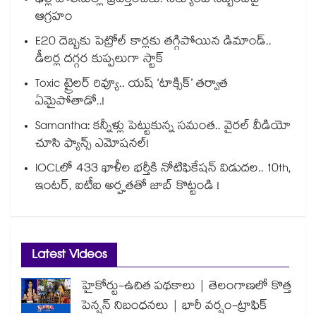
ఢిల్లీ పోలీసుల్లా ప్రవర్తించకు: సెక్యూరిటీ సిబ్బందిపై
ఆగ్రహం
E20 దెబ్బకు పెట్రోల్ కార్లకు తగ్గిపోయిన డిమాండ్..
డీలర్ల దగ్గర కుప్పలుగా స్టాక్
Toxic ట్రైలర్ రివ్యూ.. యష్ ‘టాక్సిక్’ తర్వాత
ఏమైపోతాడో..!
Samantha: కన్నీళ్లు పెట్టుకున్న సమంత.. వైరల్ వీడియో
చూసి ఫ్యాన్స్ ఎమోషనల్!
IOCLలో 433 ఖాళీల భర్తీకి నోటిఫికేషన్ విడుదల.. 10th,
ఇంటర్, ఐటీఐ అర్హతతో జాబ్ కొట్టండి !
Latest Videos
హైకోర్టు-ఉచిత పథకాలు | తెలంగాణలో కొత్త
పెన్షన్ నిబంధనలు | భారీ వర్షం-ట్రాఫిక్