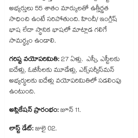
అభ్యర్తులు 55 శాతం మార్కులతో ఉత్తీర్ణత
సాధించి ఉంటే సరిపోతుంది. హిందీ/ ఇంగ్లిష్
భాష లేదా స్థానిక భాషలో మాట్లాడ గలిగే
సామర్థ్యం ఉండాలి.
గరిష్ట వయోపరిమితి:
27 ఏళ్లు. ఎస్సీ, ఎస్టీలకు
ఐదేళ్లు, ఓబీసీలకు మూడేళ్లు, ఎక్స్​సర్వీస్​మన్
అభ్యర్థులకు ఐదేళ్లు వయోపరిమితిలో సడలింపు
ఉంటుంది.
అప్లికేషన్ ప్రారంభం:
జూన్ 11.
లాస్ట్ డేట్:
జులై 02.