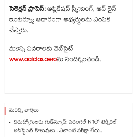
సెలెక్షన్ ప్రాసెస్:
అప్లికేషన్ స్క్రీనింగ్, ఆన్ లైన్
ఇంటర్వ్యూ ఆధారంగా అభ్యర్థులను ఎంపిక
చేస్తారు.
మరిన్ని వివరాలకు వెబ్​సైట్
www.aaiclas.aero
ను సందర్శించండి.
మరిన్ని వార్తలు
నిరుద్యోగులకు గుడ్‌న్యూస్: వరంగల్ NITలో టెక్నికల్
అసిస్టెంట్ కొలువులు.. ఎలాంటి పరీక్షా లేదు..