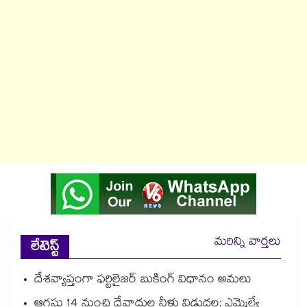
మరిన్ని వార్తలు
లేటెస్ట్
దేశవ్యాప్తంగా ఫర్టిలైజర్ బుకింగ్ విధానం అమలు
ఆగస్టు 14 నుంచి దేవాదుల నీళ్లు విడుదల: ఎమ్మెల్యే