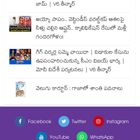
జామ్ | V6 తీన్మార్
అయ్యో పాపం.. వెస్టిండీస్ వరల్డ్‌కప్ ఆశలపై
నీళ్లు చల్లిన ఆఫ్ఘన్.. క్వాలిఫికేషన్ రేసులో మళ్లీ
గందరగోళం!
గిగ్ వర్కర్ల సమ్మె వాయిదా | విడాకుల కేసును
ఉపసంహరించుకున్న సీఎం విజయ్ భార్య |
మోదీ విదేశీ పర్యటనలు | V6 తీన్మార్
వెలుగు కార్టూన్ : గాజాలో శాంతి పవనాలు
Facebook
Twitter
Instagram
YouTube
WhatsApp