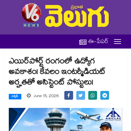
ఈ-పేపర్
ఎయిర్‌పోర్ట్ రంగంలో ఉద్యోగ
అవకాశం! కేవలం ఇంటర్మీడియట్
అర్హతతో అసిస్టెంట్ పోస్టులు!
June 15, 2026
సక్సెస్