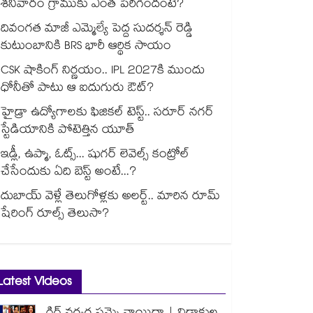
శనివారం గ్రాముకు ఎంత పెరిగిందంటే?
దివంగత మాజీ ఎమ్మెల్యే పెద్ద సుదర్శన్ రెడ్డి
కుటుంబానికి BRS భారీ ఆర్థిక సాయం
CSK షాకింగ్ నిర్ణయం.. IPL 2027కి ముందు
ధోనీతో పాటు ఆ ఐదుగురు ఔట్?
హైడ్రా ఉద్యోగాలకు ఫిజికల్ టెస్ట్.. సరూర్ నగర్
స్టేడియానికి పోటెత్తిన యూత్
ఇడ్లీ, ఉప్మా, ఓట్స్... షుగర్ లెవెల్స్ కంట్రోల్
చేసేందుకు ఏది బెస్ట్ అంటే...?
దుబాయ్ వెళ్లే తెలుగోళ్లకు అలర్ట్.. మారిన రూమ్
షేరింగ్‌ రూల్స్ తెలుసా?
Latest Videos