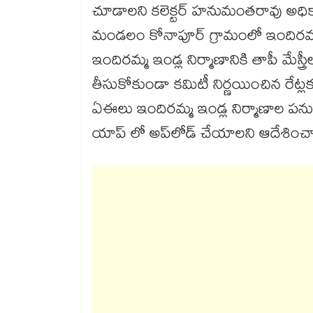
చూడాలని కలెక్టర్ హనుమంతరావు అధికార
మండలం కోనాపూర్ గ్రామంలో ఇందిరమ్మ ఇ
ఇందిరమ్మ ఇండ్ల నిర్మాణానికి తాపీ మేస్త
తీసుకోకుండా కమిటీ నిర్ణయించిన రేట్లకు
ఏఈలు ఇందిరమ్మ ఇండ్ల నిర్మాణాల పనులన
యాప్ లో అప్​లోడ్ చేయాలని ఆదేశించ