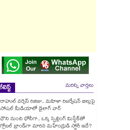
మరిన్ని వార్తలు
లేటెస్ట్
రాహుల్ వర్సెస్ రిజిజు.. మహిళా రిజర్వేషన్ బిల్లుపై
సోషల్ మీడియాలో డైలాగ్ వార్
ధౌని నుంచి ధోనీగా.. ఒక్క స్పెల్లింగ్ మిస్టేక్‌తో
గ్లోబల్ బ్రాండ్‌గా మారిన మహేంద్రుడి స్టోరీ ఇదే?