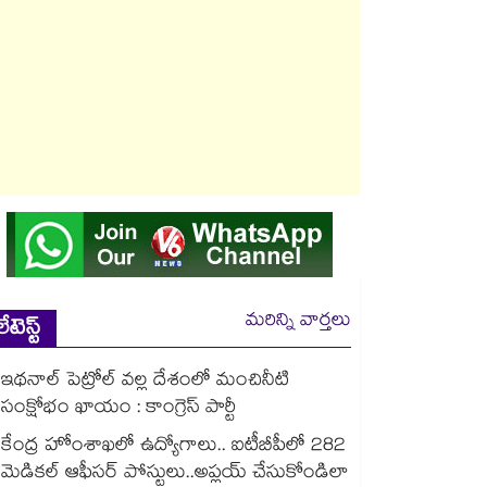
మరిన్ని వార్తలు
లేటెస్ట్
ఇథనాల్ పెట్రోల్ వల్ల దేశంలో మంచినీటి
సంక్షోభం ఖాయం : కాంగ్రెస్ పార్టీ
కేంద్ర హోంశాఖలో ఉద్యోగాలు.. ఐటీబీపీలో 282
మెడికల్ ఆఫీసర్ పోస్టులు..అప్లయ్ చేసుకోండిలా