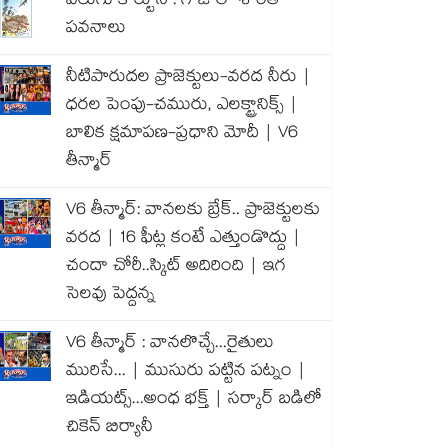
వెలుగు కార్టూన్ : గాజాలో శాంతి
పవనాలు
నీటిపారుదల ప్రాజెక్టులు-వరద నీరు |
ధరల పెంపు-చమురు, ఎలక్ట్రానిక్స్ |
బాలిక క్షమాపణ-ప్రధాని మోదీ | V6
తీన్మార్
V6 తీన్మార్: వానలకు బ్రేక్.. ప్రాజెక్టులకు
వరద | 16 ఫీట్ల కంటే ఎత్తుండొద్దు |
చందా చోరీ..స్కిట్ అదిరింది | ఇగ
సెలవు పెద్దన్న
V6 తీన్మార్ : వానలొచ్చే...రైతులు
మురిసే... | ముసురు పట్టిన పట్నం |
ఇడియట్స్...అంధ భక్త్ | సర్కార్ బడిలో
చికెన్ బిర్యానీ