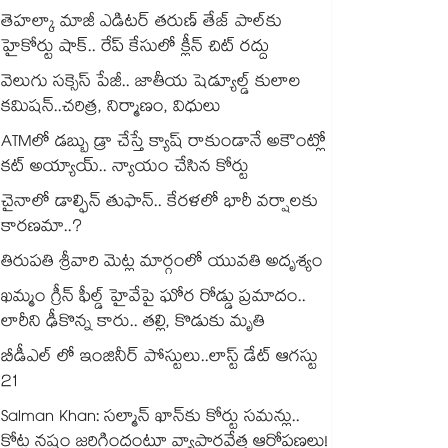
తెహల్కా మాజీ ఎడిటర్ తరుణ్ తేజ్ పాల్⁭కు
హైకోర్టు షాక్.. రేప్ కేసులో క్లీన్ చిట్ రద్దు
వెలుగు సక్సెస్ పేజీ.. జాతీయ షెడ్యూల్డ్ కులాల
కమిషన్..చరిత్ర, నిర్మాణం, విధులు
ATMలో డబ్బు డ్రా చేస్తే క్యాష్ రాకుండానే అకౌంట్లో
కట్ అయ్యాయ్.. న్యాయం చేసిన కోర్టు
చైనాలో డాల్ఫిన్ తుఫాన్.. కేరళలో భారీ వర్షాలకు
కారణమా..?
తిరుపతి శ్రీవారి మెట్ల మార్గంలో యువతి అదృశ్యం
ఖమ్మం గ్రీన్ ఫీల్డ్ హైవేపై ఘోర రోడ్డు ప్రమాదం..
లారీని ఢీకొన్న కారు.. తల్లి, కొడుకు మృతి
బీడీఎల్ లో ఇంజినీర్ పోస్టులు..లాస్ట్ డేట్ ఆగస్టు
21
Salman Khan: సల్మాన్ ఖాన్‌కు కోర్టు సమన్లు..
కోట్ల నష్టం జరిగిందంటూ వ్యాపారవేత్త ఆరోపణలు!