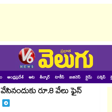
శం
ఆంధ్రప్రదేశ్
ఆట
తీన్మార్
టాకీస్
బిజినెస్
క్రైమ్
సక్సెస్
ల
్త వేసినందుకు రూ.8 వేలు ఫైన్