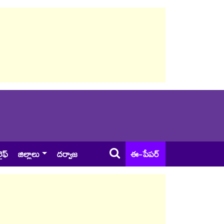
ైఫ్
జిల్లాలు
దర్వాజ
ఈ-పేపర్