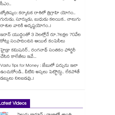
సీఎం..
జ్యోతిష్యం: కర్కాటక రాశిలో త్రిగ్రాహి యోగం..
గురుడు, సూర్యుడు, బుధుడు కలయిక.. నాలుగు
రాశుల వారికి అదృష్టయోగం..!
ఇరాన్ యుద్ధంతో 3 నెలల్లోనే రూ.7లక్షల 70వేల
కోట్లు సంపాదించిన ఆయిల్ కంపెనీలు
హైడ్రా కమిషనర్.. రంగనాథ్ సంతకం ఫోర్జరీ
చేసిన కాలేజీలు ఇవే...
Vastu Tips for Money : జేబులో పర్సును ఇలా
ఉంచుకోండి.. వీటిని అస్సలు పెట్టొద్దు.. లేకపోతే
డబ్బులు నిలబడవు..!
Latest Videos