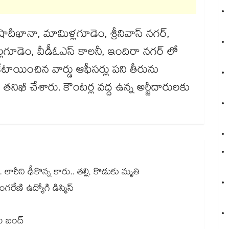
ాదీఖానా, మామిళ్లగూడెం, శ్రీనివాస్ నగర్,
ొల్లగూడెం, వీడీఓఎస్ కాలనీ, ఇందిరా నగర్ లో
ేటాయించిన వార్డు ఆఫీసర్లు పని తీరును
ిఖీ చేశారు. కౌంటర్ల వద్ద ఉన్న అర్జీదారులకు
. లారీని ఢీకొన్న కారు.. తల్లి, కొడుకు మృతి
ంగరేణి ఉద్యోగి డిస్మిస్
లు బంద్