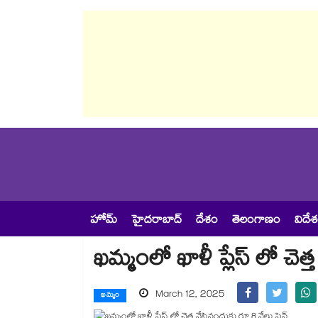
హోమ్
హైదరాబాద్
దేశం
తెలంగాణం
విదే
ఖమ్మంలో ఖాళీ ప్లేస్ లో చెత
March 12, 2025
ఖమ్మం