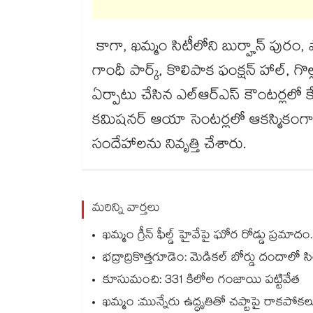
కాగా, ఖమ్మం సిటీలోని బుర్హాన్ పురం, ష
గాంధీ పార్క్, కొలిపాక ఫంక్షన్ హాల్, గ
ఏర్పాటు చేసిన ఎల్ఆర్ఎస్ కౌంటర్లలో క
కమిషనర్ ఆయా సెంటర్లలో ఆకస్మికంగా తన
సందేహాలను నివృత్తి చేశారు.
మరిన్ని వార్తలు
ఖమ్మం గ్రీన్ ఫీల్డ్ హైవేపై ఘోర రోడ్డు ప్రమాదం.
భద్రాద్రికొత్తగూడెం: మెడికల్ బోర్డు దందాలో సి
కూసుమంచి: 331 కిలోల గంజాయి పట్టివేత
ఖమ్మం :మున్నేరు ఉద్ధృతితో చప్టాపై రాకపోక