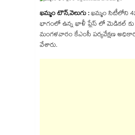
ఖమ్మం టౌన్,వెలుగు :
ఖమ్మం సిటీలోని 4
భాగంలో ఉన్న ఖాళీ ప్లేస్ లో మెడికల్ 
మంగళవారం కేఎంసీ పర్యవేక్షణ అధికారు
వేశారు.