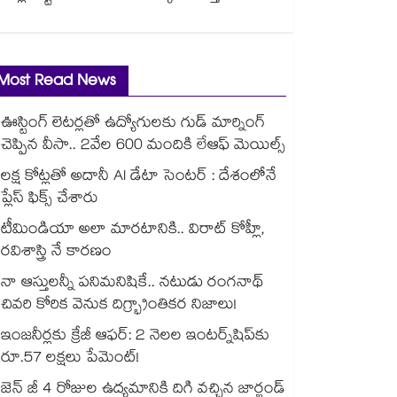
Most Read News
ఊస్టింగ్ లెటర్లతో ఉద్యోగులకు గుడ్ మార్నింగ్
చెప్పిన వీసా.. 2వేల 600 మందికి లేఆఫ్ మెయిల్స్
లక్ష కోట్లతో అదానీ AI డేటా సెంటర్ : దేశంలోనే
ప్లేస్ ఫిక్స్ చేశారు
టీమిండియా అలా మారటానికి.. విరాట్ కోహ్లీ,
రవిశాస్త్రి నే కారణం
నా ఆస్తులన్నీ పనిమనిషికే.. నటుడు రంగనాథ్
చివరి కోరిక వెనుక దిగ్భ్రాంతికర నిజాలు!
ఇంజనీర్లకు క్రేజీ ఆఫర్: 2 నెలల ఇంటర్న్‌షిప్‌కు
రూ.57 లక్షలు పేమెంట్!
జెన్ జీ 4 రోజుల ఉద్యమానికి దిగి వచ్చిన జార్ఖండ్