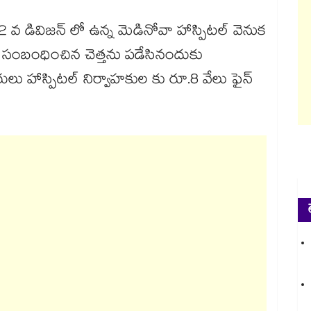
2 వ డివిజన్ లో ఉన్న మెడినోవా హాస్పిటల్ వెనుక
కు సంబంధించిన చెత్తను పడేసినందుకు
లు హాస్పిటల్ నిర్వాహకుల కు రూ.8 వేలు ఫైన్