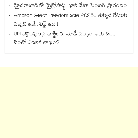
హైదరాబాద్‌‌‌‌‌‌‌‌లో మైక్రోసాఫ్ట్ భారీ డేటా సెంటర్ ప్రారంభం
Amazon Great Freedom Sale 2026.. తక్కువ రేటుకు
వచ్చేవి ఇవే.. లిస్ట్ ఇదే !
UPI చెల్లింపులపై ఛార్జీలకు మోడీ సర్కార్ ఆమోదం..
దీంతో ఎవరికి లాభం?