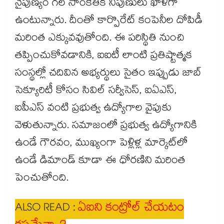
నైపుణ్యం గల సాంకేతిక నిపుణులు ఖాళీగా
ఉంటున్నారు. దీంతో కార్పొరేట్ కంపెనీల దోపిడీ
మరింత ఎక్కువవుతోంది. ఈ పరిస్థితి నుంచి
తప్పించుకోవడానికి, ఐఐటీ లాంటి ప్రతిష్టాత్మక
సంస్థల్లో చదివిన అభ్యర్థులు సైతం ఇప్పుడు జాబ్
సెక్యూరిటీ కోసం సివిల్ సర్వీసెస్, ఐఏఎస్,
ఐపీఎస్ వంటి ప్రభుత్వ ఉద్యోగాల వైపుకు
వెళుతున్నారు. సమాజంలో ప్రభుత్వ ఉద్యోగానికి
ఉండే గౌరవం, ముఖ్యంగా పెళ్లిళ్ల మార్కెట్‌లో
ఉండే డిమాండ్ కూడా ఈ ధోరణిని మరింత
పెంచుతోంది.
ALSO READ :
ఏఐని కంట్రోల్ చేయటం