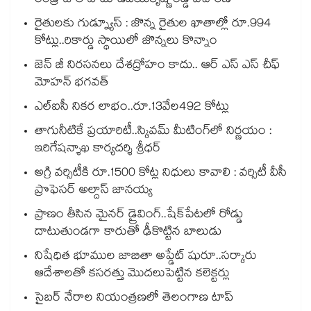
రెండ్రోజుల పాటు ఉదయ్‌‌‌‌‌‌‌‌‌‌‌‌‌‌‌‌కృష్ణారెడ్డి విచారణ
రైతులకు గుడ్న్యూస్ : జొన్న రైతుల ఖాతాల్లో రూ.994
కోట్లు..రికార్డు స్థాయిలో జొన్నలు కొన్నాం
జెన్ జీ నిరసనలు దేశద్రోహం కాదు.. ఆర్ ఎస్ ఎస్ చీఫ్
మోహన్ భగవత్
ఎల్ఐసీ నికర లాభం..రూ.13వేల492 కోట్లు
తాగునీటికే ప్రయారిటీ..స్కివమ్ మీటింగ్‌‌‌‌‌‌‌‌‌‌‌‌‌‌‌‌లో నిర్ణయం :
ఇరిగేషన్శాఖ కార్యదర్శి శ్రీధర్
అగ్రి వర్సిటీకి రూ.1500 కోట్ల నిధులు కావాలి : వర్సిటీ వీసీ
ప్రొఫెసర్ అల్దాస్ జానయ్య
ప్రాణం తీసిన మైనర్‌‌ డ్రైవింగ్‌..షేక్‌పేటలో రోడ్డు
దాటుతుండగా కారుతో ఢీకొట్టిన బాలుడు
నిషేధిత భూముల జాబితా అప్డేట్ షురూ..సర్కారు
ఆదేశాలతో కసరత్తు మొదలుపెట్టిన కలెక్టర్లు
సైబర్ నేరాల నియంత్రణలో తెలంగాణ టాప్‌‌‌‌‌‌‌‌‌‌‌‌‌‌‌‌