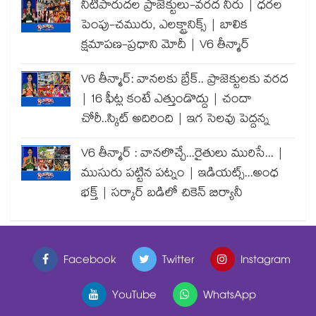
నీటిపారుదల ప్రాజెక్టులు-వరద నీరు | ధరల
పెంపు-చమురు, ఎలక్ట్రానిక్స్ | బాలిక
క్షమాపణ-ప్రధాని మోదీ | V6 తీన్మార్
V6 తీన్మార్: వానలకు బ్రేక్.. ప్రాజెక్టులకు వరద
| 16 ఫీట్ల కంటే ఎత్తుండొద్దు | చందా
చోరీ..స్కిట్ అదిరింది | ఇగ సెలవు పెద్దన్న
V6 తీన్మార్ : వానలొచ్చే...రైతులు మురిసే... |
ముసురు పట్టిన పట్నం | ఇడియట్స్...అంధ
భక్త్ | సర్కార్ బడిలో చికెన్ బిర్యానీ
Facebook
Twitter
Instagram
YouTube
WhatsApp