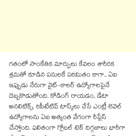
గతంలో సాంకేతిక మార్పులు కేవలం శారీరక
శ్రమతో కూడిన పనులకే పరిమితం కాగా.. ఏఐ
ఇప్పుడు నేరుగా వైట్-కాలర్ ఉద్యోగాలపైనే
దెబ్బకొడుతోంది. కోడింగ్ రాయడం, డేటా
అనలిటిక్స్, రిపీటేటివ్ టాస్క్‌లు చేసే ఎంట్రీ లెవెల్
ఉద్యోగాలను ఏఐ అత్యంత వేగంగా రీప్లేస్
చేస్తోంది. ఫలితంగా గ్లోబల్ టెక్ దిగ్గజాలు భారీగా