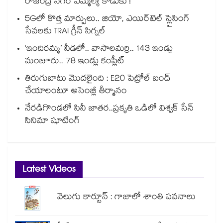
రాజేంద్ర నగర్ ఎమ్మెల్యే కొడుకు !
5Gలో కొత్త మార్పులు.. జియో, ఎయిర్‌టెల్ స్లైసింగ్
సేవలకు TRAI గ్రీన్ సిగ్నల్
‘ఇందిరమ్మ’ నీడలో.. వాసాలమర్రి.. 143 ఇండ్లు
మంజూరు.. 78 ఇండ్లు కంప్లీట్
తిరుగుబాటు మొదలైంది : E20 పెట్రోల్ బంద్
చేయాలంటూ అసెంబ్లీ తీర్మానం
నేరడిగొండలో సినీ జాతర..ప్రకృతి ఒడిలో విశ్వక్ సేన్
సినిమా షూటింగ్
Latest Videos
వెలుగు కార్టూన్ : గాజాలో శాంతి పవనాలు