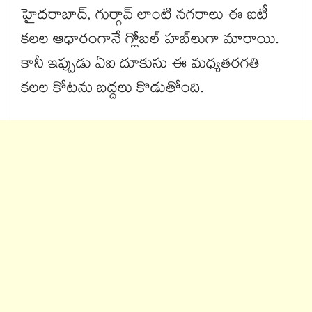
హైదరాబాద్, గుర్గావ్ లాంటి నగరాలు ఈ ఐటీ
కలల ఆధారంగానే గ్లోబల్ హబ్‌లుగా మారాయి.
కానీ ఇప్పుడు ఏఐ దూకుసు ఈ మధ్యతరగతి
కలల కోటను బద్దలు కొడుతోంది.