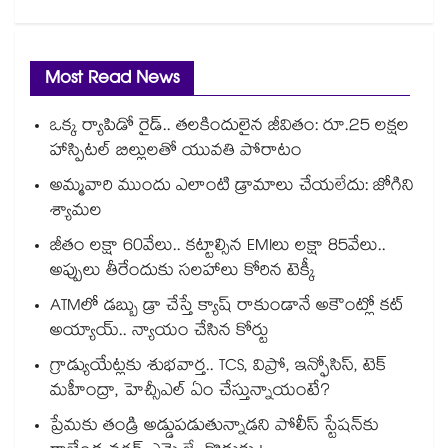
Most Read News
ఒక్క ర్యాపిడో రైడ్.. తలకిందులైన జీవితం: రూ.25 లక్షల
హాస్పిటల్ బిల్లులతో యువతి పోరాటం
అమ్మవారి ముందు ఎలాంటి డ్రామాలు చేయలేదు: జోగిని
శ్యామల
జీతం లక్షా 60వేలు.. కట్టాల్సిన EMIలు లక్షా 85వేలు..
అప్పులు తీరేందుకు సలహాలు కోరిన టెక్కీ
ATMలో డబ్బు డ్రా చేస్తే క్యాష్ రాకుండానే అకౌంట్లో కట్
అయ్యాయ్.. న్యాయం చేసిన కోర్టు
గ్రాడ్యుయేట్లకు శుభవార్త.. TCS, విప్రో, ఇన్ఫోసిస్, టెక్
మహీంద్రా, హెచ్సీఎల్ ఏం చేస్తున్నాయంటే?
ప్రేమకు తండ్రి అడ్డుపడుతున్నాడని పోలీస్ స్టేషన్⁪కు