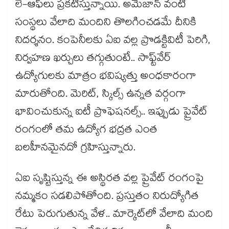
లే-ఆఫ్‌లు ప్రకటిస్తున్నాయి. అమెజాన్ వంటి
సంస్థలు వేలాది మందిని తొలగించడమే దీనికి
నిదర్శనం. కంపెనీలకు ఏఐ వల్ల ప్రొడక్టివిటీ పెరిగి,
నిర్వహణ ఖర్చులు తగ్గుతుంటే.. సాఫ్ట్‌వేర్
ఉద్యోగులకు మాత్రం భవిష్యత్తు అంధకారంగా
మారుతోంది. మెరిట్, స్కిల్స్ ఉన్నత వర్గంగా
భావించుకున్న ఐటీ ప్రొఫెషనల్స్.. ఇప్పుడు ప్రైవేట్
రంగంలో తమ ఉద్యోగ భద్రత ఎంత
బలహీనమైనదో గ్రహిస్తున్నారు.
ఏఐ సృష్టిస్తున్న ఈ అస్థిరత వల్ల ప్రైవేట్ రంగంపై
నమ్మకం సడలిపోతోంది. ప్రస్తుతం నిరుద్యోగిత
రేటు పెరుగుతున్న వేళ.. మార్కెట్‌లో వేలాది మంది