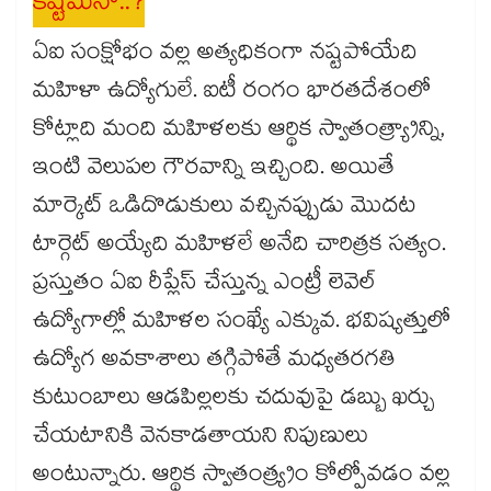
కష్టమేనా..?
ఏఐ సంక్షోభం వల్ల అత్యధికంగా నష్టపోయేది
మహిళా ఉద్యోగులే. ఐటీ రంగం భారతదేశంలో
కోట్లాది మంది మహిళలకు ఆర్థిక స్వాతంత్య్రాన్ని,
ఇంటి వెలుపల గౌరవాన్ని ఇచ్చింది. అయితే
మార్కెట్ ఒడిదొడుకులు వచ్చినప్పుడు మొదట
టార్గెట్ అయ్యేది మహిళలే అనేది చారిత్రక సత్యం.
ప్రస్తుతం ఏఐ రీప్లేస్ చేస్తున్న ఎంట్రీ లెవెల్
ఉద్యోగాల్లో మహిళల సంఖ్యే ఎక్కువ. భవిష్యత్తులో
ఉద్యోగ అవకాశాలు తగ్గిపోతే మధ్యతరగతి
కుటుంబాలు ఆడపిల్లలకు చదువుపై డబ్బు ఖర్చు
చేయటానికి వెనకాడతాయని నిపుణులు
అంటున్నారు. ఆర్థిక స్వాతంత్య్రం కోల్పోవడం వల్ల