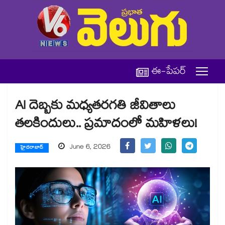
ఈ-పేపర్
AI దెబ్బకు మధ్యతరగతి జీవితాలు
తలకిందులు.. ప్రమాదంలో మహిళలు!
June 6, 2026
హైదరాబాద్