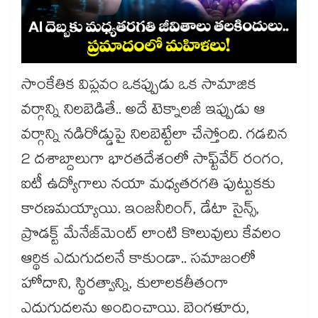
సాంకేతిక విప్లవం ఒకప్పుడు ఒక సామాజిక
వర్గాన్ని నిలబెడితే.. అదే టెక్నాలజీ ఇప్పుడు ఆ
వర్గాన్ని నడిరోడ్డుపై నిలబెట్టేలా చేస్తోంది. గడచిన
2 దశాబ్దాలుగా భారతదేశంలో సాఫ్ట్‌వేర్ రంగం,
ఐటీ ఉద్యోగాలు నయా మధ్యతరగతి పుట్టుకకు
కారణమయ్యాయి. ఇంజనీరింగ్, డేటా సైన్స్,
ప్రొడక్ట్ మేనేజ్‌మెంట్ లాంటి కొలువులు కేవలం
ఆర్థిక ఎదుగుదలనే కాకుండా.. సమాజంలో
హోదాని, స్థిరత్వాన్ని, కులాలకతీతంగా
ఎదుగుదలను అందించాయి. బెంగళూరు,