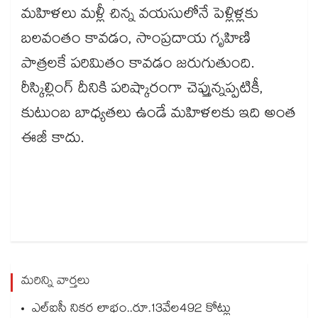
మహిళలు మళ్లీ చిన్న వయసులోనే పెళ్లిళ్లకు
బలవంతం కావడం, సాంప్రదాయ గృహిణి
పాత్రలకే పరిమితం కావడం జరుగుతుంది.
రీస్కిల్లింగ్ దీనికి పరిష్కారంగా చెప్తున్నప్పటికీ,
కుటుంబ బాధ్యతలు ఉండే మహిళలకు ఇది అంత
ఈజీ కాదు.
మరిన్ని వార్తలు
ఎల్ఐసీ నికర లాభం..రూ.13వేల492 కోట్లు