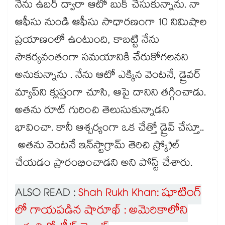
నేను ఉబర్ ద్వారా ఆటో బుక్ చేసుకున్నాను. నా
ఆఫీసు నుండి ఆఫీసు సాధారణంగా 10 నిమిషాల
ప్రయాణంలో ఉంటుంది, కాబట్టి నేను
సౌకర్యవంతంగా సమయానికి చేరుకోగలనని
అనుకున్నాను . నేను ఆటో ఎక్కిన వెంటనే, డ్రైవర్
మ్యాప్‌ని క్లుప్తంగా చూసి, ఆపై దానిని తగ్గించాడు.
అతను రూట్ గురించి తెలుసుకున్నాడని
భావించా. కానీ ఆశ్చర్యంగా ఒక చేత్తో డ్రైవ్ చేస్తూ..
అతను వెంటనే ఇన్‌స్టాగ్రామ్ తెరిచి స్క్రోల్
చేయడం ప్రారంభించాడని అని పోస్ట్ చేశారు.
ALSO READ :
Shah Rukh Khan: షూటింగ్
లో గాయపడిన షారూఖ్ : అమెరికాలోని