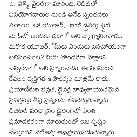
ఈ పోస్ట్ వైరల్‌గా మారింది, రెడిట్‌లో
వినియోగదారుల నుండి అనేక స్పందనలు
వచ్చాయి. ఒక యూజర్, "ఆటో డ్రైవర్లు ఫ్లైట్
మోడ్‌లో ఉండకూడదా?" అని వ్యాఖ్యానించాడు.
మరొక యూజర్, "మీకు ఎందుకు నిస్సహాయంగా
అనిపించింది? మీరు తొందరగా వెళ్లాలని
చెప్పలేదా?" అని ప్రశ్నించాడు. ఈ సంఘటన
కేవలం వ్యక్తిగత అసౌకర్యం మాత్రమే కాదు,
ప్రయాణీకుల భద్రత, డ్రైవర్ల బాధ్యతాయుతమైన
ప్రవర్తనపై తీవ్ర ప్రశ్నలను లేవనెత్తుతున్నారు.
డిజిటల్ పరధ్యానం డ్రైవింగ్‌లో ఎంత
ప్రమాదకరంగా మారుతుందో ఇది స్పష్టం
చేస్తుందని నెటిజన్లు అభిప్రాయపడుతున్నారు.