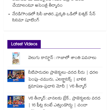
చేయాలంటూ అసెంబ్లీ తీర్మానం
నేరడిగొండలో సినీ జాతర..ప్రకృతి ఒడిలో విశ్వక్ సేన్
సినిమా షూటింగ్
Latest Videos
వెలుగు కార్టూన్ : గాజాలో శాంతి పవనాలు
నీటిపారుదల ప్రాజెక్టులు-వరద నీరు | ధరల
పెంపు-చమురు, ఎలక్ట్రానిక్స్ | బాలిక
క్షమాపణ-ప్రధాని మోదీ | V6 తీన్మార్
V6 తీన్మార్: వానలకు బ్రేక్.. ప్రాజెక్టులకు వరద
| 16 ఫీట్ల కంటే ఎత్తుండొద్దు | చందా