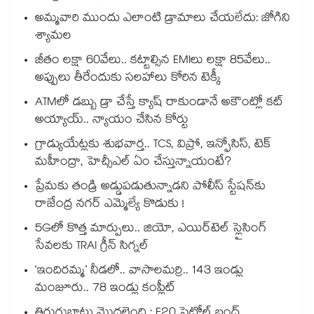
అమ్మవారి ముందు ఎలాంటి డ్రామాలు చేయలేదు: జోగిని
శ్యామల
జీతం లక్షా 60వేలు.. కట్టాల్సిన EMIలు లక్షా 85వేలు..
అప్పులు తీరేందుకు సలహాలు కోరిన టెక్కీ
ATMలో డబ్బు డ్రా చేస్తే క్యాష్ రాకుండానే అకౌంట్లో కట్
అయ్యాయ్.. న్యాయం చేసిన కోర్టు
గ్రాడ్యుయేట్లకు శుభవార్త.. TCS, విప్రో, ఇన్ఫోసిస్, టెక్
మహీంద్రా, హెచ్సీఎల్ ఏం చేస్తున్నాయంటే?
ప్రేమకు తండ్రి అడ్డుపడుతున్నాడని పోలీస్ స్టేషన్⁪కు
రాజేంద్ర నగర్ ఎమ్మెల్యే కొడుకు !
5Gలో కొత్త మార్పులు.. జియో, ఎయిర్‌టెల్ స్లైసింగ్
సేవలకు TRAI గ్రీన్ సిగ్నల్
‘ఇందిరమ్మ’ నీడలో.. వాసాలమర్రి.. 143 ఇండ్లు
మంజూరు.. 78 ఇండ్లు కంప్లీట్
తిరుగుబాటు మొదలైంది : E20 పెట్రోల్ బంద్