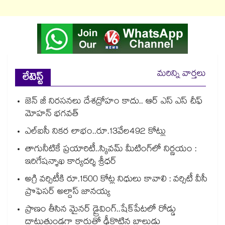
మరిన్ని వార్తలు
లేటెస్ట్
జెన్ జీ నిరసనలు దేశద్రోహం కాదు.. ఆర్ ఎస్ ఎస్ చీఫ్
మోహన్ భగవత్
ఎల్ఐసీ నికర లాభం..రూ.13వేల492 కోట్లు
తాగునీటికే ప్రయారిటీ..స్కివమ్ మీటింగ్‌‌‌‌‌‌‌‌‌‌‌‌‌‌‌‌లో నిర్ణయం :
ఇరిగేషన్శాఖ కార్యదర్శి శ్రీధర్
అగ్రి వర్సిటీకి రూ.1500 కోట్ల నిధులు కావాలి : వర్సిటీ వీసీ
ప్రొఫెసర్ అల్దాస్ జానయ్య
ప్రాణం తీసిన మైనర్‌‌ డ్రైవింగ్‌..షేక్‌పేటలో రోడ్డు
దాటుతుండగా కారుతో ఢీకొట్టిన బాలుడు