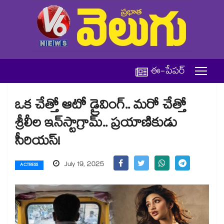
ఈ-పేపర్
ఒక చేత్తో ఆటో డ్రైవింగ్.. మరో చేత్తో
శ్రీలీల ఇన్‌స్టాగ్రామ్.. ప్రయాణికుడు
సీరియస్!
July 19, 2025
ACTRESS