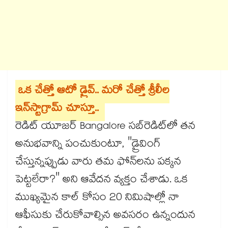
ఒక చేత్తో ఆటో డ్రైవ్.. మరో చేత్తో శ్రీలీల
ఇన్‌స్టాగ్రామ్ చూస్తూ..
రెడిట్ యూజర్ Bangalore సబ్‌రెడిట్‌లో తన
అనుభవాన్ని పంచుకుంటూ, "డ్రైవింగ్
చేస్తున్నప్పుడు వారు తమ ఫోన్‌లను పక్కన
పెట్టలేరా?" అని ఆవేదన వ్యక్తం చేశాడు. ఒక
ముఖ్యమైన కాల్ కోసం 20 నిమిషాల్లో నా
ఆఫీసుకు చేరుకోవాల్సిన అవసరం ఉన్నందున