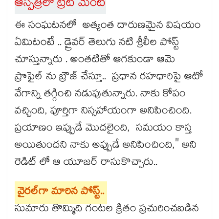
ఆస్పత్రిలో ట్రీట్ మెంట్
ఈ సంఘటనలో అత్యంత దారుణమైన విషయం
ఏమిటంటే .. డ్రైవర్ తెలుగు నటి శ్రీలీల పోస్ట్
చూస్తున్నారు . అంతటితో ఆగకుండా ఆమె
ప్రొఫైల్ ను బ్రౌజ్ చేస్తూ.. ప్రధాన రహధారిపై ఆటో
వేగాన్ని తగ్గించి నడుపుతున్నారు. నాకు కోపం
వచ్చింది, పూర్తిగా నిస్సహాయంగా అనిపించింది.
ప్రయాణం ఇప్పుడే మొదలైంది, సమయం కాస్త
అయితుందని నాకు అప్పుడే అనిపించింది," అని
రెడిట్ లో ఆ యూజర్ రాసుకొచ్చారు..
వైరల్‌గా మారిన పోస్ట్..
సుమారు తొమ్మిది గంటల క్రితం ప్రచురించబడిన