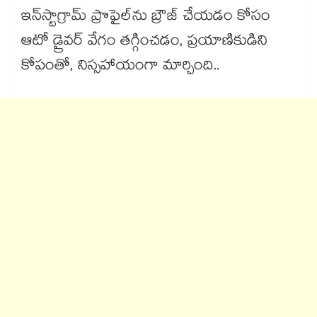
ఇన్‌స్టాగ్రామ్ ప్రొఫైల్‌ను బ్రౌజ్ చేయడం కోసం
ఆటో డ్రైవర్ వేగం తగ్గించడం, ప్రయాణికుడిని
కోపంతో, నిస్సహాయంగా మార్చింది..