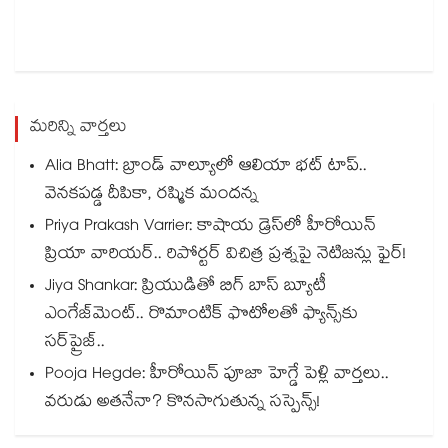
మరిన్ని వార్తలు
Alia Bhatt: బ్రాండ్ వాల్యూలో ఆలియా భట్ టాప్..
వెనకపడ్డ దీపికా, రష్మిక మందన్న
Priya Prakash Varrier: కాషాయ డ్రెస్⁭లో హీరోయిన్
ప్రియా వారియర్.. రిపోర్టర్ విచిత్ర ప్రశ్నపై నెటిజన్లు ఫైర్!
Jiya Shankar: ప్రియుడితో బిగ్ బాస్ బ్యూటీ
ఎంగేజ్‌మెంట్.. రొమాంటిక్ ఫొటోలతో ఫ్యాన్స్⁬కు
సర్‌ప్రైజ్..
Pooja Hegde: హీరోయిన్ పూజా హెగ్డే పెళ్లి వార్తలు..
వరుడు అతనేనా? కొనసాగుతున్న సస్పెన్స్!