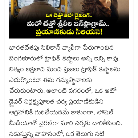
భారతదేశపు సిలికాన్ వ్యాలీగా పేరుగాంచిన
బెంగళూరులో ట్రాఫిక్ కష్టాలు అన్ని ఇన్ని కావు.
నిత్యం లక్షలాది మంది ప్రజలు ట్రాఫిక్ కష్టాలను
ఎదుర్కొంటూ తమ గమ్యస్థానాలకు
చేరుకుంటారు. అలాంటి నగరంలో, ఒక ఆటో
డ్రైవర్ నిర్లక్ష్యపూరిత చర్య ప్రయాణికుడిని
ఆగ్రహానికి గురిచేయడమే కాకుండా, సోషల్
మీడియాలో వైరల్‌గా మారి చర్చకు దారితీసింది.
నడుస్తున్న వాహనంలో, ఒక తెలుగు నటి