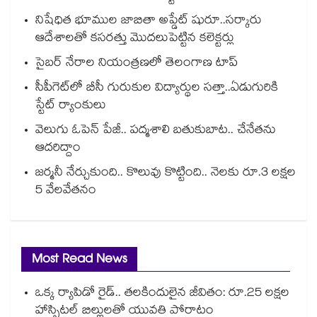
నిషేధిత భూముల జాబితా అప్డేట్ షురూ..సర్కారు
ఆదేశాలతో కసరత్తు మొదలుపెట్టిన కలెక్టర్లు
సైబర్ నేరాల నియంత్రణలో తెలంగాణ టాప్‌‌‌‌‌‌‌‌‌‌‌‌‌‌‌‌
సీపీగెట్‌‌‌‌‌‌‌‌‌‌‌‌‌‌‌‌లో బీసీ గురుకుల విద్యార్థుల సత్తా..ఏడుగురికి
స్టేట్‌‌‌‌‌‌‌‌‌‌‌‌‌‌‌‌ ర్యాంకులు
వెలుగు ఓపెన్ పేజీ.. పద్మశాలి బతుకుబాట.. చేనేతను
ఆదరిద్దాం
జర్మనీ నేర్చుకుంది.. కొలువు కొట్టింది.. నెలకు రూ.3 లక్షల
5 వేలవేతనం
Most Read News
ఒక్క ర్యాపిడో రైడ్.. తలకిందులైన జీవితం: రూ.25 లక్షల
హాస్పిటల్ బిల్లులతో యువతి పోరాటం