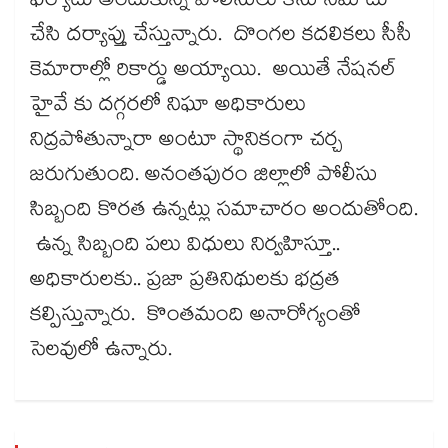
ఫిర్యాదు అందుకున్న పోలీసులు కేసు నమోదు
చేసి దర్యాప్తు చేస్తున్నారు. దొంగల కదలికలు సీసీ
కెమారాల్లో రికార్డు అయ్యాయి. అయితే నేషనల్
హైవే కు దగ్గరలో నిఘా అధికారులు
నిద్రపోతున్నారా అంటూ స్థానికంగా చర్చ
జరుగుతుంది. అనంతపురం జిల్లాలో పోలీసు
సిబ్బంది కొరత ఉన్నట్లు సమాచారం అందుతోంది.
ఉన్న సిబ్బంది పలు విధులు నిర్వహిస్తూ..
అధికారులకు.. ప్రజా ప్రతినిథులకు భద్రత
కల్పిస్తున్నారు. కొంతమంది అనారోగ్యంతో
సెలవులో ఉన్నారు.