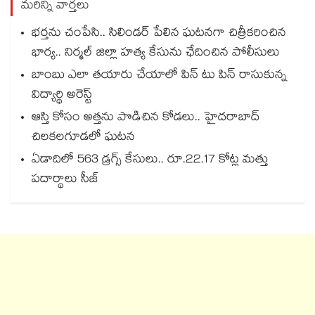
మరిన్ని వార్తలు
భర్తను చంపేసి.. సిలిండర్ పేలిన ఘటనగా చిత్రీకరించిన
భార్య.. నిర్మల్ జిల్లా హత్య కేసును ఛేదించిన పోలీసులు
బాంబు ఎలా తయారు చేయాలో పిన్ టు పిన్ రాసుకున్న
విద్యార్థి అరెస్ట్
ఆస్తి కోసం అత్తను పొడిచిన కోడలు.. హైదరాబాద్
చిలకలగూడలో ఘటన
ఏడాదిలో 563 డ్రగ్స్ కేసులు.. రూ.22.17 కోట్ల మత్తు
పదార్థాలు సీజ్