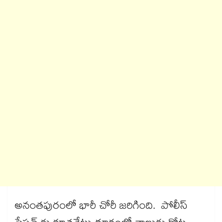
అనంతపురంలో భారీ చోరీ జరిగింది. పోలీస్