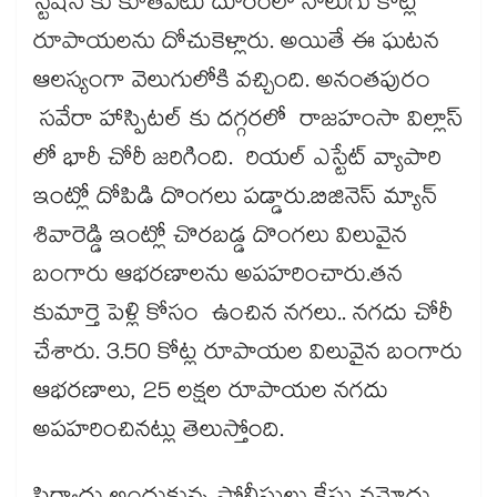
స్టేషన్ కు కూతవేటు దూరంలో నాలుగు కోట్ల
రూపాయలను దోచుకెళ్లారు. అయితే ఈ ఘటన
ఆలస్యంగా వెలుగులోకి వచ్చింది. అనంతపురం
సవేరా హాస్పిటల్ కు దగ్గరలో రాజహంసా విల్లాస్
లో భారీ చోరీ జరిగింది. రియల్ ఎస్టేట్ వ్యాపారి
ఇంట్లో దోపిడి దొంగలు పడ్డారు.బిజినెస్ మ్యాన్
శివారెడ్డి ఇంట్లో చొరబడ్డ దొంగలు విలువైన
బంగారు ఆభరణాలను అపహరించారు.తన
కుమార్తె పెళ్లి కోసం ఉంచిన నగలు.. నగదు చోరీ
చేశారు. 3.50 కోట్ల రూపాయల విలువైన బంగారు
ఆభరణాలు, 25 లక్షల రూపాయల నగదు
అపహరించినట్లు తెలుస్తోంది.