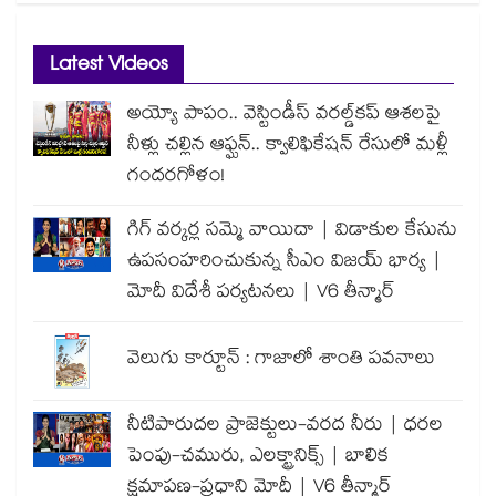
Latest Videos
అయ్యో పాపం.. వెస్టిండీస్ వరల్డ్‌కప్ ఆశలపై
నీళ్లు చల్లిన ఆఫ్ఘన్.. క్వాలిఫికేషన్ రేసులో మళ్లీ
గందరగోళం!
గిగ్ వర్కర్ల సమ్మె వాయిదా | విడాకుల కేసును
ఉపసంహరించుకున్న సీఎం విజయ్ భార్య |
మోదీ విదేశీ పర్యటనలు | V6 తీన్మార్
వెలుగు కార్టూన్ : గాజాలో శాంతి పవనాలు
నీటిపారుదల ప్రాజెక్టులు-వరద నీరు | ధరల
పెంపు-చమురు, ఎలక్ట్రానిక్స్ | బాలిక
క్షమాపణ-ప్రధాని మోదీ | V6 తీన్మార్