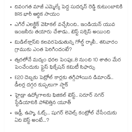
దివంగత మాజీ ఎమ్మెల్యే పెద్ద సుదర్శన్ రెడ్డి కుటుంబానికి
BRS భారీ ఆర్థిక సాయం
ఎగిరే ఎలక్ట్రిక్ వెహికల్ వచ్చేసింది.. ఇండియన్ యువ
ఇంజనీరు తయారు చేశాడు.. టెస్ట్ సక్సెస్ అయింది
మిడిల్‌క్లాస్‌ని కలవరపెడుతున్న గోల్డ్ ర్యాలీ.. శనివారం
గ్రాముకు ఎంత పెరిగిందంటే?
త్వరలోనే మద్యం ధ‌‌ర‌‌ల పెంపు!..8 నుంచి 10 శాతం మేర
పెంచేందుకు ప్రైస్ ఫిక్సేష‌‌న్ క‌‌మిటీ సిఫార్సు
E20 దెబ్బకు పెట్రోల్ కార్లకు తగ్గిపోయిన డిమాండ్..
డీలర్ల దగ్గర కుప్పలుగా స్టాక్
హైడ్రా ఉద్యోగాలకు ఫిజికల్ టెస్ట్.. సరూర్ నగర్
స్టేడియానికి పోటెత్తిన యూత్
ఇడ్లీ, ఉప్మా, ఓట్స్... షుగర్ లెవెల్స్ కంట్రోల్ చేసేందుకు
ఏది బెస్ట్ అంటే...?