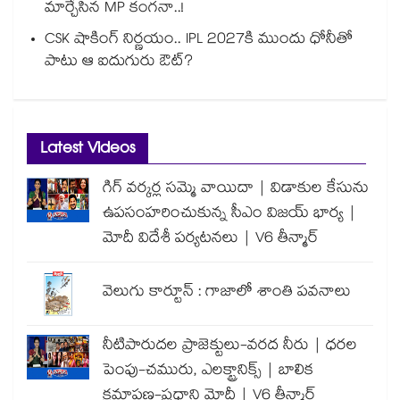
మార్చేసిన MP కంగనా..!
CSK షాకింగ్ నిర్ణయం.. IPL 2027కి ముందు ధోనీతో
పాటు ఆ ఐదుగురు ఔట్?
Latest Videos
గిగ్ వర్కర్ల సమ్మె వాయిదా | విడాకుల కేసును
ఉపసంహరించుకున్న సీఎం విజయ్ భార్య |
మోదీ విదేశీ పర్యటనలు | V6 తీన్మార్
వెలుగు కార్టూన్ : గాజాలో శాంతి పవనాలు
నీటిపారుదల ప్రాజెక్టులు-వరద నీరు | ధరల
పెంపు-చమురు, ఎలక్ట్రానిక్స్ | బాలిక
క్షమాపణ-ప్రధాని మోదీ | V6 తీన్మార్