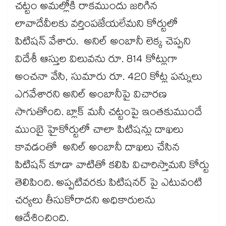
చట్టం అమల్లోకి రాకముందు జరిగిన
లావాదేవీలకు వర్తింపజేయలేమని కోర్టులో
పిటిషన్ వేశారు. అనిల్ అంబానీ లెక్క చెప్పని
విదేశీ ఆస్తుల విలువను రూ. 814 కోట్లుగా
అంచనా వేసి, సుమారు రూ. 420 కోట్ల పన్నులు
ఎగవేశారని అనిల్ అంబానీపై విచారణ
సాగుతోంది. బ్లాక్ మనీ చట్టంపై ఇంతకుముందే
ముంబై హైకోర్టులో చాలా పిటిషన్లు దాఖలు
కావడంతో అనిల్ అంబానీ దాఖలు చేసిన
పిటిషన్ కూడా వాటితో కలిపి విచారిస్తామని కోర్టు
తెలిపింది. అప్పటివరకు పిటిషనర్ పై ఎటువంటి
చర్యలు తీసుకోరాదని అధికారులను
ఆదేశించింది.