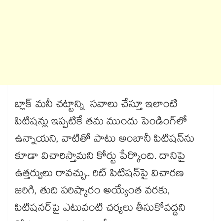
బ్లాక్ మనీ చట్టాన్ని సవాలు చేస్తూ ఇలాంటి
పిటిషన్లు ఇప్పటికే తమ ముందు పెండింగ్‌లో
ఉన్నాయని, వాటితో పాటు అంబానీ పిటిషన్‌ను
కూడా విచారిస్తామని కోర్టు పేర్కొంది. దానిపై
ఉత్తర్వులు రావచ్చు.. రిట్ పిటిషన్‌పై విచారణ
జరిగి, తుది పరిష్కారం అయ్యేంత వరకు,
పిటిషనర్‌పై ఎటువంటి చర్యలు తీసుకోవద్దని