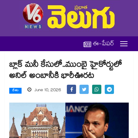
ఈ-పేపర్
బ్లాక్ మనీ కేసులో..ముంబై హైకోర్టులో
అనిల్ అంబానీకి భారీఊరట
June 10, 2026
దేశం