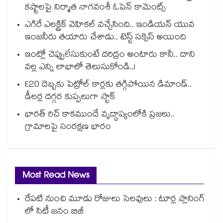
కష్టాలపై నిర్మాత నాగవంశీ ఓపెన్ కామెంట్స్
ఎగిరే ఎలక్ట్రిక్ వెహికల్ వచ్చేసింది.. ఇండియన్ యువ
ఇంజనీరు తయారు చేశాడు.. టెస్ట్ సక్సెస్ అయింది
ఇంట్లో చెప్పులేసుకుంటే దరిద్రం అంటారు కానీ.. దాని
వల్ల ఎన్ని లాభాలో తెలుసుకోండి..!
E20 దెబ్బకు పెట్రోల్ కార్లకు తగ్గిపోయిన డిమాండ్..
డీలర్ల దగ్గర కుప్పలుగా స్టాక్
భారత్ రిచ్ కాకముందే వృద్ధాప్యంలోకి ప్రజలు..
గ్రామాలపై సంరక్షణ భారం
Most Read News
రేపటి నుంచి మూడు రోజులు సెలవులు : టూర్ల ప్లానింగ్
లో సిటీ జనం బిజీ