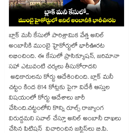
బ్లాక్ మనీ కేసులో పారిశ్రామిక వేత్త అనిల్
అంబానీకి ముంబై హైకోర్టులో భారీఊరట
లభించింది. ఈ కేసులో ప్రాసిక్యూషన్, జరిమానా
సహా ఎటువంటి చర్యలు తీసుకోరాదని
అధికారులను కోర్టు ఆదేశించింది. బ్లాక్ మనీ
చట్టం కింద 814 కోట్లకు పైగా విదేశీ ఆస్తుల
విషయంలో కోర్టు ఆదేశాలు జారీ
చేసింది.చట్టంలోని కొన్ని రూల్స్ రాజ్యాంగ
విరుద్దమని సవాల్ చేస్తూ అనిల్ అంబానీ దాఖలు
చేసిన పిటిషన్ విచారించిన జస్టిస్‌లు బి.పి.