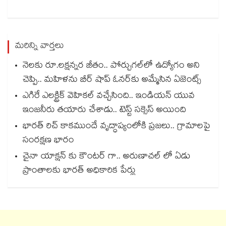
మరిన్ని వార్తలు
నెలకు రూ.లక్షన్నర జీతం.. పోర్చుగల్⁭లో ఉద్యోగం అని
చెప్పి.. మహిళను బీర్ షాప్ ఓనర్⁭కు అమ్మేసిన ఏజెంట్స్
ఎగిరే ఎలక్ట్రిక్ వెహికల్ వచ్చేసింది.. ఇండియన్ యువ
ఇంజనీరు తయారు చేశాడు.. టెస్ట్ సక్సెస్ అయింది
భారత్ రిచ్ కాకముందే వృద్ధాప్యంలోకి ప్రజలు.. గ్రామాలపై
సంరక్షణ భారం
చైనా యాక్షన్ కు కౌంటర్ గా.. అరుణాచల్ లో ఏడు
ప్రాంతాలకు భారత్ అధికారిక పేర్లు