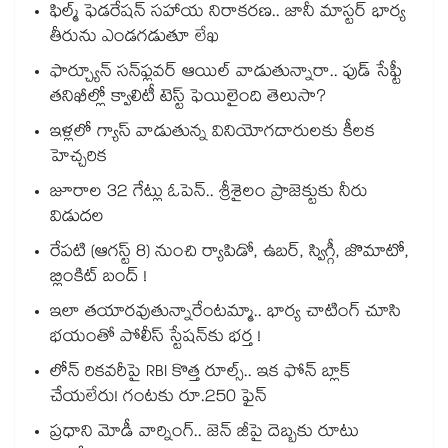
ఫిల్మ్ ఫెడరేషన్ సహాయ నిరాకరణ.. జానీ మాస్టర్ భార్య
తీరును ఎండగడుతూ లేఖ
ఫార్చ్యూన్ సన్‌ఫ్లవర్ ఆయిల్ వాడుతున్నారా.. ఫుడ్ సేఫ్టీ
తనిఖీల్లో క్వాలిటీ టెస్ట్ ఫెయిలైంది తెలుసా?
ఇళ్లలో గ్యాస్ వాడుతున్న వినియోగదారులకు కీలక
హెచ్చరిక
జూరాల 32 గేట్లు ఓపెన్.. శ్రీశైలం ప్రాజెక్టుకు నీరు
విడుదల
రేపటి (ఆగస్ట్ 8) నుంచి ర్యాపిడో, ఉబర్, స్విగ్గీ, జొమాటో,
బ్లింకిట్ బంద్ !
ఇలా తయారవుతున్నారేంటమ్మా.. భార్య చాటింగ్ చూసి
భయంతో పోలీస్ స్టేషన్⁫కు భర్త !
లోన్ రికవరీపై RBI కొత్త రూల్స్.. ఇక ఫోన్ బ్లాక్
చేయలేరు! గంటకు రూ.250 ఫైన్
ప్రధాని మోడీ వార్నింగ్.. జెన్ జీపై దెబ్బకు రూటు