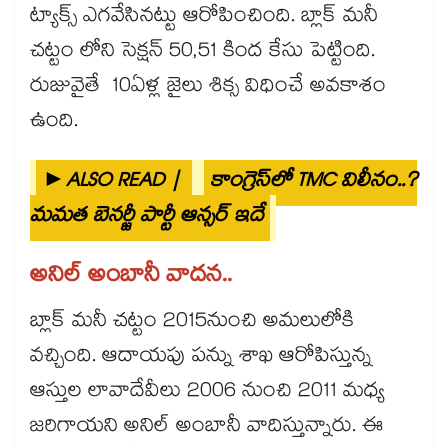
ట్యాక్స్ ఎగవేసినట్టు ఆరోపించింది. బ్లాక్ మనీ
చట్టం లోని సెక్షన్ 50,51 కింద కేసు పెట్టింది.
రుజువైతే 10ఏళ్ల జైలు శిక్స విధించే అవకాశం
ఉంది.
►ALSO READ |
కాంగ్రెస్‎లో TMC విలీనం..?
మమత బెనర్జీ పార్టీ ఆన్సర్ ఇదే
అనిల్ అంబానీ వాదన..
బ్లాక్ మనీ చట్టం 2015నుంచి అమలులోకి
వచ్చింది. ఆదాయపు పన్ను శాఖ ఆరోపిస్తున్న
ఆస్తుల లావాదేవీలు 2006 నుంచి 2011 మధ్య
జరిగాయని అనిల్ అంబానీ వాదిస్తున్నారు. ఈ