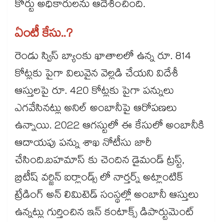
కోర్టు అధికారులను ఆదేశించింది.
ఏంటీ కేసు..?
రెండు స్విస్ బ్యాంకు ఖాతాలలో ఉన్న రూ. 814
కోట్లకు పైగా విలువైన వెల్లడి చేయని విదేశీ
ఆస్తులపై రూ. 420 కోట్లకు పైగా పన్నులు
ఎగవేసినట్లు అనిల్ అంబానీపై ఆరోపణలు
ఉన్నాయి. 2022 ఆగస్టులో ఈ కేసులో అంబానీకి
ఆదాయపు పన్ను శాఖ నోటీసు జారీ
చేసింది.బహమాస్ కు చెందిన డైమండ్ ట్రస్ట్,
బ్రిటీష్ వర్జిన్ ఐర్లాండ్స్ లో నార్తర్న్ అట్లాంటిక్
ట్రేడింగ్ అన్ లిమిటెడ్ సంస్థల్లో అంబానీ ఆస్తులు
ఉన్నట్లు గుర్తించిన ఇన్ కంటాక్స్ డిపార్టుమెంట్