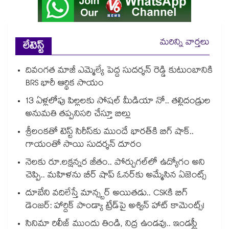
మరిన్ని వార్తలు
లేటెస్ట్
దివంగత మాజీ ఎమ్మెల్యే పెద్ద సుదర్శన్ రెడ్డి కుటుంబానికి
BRS భారీ ఆర్థిక సాయం
13 ఏళ్లలోపు పిల్లలకు సోషల్ మీడియా నో.. తల్లిదండ్రుల
అనుమతి తప్పనిసరి చేస్తూ బిల్లు
శ్రీలంకతో టెస్ట్ సిరీస్‌కు ముందే భారత్⁬కి బిగ్ షాక్..
గాయంతో సాయి సుదర్శన్ దూరం
నెలకు రూ.లక్షన్నర జీతం.. పోర్చుగల్⁭లో ఉద్యోగం అని
చెప్పి.. మహిళను బీర్ షాప్ ఓనర్⁭కు అమ్మేసిన ఏజెంట్స్
దూబేని వదిలేస్తే మాన్స్టర్ అయితడు.. CSKకి బిగ్
డెంజర్: హార్దిక్ పాండ్యా ట్రేడ్‌పై అశ్విన్ హాట్ కామెంట్స్!
సినిమా రిలీజ్ ముందు తిండి, నిద్ర ఉండవు.. ఇండస్ట్రీ