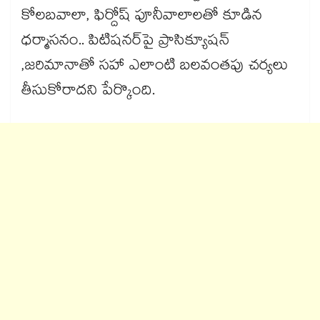
కోలబవాలా, ఫిర్దోష్ పూనీవాలాలతో కూడిన
ధర్మాసనం.. పిటిషనర్‌పై ప్రాసిక్యూషన్
,జరిమానాతో సహా ఎలాంటి బలవంతపు చర్యలు
తీసుకోరాదని పేర్కొంది.