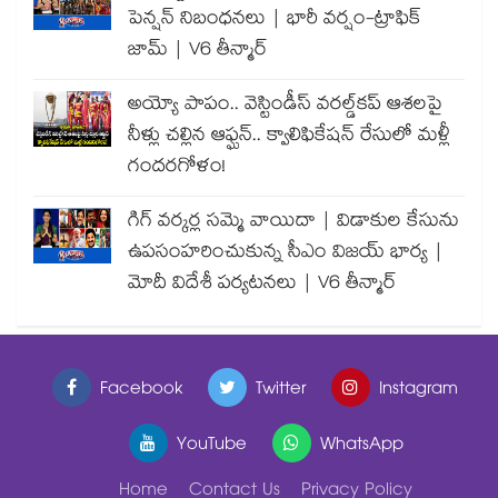
పెన్షన్ నిబంధనలు | భారీ వర్షం-ట్రాఫిక్
జామ్ | V6 తీన్మార్
అయ్యో పాపం.. వెస్టిండీస్ వరల్డ్‌కప్ ఆశలపై
నీళ్లు చల్లిన ఆఫ్ఘన్.. క్వాలిఫికేషన్ రేసులో మళ్లీ
గందరగోళం!
గిగ్ వర్కర్ల సమ్మె వాయిదా | విడాకుల కేసును
ఉపసంహరించుకున్న సీఎం విజయ్ భార్య |
మోదీ విదేశీ పర్యటనలు | V6 తీన్మార్
Facebook
Twitter
Instagram
YouTube
WhatsApp
Home
Contact Us
Privacy Policy