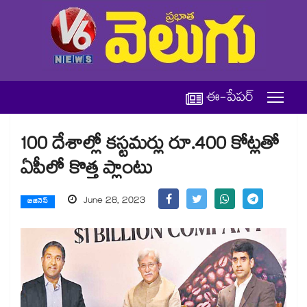
ఈ-పేపర్
100 దేశాల్లో కస్టమర్లు రూ.400 కోట్లతో
ఏపీలో కొత్త ప్లాంటు
June 28, 2023
బిజినెస్