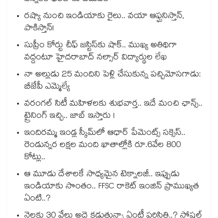
రష్యా నుంచి ఇండియాకు రైలు.. వయా ఆఫ్ఘనిస్తాన్,
పాకిస్తాన్!
సుప్రీం కోర్టు చీఫ్ జస్టిస్⁭కు షాక్.. ముఖ్య అతిథిగా
వద్దంటూ హైదరాబాద్ నల్సార్ విద్యార్థుల లేఖ
నా అల్లుడు 25 మందిని పెళ్లి చేసుకున్న పచ్చిమోసగాడు:
బీజేపీ ఎమ్మెల్యే
వరంగల్ సిటీ మహిళలకు శుభవార్త.. ఇదే మంచి ఛాన్స్..
ట్రైనింగ్ ఇచ్చి.. జాబ్ ఇస్తారు !
ఇందిరమ్మ ఇండ్ల స్కీమ్‌‌‌‌‌‌‌‌లో ఆధార్ పేమెంట్స్ సక్సెస్..
రెండున్నర లక్షల మంది ఖాతాల్లోకి రూ.6వేల 800
కోట్లు..
ఆ మూడు దేశాలకే సాధ్యమైన టెక్నాలజీ.. ఇప్పుడు
ఇండియాకు సొంతం.. FFSC రాకెట్ ఇంజిన్ ప్రాముఖ్యత
ఏంటి..?
నెలకు 30 వేలు అద్దె కడుతున్నా ఏంటీ పరిస్థితి..? సోషల్