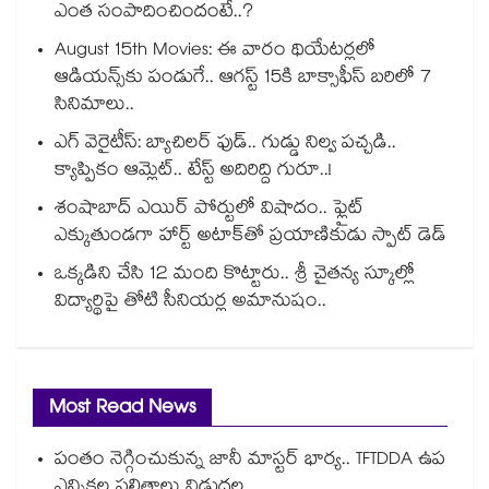
ఎంత సంపాదించిందంటే..?
August 15th Movies: ఈ వారం థియేటర్లలో
ఆడియన్స్⁬కు పండుగే.. ఆగస్ట్ 15కి బాక్సాఫీస్ బరిలో 7
సినిమాలు..
ఎగ్ వెరైటీస్: బ్యాచిలర్ ఫుడ్.. గుడ్డు నిల్వ పచ్చడి..
క్యాప్పికం ఆమ్లెట్.. టేస్ట్ అదిరిద్ది గురూ..!
శంషాబాద్ ఎయిర్ పోర్టులో విషాదం.. ఫ్లైట్
ఎక్కుతుండగా హార్ట్ అటాక్⁭తో ప్రయాణికుడు స్పాట్ డెడ్
ఒక్కడిని చేసి 12 మంది కొట్టారు.. శ్రీ చైతన్య స్కూల్లో
విద్యార్థిపై తోటి సీనియర్ల అమానుషం..
Most Read News
పంతం నెగ్గించుకున్న జానీ మాస్టర్ భార్య.. TFTDDA ఉప
ఎన్నికల ఫలితాలు విడుదల