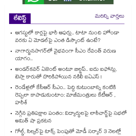
మరిన్ని వార్తలు
లేటెస్ట్
ఆగస్టులో కార్లపై భారీ ఆఫర్లు.. టాటా నుంచి హోండా
వరకు ఏ మోడల్‌పై ఎంత డిస్కౌంట్ ఉంటే?
నాగార్జునసాగర్‌లో వైభవంగా సీఎం రేవంత్ వరుణ
యాగం..
అండర్‌కవర్ ఏజెంట్ అంటూ బిల్డప్.. ఐదు ఐఫోన్లు,
టెస్లా కారుతో దొరికిపోయిన నకిలీ ఐఏఎస్ !
రెండేళ్లలో కేసీఆర్ సీఎం.. పెద్ది కుటుంబాన్ని కంటికి
రెప్పలా కాపాడుకుంటాం: మాజీమంత్రులు కేటీఆర్ ,
హరీశ్
నెగ్గిన ప్రతిపక్షాల పంతం: విద్యార్థులపై లాఠీచార్జ్‎పై సభలో
అమిత్ షా ప్రకటన
గోల్డ్, సిల్వర్‌పై టాక్స్ పెంపుతో మోడీ సర్కార్ 3 నెలల్లో