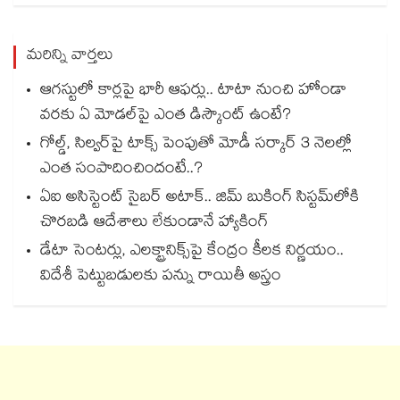
మరిన్ని వార్తలు
ఆగస్టులో కార్లపై భారీ ఆఫర్లు.. టాటా నుంచి హోండా
వరకు ఏ మోడల్‌పై ఎంత డిస్కౌంట్ ఉంటే?
గోల్డ్, సిల్వర్‌పై టాక్స్ పెంపుతో మోడీ సర్కార్ 3 నెలల్లో
ఎంత సంపాదించిందంటే..?
ఏఐ అసిస్టెంట్ సైబర్ అటాక్.. జిమ్ బుకింగ్ సిస్టమ్‌లోకి
చొరబడి ఆదేశాలు లేకుండానే హ్యాకింగ్
డేటా సెంటర్లు, ఎలక్ట్రానిక్స్‌పై కేంద్రం కీలక నిర్ణయం..
విదేశీ పెట్టుబడులకు పన్ను రాయితీ అస్త్రం