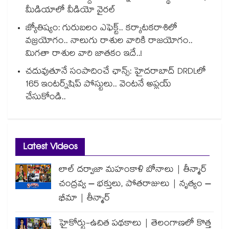
మీడియాలో వీడియో వైరల్
జ్యోతిష్యం: గురుబలం ఎఫెక్ట్.. కర్కాటకరాశిలో
వజ్రయోగం.. నాలుగు రాశుల వారికి రాజయోగం..
మిగతా రాశుల వారి జాతకం ఇదే..!
చదువుతూనే సంపాదించే ఛాన్స్: హైదరాబాద్ DRDLలో
165 ఇంటర్న్‌షిప్ పోస్టులు.. వెంటనే అప్లయ్
చేసుకోండి..
Latest Videos
లాల్ దర్వాజా మహంకాళి బోనాలు | తీన్మార్
చంద్రవ్వ – భక్తులు, పోతరాజులు | నృత్యం –
భీమా | తీన్మార్
హైకోర్టు-ఉచిత పథకాలు | తెలంగాణలో కొత్త