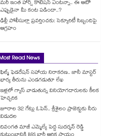
మరీ ఇంత హార్ష్ కొటేషన్ ఏంటన్నా.. ఈ ఆటో
ఎప్పుడైనా మీ కంట పడిందా..?
ఢిల్లీ పోలీసుల్లా ప్రవర్తించకు: సెక్యూరిటీ సిబ్బందిపై
ఆగ్రహం
Most Read News
ఫిల్మ్ ఫెడరేషన్ సహాయ నిరాకరణ.. జానీ మాస్టర్
భార్య తీరును ఎండగడుతూ లేఖ
ఇళ్లలో గ్యాస్ వాడుతున్న వినియోగదారులకు కీలక
హెచ్చరిక
జూరాల 32 గేట్లు ఓపెన్.. శ్రీశైలం ప్రాజెక్టుకు నీరు
విడుదల
దివంగత మాజీ ఎమ్మెల్యే పెద్ద సుదర్శన్ రెడ్డి
కుటుంబానికి BRS భారీ ఆర్థిక సాయం