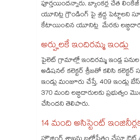
పూర్తయిందన్నారు. బ్యాంకర్ల చేత లిం
యూనిట్ల గ్రౌండింగ్ పై శ్రద్ద పెట్టాల
కేటాయించిన యూనిట్ల మేరకు లబ్ధిదా
అర్హులకే ఇందిరమ్మ ఇండ్లు
పైలెట్ గ్రామాల్లో ఇందిరమ్మ ఇండ్ల పను
అడిషనల్​ కలెక్టర్​ శ్రీజతో కలిసి కలెక్టర్
ఇండ్లు మంజూరు చేస్తే, 409 ఇండ్లు బేస
370 మంది లబ్ధిదారులకు ప్రభుత్వం మ
చేసిందని తెలిపారు.
14 మంది అసిస్టెంట్ ఇంజినీ
హౌజింగ్ శాఖను బలోపేతం చేస్తూ ఔట్ సోర్