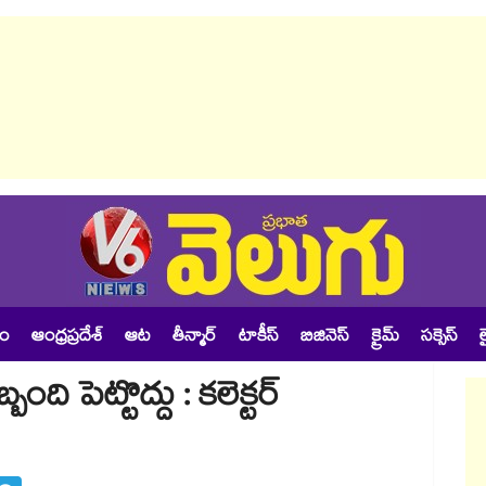
శం
ఆంధ్రప్రదేశ్
ఆట
తీన్మార్
టాకీస్
బిజినెస్
క్రైమ్
సక్సెస్
ల
 పెట్టొద్దు : కలెక్టర్​