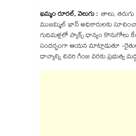
ఖమ్మం రూరల్, వెలుగు :
తాలు, తరుగు పే
ముజమ్మిల్ ఖాన్ అధికారులకు సూచి
గుదిమళ్లలో ప్యాక్స్ ధాన్యం కొనుగోలు 
సందర్భంగా ఆయన మాట్లాడుతూ -రైతుల
ధాన్యాన్ని చివరి గింజ వరకు ప్రభుత్వ మద