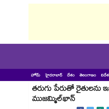
హోమ్
హైదరాబాద్
దేశం
తెలంగాణం
విదే
తరుగు పేరుతో రైతులను ఇబ్బంది
ముజమ్మిల్​ఖాన్​