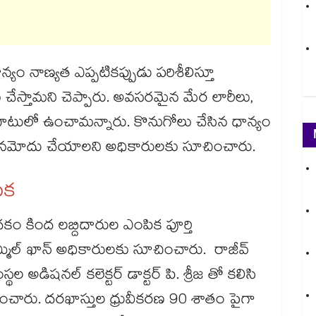
ధాన్యం నాణ్యత ఎప్పటికప్పుడు పరిశీలిస్తూ
 చేస్తామని చెప్పారు. అవసరమైన మేర లారీలు,
ందుబాటులో ఉంచామన్నారు. కొనుగోలు చేసిన ధాన్యం
ో నమోదు చేయాలని అధికారులకు సూచించారు.
ిక
ం కింద లబ్దిదారుల ఎంపిక పూర్తి
మ్మిల్ ఖాన్ అధికారులకు సూచించారు. రాజీవ్
థల అడిషనల్​ కలెక్టర్ డాక్టర్ పి. శ్రీజ తో కలిసి
ారు. దరఖాస్తుల ధ్రువీకరణ 90 శాతం పైగా