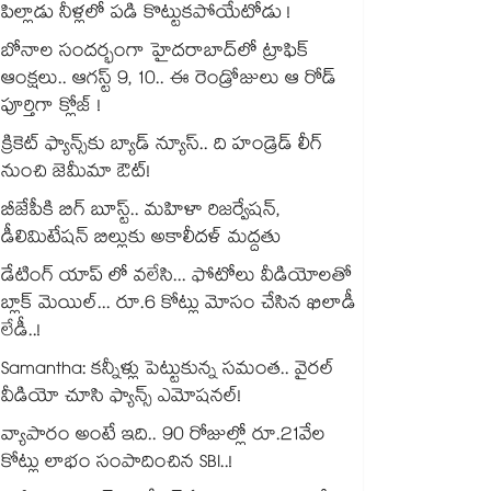
పిల్లాడు నీళ్లలో పడి కొట్టుకపోయేటోడు !
బోనాల సందర్భంగా హైదరాబాద్‌లో ట్రాఫిక్
ఆంక్షలు.. ఆగస్ట్ 9, 10.. ఈ రెండ్రోజులు ఆ రోడ్
పూర్తిగా క్లోజ్ !
క్రికెట్ ఫ్యాన్స్‌కు బ్యాడ్ న్యూస్.. ది హండ్రెడ్ లీగ్
నుంచి జెమీమా ఔట్!
బీజేపీకి బిగ్ బూస్ట్.. మహిళా రిజర్వేషన్,
డీలిమిటేషన్ బిల్లుకు అకాలీదళ్ మద్దతు
డేటింగ్ యాప్ లో వలేసి... ఫోటోలు వీడియోలతో
బ్లాక్ మెయిల్... రూ.6 కోట్లు మోసం చేసిన ఖిలాడీ
లేడీ..!
Samantha: కన్నీళ్లు పెట్టుకున్న సమంత.. వైరల్
వీడియో చూసి ఫ్యాన్స్ ఎమోషనల్!
వ్యాపారం అంటే ఇది.. 90 రోజుల్లో రూ.21వేల
కోట్లు లాభం సంపాదించిన SBI..!