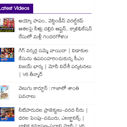
Latest Videos
అయ్యో పాపం.. వెస్టిండీస్ వరల్డ్‌కప్
ఆశలపై నీళ్లు చల్లిన ఆఫ్ఘన్.. క్వాలిఫికేషన్
రేసులో మళ్లీ గందరగోళం!
గిగ్ వర్కర్ల సమ్మె వాయిదా | విడాకుల
కేసును ఉపసంహరించుకున్న సీఎం
విజయ్ భార్య | మోదీ విదేశీ పర్యటనలు
| V6 తీన్మార్
వెలుగు కార్టూన్ : గాజాలో శాంతి
పవనాలు
నీటిపారుదల ప్రాజెక్టులు-వరద నీరు |
ధరల పెంపు-చమురు, ఎలక్ట్రానిక్స్ |
బాలిక క్షమాపణ-ప్రధాని మోదీ | V6