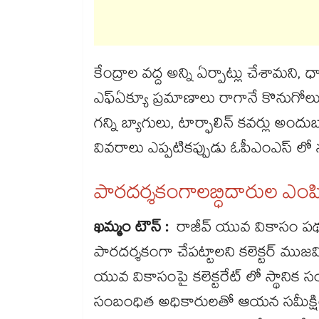
కేంద్రాల వద్ద అన్ని ఏర్పాట్లు చేశామని, 
ఎఫ్ఏక్యూ ప్రమాణాలు రాగానే కొనుగోలు
గన్ని బ్యాగులు, టార్ఫాలిన్ కవర్లు అ
వివరాలు ఎప్పటికప్పుడు ఓపీఎంఎస్ ల
పారదర్శకంగాలబ్ధిదారుల ఎంప
ఖమ్మం టౌన్ :
రాజీవ్ యువ వికాసం పథక
పారదర్శకంగా చేపట్టాలని కలెక్టర్ ముజ
యువ వికాసంపై కలెక్టరేట్ లో స్థానిక సంస్
సంబంధిత అధికారులతో ఆయన సమీక్షించ