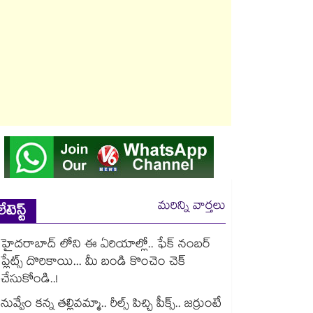
మరిన్ని వార్తలు
లేటెస్ట్
హైదరాబాద్ లోని ఈ ఏరియాల్లో.. ఫేక్ నంబర్
ప్లేట్స్ దొరికాయి... మీ బండి కొంచెం చెక్
చేసుకోండి..!
నువ్వేం కన్న తల్లివమ్మా.. రీల్స్ పిచ్చి పీక్స్.. జర్రుంటే