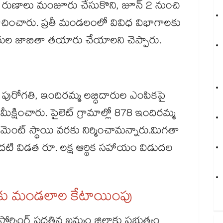
కేజీ రుణాలు మంజూరు చేసుకొని, జూన్ 2 నుంచి
ని సూచించారు. ప్రతీ మండలంలో వివిధ విభాగాలకు
రుల జాబితా తయారు చేయాలని చెప్పారు.
ల పురోగతి, ఇందిరమ్మ లబ్ధిదారుల ఎంపికపై
​ సమీక్షించారు. పైలెట్ గ్రామాల్లో 878 ఇందిరమ్మ
్​మెంట్ స్థాయి వరకు నిర్మించామన్నారు.మిగతా
ొదటి విడత రూ. లక్ష ఆర్థిక సహాయం విడుదల
ర్లకు మండలాల కేటాయింపు
సింగ్ పద్ధతిన ఖమ్మం జిల్లాకు ప్రభుత్వం