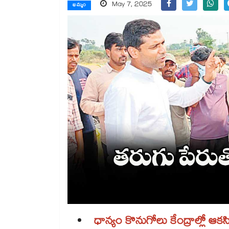
May 7, 2025
ఖమ్మం
ధాన్యం కొనుగోలు కేంద్రాల్లో ఆకస