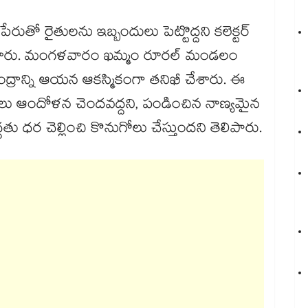
రుతో రైతులను ఇబ్బందులు పెట్టొద్దని కలెక్టర్
ంచారు. మంగళవారం ఖమ్మం రూరల్ మండలం
కేంద్రాన్ని ఆయన ఆకస్మికంగా తనిఖీ చేశారు. ఈ
ు ఆందోళన చెందవద్దని, పండించిన నాణ్యమైన
్దతు ధర చెల్లించి కొనుగోలు చేస్తుందని తెలిపారు.