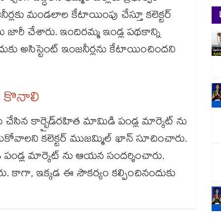
ీర్లకు మండలాల కేటాయింపు చేస్తూ కలెక్టర్
 జారీ చేశారు. ఇందిరమ్మ ఇండ్ల పథకాన్ని
ు అసిస్టెంట్ ఇంజనీర్లను కేటాయించిందని
ే కొనాలి
 చేసిన కార్బైడ్​రహిత మామిడి పండ్ల మార్కెట్ ను
వాలని కలెక్టర్ ముజమ్మిల్ ఖాన్ సూచించారు.
ి పండ్ల మార్కెట్ ను ఆయన సందర్శించారు.
ు. కాగా, ఇక్కడ ఈ సౌకర్యం కల్పించినందుకు