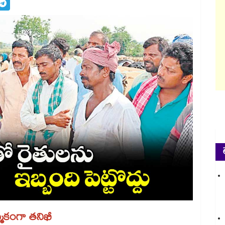
్మికంగా తనిఖీ