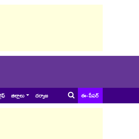
ైఫ్
జిల్లాలు
దర్వాజ
ఈ-పేపర్