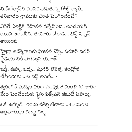
మిడిల్‌క్లాస్‌ని కలవరపెడుతున్న గోల్డ్ ర్యాలీ..
శనివారం గ్రాముకు ఎంత పెరిగిందంటే?
ఎగిరే ఎలక్ట్రిక్ వెహికల్ వచ్చేసింది.. ఇండియన్
యువ ఇంజనీరు తయారు చేశాడు.. టెస్ట్ సక్సెస్
అయింది
హైడ్రా ఉద్యోగాలకు ఫిజికల్ టెస్ట్.. సరూర్ నగర్
స్టేడియానికి పోటెత్తిన యూత్
ఇడ్లీ, ఉప్మా, ఓట్స్... షుగర్ లెవెల్స్ కంట్రోల్
చేసేందుకు ఏది బెస్ట్ అంటే...?
త్వరలోనే మద్యం ధ‌‌ర‌‌ల పెంపు!..8 నుంచి 10 శాతం
మేర పెంచేందుకు ప్రైస్ ఫిక్సేష‌‌న్ క‌‌మిటీ సిఫార్సు
ఒకే ఉద్యోగి.. రెండు చోట్ల జీతాలు ..40 మంది
అక్రమార్కుల గుట్టు రట్టు