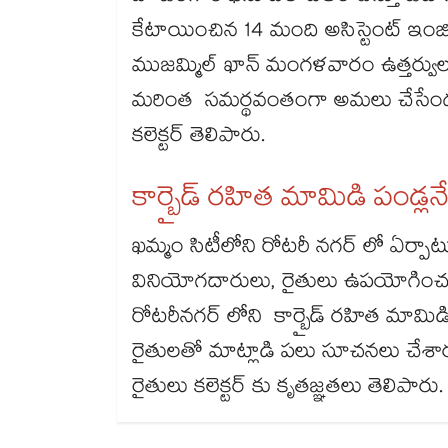
కేటాయించిన 14 మంది అసిస్టెంట్ ఇంజిన
ముజమ్మిల్ ఖాన్ మంగళవారం ఉత్తర్వులు
మరింత సమర్థవంతంగా అమలు చేసేందుక
కలెక్టర్ తెలిపారు.
కార్బైడ్ రహిత మామిడి పండ్లన
ఖమ్మం సిటీలోని రోటరీ నగర్ లో ఏర్పాటు
వినియోగదారులు, రైతులు ఉపయోగించుకో
రోటరీనగర్ లోని కార్బైడ్ రహిత మామిడ
రైతులతో మాట్లాడి పలు సూచనలు చేశార
రైతులు కలెక్టర్ కు కృతజ్ఞతలు తెలిపారు.