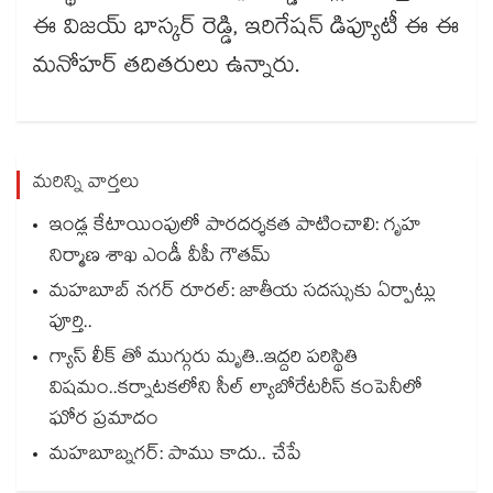
ఈ విజయ్ భాస్కర్ రెడ్డి, ఇరిగేషన్ డిప్యూటీ ఈ ఈ
మనోహర్ తదితరులు ఉన్నారు.
మరిన్ని వార్తలు
ఇండ్ల కేటాయింపులో పారదర్శకత పాటించాలి: గృహ
నిర్మాణ శాఖ ఎండీ వీపీ గౌతమ్
మహబూబ్ నగర్ రూరల్: జాతీయ సదస్సుకు ఏర్పాట్లు
పూర్తి..
గ్యాస్ లీక్ తో ముగ్గురు మృతి..ఇద్దరి పరిస్థితి
విషమం..కర్నాటకలోని సీల్ ల్యాబోరేటరీస్ కంపెనీలో
ఘోర ప్రమాదం
మహబూబ్నగర్: పాము కాదు.. చేపే