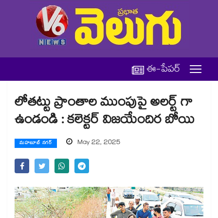
ఈ-పేపర్
లోతట్టు ప్రాంతాల ముంపుపై అలర్ట్ గా
ఉండండి : కలెక్టర్ విజయేందిర బోయి
May 22, 2025
మహబూబ్ నగర్