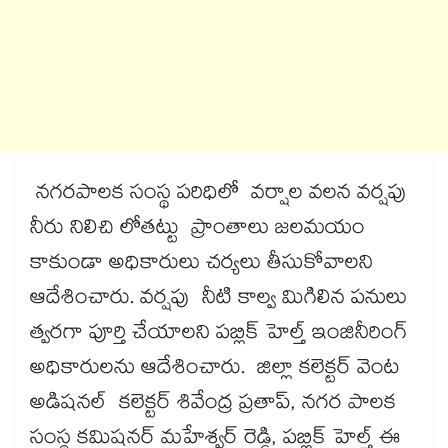
నగరపాలక సంస్థ పరిధిలో వర్షాల వలన వర్షపు
నీరు నిలిచి లోతట్టు ప్రాంతాలు జలమయం
కాకుండా అధికారులు చర్యలు తీసుకోవాలని
ఆదేశించారు. వర్షపు నీటి కాల్వ మిగిలిన పనులు
త్వరగా పూర్తి చేయాలని పబ్లిక్ హెల్త్ ఇంజినీరింగ్
అధికారులను ఆదేశించారు. జిల్లా కలెక్టర్ వెంట
అడిషనల్ కలెక్టర్ శివేంద్ర ప్రతాప్, నగర పాలక
సంస్థ కమిషనర్ మహేశ్వర్ రెడ్డి, పబ్లిక్ హెల్త్ ఈ