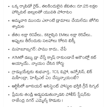
ఒక్క ర్యాపిడో రైడ్.. తలకిందులైన జీవితం: రూ.25 లక్షల
హాస్పిటల్ బిల్లులతో యువతి పోరాటం
అమ్మవారి ముందు ఎలాంటి డ్రామాలు చేయలేదు: జోగిని
శ్యామల
జీతం లక్షా 60వేలు.. కట్టాల్సిన EMIలు లక్షా 85వేలు..
అప్పులు తీరేందుకు సలహాలు కోరిన టెక్కీ
మహబూబ్నగర్: పాము కాదు.. చేపే
ATMలో డబ్బు డ్రా చేస్తే క్యాష్ రాకుండానే అకౌంట్లో కట్
అయ్యాయ్.. న్యాయం చేసిన కోర్టు
గ్రాడ్యుయేట్లకు శుభవార్త.. TCS, విప్రో, ఇన్ఫోసిస్, టెక్
మహీంద్రా, హెచ్సీఎల్ ఏం చేస్తున్నాయంటే?
ఆర్టీసీలో జూనియర్ అసిస్టెంట్‌‌ పోస్టుల భర్తీకి గ్రీన్‌‌ సిగ్నల్
ప్రేమకు తండ్రి అడ్డుపడుతున్నాడని పోలీస్ స్టేషన్⁪కు
రాజేంద్ర నగర్ ఎమ్మెల్యే కొడుకు !