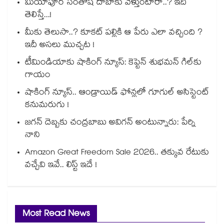
మియాపూర్ సంతోష్ దాబాకు వెళ్తుంటారా..? ఇది
తెలిస్తే...!
మీకు తెలుసా..? కూకట్ పల్లికి ఆ పేరు ఎలా వచ్చింది ?
ఇదీ అసలు ముచ్చట !
టీమిండియాకు షాకింగ్ న్యూస్: కెప్టెన్ శుభమన్ గిల్‎కు
గాయం
షాకింగ్ న్యూస్.. ఆండ్రాయిడ్ ఫోన్లలో గూగుల్ అసిస్టెంట్
కనుమరుగు !
జగన్ దెబ్బకు చంద్రబాబు అవిగన్ అంటున్నారు: పేర్ని
నాని
Amazon Great Freedom Sale 2026.. తక్కువ రేటుకు
వచ్చేవి ఇవే.. లిస్ట్ ఇదే !
Most Read News