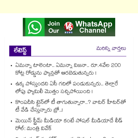
మరిన్ని వార్తలు
లేటెస్ట్
ఏమన్నా టాలెంటా.. ఏమన్నా విజనా.. రూ.4వేల 200
కోట్ల రోడ్డును ఫ్యాన్లతో ఆరబెడుతున్నరు !
ఉక్క పోస్తుందని ఏసీ గదిలో పండుకున్నరు.. తెల్లారే
లోపు ఫ్యామిలీ మొత్తం సచ్చిపోయింది !
కొంపదీసి ట్రైన్⁬లో టీ తాగుతున్నారా..? వాటర్ హీటర్⁭⁭తో
టీ వేడి చేస్తున్నారు బ్రో..!
మెయిన్ స్ట్రీమ్ మీడియా కంటే సోషల్ మీడియాదే లీడ్
రోల్: మంత్రి వివేక్