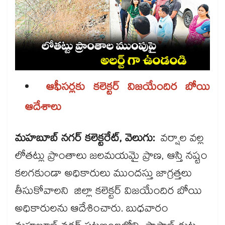
ఆఫీసర్లకు కలెక్టర్ విజయేందిర బోయి
ఆదేశాలు
మహబూబ్ నగర్ కలెక్టరేట్, వెలుగు:
వర్షాల వల్ల
లోతట్లు ప్రాంతాలు జలమయమై ప్రాణ, ఆస్తి నష్టం
కలగకుండా అధికారులు ముందస్తు జాగ్రత్తలు
తీసుకోవాలని జిల్లా కలెక్టర్ విజయేందిర బోయి
అధికారులను ఆదేశించారు. బుధవారం