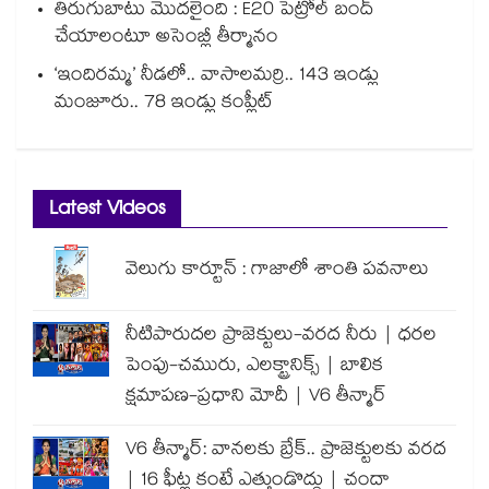
తిరుగుబాటు మొదలైంది : E20 పెట్రోల్ బంద్
చేయాలంటూ అసెంబ్లీ తీర్మానం
‘ఇందిరమ్మ’ నీడలో.. వాసాలమర్రి.. 143 ఇండ్లు
మంజూరు.. 78 ఇండ్లు కంప్లీట్
Latest Videos
వెలుగు కార్టూన్ : గాజాలో శాంతి పవనాలు
నీటిపారుదల ప్రాజెక్టులు-వరద నీరు | ధరల
పెంపు-చమురు, ఎలక్ట్రానిక్స్ | బాలిక
క్షమాపణ-ప్రధాని మోదీ | V6 తీన్మార్
V6 తీన్మార్: వానలకు బ్రేక్.. ప్రాజెక్టులకు వరద
| 16 ఫీట్ల కంటే ఎత్తుండొద్దు | చందా