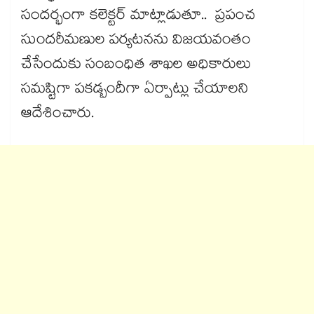
సందర్భంగా కలెక్టర్ మాట్లాడుతూ.. ప్రపంచ
సుందరీమణుల పర్యటనను విజయవంతం
చేసేందుకు సంబంధిత శాఖల అధికారులు
సమష్టిగా పకడ్బందీగా ఏర్పాట్లు చేయాలని
ఆదేశించారు.