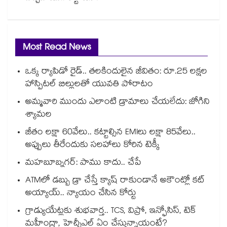
Most Read News
ఒక్క ర్యాపిడో రైడ్.. తలకిందులైన జీవితం: రూ.25 లక్షల
హాస్పిటల్ బిల్లులతో యువతి పోరాటం
అమ్మవారి ముందు ఎలాంటి డ్రామాలు చేయలేదు: జోగిని
శ్యామల
జీతం లక్షా 60వేలు.. కట్టాల్సిన EMIలు లక్షా 85వేలు..
అప్పులు తీరేందుకు సలహాలు కోరిన టెక్కీ
మహబూబ్నగర్: పాము కాదు.. చేపే
ATMలో డబ్బు డ్రా చేస్తే క్యాష్ రాకుండానే అకౌంట్లో కట్
అయ్యాయ్.. న్యాయం చేసిన కోర్టు
గ్రాడ్యుయేట్లకు శుభవార్త.. TCS, విప్రో, ఇన్ఫోసిస్, టెక్
మహీంద్రా, హెచ్సీఎల్ ఏం చేస్తున్నాయంటే?