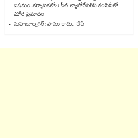
విషమం..కర్నాటకలోని సీల్ ల్యాబోరేటరీస్ కంపెనీలో
ఘోర ప్రమాదం
మహబూబ్నగర్: పాము కాదు.. చేపే