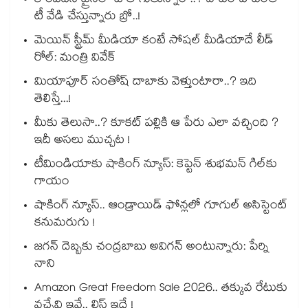
కొంపదీసి ట్రైన్⁬లో టీ తాగుతున్నారా..? వాటర్ హీటర్⁭⁭తో
టీ వేడి చేస్తున్నారు బ్రో..!
మెయిన్ స్ట్రీమ్ మీడియా కంటే సోషల్ మీడియాదే లీడ్
రోల్: మంత్రి వివేక్
మియాపూర్ సంతోష్ దాబాకు వెళ్తుంటారా..? ఇది
తెలిస్తే...!
మీకు తెలుసా..? కూకట్ పల్లికి ఆ పేరు ఎలా వచ్చింది ?
ఇదీ అసలు ముచ్చట !
టీమిండియాకు షాకింగ్ న్యూస్: కెప్టెన్ శుభమన్ గిల్‎కు
గాయం
షాకింగ్ న్యూస్.. ఆండ్రాయిడ్ ఫోన్లలో గూగుల్ అసిస్టెంట్
కనుమరుగు !
జగన్ దెబ్బకు చంద్రబాబు అవిగన్ అంటున్నారు: పేర్ని
నాని
Amazon Great Freedom Sale 2026.. తక్కువ రేటుకు
వచ్చేవి ఇవే.. లిస్ట్ ఇదే !