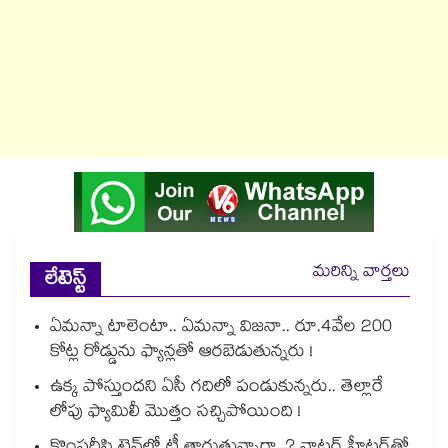
మరిన్ని వార్తలు
లేటెస్ట్
ఏమన్నా టాలెంటా.. ఏమన్నా విజనా.. రూ.4వేల 200
కోట్ల రోడ్డును ఫ్యాన్లతో ఆరబెడుతున్నరు !
ఉక్క పోస్తుందని ఏసీ గదిలో పండుకున్నరు.. తెల్లారే
లోపు ఫ్యామిలీ మొత్తం సచ్చిపోయింది !