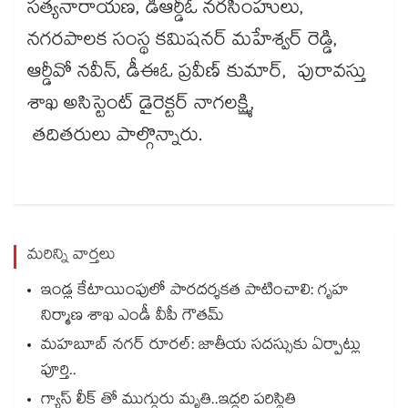
సత్యనారాయణ, డీఆర్డీఓ నరసింహులు,
నగరపాలక సంస్థ కమిషనర్ మహేశ్వర్ రెడ్డి,
ఆర్డీవో నవీన్, డీఈఓ ప్రవీణ్ కుమార్, పురావస్తు
శాఖ అసిస్టెంట్ డైరెక్టర్ నాగలక్ష్మి,
తదితరులు పాల్గొన్నారు.
మరిన్ని వార్తలు
ఇండ్ల కేటాయింపులో పారదర్శకత పాటించాలి: గృహ
నిర్మాణ శాఖ ఎండీ వీపీ గౌతమ్
మహబూబ్ నగర్ రూరల్: జాతీయ సదస్సుకు ఏర్పాట్లు
పూర్తి..
గ్యాస్ లీక్ తో ముగ్గురు మృతి..ఇద్దరి పరిస్థితి