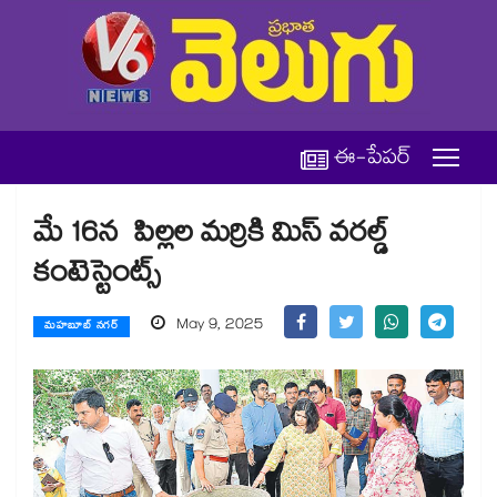
ఈ-పేపర్
మే 16న పిల్లల మర్రికి మిస్​ వరల్డ్​
కంటెస్టెంట్స్​
May 9, 2025
మహబూబ్ నగర్