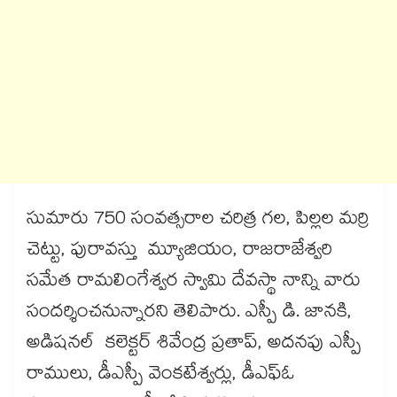
సుమారు 750 సంవత్సరాల చరిత్ర గల, పిల్లల మర్రి
చెట్టు, పురావస్తు మ్యూజియం, రాజరాజేశ్వరి
సమేత రామలింగేశ్వర స్వామి దేవస్థా నాన్ని వారు
సందర్శించనున్నారని తెలిపారు. ఎస్పీ డి. జానకి,
అడిషనల్ కలెక్టర్ శివేంద్ర ప్రతాప్, అదనపు ఎస్పీ
రాములు, డీఎస్పీ వెంకటేశ్వర్లు, డీఎఫ్ఓ