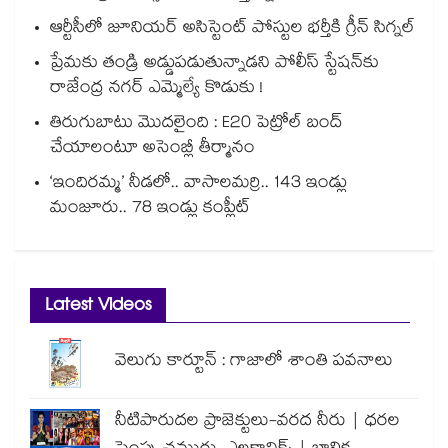
ఆర్టీసీలో జూనియర్ అసిస్టెంట్‌‌ పోస్టుల భర్తీకి గ్రీన్‌‌ సిగ్నల్
ప్రేమకు తండ్రి అడ్డుపడుతున్నాడని పోలీస్ స్టేషన్⁪కు
రాజేంద్ర నగర్ ఎమ్మెల్యే కొడుకు !
తిరుగుబాటు మొదలైంది : E20 పెట్రోల్ బంద్
చేయాలంటూ అసెంబ్లీ తీర్మానం
‘ఇందిరమ్మ’ నీడలో.. వాసాలమర్రి.. 143 ఇండ్లు
మంజూరు.. 78 ఇండ్లు కంప్లీట్
Latest Videos
వెలుగు కార్టూన్ : గాజాలో శాంతి పవనాలు
నీటిపారుదల ప్రాజెక్టులు-వరద నీరు | ధరల