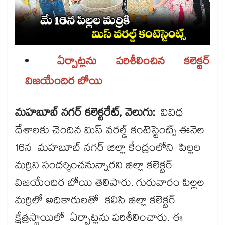
ఏర్పాట్లను పరిశీలించిన కలెక్టర్
విజయేందిర బోయి
మహబూబ్ నగర్ కలెక్టరేట్, వెలుగు:
వివిధ
దేశాలకు చెందిన మిస్​ వరల్డ్​ కంటెస్టెంట్స్ ఈనెల
16న మహబూబ్ నగర్ జిల్లా కేంద్రంలోని పిల్లల
మర్రిని సందర్శించనున్నారని జిల్లా కలెక్టర్
విజయేందిర బోయి తెలిపారు. గురువారం పిల్లల
మర్రిలో అధికారులతో కలిసి జిల్లా కలెక్టర్
క్షేత్రస్థాయిలో ఏర్పాట్లను పరిశీలించారు. ఈ