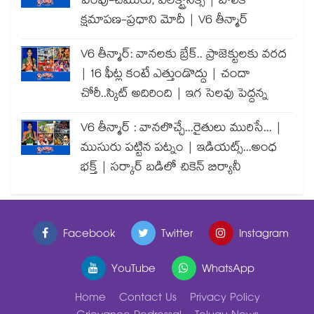
పెంపు-చమురు, ఎలక్ట్రానిక్స్ | బాలిక
క్షమాపణ-ప్రధాని మోదీ | V6 తీన్మార్
V6 తీన్మార్: వానలకు బ్రేక్.. ప్రాజెక్టులకు వరద
| 16 ఫీట్ల కంటే ఎత్తుండొద్దు | చందా
చోరీ..స్కిట్ అదిరింది | ఇగ సెలవు పెద్దన్న
V6 తీన్మార్ : వానలొచ్చే...రైతులు మురిసే... |
ముసురు పట్టిన పట్నం | ఇడియట్స్...అంధ
భక్త్ | సర్కార్ బడిలో చికెన్ బిర్యానీ
Facebook
Twitter
Instagram
YouTube
WhatsApp
Home
Contact Us
Privacy Policy