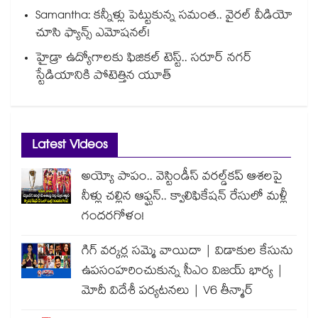
Samantha: కన్నీళ్లు పెట్టుకున్న సమంత.. వైరల్ వీడియో
చూసి ఫ్యాన్స్ ఎమోషనల్!
హైడ్రా ఉద్యోగాలకు ఫిజికల్ టెస్ట్.. సరూర్ నగర్
స్టేడియానికి పోటెత్తిన యూత్
Latest Videos
అయ్యో పాపం.. వెస్టిండీస్ వరల్డ్‌కప్ ఆశలపై
నీళ్లు చల్లిన ఆఫ్ఘన్.. క్వాలిఫికేషన్ రేసులో మళ్లీ
గందరగోళం!
గిగ్ వర్కర్ల సమ్మె వాయిదా | విడాకుల కేసును
ఉపసంహరించుకున్న సీఎం విజయ్ భార్య |
మోదీ విదేశీ పర్యటనలు | V6 తీన్మార్