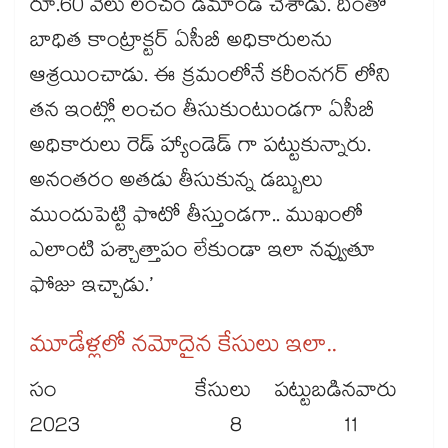
రూ.60 వేలు లంచం డిమాండ్ చేశాడు. దీంతో
బాధిత కాంట్రాక్టర్ ఏసీబీ అధికారులను
ఆశ్రయించాడు. ఈ క్రమంలోనే కరీంనగర్ లోని
తన ఇంట్లో లంచం తీసుకుంటుండగా ఏసీబీ
అధికారులు రెడ్‌‌‌‌‌‌‌‌‌‌‌‌‌‌‌‌‌‌‌‌‌‌‌‌‌‌‌‌‌‌‌‌‌‌‌‌‌‌‌‌‌‌‌‌‌‌‌‌‌‌‌‌‌‌‌‌‌‌‌‌‌‌‌‌‌‌‌‌‌‌‌‌‌‌‌‌‌‌‌‌‌‌‌‌‌‌‌‌‌‌‌‌‌‌‌‌‌‌‌‌‌‌‌‌‌‌‌‌‌‌‌‌‌‌‌‌‌‌‌‌‌‌‌‌‌‌‌‌ హ్యాండెడ్ గా పట్టుకున్నారు.
అనంతరం అతడు తీసుకున్న డబ్బులు
ముందుపెట్టి ఫొటో తీస్తుండగా.. ముఖంలో
ఎలాంటి పశ్చాత్తాపం లేకుండా ఇలా నవ్వుతూ
ఫోజు ఇచ్చాడు.’
మూడేళ్లలో నమోదైన కేసులు ఇలా..
సం కేసులు పట్టుబడినవారు
2023 8 11