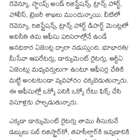
రెవెన్యూ, స్టాంప్స్ అండ్ రిజిస్ట్రేషన్స్, ట్రాన్స్ పోర్ట్,
పోలీస్, ట్రెజరీ శాఖలు ముందున్నాయి. వీటిలో
రెవెన్యూ, రిజిస్ట్రేషన్స్, ట్రాన్స్ పోర్ట్ డిపార్ట్ మెంట్లలో
అవినీతి తమ ఆఫీసు పరిసరాల్లోనే ఉండే
అనధికార ఏజెంట్ల ద్వారా నడుస్తుంది. భూభారతి/
మీసేవా ఆపరేటర్లు, డాక్యుమెంట్ రైటర్లు, ఆర్టీఏ
ఏజెంట్లు మధ్యవర్తులుగా ఉంటూ ఆఫీసర్ల చేతికి
మట్టి అంటకుండా వ్యవహారం చక్కబెడుతున్నారు.
ఈ ఆఫీసుల్లో ఒక్కో పనికి ఒక్కో రేటు ఫిక్స్ చేసి
వసూళ్లకు పాల్పడుతున్నారు.
ఎక్కడా డాక్యుమెంట్ రైటర్లు తాము తీసుకునే
డబ్బులు సబ్ రిజిస్ట్రార్‌‌‌‌‌కో, తహసీల్దార్‌‌‌‌‌‌కి ఇవ్వడానికి