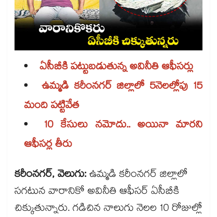
ఏసీబీకి పట్టుబడుతున్న అవినీతి ఆఫీసర్లు
ఉమ్మడి కరీంనగర్ జిల్లాలో 5నెలల్లోపు 15
మంది పట్టివేత
10 కేసులు నమోదు.. అయినా మారని
ఆఫీసర్ల తీరు
కరీంనగర్, వెలుగు:
ఉమ్మడి కరీంనగర్ జిల్లాలో
సగటున వారానికో అవినీతి ఆఫీసర్‌‌‌‌‌‌‌‌‌‌‌‌ ఏసీబీకి
చిక్కుతున్నారు. గడిచిన నాలుగు నెలల 10 రోజుల్లో