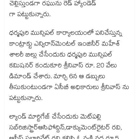
చెల్లిస్తుండగా రఘును రెడ్ హ్యాండెడ్
గా పట్టుకున్నారు.
ధర్మపురి మున్సిపల్ కార్యాలయంలో పనిచేస్తున్న
కాంట్రాక్టు ఎన్విరాన్‌‌‌‌‌‌‌‌‌‌‌‌‌‌‌‌‌‌‌‌‌‌‌‌‌‌‌‌‌‌‌‌‌‌‌‌‌‌‌‌‌‌‌‌‌‌‌‌‌‌‌‌‌‌‌‌‌‌‌‌‌‌‌‌‌‌‌‌‌‌‌‌‌‌‌‌‌‌‌‌‌‌‌‌‌‌‌‌‌‌‌‌‌‌‌‌‌‌‌‌‌‌‌‌‌‌‌‌‌‌‌‌‌‌‌‌‌‌‌‌‌‌‌‌‌‌‌‌మెంటల్‌‌‌‌‌‌‌‌‌‌‌‌‌‌‌‌‌‌‌‌‌‌‌‌‌‌‌‌‌‌‌‌‌‌‌‌‌‌‌‌‌‌‌‌‌‌‌‌‌‌‌‌‌‌‌‌‌‌‌‌‌‌‌‌‌‌‌‌‌‌‌‌‌‌‌‌‌‌‌‌‌‌‌‌‌‌‌‌‌‌‌‌‌‌‌‌‌‌‌‌‌‌‌‌‌‌‌‌‌‌‌‌‌‌‌‌‌‌‌‌‌‌‌‌‌‌‌‌ ఇంజినీర్‌‌‌‌‌‌‌‌‌‌‌‌‌‌‌‌‌‌‌‌‌‌‌‌‌‌‌‌‌‌‌‌‌‌‌‌‌‌‌‌‌‌‌‌‌‌‌‌‌‌‌‌‌‌‌‌‌‌‌‌‌‌‌‌‌‌‌‌‌‌‌‌‌‌‌‌‌‌‌‌‌‌‌‌‌‌‌‌‌‌‌‌‌‌‌‌‌‌‌‌‌‌‌‌‌‌‌‌‌‌‌‌‌‌‌‌‌‌‌‌‌‌‌‌‌‌‌‌ మహేశ్‌‌‌‌‌‌‌‌‌‌‌‌‌‌‌‌‌‌‌‌‌‌‌‌‌‌‌‌‌‌‌‌‌‌‌‌‌‌‌‌‌‌‌‌‌‌‌‌‌‌‌‌‌‌‌‌‌‌‌‌‌‌‌‌‌‌‌‌‌‌‌‌‌‌‌‌‌‌‌‌‌‌‌‌‌‌‌‌‌‌‌‌‌‌‌‌‌‌‌‌‌‌‌‌‌‌‌‌‌‌‌‌‌‌‌‌‌‌‌‌‌‌‌‌‌‌‌‌
శాలరీ బిల్లు చేసేందుకు ధర్మపురి మున్సిపల్‌‌‌‌‌‌‌‌‌‌‌‌‌‌‌‌‌‌‌‌‌‌‌‌‌‌‌‌‌‌‌‌‌‌‌‌‌‌‌‌‌‌‌‌‌‌‌‌‌‌‌‌‌‌‌‌‌‌‌‌‌‌‌‌‌‌‌‌‌‌‌‌‌‌‌‌‌‌‌‌‌‌‌‌‌‌‌‌‌‌‌‌‌‌‌‌‌‌‌‌‌‌‌‌‌‌‌‌‌‌‌‌‌‌‌‌‌‌‌‌‌‌‌‌‌‌‌‌
కమిషనర్‌‌‌‌‌‌‌‌‌‌‌‌‌‌‌‌‌‌‌‌‌‌‌‌‌‌‌‌‌‌‌‌‌‌‌‌‌‌‌‌‌‌‌‌‌‌‌‌‌‌‌‌‌‌‌‌‌‌‌‌‌‌‌‌‌‌‌‌‌‌‌‌‌‌‌‌‌‌‌‌‌‌‌‌‌‌‌‌‌‌‌‌‌‌‌‌‌‌‌‌‌‌‌‌‌‌‌‌‌‌‌‌‌‌‌‌‌‌‌‌‌‌‌‌‌‌‌‌ కందుకూరి శ్రీనివాస్‌‌‌‌‌‌‌‌‌‌‌‌‌‌‌‌‌‌‌‌‌‌‌‌‌‌‌‌‌‌‌‌‌‌‌‌‌‌‌‌‌‌‌‌‌‌‌‌‌‌‌‌‌‌‌‌‌‌‌‌‌‌‌‌‌‌‌‌‌‌‌‌‌‌‌‌‌‌‌‌‌‌‌‌‌‌‌‌‌‌‌‌‌‌‌‌‌‌‌‌‌‌‌‌‌‌‌‌‌‌‌‌‌‌‌‌‌‌‌‌‌‌‌‌‌‌‌‌ రూ. 20 వేలు
డిమాండ్ చేశారు. మార్చి 6న ఆ డబ్బులు
తీసుకుంటుండగా ఏసీబీ అధికారులు శ్రీనివాస్ ను
పట్టుకున్నారు.
ల్యాండ్‌‌‌‌‌‌‌‌‌‌‌‌‌‌‌‌‌‌‌‌‌‌‌‌‌‌‌‌‌‌‌‌‌‌‌‌‌‌‌‌‌‌‌‌‌‌‌‌‌‌‌‌‌‌‌‌‌‌‌‌‌‌‌‌‌‌‌‌‌‌‌‌‌‌‌‌‌‌‌‌‌‌‌‌‌‌‌‌‌‌‌‌‌‌‌‌‌‌‌‌‌‌‌‌‌‌‌‌‌‌‌‌‌‌‌‌‌‌‌‌‌‌‌‌‌‌‌‌ మార్టిగేజ్‌‌‌‌‌‌‌‌‌‌‌‌‌‌‌‌‌‌‌‌‌‌‌‌‌‌‌‌‌‌‌‌‌‌‌‌‌‌‌‌‌‌‌‌‌‌‌‌‌‌‌‌‌‌‌‌‌‌‌‌‌‌‌‌‌‌‌‌‌‌‌‌‌‌‌‌‌‌‌‌‌‌‌‌‌‌‌‌‌‌‌‌‌‌‌‌‌‌‌‌‌‌‌‌‌‌‌‌‌‌‌‌‌‌‌‌‌‌‌‌‌‌‌‌‌‌‌‌ చేసేందుకు మెట్‌‌‌‌‌‌‌‌‌‌‌‌‌‌‌‌‌‌‌‌‌‌‌‌‌‌‌‌‌‌‌‌‌‌‌‌‌‌‌‌‌‌‌‌‌‌‌‌‌‌‌‌‌‌‌‌‌‌‌‌‌‌‌‌‌‌‌‌‌‌‌‌‌‌‌‌‌‌‌‌‌‌‌‌‌‌‌‌‌‌‌‌‌‌‌‌‌‌‌‌‌‌‌‌‌‌‌‌‌‌‌‌‌‌‌‌‌‌‌‌‌‌‌‌‌‌‌‌పల్లి
సబ్‌‌‌‌‌‌‌‌‌‌‌‌‌‌‌‌‌‌‌‌‌‌‌‌‌‌‌‌‌‌‌‌‌‌‌‌‌‌‌‌‌‌‌‌‌‌‌‌‌‌‌‌‌‌‌‌‌‌‌‌‌‌‌‌‌‌‌‌‌‌‌‌‌‌‌‌‌‌‌‌‌‌‌‌‌‌‌‌‌‌‌‌‌‌‌‌‌‌‌‌‌‌‌‌‌‌‌‌‌‌‌‌‌‌‌‌‌‌‌‌‌‌‌‌‌‌‌‌రిజిస్ట్రార్‌‌‌‌‌‌‌‌‌‌‌‌‌‌‌‌‌‌‌‌‌‌‌‌‌‌‌‌‌‌‌‌‌‌‌‌‌‌‌‌‌‌‌‌‌‌‌‌‌‌‌‌‌‌‌‌‌‌‌‌‌‌‌‌‌‌‌‌‌‌‌‌‌‌‌‌‌‌‌‌‌‌‌‌‌‌‌‌‌‌‌‌‌‌‌‌‌‌‌‌‌‌‌‌‌‌‌‌‌‌‌‌‌‌‌‌‌‌‌‌‌‌‌‌‌‌‌‌ఆసిఫోద్దిన్‌‌‌‌‌‌‌‌‌‌‌‌‌‌‌‌‌‌‌‌‌‌‌‌‌‌‌‌‌‌‌‌‌‌‌‌‌‌‌‌‌‌‌‌‌‌‌‌‌‌‌‌‌‌‌‌‌‌‌‌‌‌‌‌‌‌‌‌‌‌‌‌‌‌‌‌‌‌‌‌‌‌‌‌‌‌‌‌‌‌‌‌‌‌‌‌‌‌‌‌‌‌‌‌‌‌‌‌‌‌‌‌‌‌‌‌‌‌‌‌‌‌‌‌‌‌‌‌,డాక్యుమెంట్‌‌‌‌‌‌‌‌‌‌‌‌‌‌‌‌‌‌‌‌‌‌‌‌‌‌‌‌‌‌‌‌‌‌‌‌‌‌‌‌‌‌‌‌‌‌‌‌‌‌‌‌‌‌‌‌‌‌‌‌‌‌‌‌‌‌‌‌‌‌‌‌‌‌‌‌‌‌‌‌‌‌‌‌‌‌‌‌‌‌‌‌‌‌‌‌‌‌‌‌‌‌‌‌‌‌‌‌‌‌‌‌‌‌‌‌‌‌‌‌‌‌‌‌‌‌‌‌రైటర్‌‌‌‌‌‌‌‌‌‌‌‌‌‌‌‌‌‌‌‌‌‌‌‌‌‌‌‌‌‌‌‌‌‌‌‌‌‌‌‌‌‌‌‌‌‌‌‌‌‌‌‌‌‌‌‌‌‌‌‌‌‌‌‌‌‌‌‌‌‌‌‌‌‌‌‌‌‌‌‌‌‌‌‌‌‌‌‌‌‌‌‌‌‌‌‌‌‌‌‌‌‌‌‌‌‌‌‌‌‌‌‌‌‌‌‌‌‌‌‌‌‌‌‌‌‌‌‌ రవి,