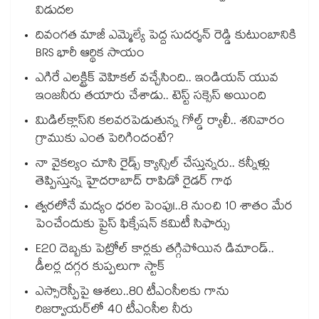
విడుదల
దివంగత మాజీ ఎమ్మెల్యే పెద్ద సుదర్శన్ రెడ్డి కుటుంబానికి
BRS భారీ ఆర్థిక సాయం
ఎగిరే ఎలక్ట్రిక్ వెహికల్ వచ్చేసింది.. ఇండియన్ యువ
ఇంజనీరు తయారు చేశాడు.. టెస్ట్ సక్సెస్ అయింది
మిడిల్‌క్లాస్‌ని కలవరపెడుతున్న గోల్డ్ ర్యాలీ.. శనివారం
గ్రాముకు ఎంత పెరిగిందంటే?
నా వైకల్యం చూసి రైడ్స్ క్యాన్సిల్ చేస్తున్నరు.. కన్నీళ్లు
తెప్పిస్తున్న హైదరాబాద్ రాపిడో రైడర్ గాథ
త్వరలోనే మద్యం ధ‌‌ర‌‌ల పెంపు!..8 నుంచి 10 శాతం మేర
పెంచేందుకు ప్రైస్ ఫిక్సేష‌‌న్ క‌‌మిటీ సిఫార్సు
E20 దెబ్బకు పెట్రోల్ కార్లకు తగ్గిపోయిన డిమాండ్..
డీలర్ల దగ్గర కుప్పలుగా స్టాక్
ఎస్సారెస్పీపై ఆశలు..80 టీఎంసీలకు గాను
రిజర్వాయర్‌‌‌‌‌‌‌‌‌‌‌‌‌‌‌‌లో 40 టీఎంసీల నీరు