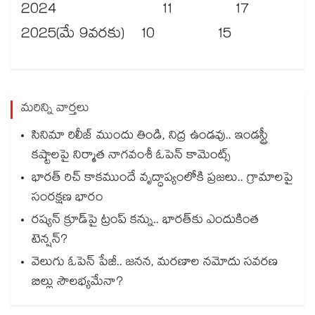
2024 11 17
2025(మే 9వరకు) 10 15
మరిన్ని వార్తలు
సినిమా రిలీజ్ ముందు తిండి, నిద్ర ఉండవు.. ఇండస్ట్రీ
కష్టాలపై నిర్మాత నాగవంశీ ఓపెన్ కామెంట్స్
భారత్ రిచ్ కాకముందే వృద్ధాప్యంలోకి ప్రజలు.. గ్రామాలపై
సంరక్షణ భారం
రష్యన్ క్రూడ్‌పై ట్రంప్ కన్ను.. భారత్‌కు ఎందుకింత
టెన్షన్?
వెలుగు ఓపెన్ పేజీ.. జనన, మరణాల నమోదు సవరణ
బిల్లు సౌలభ్యమేనా?