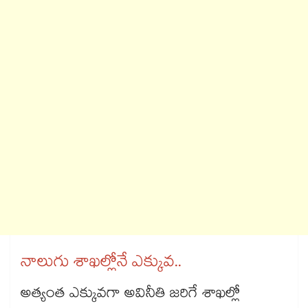
నాలుగు శాఖల్లోనే ఎక్కువ..
అత్యంత ఎక్కువగా అవినీతి జరిగే శాఖల్లో