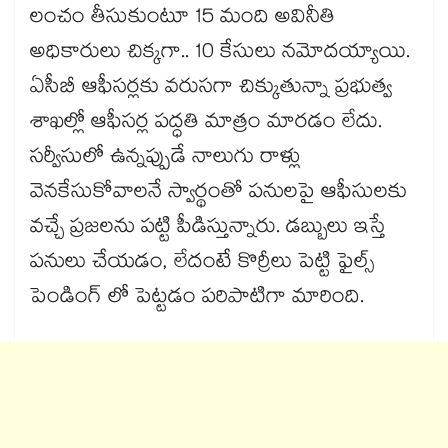
లంచం తీసుకుంటూ 15 మంది అవినీతి
అధికారులు చిక్కగా.. 10 కేసులు నమోదయ్యాయి.
ఏసీబీ ఆఫీసర్లకు వరుసగా చిక్కుతున్నా ప్రభుత్వ
శాఖల్లో ఆఫీసర్ల పద్ధతి మాత్రం మారడం లేదు.
సర్వీసులో ఉన్నప్పుడే నాలుగు రాళ్లు
వెనకేసుకోవాలనే స్వార్థంతో పనులపై ఆఫీసులకు
వచ్చే ప్రజలను పట్టి పీడిస్తున్నారు. డబ్బులు ఇస్తే
పనులు చేయడం, లేదంటే కొర్రీలు పెట్టి ఫైల్స్‌‌‌‌‌
పెండింగ్ లో పెట్టడం పరిపాటిగా మారింది.