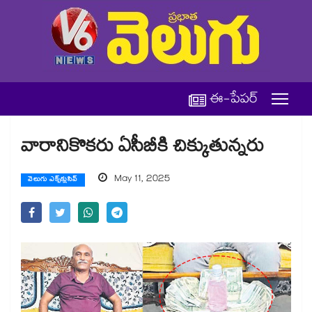
ఈ-పేపర్
వారానికొకరు ఏసీబీకి చిక్కుతున్నరు
May 11, 2025
వెలుగు ఎక్స్‌క్లుసివ్