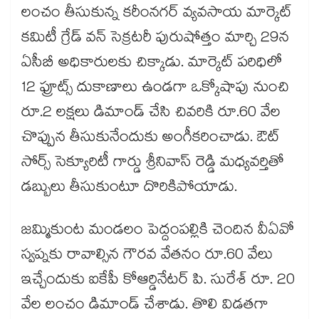
లంచం తీసుకున్న కరీంనగర్ వ్యవసాయ మార్కెట్
కమిటీ గ్రేడ్ వన్ సెక్రటరీ పురుషోత్తం మార్చి 29న
ఏసీబీ అధికారులకు చిక్కాడు. మార్కెట్ పరిధిలో
12 ఫ్రూట్స్ దుకాణాలు ఉండగా ఒక్కోషాపు నుంచి
రూ.2 లక్షలు డిమాండ్ చేసి చివరికి రూ.60 వేల
చొప్పున తీసుకునేందుకు అంగీకరించాడు. ఔట్
సోర్స్ సెక్యూరిటీ గార్డు శ్రీనివాస్ రెడ్డి మధ్యవర్తితో
డబ్బులు తీసుకుంటూ దొరికిపోయాడు.
జమ్మికుంట మండలం పెద్దంపల్లికి చెందిన వీఏవో
స్వప్నకు రావాల్సిన గౌరవ వేతనం రూ.60 వేలు
ఇచ్చేందుకు ఐకేపీ కోఆర్డినేటర్ పి. సురేశ్ రూ. 20
వేల లంచం డిమాండ్ చేశాడు. తొలి విడతగా