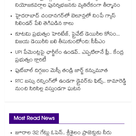
నియోజకవర్గాల పునర్విభజనకు వ్యతిరేకంగా తీర్మానం
హైదరాబాద్⁪ చందానగర్⁫లో బెలూన్లలో నింపే గ్యాస్
సిలిండర్ పేలి తెగిపడిన కాలు
కూటమి ప్రభుత్వం హెరిటేజ్, ప్రైవేట్ డెయిరీల కోసం...
విజయ డెయిరీని బలి తీసుకుంటోంది: సీపీఎం
UPI పేమెంట్లపై ఛార్జీలేం ఉండవ్.. ఎప్పటిలానే ఫ్రీ.. కేంద్ర
ప్రభుత్వం క్లారిటీ
ఫుట్‎బాల్ దిగ్గజం మెస్సీ తండ్రి జార్జ్ కన్నుమూత
RTC బస్సు రన్నింగ్⁫లో ఉండగా డ్రైవర్‌కు ఫిట్స్.. కామారెడ్డి
నుంచి సిరిసిల్ల వస్తుండగా ఘటన
Most Read News
జూరాల 32 గేట్లు ఓపెన్.. శ్రీశైలం ప్రాజెక్టుకు నీరు