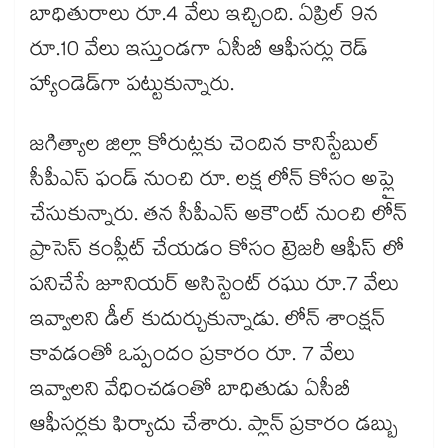
బాధితురాలు రూ.4 వేలు ఇచ్చింది. ఏప్రిల్ 9న
రూ.10 వేలు ఇస్తుండగా ఏసీబీ ఆఫీసర్లు రెడ్
హ్యాండెడ్‌‌‌‌‌‌‌‌‌‌‌‌‌‌‌‌‌‌‌‌‌‌‌‌‌‌‌‌‌‌‌‌‌‌‌‌‌‌‌‌‌‌‌‌‌‌‌‌‌‌‌‌‌‌‌‌‌‌‌‌‌‌‌‌‌‌‌‌‌‌‌‌‌‌‌‌‌‌‌‌‌‌‌‌‌‌‌‌‌‌‌‌‌‌‌‌‌‌‌‌‌‌‌‌‌‌‌‌‌‌‌‌‌‌‌‌‌‌‌‌‌‌‌‌‌‌‌‌గా పట్టుకున్నారు.
జగిత్యాల జిల్లా కోరుట్లకు చెందిన కానిస్టేబుల్
సీపీఎస్ ఫండ్ నుంచి రూ. లక్ష లోన్ కోసం అప్లై
చేసుకున్నారు. తన సీపీఎస్ అకౌంట్ నుంచి లోన్
ప్రాసెస్ కంప్లీట్ చేయడం కోసం ట్రెజరీ ఆఫీస్ లో
పనిచేసే జూనియర్ అసిస్టెంట్ రఘు రూ.7 వేలు
ఇవ్వాలని డీల్ కుదుర్చుకున్నాడు. లోన్ శాంక్షన్
కావడంతో ఒప్పందం ప్రకారం రూ. 7 వేలు
ఇవ్వాలని వేధించడంతో బాధితుడు ఏసీబీ
ఆఫీసర్లకు ఫిర్యాదు చేశారు. ప్లాన్ ప్రకారం డబ్బు