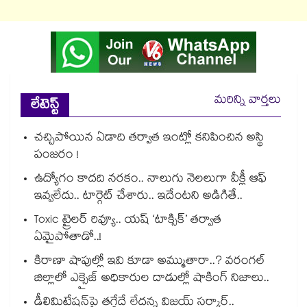
మరిన్ని వార్తలు
లేటెస్ట్
చచ్చిపోయిన ఏడాది తర్వాత ఇంట్లో కనిపించిన అస్థి
పంజరం !
ఉద్యోగం కాదది నరకం.. నాలుగు నెలలుగా వీక్లీ ఆఫ్
ఇవ్వలేదు.. టార్గెట్ చేశారు.. ఇదేంటని అడిగితే..
Toxic ట్రైలర్ రివ్యూ.. యష్ ‘టాక్సిక్’ తర్వాత
ఏమైపోతాడో..!
కిరాణా షాపుల్లో ఇవి కూడా అమ్ముతారా..? వరంగల్
జిల్లాలో ఎక్సైజ్ అధికారుల దాడుల్లో షాకింగ్ నిజాలు..
డీలిమిటేషన్‎పై తగ్గేదే లేదన్న విజయ్ సర్కార్..