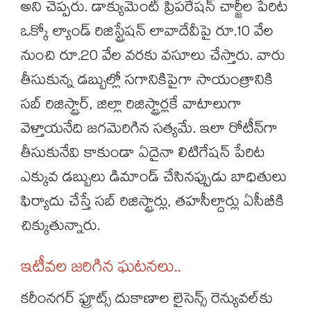
అని చెప్పరు. డాక్యుమెంట్ ప్రిపరేషన్ చార్జీల పేరిట
ఒక్కో ల్యాండ్ రిజిస్ట్రేషన్ లావాదేవీపై రూ.10 వేల
నుంచి రూ.20 వేల వరకు వసూలు చేస్తారు. వారు
తీసుకున్న డబ్బుల్లో సగానికిపైగా సాయంత్రానికి
సబ్ రిజిస్ట్రార్, జిల్లా రిజిస్ట్రార్లకే వాటాలుగా
వెళ్తాయనేది జగమెరిగిన సత్యమే. ఇలా రోటీన్‌‌‌‌‌‌‌‌‌గా
తీసుకునేవి కాకుండా ఏదైనా లిటిగేషన్ పేరిట
ఎక్కువ డబ్బులు డిమాండ్ చేసినప్పుడు బాధితులు
ఫిర్యాదు చేస్తే సబ్ రిజిస్ట్రార్లు, తహసీల్దార్లు ఏసీబీకి
చిక్కుతున్నారు.
ఇటీవల జరిగిన ఘటనలు..
కరీంనగర్ ఫ్రూట్స్ దుకాణాల లైసెన్స్ రెన్యువల్‌‌‌‌‌‌‌‌‌‌‌‌‌‌‌‌‌‌‌‌‌‌‌‌‌‌‌‌‌‌‌‌‌‌‌‌‌‌‌‌‌‌‌‌‌‌‌‌‌‌‌‌‌‌‌‌‌‌‌‌‌‌‌‌‌‌‌‌‌‌‌‌‌‌‌‌‌‌‌‌‌‌‌‌‌‌‌‌‌‌‌‌‌‌‌‌‌‌‌‌‌‌‌‌‌‌‌‌‌‌‌‌‌‌‌‌‌‌‌‌‌‌‌‌‌‌‌‌కు