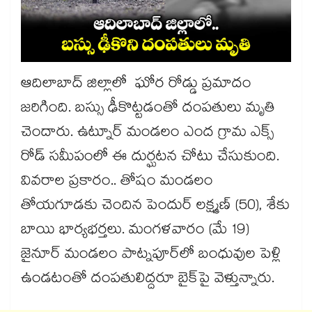
ఆదిలాబాద్ జిల్లాలో ఘోర రోడ్డు ప్రమాదం
జరిగింది. బస్సు ఢీకొట్టడంతో దంపతులు మృతి
చెందారు. ఉట్నూర్ మండలం ఎంద గ్రామ ఎక్స్
రోడ్ సమీపంలో ఈ దుర్ఘటన చోటు చేసుకుంది.
వివరాల ప్రకారం.. తోషం మండలం
తోయగూడకు చెందిన పెందుర్ లక్ష్మణ్ (50), శేకు
బాయి భార్యభర్తలు. మంగళవారం (మే 19)
జైనూర్ మండలం పాట్నపూర్‎లో బంధువుల పెళ్లి
ఉండటంతో దంపతులిద్దరూ బైక్‎పై వెళ్తున్నారు.