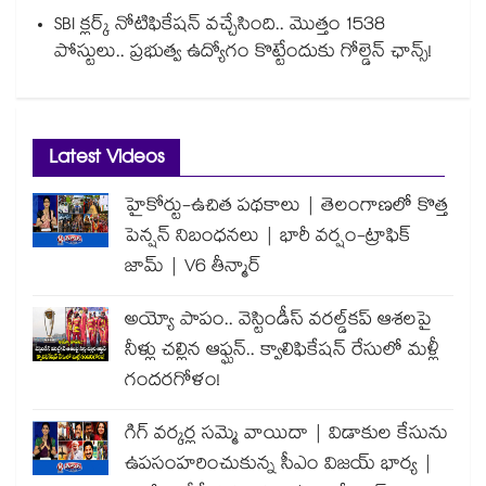
SBI క్లర్క్ నోటిఫికేషన్ వచ్చేసింది.. మొత్తం 1538
పోస్టులు.. ప్రభుత్వ ఉద్యోగం కొట్టేందుకు గోల్డెన్ ఛాన్స్!
Latest Videos
హైకోర్టు-ఉచిత పథకాలు | తెలంగాణలో కొత్త
పెన్షన్ నిబంధనలు | భారీ వర్షం-ట్రాఫిక్
జామ్ | V6 తీన్మార్
అయ్యో పాపం.. వెస్టిండీస్ వరల్డ్‌కప్ ఆశలపై
నీళ్లు చల్లిన ఆఫ్ఘన్.. క్వాలిఫికేషన్ రేసులో మళ్లీ
గందరగోళం!
గిగ్ వర్కర్ల సమ్మె వాయిదా | విడాకుల కేసును
ఉపసంహరించుకున్న సీఎం విజయ్ భార్య |