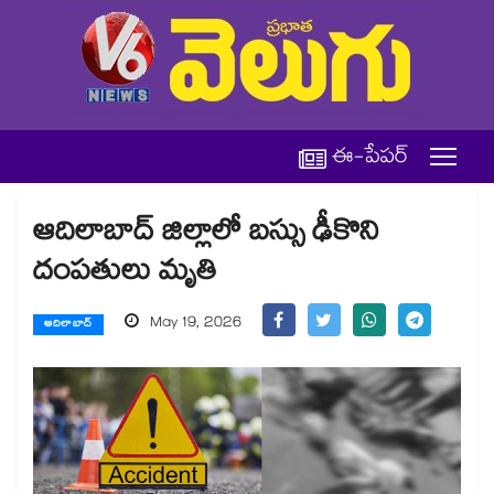
ఈ-పేపర్
ఆదిలాబాద్ జిల్లాలో బస్సు ఢీకొని
దంపతులు మృతి
May 19, 2026
ఆదిలాబాద్