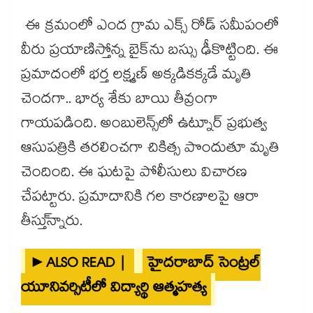
ఈ క్రమంలో ఎంద గ్రామ ఎక్స్ రోడ్ సమీపంలో
వీరు ప్రయాణిస్తోన్న బైక్‎ను బస్సు ఢీకొట్టింది. ఈ
ప్రమాదంలో భర్త లక్ష్మణ్ అక్కడికక్కడే మృతి
చెందగా.. భార్య శేకు బాయి తీవ్రంగా
గాయపడింది. అంబులెన్స్‎లో ఉట్నూర్ ప్రభుత్వ
ఆసుపత్రికి తరలించగా చికిత్స పొందుతూ మృతి
చెందింది. ఈ ఘటపై పోలీసులు విచారణ
చేపట్టారు. ప్రమాదానికి గల కారణాలపై ఆరా
తీస్తు్న్నారు.
►ALSO READ |
హైదరాబాద్ సెంట్రల్
యూనివర్సిటీలో విద్యార్థి ఆత్మహత్య