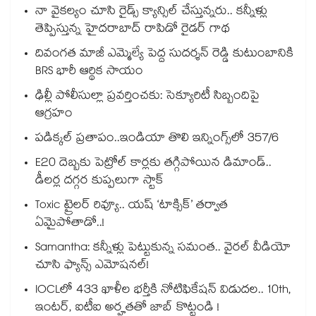
నా వైకల్యం చూసి రైడ్స్ క్యాన్సిల్ చేస్తున్నరు.. కన్నీళ్లు
తెప్పిస్తున్న హైదరాబాద్ రాపిడో రైడర్ గాథ
దివంగత మాజీ ఎమ్మెల్యే పెద్ద సుదర్శన్ రెడ్డి కుటుంబానికి
BRS భారీ ఆర్థిక సాయం
ఢిల్లీ పోలీసుల్లా ప్రవర్తించకు: సెక్యూరిటీ సిబ్బందిపై
ఆగ్రహం
పడిక్కల్‌‌ ప్రతాపం..ఇండియా తొలి ఇన్నింగ్స్‌‌లో 357/6
E20 దెబ్బకు పెట్రోల్ కార్లకు తగ్గిపోయిన డిమాండ్..
డీలర్ల దగ్గర కుప్పలుగా స్టాక్
Toxic ట్రైలర్ రివ్యూ.. యష్ ‘టాక్సిక్’ తర్వాత
ఏమైపోతాడో..!
Samantha: కన్నీళ్లు పెట్టుకున్న సమంత.. వైరల్ వీడియో
చూసి ఫ్యాన్స్ ఎమోషనల్!
IOCLలో 433 ఖాళీల భర్తీకి నోటిఫికేషన్ విడుదల.. 10th,
ఇంటర్, ఐటీఐ అర్హతతో జాబ్ కొట్టండి !