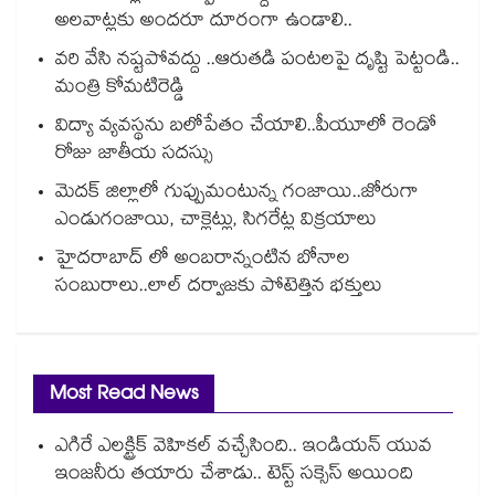
అలవాట్లకు అందరూ దూరంగా ఉండాలి..
వరి వేసి నష్టపోవద్దు ..ఆరుతడి పంటలపై దృష్టి పెట్టండి..
మంత్రి కోమటిరెడ్డి
విద్యా వ్యవస్థను బలోపేతం చేయాలి..పీయూలో రెండో
రోజు జాతీయ సదస్సు
మెదక్ జిల్లాలో గుప్పుమంటున్న గంజాయి..జోరుగా
ఎండుగంజాయి, చాక్లెట్లు, సిగరేట్ల విక్రయాలు
హైదరాబాద్ లో అంబరాన్నంటిన బోనాల
సంబురాలు..లాల్ దర్వాజకు పోటెత్తిన భక్తులు
Most Read News
ఎగిరే ఎలక్ట్రిక్ వెహికల్ వచ్చేసింది.. ఇండియన్ యువ
ఇంజనీరు తయారు చేశాడు.. టెస్ట్ సక్సెస్ అయింది