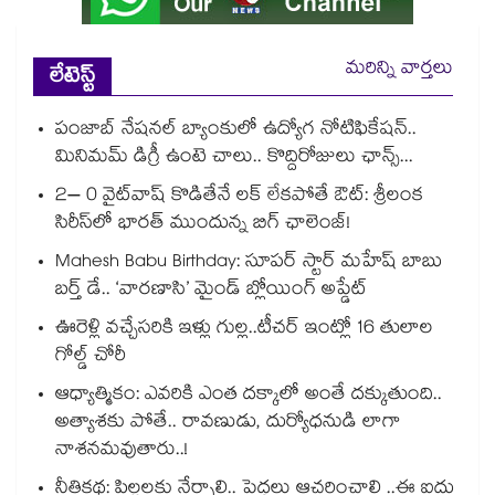
మరిన్ని వార్తలు
లేటెస్ట్
పంజాబ్ నేషనల్ బ్యాంకులో ఉద్యోగ నోటిఫికేషన్..
మినిమమ్ డిగ్రీ ఉంటె చాలు.. కొద్దిరోజులు ఛాన్స్...
2– 0 వైట్‌వాష్ కొడితేనే లక్ లేకపోతే ఔట్: శ్రీలంక
సిరీస్‌లో భారత్ ముందున్న బిగ్ ఛాలెంజ్!
Mahesh Babu Birthday: సూపర్ స్టార్ మహేష్ బాబు
బర్త్ డే.. ‘వారణాసి’ మైండ్ బ్లోయింగ్ అప్డేట్
ఊరెళ్లి వచ్చేసరికి ఇళ్లు గుల్ల..టీచర్ ఇంట్లో 16 తులాల
గోల్డ్ చోరీ
ఆధ్యాత్మికం: ఎవరికి ఎంత దక్కాలో అంతే దక్కుతుంది..
అత్యాశకు పోతే.. రావణుడు, దుర్యోధనుడి లాగా
నాశనమవుతారు..!
నీతికథ: పిల్లలకు నేర్పాలి.. పెద్దలు ఆచరించాలి ..ఈ ఐదు