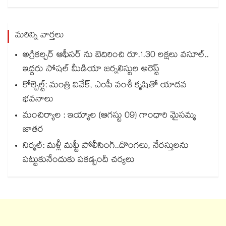
మరిన్ని వార్తలు
అగ్రికల్చర్ ఆఫీసర్‌‌‌‌ ను బెదిరించి రూ.1.30 లక్షలు వసూల్‌‌..
ఇద్దరు సోషల్ మీడియా జర్నలిస్టుల అరెస్ట్
కోల్బెల్ట్: మంత్రి వివేక్, ఎంపీ వంశీ కృషితో యాదవ
భవనాలు
మంచిర్యాల : ఇయ్యాల (ఆగస్టు 09) గాంధారి మైసమ్మ
జాతర
నిర్మల్: మళ్లీ మఫ్టీ పోలీసింగ్..దొంగలు, నేరస్తులను
పట్టుకునేందుకు పకడ్బందీ చర్యలు