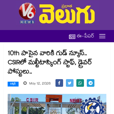
ఈ-పేపర్
10th పాసైన వారికి గుడ్ న్యూస్..
CSIRలో మల్టీటాస్కింగ్ స్టాఫ్, డ్రైవర్
పోస్టులు..
May 12, 2026
సక్సెస్