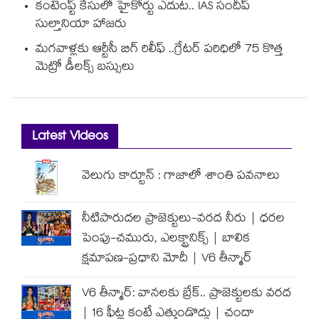
కంటెంప్ట్ కేసులో హైకోర్టు ఎదుట.. IAS సందీప్
సుల్తానియా హాజరు
మగవాళ్లకు ఆర్టీసీ బిగ్ రిలీఫ్ ..గ్రేటర్ పరిధిలో 75 కొత్త
మెట్రో డీలక్స్ బస్సులు
Latest Videos
వెలుగు కార్టూన్ : గాజాలో శాంతి పవనాలు
నీటిపారుదల ప్రాజెక్టులు-వరద నీరు | ధరల
పెంపు-చమురు, ఎలక్ట్రానిక్స్ | బాలిక
క్షమాపణ-ప్రధాని మోదీ | V6 తీన్మార్
V6 తీన్మార్: వానలకు బ్రేక్.. ప్రాజెక్టులకు వరద
| 16 ఫీట్ల కంటే ఎత్తుండొద్దు | చందా