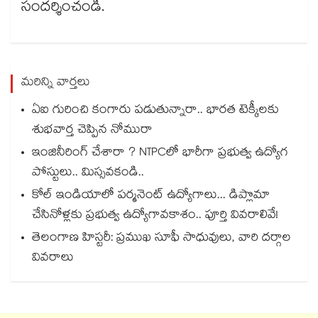
సందర్శించండి.
మరిన్ని వార్తలు
ఏఐ గురించి కంగారు పడుతున్నారా.. భారత టెక్కీలకు
శుభవార్త చెప్పిన నోమురా
ఇంజినీరింగ్ చేశారా ? NTPCలో భారీగా ప్రభుత్వ ఉద్యోగ
పోస్టులు.. మిస్సవకండి..
కోల్ ఇండియాలో పర్మనెంట్ ఉద్యోగాలు... డిప్లొమా
చేసినోళ్లకు ప్రభుత్వ ఉద్యోగావకాశం.. పూర్తి వివరాలివే!
తెలంగాణ హిస్టరీ: ప్రముఖ సూఫీ సాధువులు, వారి దర్గాల
వివరాలు