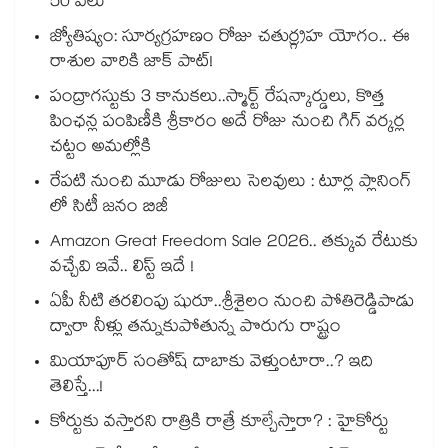
50 వేలు
జ్యోతిష్యం: సూర్యగ్రహణం రోజు చతుర్గ్రహ యోగం.. ఈ
రాశుల వారికి జాక్ పాట్!
పంద్రాగస్టుకు 3 కానుకలు..స్మార్ట్ రేషన్కార్డులు, కొత్త
పింఛన్ల పంపిణీకి శ్రీకారం అదే రోజు నుంచి గిగ్ వర్కర్ల
చట్టం అమల్లోకి
రేపటి నుంచి మూడు రోజులు సెలవులు : టూర్ల ప్లానింగ్
లో సిటీ జనం బిజీ
Amazon Great Freedom Sale 2026.. తక్కువ రేటుకు
వచ్చేవి ఇవే.. లిస్ట్ ఇదే !
ఏపీ నీటి తరలింపు షురూ..శ్రీశైలం నుంచి పోతిరెడ్డిపాడు
ద్వారా నీళ్లు తన్నుకుపోతున్న పొరుగు రాష్ట్రం
మియాపూర్ సంతోష్ దాబాకు వెళ్తుంటారా..? ఇది
తెలిస్తే...!
కోర్టుకు వస్తారని రాత్రికి రాత్రే కూల్చేస్తారా? : హైకోర్టు