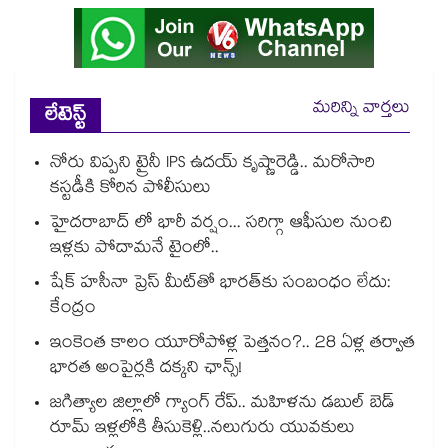
మరిన్ని వార్తలు
లేటెస్ట్
నోరు విప్పని ట్రైనీ IPS ఉదయ్ కృష్ణారెడ్డి.. మరోసారి
కస్టడీకి కోరిన పోలీసులు
హైదరాబాద్ లో భారీ వర్షం... సరిగ్గా ఆఫీసుల నుంచి
ఇళ్లకు పోదామనే టైంలో..
షేక్ హసీనా ప్రెస్ మీట్‎తో భారత్‎కు సంబంధం లేదు:
కేంద్రం
ఇంకెంత కాలం యూరోపోళ్ల పెత్తనం?.. 28 ఏళ్ల తర్వాత
భారత అంపైర్లకి దక్కని ఛాన్స్!
జగిత్యాల జిల్లాలో గ్యాంగ్ రేప్.. మహిళను డబుల్ బెడ్
రూమ్ ఇళ్లలోకి తీసుకెళ్లి..నలుగురు యువకులు