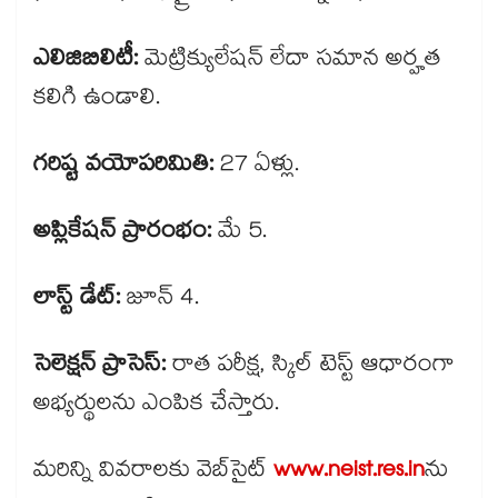
ఎలిజిబిలిటీ:
మెట్రిక్యులేషన్ లేదా సమాన అర్హత
కలిగి ఉండాలి.
గరిష్ట వయోపరిమితి:
27 ఏళ్లు.
అప్లికేషన్ ప్రారంభం:
మే 5.
లాస్ట్ డేట్:
జూన్ 4.
సెలెక్షన్ ప్రాసెస్:
రాత పరీక్ష, స్కిల్ టెస్ట్ ఆధారంగా
అభ్యర్థులను ఎంపిక చేస్తారు.
మరిన్ని వివరాలకు వెబ్​సైట్
www.neist.res.in
ను