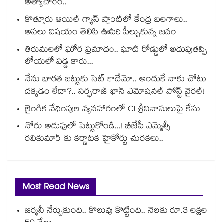
అత్యాచారం..
కొత్తూరు ఆయిల్ గ్యాస్⁪ ప్లాంట్⁫లో కేంద్ర బలగాలు..
అసలు విషయం తెలిసి ఊపిరి పీల్చుకున్న జనం
తిరుమలలో ఘోర ప్రమాదం.. ఘాట్ రోడ్డులో అదుపుతప్పి
లోయలో పడ్డ కారు...
నేను భారత జట్టుకు సెట్ కాదేమో.. అందుకే నాకు చోటు
దక్కడం లేదా?.. సర్ఫరాజ్ ఖాన్ ఎమోషనల్ పోస్ట్ వైరల్!
లైంగిక వేధింపుల వ్యవహారంలో CI శ్రీనివాసులుపై కేసు
నోరు అదుపులో పెట్టుకోండి...! బీజేపీ ఎమ్మెల్సీ
రవికుమార్ కు కర్ణాటక హైకోర్టు చురకలు..
Most Read News
జర్మనీ నేర్చుకుంది.. కొలువు కొట్టింది.. నెలకు రూ.3 లక్షల