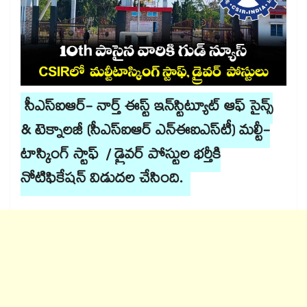
సీఎస్ఐఆర్- నార్త్ ఈస్ట్ ఇన్​స్టిట్యూట్ ఆఫ్ సైన్స్
& టెక్నాలజీ (సీఎస్ఐఆర్ ఎన్ఈఐఎస్​టీ) మల్టీ-
టాస్కింగ్ స్టాఫ్ / డ్రైవర్ పోస్టుల భర్తీకి
నోటిఫికేషన్ విడుదల చేసింది.