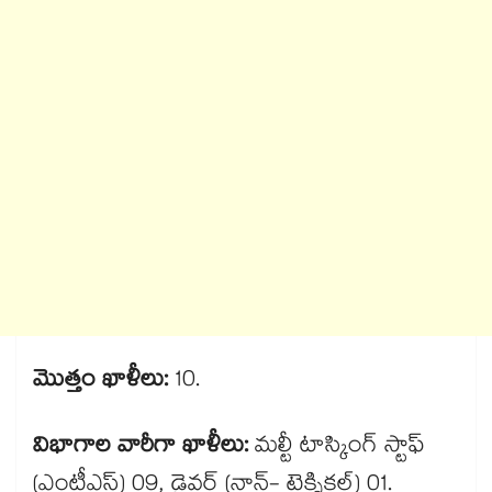
మొత్తం ఖాళీలు:
10.
విభాగాల వారీగా ఖాళీలు:
మల్టీ టాస్కింగ్ స్టాఫ్
(ఎంటీఎస్) 09, డ్రైవర్ (నాన్- టెక్నికల్) 01.