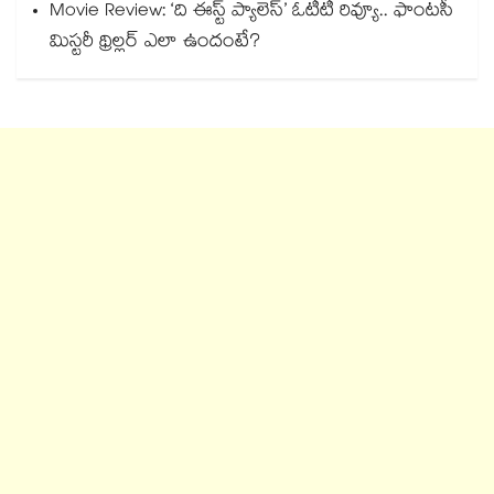
Movie Review: ‘ది ఈస్ట్ ప్యాలెస్’ ఓటీటీ రివ్యూ.. ఫాంటసీ
మిస్టరీ థ్రిల్లర్ ఎలా ఉందంటే?