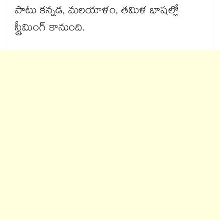
పాటు కన్నడ, మలయాళం, తమిళ భాషల్లో
స్ట్రీమింగ్ కానుంది.