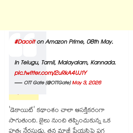
#Dacoit
on Amazon Prime, 08th May.
In Telugu, Tamil, Malayalam, Kannada.
pic.twitter.com/2uRkA4UJ1Y
— OTT Gate (@OTTGate)
May 3, 2026
కథాంశం..
'డెకాయిట్' కథాంశం చాలా ఆసక్తికరంగా
సాగుతుంది. జైలు నుంచి తప్పించుకున్న ఒక
హత్య నేరస్తుడు, తన మాజీ ప్రేయసిపై పగ