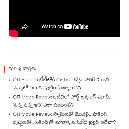
మరిన్ని వార్తలు
OTT Horror: ఓటీటీలోకి రూ.550 కోట్ల హారర్ మూవీ..
వెన్నులో వణుకు పుట్టించే ఆత్మల కథ
OTT Movie Review: ఓటీటీలో హార్ట్ టచ్చింగ్ మూవీ..
‘చిన్న చిన్న ఆశై’ ఎలా ఉందంటే?
OTT Movie Review: స్కామ్‌లతో మొదలై.. షాకింగ్
ట్విస్టులతో.. వీకెండ్‌లో చూడాల్సిన ఓటీటీ థ్రిల్లర్ ఇదేనా?