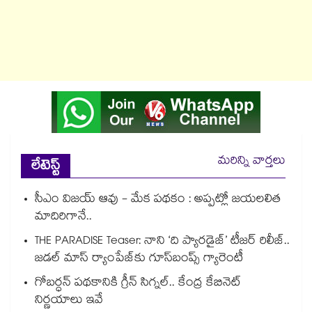
మరిన్ని వార్తలు
లేటెస్ట్
సీఎం విజయ్ ఆవు - మేక పథకం : అప్పట్లో జయలలిత
మాదిరిగానే..
THE PARADISE Teaser: నాని ‘ది ప్యారడైజ్‌‌’ టీజర్ రిలీజ్..
జడల్ మాస్ ర్యాంపేజ్‌కు గూస్‌బంప్స్ గ్యారెంటీ
గోబర్ధన్ పథకానికి గ్రీన్ సిగ్నల్.. కేంద్ర కేబినెట్
నిర్ణయాలు ఇవే