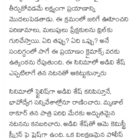
తీర్చుకోవడమే లక్ష్యంగా ప్రయాణాన్ని
మొదలుపెడతాడు. ఈ క్రమంలో జరిగే ఊహించని
పరిణామాలు, మలుపులు ప్రేక్షకులను థ్రిల్‌కు
గురిచేస్తాయి. ఏది తప్పు? ఏది ఒప్పు? అనే
సందిగ్ధంలో సాగే ఈ ప్రయాణం క్లైమాక్స్ వరకు
ఉత్కంఠను రేపుతుంది. ఈ సినిమాలో అడివి శేష్
ఎప్పటిలాగే తన నటనతో ఆకట్టుకున్నారు
సినిమాలో స్టైలిష్‌గా అడివి శేష్ కనిపిస్తూనే,
భావోద్వేగ సన్నివేశాల్లోనూ రాణించారు. మృణాల్
ఠాకూర్ తన పాత్ర పరిధి మేరకు అద్భుతమైన
నటనను కనబరిచారు. అడివి శేష్‌తో ఆమె కెమిస్ట్రీ
స్క్రీన్ పై ఫ్రెష్‌గా ఉంది. ఒక విలక్షణమైన పోలీస్