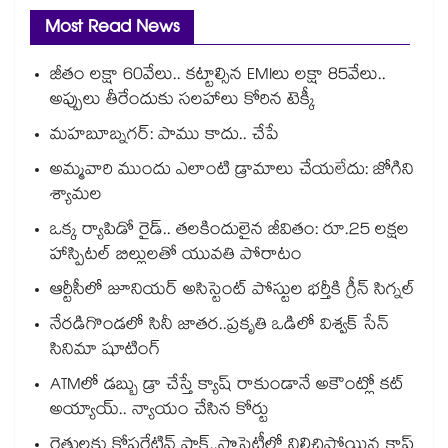
Most Read News
జీతం లక్షా 60వేలు.. కట్టాల్సిన EMIలు లక్షా 85వేలు..
అప్పులు తీరేందుకు సలహాలు కోరిన టెక్కీ
మహబూబ్నగర్: పాము కాదు.. చేపే
అమ్మవారి ముందు ఎలాంటి డ్రామాలు చేయలేదు: జోగిని
శ్యామల
ఒక్క ర్యాపిడో రైడ్.. తలకిందులైన జీవితం: రూ.25 లక్షల
హాస్పిటల్ బిల్లులతో యువతి పోరాటం
ఆర్టీసీలో జూనియర్ అసిస్టెంట్‌‌ పోస్టుల భర్తీకి గ్రీన్‌‌ సిగ్నల్
నేరడిగొండలో సినీ జాతర..ప్రకృతి ఒడిలో విశ్వక్ సేన్
సినిమా షూటింగ్
ATMలో డబ్బు డ్రా చేస్తే క్యాష్ రాకుండానే అకౌంట్లో కట్
అయ్యాయ్.. న్యాయం చేసిన కోర్టు
రైతులకు కోపరేటివ్ షాక్..సొసైటీల్లో నిలిచిపోయిన క్రాప్