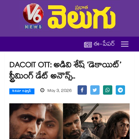
ఈ-పేపర్
DACOIT OTT: అడివి శేష్ ‘డెకాయిట్’
స్ట్రీమింగ్ డేట్ అనౌన్స్..
May 3, 2026
సినిమా రివ్యూస్