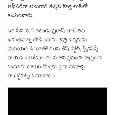
ఆఫీసర్‌గా అనురాగ్ కశ్యప్ కొత్త లుక్‌లో
కనిపించారు.
ఇక సీనియర్ నటుడు ప్రకాష్ రాజ్ తన
అనుభవాన్ని జోడించారు. చిత్ర దర్శకుడు
షానియెల్‌ డియోతో కలిసి శేష్‌ స్టోరీ, స్క్రీన్‌ప్లే
రాయడం విశేషం. ఈ మూవీ ప్రపంచ వ్యాప్తంగా
సుమారు రూ.55 కోట్లకు పైగా వసూళ్లు
రాబట్టినట్లు సమాచారం.