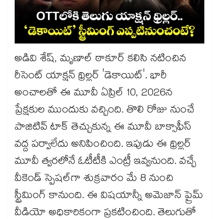
అడివి శేష్, మృణాల్ ఠాకూర్ కలిసి నటించిన
రీసెంట్ యాక్షన్ థ్రిల్లర్ 'డెకాయిట్'. భారీ
అంచాలతో ఈ మూవీ ఏప్రిల్ 10, 2026న
ప్రేక్షకుల ముందుకు వచ్చింది. తొలి రోజు నుంచే
పాజిటివ్ టాక్ తెచ్చుకున్న ఈ మూవీ బాక్సాఫీస్
వద్ద పర్వాలేదు అనిపించింది. ఇపుడు ఈ థ్రిల్లర్
మూవీ త్వరలోనే ఓటీటీకి ఎంట్రీ ఇవ్వనుంది. వచ్చే
వీకెండ్ స్పెషల్⁭గా శుక్రవారం మే 8 నుంచి
స్ట్రీమింగ్ కానుంది. ఈ విషయాన్నీ అమెజాన్ ప్రైమ్
వీడియో అధికారికంగా ప్రకటించింది. తెలుగుతో