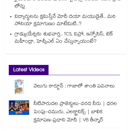
లోన్లు
విద్యార్థులను క్షమిస్తేనే మోదీ దయా మయుడైతే.. మరి
సోనియా క్షమాగుణం మాటేమిటి..?
గ్రాడ్యుయేట్లకు శుభవార్త.. TCS, విప్రో, ఇన్ఫోసిస్, టెక్
మహీంద్రా, హెచ్సీఎల్ ఏం చేస్తున్నాయంటే?
Latest Videos
వెలుగు కార్టూన్ : గాజాలో శాంతి పవనాలు
నీటిపారుదల ప్రాజెక్టులు-వరద నీరు | ధరల
పెంపు-చమురు, ఎలక్ట్రానిక్స్ | బాలిక
క్షమాపణ-ప్రధాని మోదీ | V6 తీన్మార్