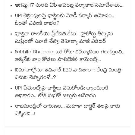
ఆగష్టు 17 నుంచి ఏపీ అసెంబ్లీ వర్షాకాల సమావేశాలు...
UPI చెల్లింపులపై ఛార్జీలకు మోడీ సర్కార్ ఆమోదం..
దీంతో ఎవరికి లాభం?
పూర్తిగా రాజకీయ ప్రేరేపిత కేసు.. హైకోర్టు తీర్పును
సుప్రీంలో సవాల్ చేస్తా: తెహెల్కా మాజీ ఎడిటర్
Sobhita Dhulipala: ఒక రోజు కమ్యూనిజం గెలుస్తుంది..
అక్కినేని వారి కోడలు పొలిటికల్ కామెంట్స్..
విమానాల్లోనూ ఇథనాల్ E20 వాడతారా : కేంద్ర మంత్రి
ఏమని చెప్పారంటే..?
UPI పేమెంట్స్⁪పై ఛార్జీలు వేసుకోండి: బ్యాంకులకే
అధికారం.. లోక్ సభలో బిల్లుకు ఆమోదం
రాజమండ్రిలో దారుణం... మహిళా డాక్టర్ తలపై కారు
ఎక్కించి...!