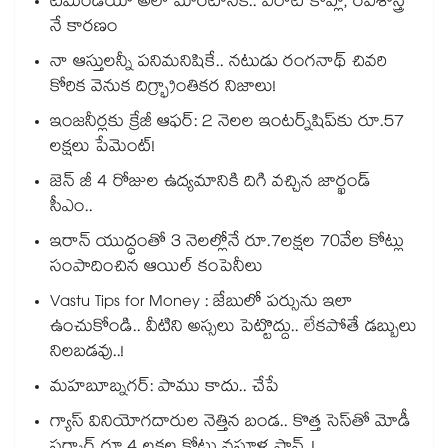
టీమిండియా అలా మారటానికి.. విరాట్ కోహ్లీ, రవిశాస్త్రి
నే కారణం
నా ఆస్తులన్నీ పనిమనిషికే.. నటుడు రంగనాథ్ చివరి
కోరిక వెనుక దిగ్భ్రాంతికర నిజాలు!
ఇంజనీర్లకు క్రేజీ ఆఫర్: 2 నెలల ఇంటర్న్‌షిప్‌కు రూ.57
లక్షలు పేమెంట్!
జెన్ జీ 4 రోజుల ఉద్యమానికి దిగి వచ్చిన జార్ఖండ్
సీఎం..
ఇరాన్ యుద్ధంతో 3 నెలల్లోనే రూ.7లక్షల 70వేల కోట్లు
సంపాదించిన ఆయిల్ కంపెనీలు
Vastu Tips for Money : జేబులో పర్సును ఇలా
ఉంచుకోండి.. వీటిని అస్సలు పెట్టొద్దు.. లేకపోతే డబ్బులు
నిలబడవు..!
మహబూబ్నగర్: పాము కాదు.. చేపే
గ్యాస్ వినియోగదారుల నెత్తిన బండ.. కొత్త సెస్‌తో మోడీ