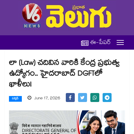
ఈ-పేపర్
లా (Law) చదివిన వారికి కేంద్ర ప్రభుత్వ
ఉద్యోగం.. హైదరాబాద్ DGFTలో
ఖాళీలు!
June 17, 2026
సక్సెస్