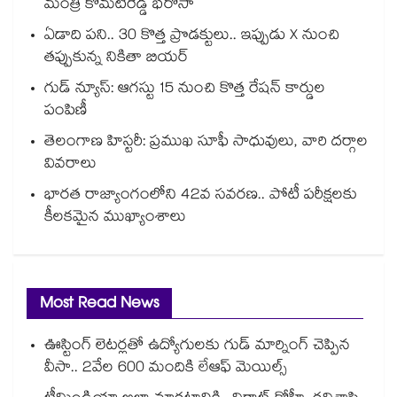
మంత్రి కోమటిరెడ్డి భరోసా
ఏడాది పని.. 30 కొత్త ప్రొడక్టులు.. ఇప్పుడు X నుంచి
తప్పుకున్న నికితా బియర్
గుడ్ న్యూస్: ఆగస్టు 15 నుంచి కొత్త రేషన్ కార్డుల
పంపిణీ
తెలంగాణ హిస్టరీ: ప్రముఖ సూఫీ సాధువులు, వారి దర్గాల
వివరాలు
భారత రాజ్యాంగంలోని 42వ సవరణ.. పోటీ పరీక్షలకు
కీలకమైన ముఖ్యాంశాలు
Most Read News
ఊస్టింగ్ లెటర్లతో ఉద్యోగులకు గుడ్ మార్నింగ్ చెప్పిన
వీసా.. 2వేల 600 మందికి లేఆఫ్ మెయిల్స్