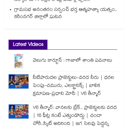
సర్కార్ రూ.4 లక్షల కోట్లు వసూళ్ల ప్లాన్..!
గ్రామసభ అనంతరం సర్పంచ్ భర్త ఆత్మహత్యా యత్నం..
కరీంనగర్ జిల్లాలో ఘటన
Latest Videos
వెలుగు కార్టూన్ : గాజాలో శాంతి పవనాలు
నీటిపారుదల ప్రాజెక్టులు-వరద నీరు | ధరల
పెంపు-చమురు, ఎలక్ట్రానిక్స్ | బాలిక
క్షమాపణ-ప్రధాని మోదీ | V6 తీన్మార్
V6 తీన్మార్: వానలకు బ్రేక్.. ప్రాజెక్టులకు వరద
| 16 ఫీట్ల కంటే ఎత్తుండొద్దు | చందా
చోరీ..స్కిట్ అదిరింది | ఇగ సెలవు పెద్దన్న