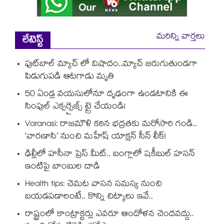
మరిన్ని వార్తలు
లేటెస్ట్
ఫుట్‌బాల్ మ్యాచ్ లో విషాదం..మ్యాచ్ జరుగుతుండగా
పిడుగుపడి ఆటగాడు మృతి
50 ఏండ్ల వయసులోనూ దృఢంగా ఉండటానికి ఈ
సింపుల్ ఎక్సర్సైజ్స్ ట్రై చేయండి!
Varanasi: రాజమౌళి కఠిన భద్రతకు మరోసారి గండి..
‘వారణాసి’ నుంచి మహేష్ యాక్షన్ సీన్ లీక్!
ఢిల్లీలో హసీనా ప్రెస్ మీట్.. బంగ్లాలో షకీబుల్ హసన్
ఇంటిపై బాంబుల దాడి
Health tips: చెమట వాసన సమస్య నుంచి
బయడపడాలంటే.. కొన్ని చిట్కాలు ఇవే..
రాష్ట్రంలో కాంట్రాక్టర్లు ఎవరూ ఆందోళన చెందవద్దు..