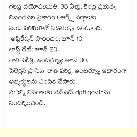
గరిష్ట వయోపరిమితి: 35 ఏళ్లు. కేంద్ర ప్రభుత్వ
నిబంధనల ప్రకారం రిజర్వ్డ్ వర్గాలకు
వయోపరిమితిలో సడలింపు ఉంటుంది.
అప్లికేషన్ ప్రారంభం: జూన్ 10.
లాస్ట్ డేట్: జూన్ 20.
రాత పరీక్ష, ఇంటర్వ్యూ: జూన్ 30.
సెలెక్షన్ ప్రాసెస్: రాత పరీక్ష, ఇంటర్వ్యూ ఆధారంగా
అభ్యర్థులను ఎంపిక చేస్తారు.
మరిన్ని వివరాలకు వెబ్​సైట్ dgft.gov.inను
సందర్శించండి.