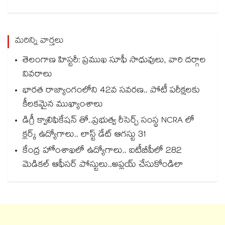
మరిన్ని వార్తలు
తెలంగాణ హిస్టరీ: ప్రముఖ సూఫీ సాధువులు, వారి దర్గాల
వివరాలు
భారత రాజ్యాంగంలోని 42వ సవరణ.. పోటీ పరీక్షలకు
కీలకమైన ముఖ్యాంశాలు
డిగ్రీ క్వాలిఫికేషన్ తో..ప్రభుత్వ రీసెర్చ్ సంస్థ NCRA లో
క్లర్క్ ఉద్యోగాలు.. లాస్ట్ డేట్ ఆగస్టు 31
కేంద్ర హోంశాఖలో ఉద్యోగాలు.. ఐటీబీపీలో 282
మెడికల్ ఆఫీసర్ పోస్టులు..అప్లయ్ చేసుకోండిలా