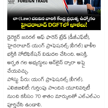
డైరెక్టర్ జనరల్ ఆఫ్ ఫారెన్ ట్రేడ్ (డీజీఎఫ్​టీ),
హైదరాబాద్ యంగ్ ప్రొఫెషనల్స్ (లీగల్) ఖాళీల
భర్తీకి నోటిఫికేషన్ విడుదల చేసింది. ఆసక్తి,
అర్హత గల అభ్యర్థులు ఆన్​లైన్ ద్వారా అప్లై
చేయవచ్చు.
పోస్టు పేరు: యంగ్ ప్రొఫెషనల్స్ (లీగల్).
ఎలిజిబిలిటీ: గుర్తింపు పొందిన యూనివర్సిటీ
నుంచి కనీసం 70 శాతం మార్కులతో ఎల్ఎల్ఎం
పూర్తిచేసి ఉండాలి.