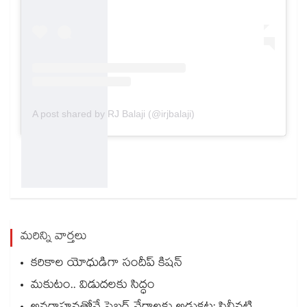
A post shared by RJ Balaji (@irjbalaji)
మరిన్ని వార్తలు
కరికాల యోధుడిగా సందీప్ కిషన్
మకుటం.. విడుదలకు సిద్ధం