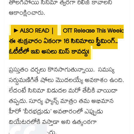
తొలగిపోయి సినిమా త్వరగా రిలీజ్ కావాలని
ఆకాంక్షించారు.
►ALSO READ |
OTT Release This Week:
ఈ శుక్రవారం ఏకంగా 16 సినిమాలు స్ట్రీమింగ్..
ఓటీటీలో ఇవి అసలు మిస్ కావద్దు!
ప్రస్తుతం చర్చలు కొనసాగుతున్నాయి. సమస్య
సర్దుమణిగితే షోలు మొదలయ్యే అవకాశం ఉంది.
లేదంటే సినిమా విడుదల మరో తేదీకి వాయిదా
తప్పదు. సూర్య ఫ్యాన్స్ మాత్రం తమ అభిమాన
హీరో ‘వీరభద్రుడు’ అవతారంలో ఎప్పుడు
థియేటర్లలోకి వస్తాడా అని ఉత్కంఠగా
ఎదురుచూస్తున్నారు.