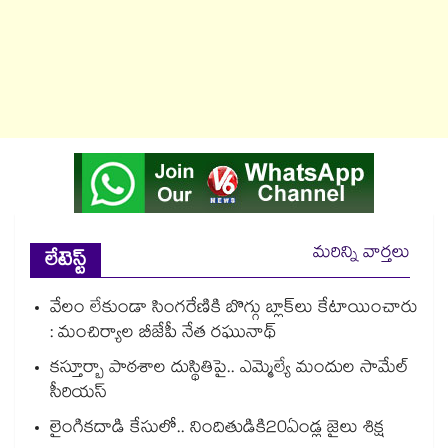
మరిన్ని వార్తలు
లేటెస్ట్
వేలం లేకుండా సింగరేణికి బొగ్గు బ్లాక్‌‌‌‌‌‌‌‌లు కేటాయించారు
: మంచిర్యాల బీజేపీ నేత రఘునాథ్
కస్తూర్బా పాఠశాల దుస్థితిపై.. ఎమ్మెల్యే మందుల సామేల్
సీరియస్
లైంగికదాడి కేసులో.. నిందితుడికి20ఏండ్ల జైలు శిక్ష