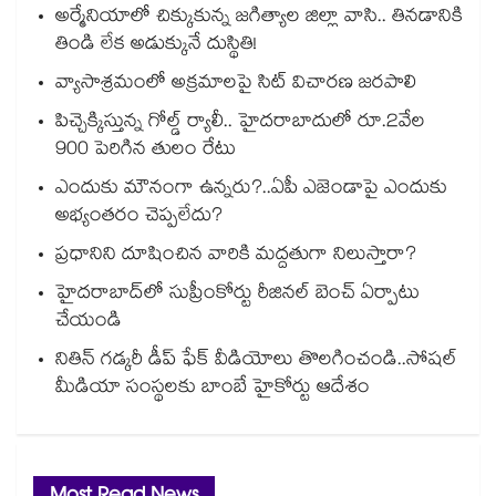
అర్మేనియాలో చిక్కుకున్న జగిత్యాల జిల్లా వాసి.. తినడానికి
తిండి లేక అడుక్కునే దుస్థితి!
వ్యాసాశ్రమంలో అక్రమాలపై సిట్‌‌‌‌‌‌‌‌‌‌‌‌‌‌‌‌‌‌‌‌‌‌‌‌‌‌‌‌‌‌‌‌ విచారణ జరపాలి
పిచ్చెక్కిస్తున్న గోల్డ్ ర్యాలీ.. హైదరాబాదులో రూ.2వేల
900 పెరిగిన తులం రేటు
ఎందుకు మౌనంగా ఉన్నరు?..ఏపీ ఎజెండాపై ఎందుకు
అభ్యంతరం చెప్పలేదు?
ప్రధానిని దూషించిన వారికి మద్దతుగా నిలుస్తారా?
హైదరాబాద్‌‌లో సుప్రీంకోర్టు రీజినల్‌‌ బెంచ్‌‌ ఏర్పాటు
చేయండి
నితిన్ గడ్కరీ డీప్ ఫేక్ వీడియోలు తొలగించండి..సోషల్
మీడియా సంస్థలకు బాంబే హైకోర్టు ఆదేశం