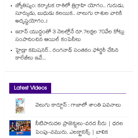
జ్యోతిష్యం: కర్కాటక రాశిలో త్రిగ్రాహి యోగం.. గురుడు,
సూర్యుడు, బుధుడు కలయిక.. నాలుగు రాశుల వారికి
అదృష్టయోగం..!
ఇరాన్ యుద్ధంతో 3 నెలల్లోనే రూ.7లక్షల 70వేల కోట్లు
సంపాదించిన ఆయిల్ కంపెనీలు
హైడ్రా కమిషనర్.. రంగనాథ్ సంతకం ఫోర్జరీ చేసిన
కాలేజీలు ఇవే...
Latest Videos
వెలుగు కార్టూన్ : గాజాలో శాంతి పవనాలు
నీటిపారుదల ప్రాజెక్టులు-వరద నీరు | ధరల
పెంపు-చమురు, ఎలక్ట్రానిక్స్ | బాలిక