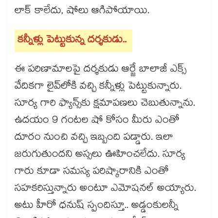
లాక్ కాలేదు, షోలు ఆగిపోయాయి.
కన్నీళ్లు పెట్టుకున్న దర్శకుడు..
ఈ పరిణామాలపై దర్శకుడు ఆర్జే బాలాజీ ఎక్స్
వేదికగా లైవ్‌లోకి వచ్చి కన్నీళ్లు పెట్టుకున్నారు.
సూర్య గారి ఫ్యాన్స్‌కు క్షమాపణలు చెబుతున్నాను.
ఉదయం 9 గంటల షో కోసం మీరు ఎంతో
దూరం నుంచి వచ్చి ఇబ్బంది పడ్డారు. ఇలా
జరుగుతుందని అస్సలు ఊహించలేదు. సూర్య
గారు కూడా సమస్య పరిష్కారానికి ఎంతో
సహకరిస్తున్నారు అంటూ ఎమోషనల్ అయ్యారు.
అటు హీరో ధనుష్ స్పందిస్తూ.. అడ్డంకులన్నీ