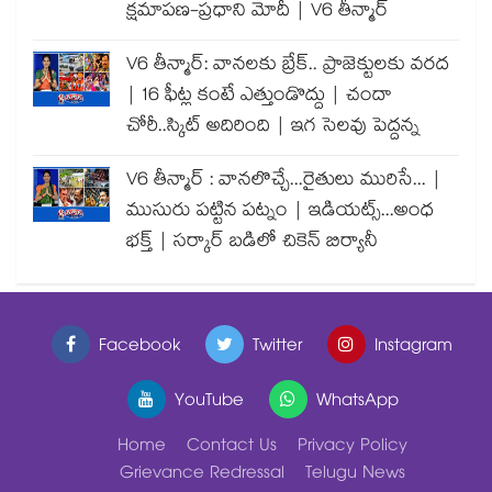
క్షమాపణ-ప్రధాని మోదీ | V6 తీన్మార్
V6 తీన్మార్: వానలకు బ్రేక్.. ప్రాజెక్టులకు వరద
| 16 ఫీట్ల కంటే ఎత్తుండొద్దు | చందా
చోరీ..స్కిట్ అదిరింది | ఇగ సెలవు పెద్దన్న
V6 తీన్మార్ : వానలొచ్చే...రైతులు మురిసే... |
ముసురు పట్టిన పట్నం | ఇడియట్స్...అంధ
భక్త్ | సర్కార్ బడిలో చికెన్ బిర్యానీ
Facebook
Twitter
Instagram
YouTube
WhatsApp
Home
Contact Us
Privacy Policy
Grievance Redressal
Telugu News