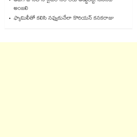
అవగాహనతోనే సైబర్ నేరాలకు అడ్డుకట్ట: సినీనటి
అంజలి
ఫ్యామిలీతో కలిసి నవ్వుకునేలా కొరియన్ కనకరాజు