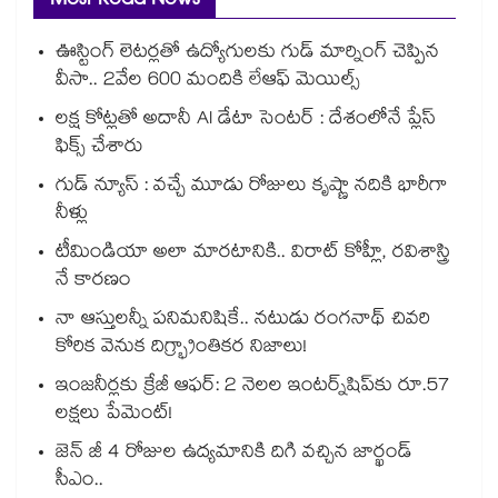
Most Read News
ఊస్టింగ్ లెటర్లతో ఉద్యోగులకు గుడ్ మార్నింగ్ చెప్పిన
వీసా.. 2వేల 600 మందికి లేఆఫ్ మెయిల్స్
లక్ష కోట్లతో అదానీ AI డేటా సెంటర్ : దేశంలోనే ప్లేస్
ఫిక్స్ చేశారు
గుడ్ న్యూస్ : వచ్చే మూడు రోజులు కృష్ణా నదికి భారీగా
నీళ్లు
టీమిండియా అలా మారటానికి.. విరాట్ కోహ్లీ, రవిశాస్త్రి
నే కారణం
నా ఆస్తులన్నీ పనిమనిషికే.. నటుడు రంగనాథ్ చివరి
కోరిక వెనుక దిగ్భ్రాంతికర నిజాలు!
ఇంజనీర్లకు క్రేజీ ఆఫర్: 2 నెలల ఇంటర్న్‌షిప్‌కు రూ.57
లక్షలు పేమెంట్!
జెన్ జీ 4 రోజుల ఉద్యమానికి దిగి వచ్చిన జార్ఖండ్
సీఎం..