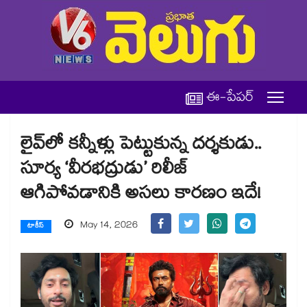
ఈ-పేపర్
లైవ్‌లో కన్నీళ్లు పెట్టుకున్న దర్శకుడు..
సూర్య ‘వీరభద్రుడు’ రిలీజ్
ఆగిపోవడానికి అసలు కారణం ఇదే!
May 14, 2026
టాకీస్