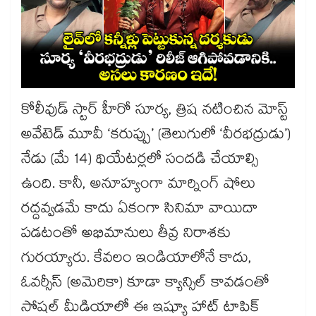
కోలీవుడ్ స్టార్ హీరో సూర్య, త్రిష నటించిన మోస్ట్
అవేటెడ్ మూవీ ‘కరుప్పు’ (తెలుగులో ‘వీరభద్రుడు’)
నేడు (మే 14) థియేటర్లలో సందడి చేయాల్సి
ఉంది. కానీ, అనూహ్యంగా మార్నింగ్ షోలు
రద్దవ్వడమే కాదు ఏకంగా సినిమా వాయిదా
పడటంతో అభిమానులు తీవ్ర నిరాశకు
గురయ్యారు. కేవలం ఇండియాలోనే కాదు,
ఓవర్సీస్ (అమెరికా) కూడా క్యాన్సిల్ కావడంతో
సోషల్ మీడియాలో ఈ ఇష్యూ హాట్ టాపిక్