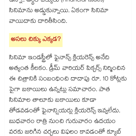
ఉన్నా.. ఆర్థిక చిక్కులు (Financial Issues)
సినిమాను అడ్డుకున్నాయి. ఏకంగా సినిమా
వాయిదాకు దారితీసింది.
అసలు చిక్కు ఎక్కడ?
సినిమా ఇండస్ట్రీలో ఫైనాన్స్ క్లియరెన్స్ అనేది
అత్యంత కీలకం. డ్రీమ్ వారియర్ పిక్చర్స్ నిర్మించిన
ఈ చిత్రానికి సంబంధించి దాదాపు రూ. 10 కోట్లకు
పైగా బకాయిలు ఉన్నట్లు సమాచారం. పాత
సినిమాల తాలూకు బకాయిలు కూడా
తోడవడంతో ఫైనాన్షియర్లు క్లియరెన్స్ ఇవ్వలేదు.
బుధవారం రాత్రి నుంచి గురువారం ఉదయం
వరకు జరిగిన చర్చలు విఫలం కావడంతో క్యూబ్