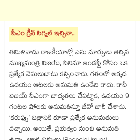
సీఎం గ్రీన్ సిగ్నల్ ఇచ్చినా..
తమిళనాడు రాజకీయాల్లో పెను మార్పులు తెచ్చిన
ముఖ్యమంత్రి విజయ్, సినిమా ఇండస్ట్రీ కోసం ఒక
ప్రత్యేక వెసులుబాటు కల్పించారు. గతంలో అక్కడ
ఉదయం ఆటలకు అనుమతి ఉండేది కాదు. కానీ
విజయ్ సీఎంగా బాధ్యతలు చేపట్టాక, ఉదయం 9
గంటల షోలకు అనుమతిస్తూ జీవో జారీ చేశారు.
‘కరుప్పు’ చిత్రానికి కూడా ప్రత్యేక అనుమతులు
వచ్చాయి. అయితే, ప్రభుత్వం నుంచి అనుమతి