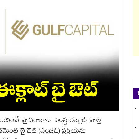
 అందించే హైదరాబాద్ సంస్థ ఈక్లాట్ హెల్త్
జ్‌‌మెంట్ బై ఔట్ (ఎంబీఓ) ప్రక్రియను