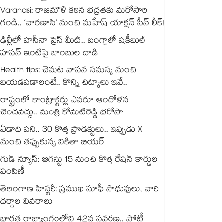
Varanasi: రాజమౌళి కఠిన భద్రతకు మరోసారి
గండి.. ‘వారణాసి’ నుంచి మహేష్ యాక్షన్ సీన్ లీక్!
ఢిల్లీలో హసీనా ప్రెస్ మీట్.. బంగ్లాలో షకీబుల్
హసన్ ఇంటిపై బాంబుల దాడి
Health tips: చెమట వాసన సమస్య నుంచి
బయడపడాలంటే.. కొన్ని చిట్కాలు ఇవే..
రాష్ట్రంలో కాంట్రాక్టర్లు ఎవరూ ఆందోళన
చెందవద్దు.. మంత్రి కోమటిరెడ్డి భరోసా
ఏడాది పని.. 30 కొత్త ప్రొడక్టులు.. ఇప్పుడు X
నుంచి తప్పుకున్న నికితా బియర్
గుడ్ న్యూస్: ఆగస్టు 15 నుంచి కొత్త రేషన్ కార్డుల
పంపిణీ
తెలంగాణ హిస్టరీ: ప్రముఖ సూఫీ సాధువులు, వారి
దర్గాల వివరాలు
భారత రాజ్యాంగంలోని 42వ సవరణ.. పోటీ