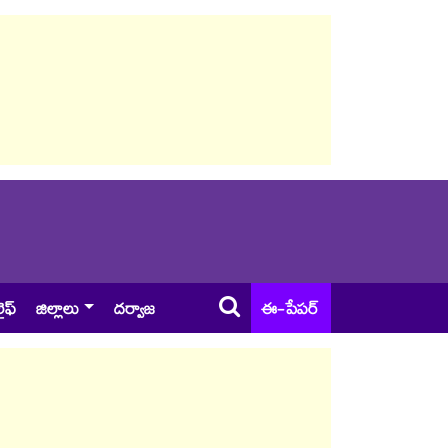
ైఫ్
జిల్లాలు
దర్వాజ
ఈ-పేపర్