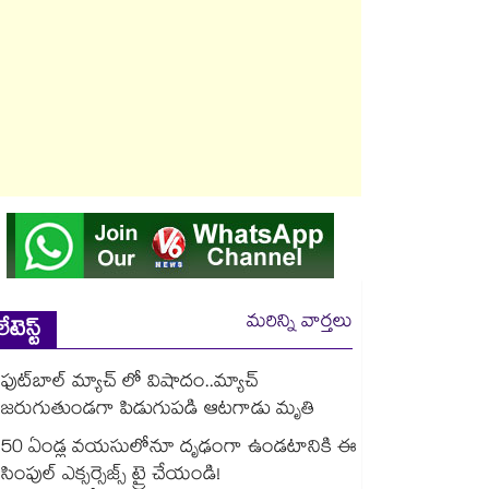
మరిన్ని వార్తలు
లేటెస్ట్
ఫుట్‌బాల్ మ్యాచ్ లో విషాదం..మ్యాచ్
జరుగుతుండగా పిడుగుపడి ఆటగాడు మృతి
50 ఏండ్ల వయసులోనూ దృఢంగా ఉండటానికి ఈ
సింపుల్ ఎక్సర్సైజ్స్ ట్రై చేయండి!