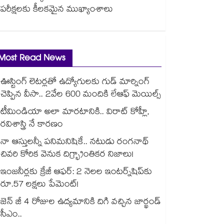
పరీక్షలకు కీలకమైన ముఖ్యాంశాలు
Most Read News
ఊస్టింగ్ లెటర్లతో ఉద్యోగులకు గుడ్ మార్నింగ్
చెప్పిన వీసా.. 2వేల 600 మందికి లేఆఫ్ మెయిల్స్
టీమిండియా అలా మారటానికి.. విరాట్ కోహ్లీ,
రవిశాస్త్రి నే కారణం
నా ఆస్తులన్నీ పనిమనిషికే.. నటుడు రంగనాథ్
చివరి కోరిక వెనుక దిగ్భ్రాంతికర నిజాలు!
ఇంజనీర్లకు క్రేజీ ఆఫర్: 2 నెలల ఇంటర్న్‌షిప్‌కు
రూ.57 లక్షలు పేమెంట్!
జెన్ జీ 4 రోజుల ఉద్యమానికి దిగి వచ్చిన జార్ఖండ్
సీఎం..