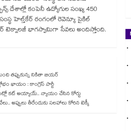
పీన్స్ దేశాల్లో కంపెనీ ఉద్యోగుల సంఖ్య 450
ంస్థ హెల్త్‌‌కేర్ రంగంలో రెవెన్యూ సైకిల్
్త్‌‌కేర్ టెక్నాలజీ భాగస్వామిగా సేవలు అందిస్తోంది.
 నుంచి తప్పుకున్న నికితా బియర్
ోభం ఖాయం : కాంగ్రెస్ పార్టీ
ౌంట్లో కట్ అయ్యాయ్.. న్యాయం చేసిన కోర్టు
5వేలు.. అప్పులు తీరేందుకు సలహాలు కోరిన టెక్కీ