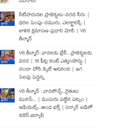
పవనాలు
నీటిపారుదల ప్రాజెక్టులు-వరద నీరు |
ధరల పెంపు-చమురు, ఎలక్ట్రానిక్స్ |
బాలిక క్షమాపణ-ప్రధాని మోదీ | V6
తీన్మార్
V6 తీన్మార్: వానలకు బ్రేక్.. ప్రాజెక్టులకు
వరద | 16 ఫీట్ల కంటే ఎత్తుండొద్దు |
చందా చోరీ..స్కిట్ అదిరింది | ఇగ
సెలవు పెద్దన్న
V6 తీన్మార్ : వానలొచ్చే...రైతులు
మురిసే... | ముసురు పట్టిన పట్నం |
ఇడియట్స్...అంధ భక్త్ | సర్కార్ బడిలో
చికెన్ బిర్యానీ