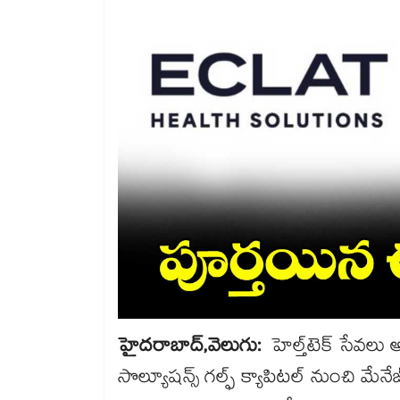
హైదరాబాద్,వెలుగు:
హెల్త్​టెక్ ​సేవలు
సొల్యూషన్స్ గల్ఫ్ క్యాపిటల్ నుంచి మేనే