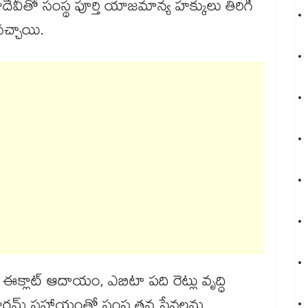
వీతో సంస్థ పూర్తి యాజమాన్య హక్కులు తిరిగి
 వచ్చాయి.
లో ఈక్లాట్ ఆదాయం, ఎబిటా పది రెట్లు వృద్ధి
‌‌ఫారమ్ సహాయంతో సంస్థ తన సేవలను