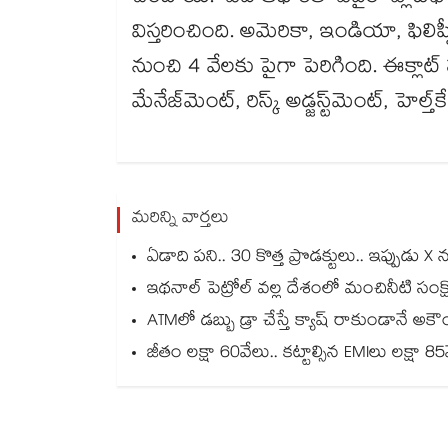
విస్తరించింది. అమెరికా, ఇండియా, ఫిలిప్
నుంచి 4 వేలకు పైగా పెరిగింది. ఈక్లాట్ స
మేనేజ్‌‌మెంట్, రిస్క్ అడ్జస్ట్‌‌మెంట్, హెల
మరిన్ని వార్తలు
ఏడాది పని.. 30 కొత్త ప్రొడక్టులు.. ఇప్పుడు X
ఇథనాల్ పెట్రోల్ వల్ల దేశంలో మంచినీటి సంక్ష
ATMలో డబ్బు డ్రా చేస్తే క్యాష్ రాకుండానే అక
జీతం లక్షా 60వేలు.. కట్టాల్సిన EMIలు లక్షా 8