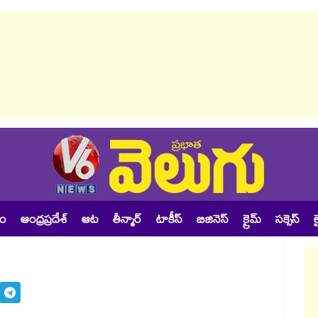
శం
ఆంధ్రప్రదేశ్
ఆట
తీన్మార్
టాకీస్
బిజినెస్
క్రైమ్
సక్సెస్
ల