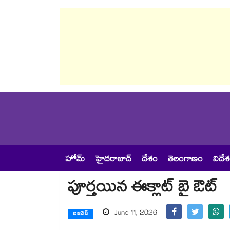
హోమ్
హైదరాబాద్
దేశం
తెలంగాణం
విదే
పూర్తయిన ఈక్లాట్ బై ఔట్
June 11, 2026
బిజినెస్