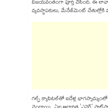
విజయవంతంగా పూర్తి చేసింది. ఈ లావాదే
వ్యవస్థాపకులు, మేనేజ్‌‌మెంట్ చేతుల్లోకి
గల్ఫ్ క్యాపిటల్‌‌తో ఐదేళ్ల భాగస్వామ్యం
చెందాయి. ఏఐ ఆధారిత 'ఎవైర్' ప్లాట్