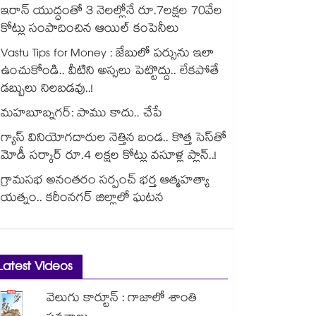
ఇరాన్ యుద్ధంతో 3 నెలల్లోనే రూ.7లక్షల 70వేల
కోట్లు సంపాదించిన ఆయిల్ కంపెనీలు
Vastu Tips for Money : జేబులో పర్సును ఇలా
ఉంచుకోండి.. వీటిని అస్సలు పెట్టొద్దు.. లేకపోతే
డబ్బులు నిలబడవు..!
మహబూబ్నగర్: పాము కాదు.. చేపే
గ్యాస్ వినియోగదారుల నెత్తిన బండ.. కొత్త సెస్‌తో
మోడీ సర్కార్ రూ.4 లక్షల కోట్లు వసూళ్ల ప్లాన్..!
గ్రామసభ అనంతరం సర్పంచ్ భర్త ఆత్మహత్యా
యత్నం.. కరీంనగర్ జిల్లాలో ఘటన
Latest Videos
వెలుగు కార్టూన్ : గాజాలో శాంతి