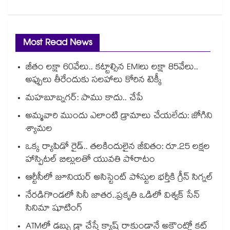
Most Read News
జీతం లక్షా 60వేలు.. కట్టాల్సిన EMIలు లక్షా 85వేలు..
అప్పులు తీరేందుకు సలహాలు కోరిన టెక్కీ
మహబూబ్నగర్: పాము కాదు.. చేపే
అమ్మవారి ముందు ఎలాంటి డ్రామాలు చేయలేదు: జోగిని
శ్యామల
ఒక్క ర్యాపిడో రైడ్.. తలకిందులైన జీవితం: రూ.25 లక్షల
హాస్పిటల్ బిల్లులతో యువతి పోరాటం
ఆర్టీసీలో జూనియర్ అసిస్టెంట్‌‌ పోస్టుల భర్తీకి గ్రీన్‌‌ సిగ్నల్
నేరడిగొండలో సినీ జాతర..ప్రకృతి ఒడిలో విశ్వక్ సేన్
సినిమా షూటింగ్
ATMలో డబ్బు డ్రా చేస్తే క్యాష్ రాకుండానే అకౌంట్లో కట్