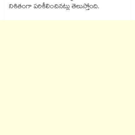
నిశితంగా పరిశీలించినట్లు తెలుస్తోంది.