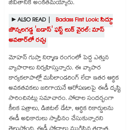
జీవితానికే అంకితమయ్యారు.
►ALSO READ |
Badass First Look: సిద్ధూ
జొన్నలగడ్డ 'బడాస్' ఫస్ట్ లుక్ వైరల్: మాస్
అవతార్‌లో రచ్చ!
మోహన్ గుప్తా నిర్మాణ రంగంలో పెద్ద ఎత్తున
వ్యాపారాలు నిర్వహిస్తున్నారు. ఈ వ్యాపార
కార్యకలాపాల్లో మనీలాండరింగ్ లేదా ఇతర ఆర్థిక
అవకతవకలు జరిగాయనే ఆరోపణలపై ఈడీ దృష్టి
సారించినట్లు సమాచారం. సోదాల సందర్భంగా
కీలక పత్రాలు, డిజిటల్ డేటా, ఆర్థిక రికార్డులను
ఈడీ అధికారులు స్వాధీనం చేసుకున్నారని
తెలుస్తోంది. ఈడీ సోదాలు ముగిసిన తర్వాత,