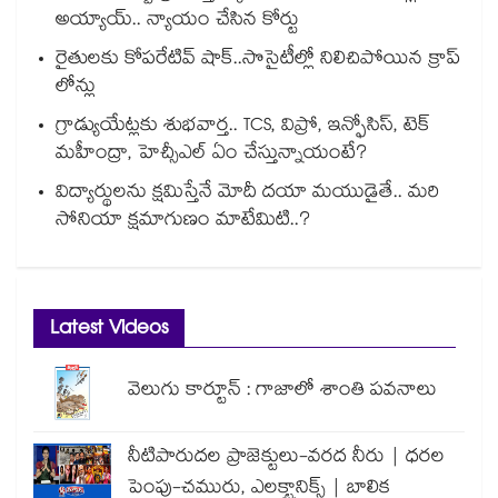
అయ్యాయ్.. న్యాయం చేసిన కోర్టు
రైతులకు కోపరేటివ్ షాక్..సొసైటీల్లో నిలిచిపోయిన క్రాప్
లోన్లు
గ్రాడ్యుయేట్లకు శుభవార్త.. TCS, విప్రో, ఇన్ఫోసిస్, టెక్
మహీంద్రా, హెచ్సీఎల్ ఏం చేస్తున్నాయంటే?
విద్యార్థులను క్షమిస్తేనే మోదీ దయా మయుడైతే.. మరి
సోనియా క్షమాగుణం మాటేమిటి..?
Latest Videos
వెలుగు కార్టూన్ : గాజాలో శాంతి పవనాలు
నీటిపారుదల ప్రాజెక్టులు-వరద నీరు | ధరల
పెంపు-చమురు, ఎలక్ట్రానిక్స్ | బాలిక