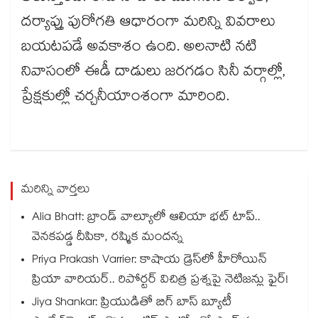
దర్యాప్తు పురోగతి ఆధారంగా మరిన్ని వివరాలు
బయటపడే అవకాశం ఉంది. అలనాటి నటి
నివాసంలో ఈడీ దాడులు జరగడం సినీ వర్గాల్లో,
ప్రేక్షకుల్లో చర్చనీయాంశంగా మారింది.
మరిన్ని వార్తలు
Alia Bhatt: బ్రాండ్ వాల్యూలో ఆలియా భట్ టాప్..
వెనకపడ్డ దీపికా, రష్మిక మందన్న
Priya Prakash Varrier: కాషాయ డ్రెస్⁭లో హీరోయిన్
ప్రియా వారియర్.. రిపోర్టర్ విచిత్ర ప్రశ్నపై నెటిజన్లు ఫైర్!
Jiya Shankar: ప్రియుడితో బిగ్ బాస్ బ్యూటీ