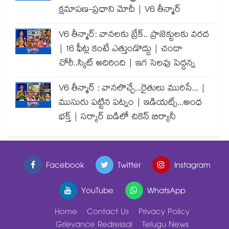
క్షమాపణ-ప్రధాని మోదీ | V6 తీన్మార్
V6 తీన్మార్: వానలకు బ్రేక్.. ప్రాజెక్టులకు వరద
| 16 ఫీట్ల కంటే ఎత్తుండొద్దు | చందా
చోరీ..స్కిట్ అదిరింది | ఇగ సెలవు పెద్దన్న
V6 తీన్మార్ : వానలొచ్చే...రైతులు మురిసే... |
ముసురు పట్టిన పట్నం | ఇడియట్స్...అంధ
భక్త్ | సర్కార్ బడిలో చికెన్ బిర్యానీ
Facebook
Twitter
Instagram
YouTube
WhatsApp
Home
Contact Us
Privacy Policy
Grievance Redressal
Telugu News