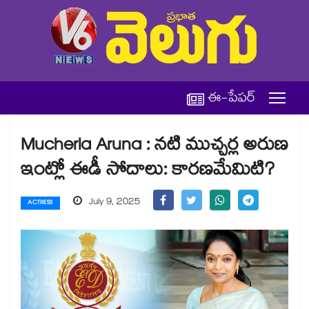
ఈ-పేపర్
Mucherla Aruna : నటి ముచ్చర్ల అరుణ
ఇంట్లో ఈడీ సోదాలు: కారణమేమిటి?
July 9, 2025
ACTRESS