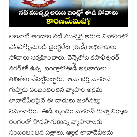
అలనాటి అందాల నటి ముచ్చర్ల అరుణ నివాసంలో
ఎన్‌ఫోర్స్‌మెంట్ డైరెక్టరేట్ (ఈడీ) అధికారులు
సోదాలు నిర్వహించారు. చెన్నైలోని కపాలీశ్వరర్
నగర్‌లో ఉన్న బంగ్లాలోఈడీ అధికారులు
తనిఖీలు చేపట్టిపట్టారు. ఆమె భర్త మోహన్‌
గుప్తాకు సంబంధించిన వ్యాపార అక్రమ
లావాదేవీలపైనే ఈ దాడులు జరిగినట్లు
సమాచారం. ఈడీ బృందం మోహన్‌ గుప్తా నిర్మాణ
రంగంలో కొనసాగుతున్న వ్యాపారాలకు
సంబంధించిన పత్రాలు, ఆర్థిక లావాదేవీలను