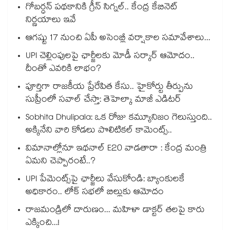
గోబర్ధన్ పథకానికి గ్రీన్ సిగ్నల్.. కేంద్ర కేబినెట్
నిర్ణయాలు ఇవే
ఆగష్టు 17 నుంచి ఏపీ అసెంబ్లీ వర్షాకాల సమావేశాలు...
UPI చెల్లింపులపై ఛార్జీలకు మోడీ సర్కార్ ఆమోదం..
దీంతో ఎవరికి లాభం?
పూర్తిగా రాజకీయ ప్రేరేపిత కేసు.. హైకోర్టు తీర్పును
సుప్రీంలో సవాల్ చేస్తా: తెహెల్కా మాజీ ఎడిటర్
Sobhita Dhulipala: ఒక రోజు కమ్యూనిజం గెలుస్తుంది..
అక్కినేని వారి కోడలు పొలిటికల్ కామెంట్స్..
విమానాల్లోనూ ఇథనాల్ E20 వాడతారా : కేంద్ర మంత్రి
ఏమని చెప్పారంటే..?
UPI పేమెంట్స్⁪పై ఛార్జీలు వేసుకోండి: బ్యాంకులకే
అధికారం.. లోక్ సభలో బిల్లుకు ఆమోదం
రాజమండ్రిలో దారుణం... మహిళా డాక్టర్ తలపై కారు
ఎక్కించి...!