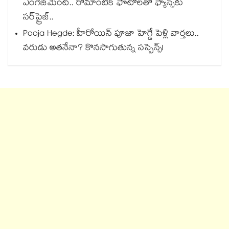
ఎంగేజ్‌మెంట్.. రొమాంటిక్ ఫొటోలతో ఫ్యాన్స్⁬కు
సర్‌ప్రైజ్..
Pooja Hegde: హీరోయిన్ పూజా హెగ్డే పెళ్లి వార్తలు..
వరుడు అతనేనా? కొనసాగుతున్న సస్పెన్స్!