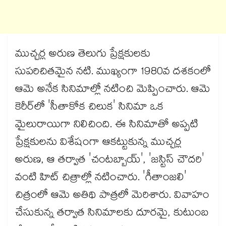
ముచ్చర్ల అరుణ తెలుగు ప్రేక్షకులకు
సుపరిచితమైన నటి. ముఖ్యంగా 1980వ దశకంలో
ఆమె అనేక సినిమాల్లో నటించి మెప్పించారు. ఆమె
కెరీర్‌లో 'సీతాకోక చిలుక' సినిమా ఒక
మైలురాయిగా నిలిచింది. ఈ సినిమాతో అప్పటి
ప్రేక్షకులను విశేషంగా ఆకట్టుకున్న ముచ్చర్ల
అరుణ, ఆ తర్వాత 'చంటబ్బాయ్', 'జస్టిస్ చౌదరి'
వంటి హిట్ చిత్రాల్లో నటించారు. 'గీతాంజలి'
చిత్రంలో ఆమె అతిథి పాత్రలో మెరిశారు. వివాహం
చేసుకున్న తర్వాత సినిమాలకు దూరమై, కుటుంబ