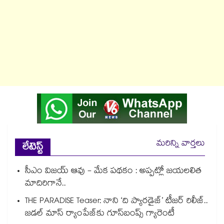
మరిన్ని వార్తలు
లేటెస్ట్
సీఎం విజయ్ ఆవు - మేక పథకం : అప్పట్లో జయలలిత
మాదిరిగానే..
THE PARADISE Teaser: నాని ‘ది ప్యారడైజ్‌‌’ టీజర్ రిలీజ్..
జడల్ మాస్ ర్యాంపేజ్‌కు గూస్‌బంప్స్ గ్యారెంటీ