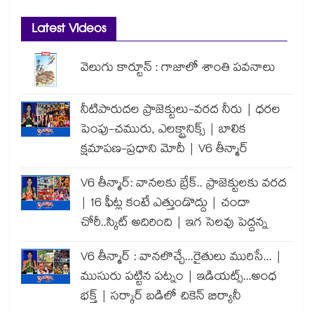
Latest Videos
వెలుగు కార్టూన్ : గాజాలో శాంతి పవనాలు
నీటిపారుదల ప్రాజెక్టులు-వరద నీరు | ధరల
పెంపు-చమురు, ఎలక్ట్రానిక్స్ | బాలిక
క్షమాపణ-ప్రధాని మోదీ | V6 తీన్మార్
V6 తీన్మార్: వానలకు బ్రేక్.. ప్రాజెక్టులకు వరద
| 16 ఫీట్ల కంటే ఎత్తుండొద్దు | చందా
చోరీ..స్కిట్ అదిరింది | ఇగ సెలవు పెద్దన్న
V6 తీన్మార్ : వానలొచ్చే...రైతులు మురిసే... |
ముసురు పట్టిన పట్నం | ఇడియట్స్...అంధ
భక్త్ | సర్కార్ బడిలో చికెన్ బిర్యానీ