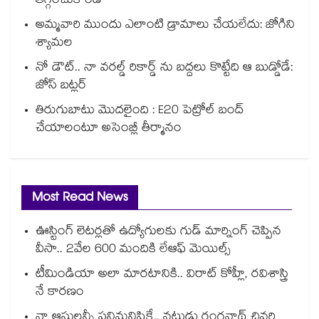
తగ్గించుకోండి
అమ్మవారి ముందు ఎలాంటి డ్రామాలు చేయలేదు: జోగిని
శ్యామల
నో డౌట్.. నా వరల్డ్ రికార్డ్ ను బద్దలు కొట్టేది ఆ బుడ్డోడే:
జోస్ బట్లర్
తిరుగుబాటు మొదలైంది : E20 పెట్రోల్ బంద్
చేయాలంటూ అసెంబ్లీ తీర్మానం
Most Read News
ఊస్టింగ్ లెటర్లతో ఉద్యోగులకు గుడ్ మార్నింగ్ చెప్పిన
వీసా.. 2వేల 600 మందికి లేఆఫ్ మెయిల్స్
టీమిండియా అలా మారటానికి.. విరాట్ కోహ్లీ, రవిశాస్త్రి
నే కారణం
నా ఆస్తులన్నీ పనిమనిషికే.. నటుడు రంగనాథ్ చివరి