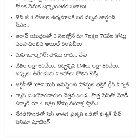
కోరిక వెనుక దిగ్భ్రాంతికర నిజాలు!
జెన్ జీ 4 రోజుల ఉద్యమానికి దిగి వచ్చిన జార్ఖండ్
సీఎం..
ఇరాన్ యుద్ధంతో 3 నెలల్లోనే రూ.7లక్షల 70వేల కోట్లు
సంపాదించిన ఆయిల్ కంపెనీలు
మహబూబ్నగర్: పాము కాదు.. చేపే
జీతం లక్షా 60వేలు.. కట్టాల్సిన EMIలు లక్షా 85వేలు..
అప్పులు తీరేందుకు సలహాలు కోరిన టెక్కీ
ఆర్టీసీలో జూనియర్ అసిస్టెంట్‌‌ పోస్టుల భర్తీకి గ్రీన్‌‌ సిగ్నల్
గ్యాస్ వినియోగదారుల నెత్తిన బండ.. కొత్త సెస్‌తో మోడీ
సర్కార్ రూ.4 లక్షల కోట్లు వసూళ్ల ప్లాన్..!
నేరడిగొండలో సినీ జాతర..ప్రకృతి ఒడిలో విశ్వక్ సేన్
సినిమా షూటింగ్