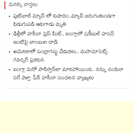
మరిన్ని వార్తలు
ఫుట్‌బాల్ మ్యాచ్ లో విషాదం..మ్యాచ్ జరుగుతుండగా
పిడుగుపడి ఆటగాడు మృతి
ఢిల్లీలో హసీనా ప్రెస్ మీట్.. బంగ్లాలో షకీబుల్ హసన్
ఇంటిపై బాంబుల దాడి
అమెరికాలో పంద్రాగస్టు వేడుకలు.. మసాచూసెట్స్
గవర్నర్ ప్రకటన
బంగ్లా మరో పాకిస్తాన్⁭లా మారిపోయింది.. నన్ను చంపినా
సరే వెళ్తా: షేక్ హసీనా సంచలన వ్యాఖ్యలు