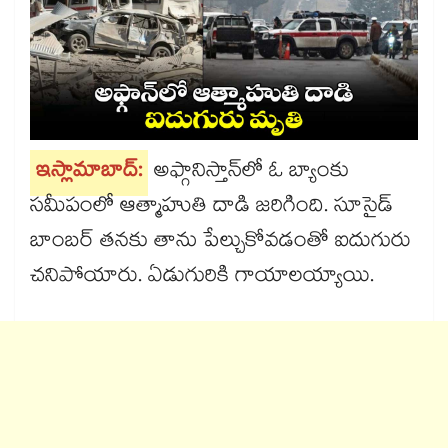
ఇస్లామాబాద్:
అఫ్గానిస్తాన్​లో ఓ బ్యాంకు
సమీపంలో ఆత్మాహుతి దాడి జరిగింది. సూసైడ్
బాంబర్ తనకు తాను పేల్చుకోవడంతో ఐదుగురు
చనిపోయారు. ఏడుగురికి గాయాలయ్యాయి.