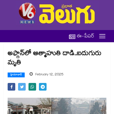
ఈ-పేపర్
అఫ్గాన్​లో ఆత్మాహుతి దాడి..ఐదుగురు
మృతి
February 12, 2025
హైదరాబాద్