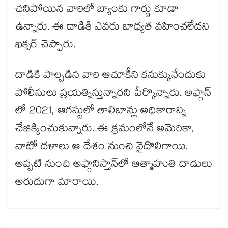
చనిపోయిన వారిలో బ్యాంకు గార్డు కూడా
ఉన్నారు. ఈ దాడికి ఎవరు బాధ్యత వహించలేదని
ఖక్సర్ చెప్పారు.
దాడికి పాల్పడిన వారి ఆచూకీని కనుక్కునేందుకు
పోలీసులు ప్రయత్నిస్తున్నారని పేర్కొన్నారు. అఫ్గాన్​
లో 2021, ఆగస్టులో తాలిబాన్లు అధికారాన్ని
చేజిక్కించుకున్నారు. ఈ క్రమంలోనే అమెరికా,
నాటో దళాలు ఆ దేశం నుంచి వైదొలిగాయి.
అప్పటి నుంచి అఫ్గానిస్తాన్​లో ఆత్మాహుతి దాడులు
అరుదుగా మారాయి.