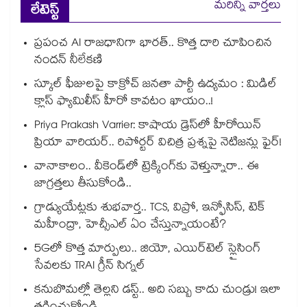
మరిన్ని వార్తలు
లేటెస్ట్
ప్రపంచ AI రాజధానిగా భారత్.. కొత్త దారి చూపించిన
నందన్ నీలేకణి
స్కూల్ ఫీజులపై కాక్రోచ్ జనతా పార్టీ ఉద్యమం : మిడిల్
క్లాస్ ఫ్యామిలీస్ హీరో కావటం ఖాయం..!
Priya Prakash Varrier: కాషాయ డ్రెస్⁭లో హీరోయిన్
ప్రియా వారియర్.. రిపోర్టర్ విచిత్ర ప్రశ్నపై నెటిజన్లు ఫైర్!
వానాకాలం.. వీకెండ్‏లో ట్రెక్కింగ్‎కు వెళ్తున్నారా.. ఈ
జాగ్రత్తలు తీసుకోండి..
గ్రాడ్యుయేట్లకు శుభవార్త.. TCS, విప్రో, ఇన్ఫోసిస్, టెక్
మహీంద్రా, హెచ్సీఎల్ ఏం చేస్తున్నాయంటే?
5Gలో కొత్త మార్పులు.. జియో, ఎయిర్‌టెల్ స్లైసింగ్
సేవలకు TRAI గ్రీన్ సిగ్నల్
కనుబొమల్లో తెల్లని డస్ట్.. అది సబ్బు కాదు చుండ్రు! ఇలా