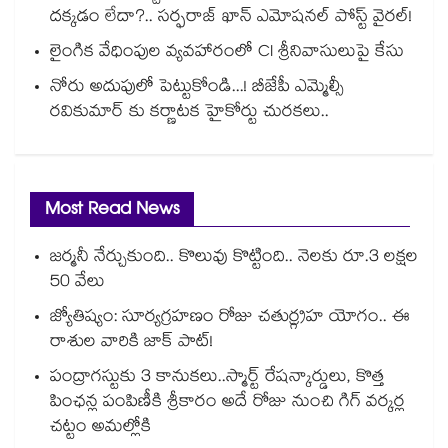
దక్కడం లేదా?.. సర్ఫరాజ్ ఖాన్ ఎమోషనల్ పోస్ట్ వైరల్!
లైంగిక వేధింపుల వ్యవహారంలో CI శ్రీనివాసులుపై కేసు
నోరు అదుపులో పెట్టుకోండి...! బీజేపీ ఎమ్మెల్సీ
రవికుమార్ కు కర్ణాటక హైకోర్టు చురకలు..
Most Read News
జర్మనీ నేర్చుకుంది.. కొలువు కొట్టింది.. నెలకు రూ.3 లక్షల
50 వేలు
జ్యోతిష్యం: సూర్యగ్రహణం రోజు చతుర్గ్రహ యోగం.. ఈ
రాశుల వారికి జాక్ పాట్!
పంద్రాగస్టుకు 3 కానుకలు..స్మార్ట్ రేషన్కార్డులు, కొత్త
పింఛన్ల పంపిణీకి శ్రీకారం అదే రోజు నుంచి గిగ్ వర్కర్ల
చట్టం అమల్లోకి