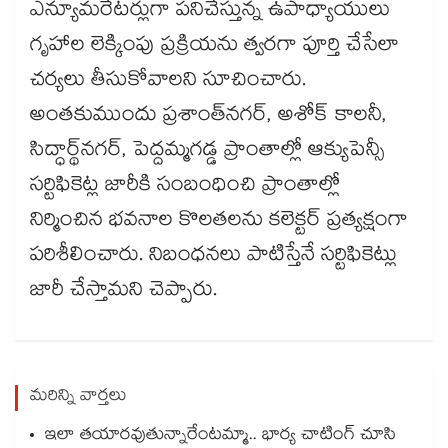
ఎన్యూమరేటర్లుగా పనిచేస్తున్న ఉపాధ్యాయులు
గృహాల లెక్కింపు ప్రక్రియను త్వరగా పూర్తి చేసేలా
చర్యలు తీసుకోవాలని సూచించారు.
అంతకుముందు ప్రశాంత్‌‌‌‌‌‌‌‌నగర్, అశోక్ కాలనీ,
సిద్ధార్థ్‌‌‌‌‌‌‌‌నగర్, పెద్దమ్మగడ్డ ప్రాంతాల్లో ఆక్యుపెన్సీ
సర్టిఫికెట్ల జారీకి సంబంధించి ప్రాంతాల్లో
నిర్మించిన భవనాల కొలతలను కలెక్టర్ ప్రత్యక్షంగా
పరిశీలించారు. నిబంధనలు పాటిస్తేనే సర్టిఫికెట్లు
జారీ చేస్తామని చెప్పారు.
మరిన్ని వార్తలు
ఇలా తయారవుతున్నారేంటమ్మా.. భార్య చాటింగ్ చూసి