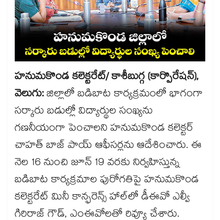
హనుమకొండ కలెక్టరేట్/ కాశీబుగ్గ (కార్పొరేషన్),
వెలుగు:
జిల్లాలో బడిబాట కార్యక్రమంలో భాగంగా
సర్కారు బడుల్లో విద్యార్థుల సంఖ్యను
గణనీయంగా పెంచాలని హనుమకొండ కలెక్టర్
చాహత్ బాజ్ పాయ్ ఆఫీసర్లను ఆదేశించారు. ఈ
నెల 16 నుంచి జూన్ 19 వరకు నిర్వహిస్తున్న
బడిబాట కార్యక్రమాల పురోగతిపై హనుమకొండ
కలెక్టరేట్ మినీ కాన్ఫరెన్స్ హాల్​లో డీఈవో ఎల్వీ
గిరిరాజ్ గౌడ్, ఎంఈవోలతో రివ్యూ చేశారు.