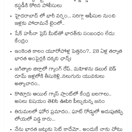
కస్టడీకి కోరిన పోలీసులు
హైదరాబాద్ లో భారీ వర్షం... సరిగ్గా ఆఫీసుల నుంచి
ఇళ్లకు పోదామనే టైంలో..
షేక్ హసీనా ప్రెస్ మీట్‎తో భారత్‎కు సంబంధం లేదు:
కేంద్రం
ఇంకెంత కాలం యూరోపోళ్ల పెత్తనం?.. 28 ఏళ్ల తర్వాత
భారత అంపైర్లకి దక్కని ఛాన్స్!
జగిత్యాల జిల్లాలో గ్యాంగ్ రేప్.. మహిళను డబుల్ బెడ్
రూమ్ ఇళ్లలోకి తీసుకెళ్లి..నలుగురు యువకులు
అత్యాచారం..
కొత్తూరు ఆయిల్ గ్యాస్⁪ ప్లాంట్⁫లో కేంద్ర బలగాలు..
అసలు విషయం తెలిసి ఊపిరి పీల్చుకున్న జనం
తిరుమలలో ఘోర ప్రమాదం.. ఘాట్ రోడ్డులో అదుపుతప్పి
లోయలో పడ్డ కారు...
నేను భారత జట్టుకు సెట్ కాదేమో.. అందుకే నాకు చోటు