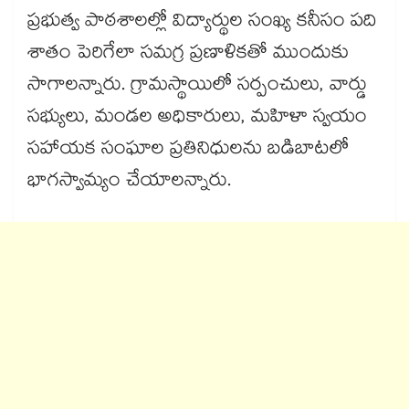
ప్రభుత్వ పాఠశాలల్లో విద్యార్థుల సంఖ్య కనీసం పది
శాతం పెరిగేలా సమగ్ర ప్రణాళికతో ముందుకు
సాగాలన్నారు. గ్రామస్థాయిలో సర్పంచులు, వార్డు
సభ్యులు, మండల అధికారులు, మహిళా స్వయం
సహాయక సంఘాల ప్రతినిధులను బడిబాటలో
భాగస్వామ్యం చేయాలన్నారు.