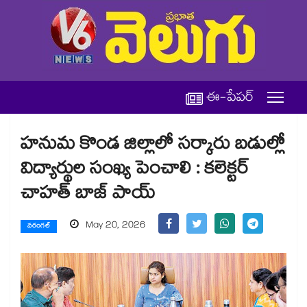
ఈ-పేపర్
హనుమ కొండ జిల్లాలో సర్కారు బడుల్లో
విద్యార్థుల సంఖ్య పెంచాలి : కలెక్టర్
చాహత్ బాజ్ పాయ్
May 20, 2026
వరంగల్