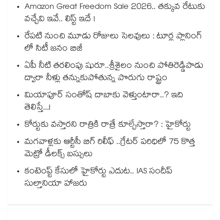
Amazon Great Freedom Sale 2026.. తక్కువ రేటుకు
వచ్చేవి ఇవే.. లిస్ట్ ఇదే !
రేపటి నుంచి మూడు రోజులు సెలవులు : టూర్ల ప్లానింగ్
లో సిటీ జనం బిజీ
ఏపీ నీటి తరలింపు షురూ..శ్రీశైలం నుంచి పోతిరెడ్డిపాడు
ద్వారా నీళ్లు తన్నుకుపోతున్న పొరుగు రాష్ట్రం
మియాపూర్ సంతోష్ దాబాకు వెళ్తుంటారా..? ఇది
తెలిస్తే...!
కోర్టుకు వస్తారని రాత్రికి రాత్రే కూల్చేస్తారా? : హైకోర్టు
మగవాళ్లకు ఆర్టీసీ బిగ్ రిలీఫ్ ..గ్రేటర్ పరిధిలో 75 కొత్త
మెట్రో డీలక్స్ బస్సులు
కంటెంప్ట్ కేసులో హైకోర్టు ఎదుట.. IAS సందీప్
సుల్తానియా హాజరు