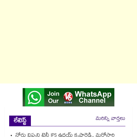
మరిన్ని వార్తలు
లేటెస్ట్
నోరు విప్పని ట్రైనీ IPS ఉదయ్ కృష్ణారెడ్డి.. మరోసారి