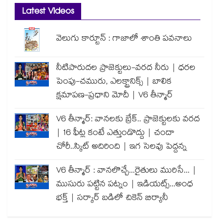
Latest Videos
వెలుగు కార్టూన్ : గాజాలో శాంతి పవనాలు
నీటిపారుదల ప్రాజెక్టులు-వరద నీరు | ధరల
పెంపు-చమురు, ఎలక్ట్రానిక్స్ | బాలిక
క్షమాపణ-ప్రధాని మోదీ | V6 తీన్మార్
V6 తీన్మార్: వానలకు బ్రేక్.. ప్రాజెక్టులకు వరద
| 16 ఫీట్ల కంటే ఎత్తుండొద్దు | చందా
చోరీ..స్కిట్ అదిరింది | ఇగ సెలవు పెద్దన్న
V6 తీన్మార్ : వానలొచ్చే...రైతులు మురిసే... |
ముసురు పట్టిన పట్నం | ఇడియట్స్...అంధ
భక్త్ | సర్కార్ బడిలో చికెన్ బిర్యానీ