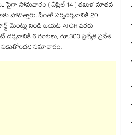
.. పైగా సోమవారం ( ఏప్రిల్ 14 ) తమిళ నూతన
పోటెత్తారు. దీంతో సర్వదర్శనానికి 20
్ట్ మెంట్లు నిండి బయట ATGH వరకు
లాట్ దర్శనానికి 6 గంటలు, రూ.300 ప్రత్యేక ప్రవేశ
 పడుతోందని సమాచారం.