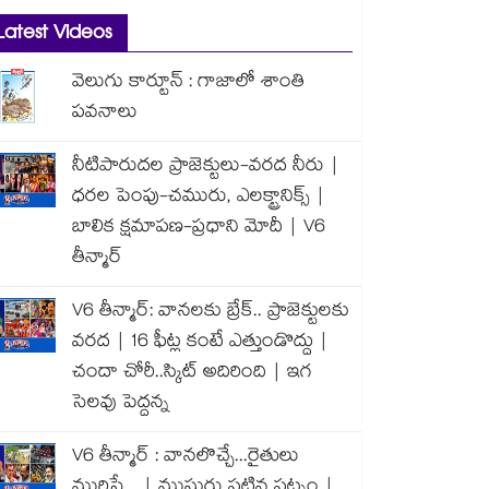
Latest Videos
వెలుగు కార్టూన్ : గాజాలో శాంతి
పవనాలు
నీటిపారుదల ప్రాజెక్టులు-వరద నీరు |
ధరల పెంపు-చమురు, ఎలక్ట్రానిక్స్ |
బాలిక క్షమాపణ-ప్రధాని మోదీ | V6
తీన్మార్
V6 తీన్మార్: వానలకు బ్రేక్.. ప్రాజెక్టులకు
వరద | 16 ఫీట్ల కంటే ఎత్తుండొద్దు |
చందా చోరీ..స్కిట్ అదిరింది | ఇగ
సెలవు పెద్దన్న
V6 తీన్మార్ : వానలొచ్చే...రైతులు
మురిసే... | ముసురు పట్టిన పట్నం |