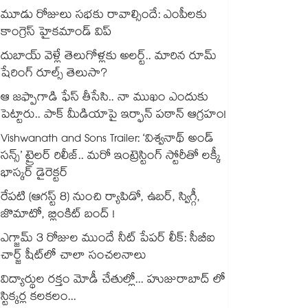
మూడు రోజులు సభకు రావాల్సిందే: ఎంపీలకు
కాంగ్రెస్ హైకమాండ్ విప్
దుబాయ్ వెళ్లే తెలుగోళ్లకు అలర్ట్.. మారిన రూమ్
షేరింగ్‌ రూల్స్ తెలుసా?
ఆ జఫ్పాగాడి ఫేస్ తీసేసి.. నా ముఖం ఎందుకు
పెట్టారు.. పాక్ మీడియాపై ఇర్ఫాన్ పఠాన్ ఆగ్రహం!
Vishwanath and Sons Trailer: ‘విశ్వనాథ్ అండ్
సన్స్’ ట్రైలర్ రిలీజ్.. మరో ఇంట్రెస్టింగ్ స్టోరీతో లక్కీ
భాస్కర్ డైరెక్టర్
రేపటి (ఆగస్ట్ 8) నుంచి ర్యాపిడో, ఉబర్, స్విగ్గీ,
జొమాటో, బ్లింకిట్ బంద్ !
ఎగ్జామ్ 3 రోజుల ముందే నీట్ పేపర్ లీక్: సీబీఐ
చార్జ్ షీట్‎లో చాలా సంచలనాలు
విద్యార్థుల రక్తం మోడీ చేతుల్లో... హుజురాబాద్ లో
స్టిక్కర్ల కలకలం...