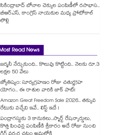
సికింద్రాబాద్ బోనాల చెక్కుల పంపిణీలో రసాభాస..
బీఆర్ఎస్, కాంగ్రెస్ నాయకుల మధ్య ప్రోటోకాల్
లొల్లి
Most Read News
జర్మనీ నేర్చుకుంది.. కొలువు కొట్టింది.. నెలకు రూ.3
లక్షల 50 వేలు
జ్యోతిష్యం: సూర్యగ్రహణం రోజు చతుర్గ్రహ
యోగం.. ఈ రాశుల వారికి జాక్ పాట్!
Amazon Great Freedom Sale 2026.. తక్కువ
రేటుకు వచ్చేవి ఇవే.. లిస్ట్ ఇదే !
పంద్రాగస్టుకు 3 కానుకలు..స్మార్ట్ రేషన్కార్డులు,
కొత్త పింఛన్ల పంపిణీకి శ్రీకారం అదే రోజు నుంచి
గిగ్ వర్కర్ల చట్టం అమల్లోకి