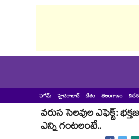
హోమ్
హైదరాబాద్
దేశం
తెలంగాణం
విదే
వరుస సెలవుల ఎఫెక్ట్: భక్త
ఎన్ని గంటలంటే..