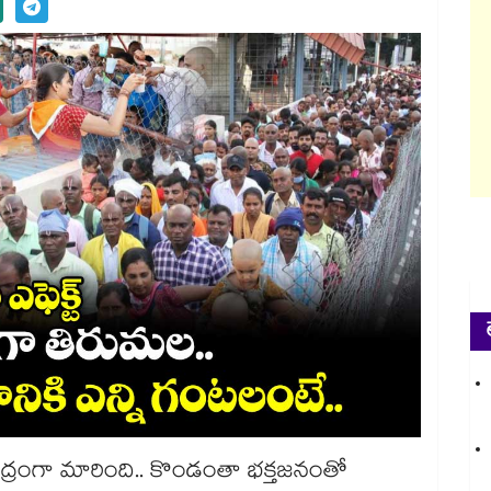
్రంగా మారింది.. కొండంతా భక్తజనంతో