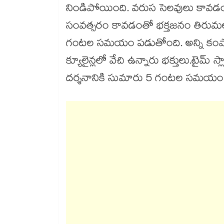
నిండిపోయింది. వరుస సెలవులు కావడం
సంవత్సరం కావడంతో భక్తజనం తిరుమలకు 
గంటల సమయం పడుతోంది. అన్ని కంపార
క్యూలైన్లలో వేచి ఉన్నారు భక్తులు.టైమ్ స్
దర్శనానికి సుమారు 5 గంటల సమయం