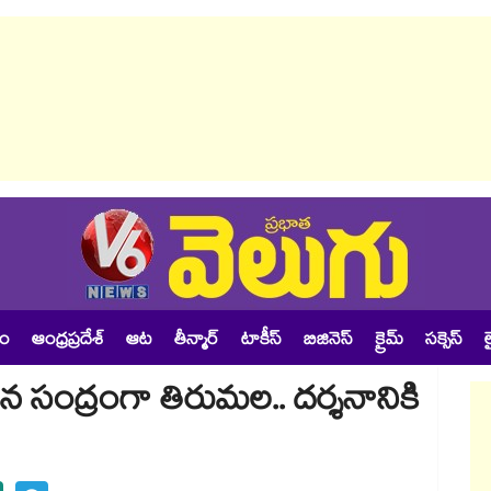
శం
ఆంధ్రప్రదేశ్
ఆట
తీన్మార్
టాకీస్
బిజినెస్
క్రైమ్
సక్సెస్
ల
జన సంద్రంగా తిరుమల.. దర్శనానికి