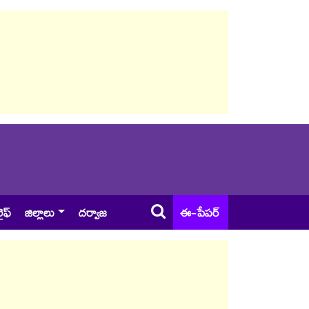
ైఫ్
జిల్లాలు
దర్వాజ
ఈ-పేపర్