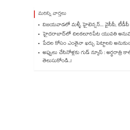
మరిన్ని వార్తలు
విజయవాడలో మళ్ళీ హైటెన్షన్... వైసీపీ, టీడీప
హైదరాబాద్‌లో చిలకలూరిపేట యువతి అనుమ
పేదల కోసం ఎంతైనా ఖర్చు పెట్టాలని అనుకున్
అప్పులు చేసినోళ్లకు గుడ్ న్యూస్ : అర్థరాత్రి కాల
తెలుసుకోండి..!