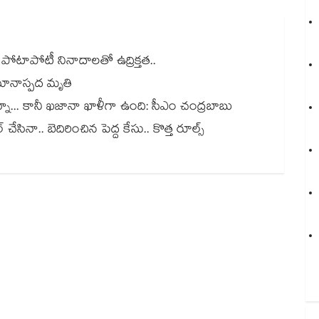
ీ పోటాపోటీ నినాదాలతో ఉద్రిక్తత..
ానాస్పద మృతి
నా... కానీ ఖజానా ఖాళీగా ఉంది: సీఎం చంద్రబాబు
్ చేసినా.. బెదిరించిన పెద్ద కేసు.. కొత్త రూల్స్