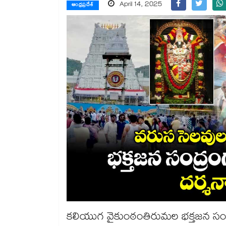
April 14, 2025
ఆంధ్రప్రదేశ్
కలియుగ వైకుంఠంతిరుమల భక్తజన సంద