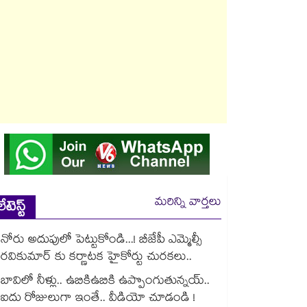
మరిన్ని వార్తలు
లేటెస్ట్
నోరు అదుపులో పెట్టుకోండి...! బీజేపీ ఎమ్మెల్సీ
రవికుమార్ కు కర్ణాటక హైకోర్టు చురకలు..
బావిలో నీళ్లు.. ఉబికిఉబికి ఉప్పొంగుతున్నయ్..
ఐదు రోజులుగా ఇంతే.. వీడియో చూడండి !