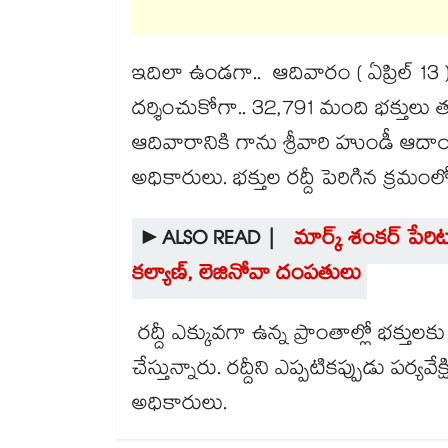
ఇదిలా ఉండగా.. ఆదివారం ( ఏప్రిల్ 13 
దర్శించుకోగా.. 32,791 మంది భక్తులు త
ఆదివారానికి గాను శ్రీవారి హుండీ ఆదాయ
అధికారులు. భక్తుల రద్దీ పెరిగిన క్రమం
►ALSO READ |
మార్క్ శంకర్ పేరి
కల్యాణ్, లెజినోవా దంపతులు
రద్దీ ఎక్కువగా ఉన్న ప్రాంతాల్లో భక్తులకు
చేస్తున్నారు. రద్దీని ఎప్పటికప్పుడు పర్యవ
అధికారులు.