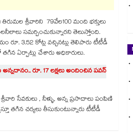
) తిరుమల శ్రీవారిని 79వేల100 మంది భక్తులు
లనీలాలు సమర్పించుకున్నారని తెలుస్తోంది.
ం రూ. 3.52 కోట్ల వచ్చినట్లు తెలిపారు టీటీడీ
లో తగిన ఏర్పాట్లు చేశారు అధికారులు.
ట అన్నదానం.. రూ. 17 లక్షలు అందించిన పవన్
 శ్రీవారి సేవకులు , నీళ్ళు, అన్న ప్రసాదాలు పంపిణి
ేక్షిస్తూ తగిన చర్యలు తీసుకుంటున్నారు టీటీడీ