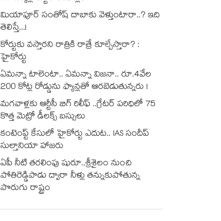
మియాపూర్ సంతోష్ దాబాకు వెళ్తుంటారా..? ఇది
తెలిస్తే...!
కోర్టుకు వస్తారని రాత్రికి రాత్రే కూల్చేస్తారా? :
హైకోర్టు
ఏమన్నా టాలెంటా.. ఏమన్నా విజనా.. రూ.4వేల
200 కోట్ల రోడ్డును ఫ్యాన్లతో ఆరబెడుతున్నరు !
మగవాళ్లకు ఆర్టీసీ బిగ్ రిలీఫ్ ..గ్రేటర్ పరిధిలో 75
కొత్త మెట్రో డీలక్స్ బస్సులు
కంటెంప్ట్ కేసులో హైకోర్టు ఎదుట.. IAS సందీప్
సుల్తానియా హాజరు
ఏపీ నీటి తరలింపు షురూ..శ్రీశైలం నుంచి
పోతిరెడ్డిపాడు ద్వారా నీళ్లు తన్నుకుపోతున్న
పొరుగు రాష్ట్రం