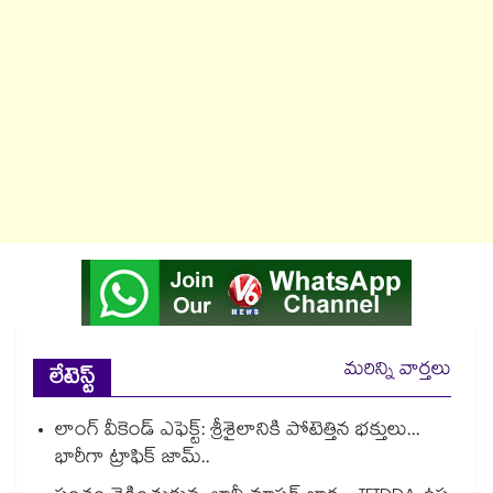
మరిన్ని వార్తలు
లేటెస్ట్
లాంగ్ వీకెండ్ ఎఫెక్ట్: శ్రీశైలానికి పోటెత్తిన భక్తులు...
భారీగా ట్రాఫిక్ జామ్..