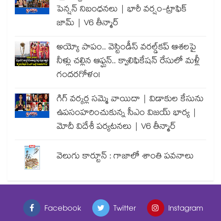
పెన్షన్ నిబంధనలు | భారీ వర్షం-ట్రాఫిక్
జామ్ | V6 తీన్మార్
అయ్యో పాపం.. వెస్టిండీస్ వరల్డ్‌కప్ ఆశలపై
నీళ్లు చల్లిన ఆఫ్ఘన్.. క్వాలిఫికేషన్ రేసులో మళ్లీ
గందరగోళం!
గిగ్ వర్కర్ల సమ్మె వాయిదా | విడాకుల కేసును
ఉపసంహరించుకున్న సీఎం విజయ్ భార్య |
మోదీ విదేశీ పర్యటనలు | V6 తీన్మార్
వెలుగు కార్టూన్ : గాజాలో శాంతి పవనాలు
Facebook
Twitter
Instagram