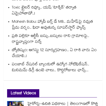
Toxic ట్రైలర్ రివ్యూ.. యష్ ‘టాక్సిక్’ తర్వాత
ఏమైపోతాడో..!
Mahesh Babu: హ్యాపీ బర్త్ డే MB.. మహేష్‌పై నమ్రత
ప్రేమ వర్షం.. ఫిదా అవుతున్న సూపర్‌స్టార్ ఫ్యాన్స్
ప్రతి పల్లెకూ ఆర్టీసీ బస్సు..బస్సులు రాని గ్రామాలపై..
రాష్ట్రవ్యాప్తంగా సర్వే
జ్యోతిష్యం: ఆగస్టు 12 సూర్యగ్రహణం.. ఏ రాశి వారు ఏం
చేయాలి..!
పంజాబ్ నేషనల్ బ్యాంకులో ఉద్యోగ నోటిఫికేషన్..
మినిమమ్ డిగ్రీ ఉంటె చాలు.. కొద్దిరోజులు ఛాన్స్...
Latest Videos
హైకోర్టు-ఉచిత పథకాలు | తెలంగాణలో కొత్త