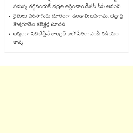
సమస్య తగ్గినందుకే భద్రత తగ్గించాం:డీజీపీ సీవీ ఆనంద్
రైతులు వరిసాగుకు దూరంగా ఉండాలి: జనగామ, భద్రాద్రి
కొత్తగూడెం కలెక్టర్ల సూచన
ఐక్యంగా పనిచేస్తేనే కాంగ్రెస్ బలోపేతం: ఎంపీ కడియం
కావ్య