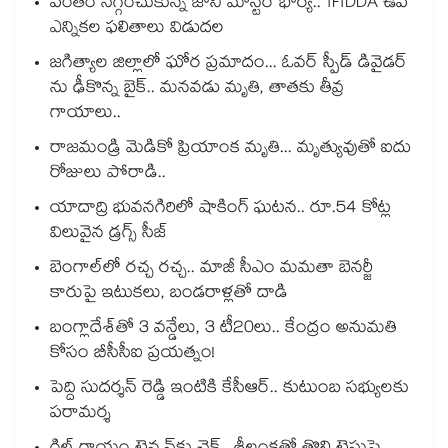
పంతం నెగ్గించుకున్న జానీ మాస్టర్ భార్య.. TFTDDA ఉప
ఎన్నికల ఫలితాలు విడుదల
జగిత్యాల జిల్లాలో ఘోర ప్రమాదం... ఓవర్ స్పీడ్ డివైడర్
ను ఢీకొన్న బైక్.. మనవడు మృతి, తాతకు తీవ్ర
గాయాలు..
రాజమండ్రి మెడికో ప్రియాంక మృతి... మృత్యువుతో ఐదు
రోజులు పోరాడి..
యాదాద్రి భువనగిరిలో షాకింగ్ ఘటన.. రూ.54 కోట్ల
విలువైన డ్రగ్స్ సీజ్
బెంగాల్⁭లో రచ్చ రచ్చ.. మాజీ సీఎం మమతా బెనర్జీ
కారుపై ఇటుకలు, బండరాళ్లతో దాడి
బంగ్లాదేశ్⁬తో 3 వన్డేలు, 3 టీ20లు.. కేంద్రం అనుమతి
కోసం బీసీసీఐ ప్రయత్నం!
పెద్ది సుదర్శన్ రెడ్డి ఇంటికి కేసీఆర్.. కుటుంబ సభ్యులకు
పరామర్శ