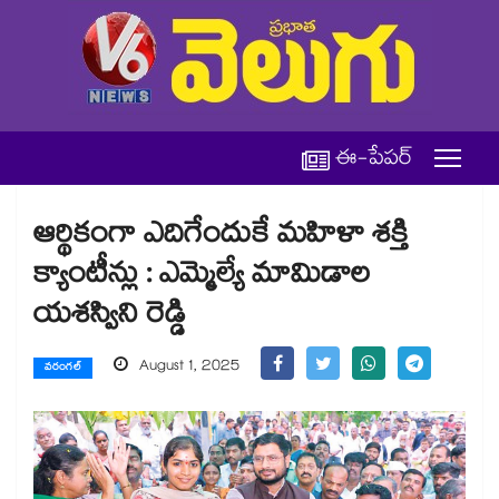
ఈ-పేపర్
ఆర్థికంగా ఎదిగేందుకే మహిళా శక్తి
క్యాంటీన్లు : ఎమ్మెల్యే మామిడాల
యశస్విని రెడ్డి
August 1, 2025
వరంగల్