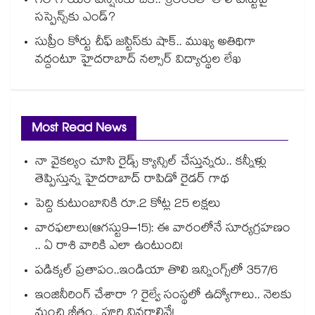
గిల్ గాయం టెన్షన్‌కు చెక్.. శ్రీలంకతో తొలి టెస్టుపై
సస్పెన్స్‌కు ఎండ్?
సుప్రీం కోర్టు చీఫ్ జస్టిస్⁭కు షాక్.. ముఖ్య అతిథిగా
వద్దంటూ హైదరాబాద్ నల్సార్ విద్యార్థుల లేఖ
Most Read News
నా వైకల్యం చూసి రైడ్స్ క్యాన్సిల్ చేస్తున్నరు.. కన్నీళ్లు
తెప్పిస్తున్న హైదరాబాద్ రాపిడో రైడర్ గాథ
పెద్ది కుటుంబానికి రూ.2 కోట్ల 25 లక్షలు
వారఫలాలు(ఆగస్టు9–15): ఈ వారంలోనే సూర్యగ్రహణం
.. ఏ రాశి వారికి ఎలా ఉంటుంది!
పడిక్కల్‌‌ ప్రతాపం..ఇండియా తొలి ఇన్నింగ్స్‌‌లో 357/6
ఇంజినీరింగ్ చేశారా ? రైల్వే సంస్థలో ఉద్యోగాలు.. నెలకు
మంచి జీతం.. పూర్తి వివరాలివే!