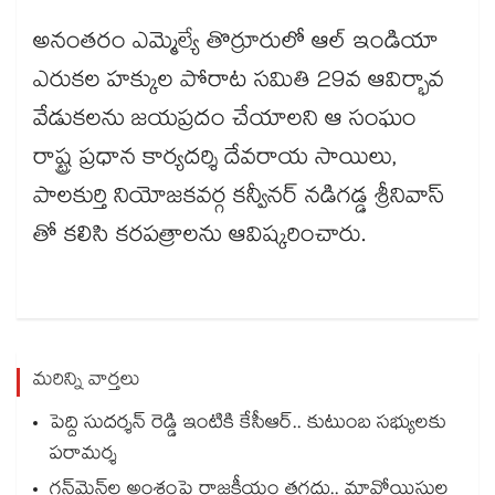
అనంతరం ఎమ్మెల్యే తొర్రూరులో ఆల్ ఇండియా
ఎరుకల హక్కుల పోరాట సమితి 29వ ఆవిర్భావ
వేడుకలను జయప్రదం చేయాలని ఆ సంఘం
రాష్ట్ర ప్రధాన కార్యదర్శి దేవరాయ సాయిలు,
పాలకుర్తి నియోజకవర్గ కన్వీనర్ నడిగడ్డ శ్రీనివాస్
తో కలిసి కరపత్రాలను ఆవిష్కరించారు.
మరిన్ని వార్తలు
పెద్ది సుదర్శన్ రెడ్డి ఇంటికి కేసీఆర్.. కుటుంబ సభ్యులకు
పరామర్శ
గన్⁭మెన్⁭ల అంశంపై రాజకీయం తగదు.. మావోయిస్టుల