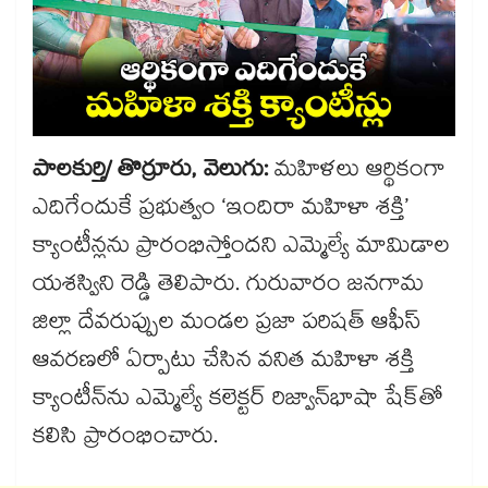
పాలకుర్తి/ తొర్రూరు, వెలుగు:
మహిళలు ఆర్థికంగా
ఎదిగేందుకే ప్రభుత్వం ‘ఇందిరా మహిళా శక్తి’
క్యాంటీన్లను ప్రారంభిస్తోందని ఎమ్మెల్యే మామిడాల
యశస్విని రెడ్డి తెలిపారు. గురువారం జనగామ
జిల్లా దేవరుప్పుల మండల ప్రజా పరిషత్​ ఆఫీస్​
ఆవరణలో ఏర్పాటు చేసిన వనిత మహిళా శక్తి
క్యాంటీన్​ను ఎమ్మెల్యే కలెక్టర్​ రిజ్వాన్​భాషా షేక్​తో
కలిసి ప్రారంభించారు.