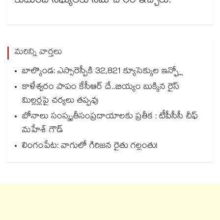
కుటుంబ సభ్యులకు సమాచారం ఇచ్చారు.
మరిన్ని వార్తలు
బాల్కొండ: ఎస్సారెస్పీకి 32,821 క్యూసెక్కుల ఇన్ఫ్లో
కాళేశ్వరం పాపం కేసీఆర్ దే..బియ్యం బుక్కిన రైస్
మిల్లర్లపై చర్యలు తప్పవు
బోనాలు సంస్కృతీసంప్రదాయాలకు ప్రతీక : టీపీసీసీ చీఫ్‌‌‌‌‌‌‌‌‌‌‌‌‌‌‌‌
మహేశ్‌‌‌‌‌‌‌‌ గౌడ్‌‌‌‌‌‌‌‌‌‌‌‌‌‌‌‌
లింగంపేట: వాగులో గిరిజన రైతు గల్లంతు!