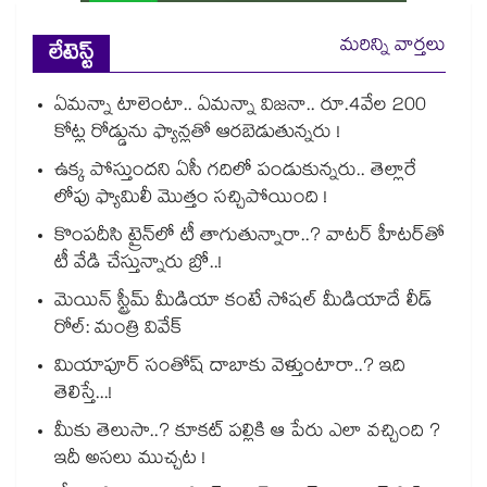
మరిన్ని వార్తలు
లేటెస్ట్
ఏమన్నా టాలెంటా.. ఏమన్నా విజనా.. రూ.4వేల 200
కోట్ల రోడ్డును ఫ్యాన్లతో ఆరబెడుతున్నరు !
ఉక్క పోస్తుందని ఏసీ గదిలో పండుకున్నరు.. తెల్లారే
లోపు ఫ్యామిలీ మొత్తం సచ్చిపోయింది !
కొంపదీసి ట్రైన్⁬లో టీ తాగుతున్నారా..? వాటర్ హీటర్⁭⁭తో
టీ వేడి చేస్తున్నారు బ్రో..!
మెయిన్ స్ట్రీమ్ మీడియా కంటే సోషల్ మీడియాదే లీడ్
రోల్: మంత్రి వివేక్
మియాపూర్ సంతోష్ దాబాకు వెళ్తుంటారా..? ఇది
తెలిస్తే...!
మీకు తెలుసా..? కూకట్ పల్లికి ఆ పేరు ఎలా వచ్చింది ?
ఇదీ అసలు ముచ్చట !