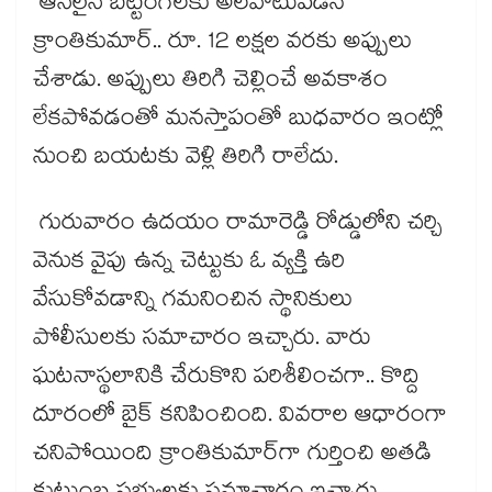
ఆన్‌‌‌‌‌‌‌‌‌‌‌‌‌‌‌‌లైన్‌‌‌‌‌‌‌‌‌‌‌‌‌‌‌‌ బెట్టింగ్‌‌‌‌‌‌‌‌‌‌‌‌‌‌‌‌లకు అలవాటుపడిన
క్రాంతికుమార్‌‌‌‌‌‌‌‌‌‌‌‌‌‌‌‌.. రూ. 12 లక్షల వరకు అప్పులు
చేశాడు. అప్పులు తిరిగి చెల్లించే అవకాశం
లేకపోవడంతో మనస్తాపంతో బుధవారం ఇంట్లో
నుంచి బయటకు వెళ్లి తిరిగి రాలేదు.
గురువారం ఉదయం రామారెడ్డి రోడ్డులోని చర్చి
వెనుక వైపు ఉన్న చెట్టుకు ఓ వ్యక్తి ఉరి
వేసుకోవడాన్ని గమనించిన స్థానికులు
పోలీసులకు సమాచారం ఇచ్చారు. వారు
ఘటనాస్థలానికి చేరుకొని పరిశీలించగా.. కొద్ది
దూరంలో బైక్‌‌‌‌‌‌‌‌‌‌‌‌‌‌‌‌ కనిపించింది. వివరాల ఆధారంగా
చనిపోయింది క్రాంతికుమార్‌‌‌‌‌‌‌‌‌‌‌‌‌‌‌‌గా గుర్తించి అతడి