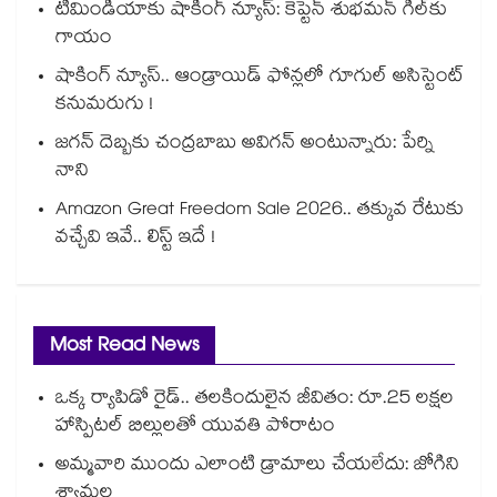
టీమిండియాకు షాకింగ్ న్యూస్: కెప్టెన్ శుభమన్ గిల్‎కు
గాయం
షాకింగ్ న్యూస్.. ఆండ్రాయిడ్ ఫోన్లలో గూగుల్ అసిస్టెంట్
కనుమరుగు !
జగన్ దెబ్బకు చంద్రబాబు అవిగన్ అంటున్నారు: పేర్ని
నాని
Amazon Great Freedom Sale 2026.. తక్కువ రేటుకు
వచ్చేవి ఇవే.. లిస్ట్ ఇదే !
Most Read News
ఒక్క ర్యాపిడో రైడ్.. తలకిందులైన జీవితం: రూ.25 లక్షల
హాస్పిటల్ బిల్లులతో యువతి పోరాటం
అమ్మవారి ముందు ఎలాంటి డ్రామాలు చేయలేదు: జోగిని
శ్యామల