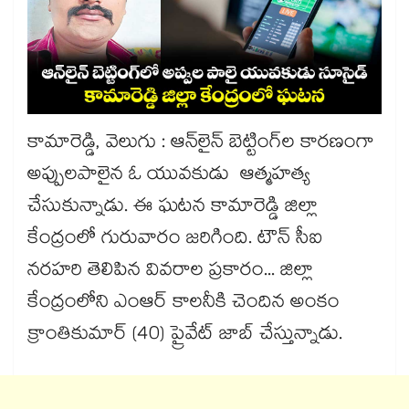
కామారెడ్డి, వెలుగు : ఆన్‌‌‌‌‌‌‌‌‌‌‌‌‌‌‌‌లైన్‌‌‌‌‌‌‌‌‌‌‌‌‌‌‌‌ బెట్టింగ్‌‌‌‌‌‌‌‌‌‌‌‌‌‌‌‌ల కారణంగా
అప్పులపాలైన ఓ యువకుడు ఆత్మహత్య
చేసుకున్నాడు. ఈ ఘటన కామారెడ్డి జిల్లా
కేంద్రంలో గురువారం జరిగింది. టౌన్ సీఐ
నరహరి తెలిపిన వివరాల ప్రకారం... జిల్లా
కేంద్రంలోని ఎంఆర్‌‌‌‌‌‌‌‌‌‌‌‌‌‌‌‌ కాలనీకి చెందిన అంకం
క్రాంతికుమార్‌‌‌‌‌‌‌‌‌‌‌‌‌‌‌‌ (40) ప్రైవేట్‌‌‌‌‌‌‌‌‌‌‌‌‌‌‌‌ జాబ్‌‌‌‌‌‌‌‌‌‌‌‌‌‌‌‌ చేస్తున్నాడు.