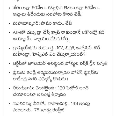
జీతం లక్షా 60వేలు.. కట్టాల్సిన EMIలు లక్షా 85వేలు..
అప్పులు తీరేందుకు సలహాలు కోరిన టెక్కీ
మహబూబ్నగర్: పాము కాదు.. చేపే
ATMలో డబ్బు డ్రా చేస్తే క్యాష్ రాకుండానే అకౌంట్లో కట్
అయ్యాయ్.. న్యాయం చేసిన కోర్టు
గ్రాడ్యుయేట్లకు శుభవార్త.. TCS, విప్రో, ఇన్ఫోసిస్, టెక్
మహీంద్రా, హెచ్సీఎల్ ఏం చేస్తున్నాయంటే?
ఆర్టీసీలో జూనియర్ అసిస్టెంట్‌‌ పోస్టుల భర్తీకి గ్రీన్‌‌ సిగ్నల్
ప్రేమకు తండ్రి అడ్డుపడుతున్నాడని పోలీస్ స్టేషన్⁪కు
రాజేంద్ర నగర్ ఎమ్మెల్యే కొడుకు !
తిరుగుబాటు మొదలైంది : E20 పెట్రోల్ బంద్
చేయాలంటూ అసెంబ్లీ తీర్మానం
‘ఇందిరమ్మ’ నీడలో.. వాసాలమర్రి.. 143 ఇండ్లు
మంజూరు.. 78 ఇండ్లు కంప్లీట్