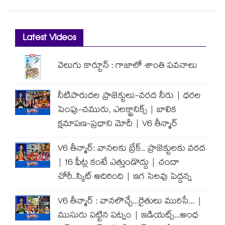
Latest Videos
వెలుగు కార్టూన్ : గాజాలో శాంతి పవనాలు
నీటిపారుదల ప్రాజెక్టులు-వరద నీరు | ధరల
పెంపు-చమురు, ఎలక్ట్రానిక్స్ | బాలిక
క్షమాపణ-ప్రధాని మోదీ | V6 తీన్మార్
V6 తీన్మార్: వానలకు బ్రేక్.. ప్రాజెక్టులకు వరద
| 16 ఫీట్ల కంటే ఎత్తుండొద్దు | చందా
చోరీ..స్కిట్ అదిరింది | ఇగ సెలవు పెద్దన్న
V6 తీన్మార్ : వానలొచ్చే...రైతులు మురిసే... |
ముసురు పట్టిన పట్నం | ఇడియట్స్...అంధ