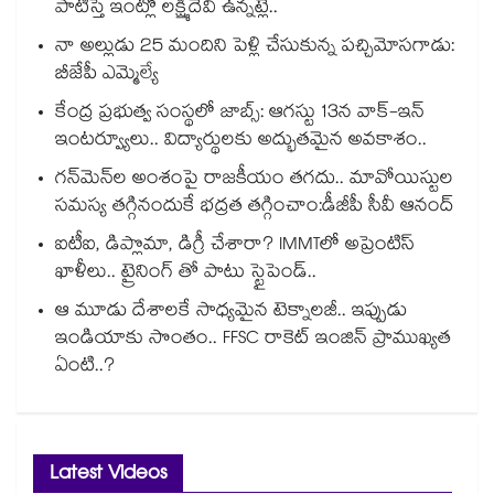
పాటిస్తే ఇంట్లో లక్ష్మిదేవి ఉన్నట్లే..
నా అల్లుడు 25 మందిని పెళ్లి చేసుకున్న పచ్చిమోసగాడు:
బీజేపీ ఎమ్మెల్యే
కేంద్ర ప్రభుత్వ సంస్థలో జాబ్స్: ఆగస్టు 13న వాక్-ఇన్
ఇంటర్వ్యూలు.. విద్యార్థులకు అద్భుతమైన అవకాశం..
గన్⁭మెన్⁭ల అంశంపై రాజకీయం తగదు.. మావోయిస్టుల
సమస్య తగ్గినందుకే భద్రత తగ్గించాం:డీజీపీ సీవీ ఆనంద్
ఐటీఐ, డిప్లొమా, డిగ్రీ చేశారా? IMMTలో అప్రెంటిస్
ఖాళీలు.. ట్రైనింగ్ తో పాటు స్టైపెండ్..
ఆ మూడు దేశాలకే సాధ్యమైన టెక్నాలజీ.. ఇప్పుడు
ఇండియాకు సొంతం.. FFSC రాకెట్ ఇంజిన్ ప్రాముఖ్యత
ఏంటి..?
Latest Videos