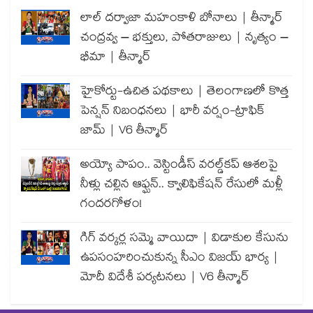
లాల్ దర్వాజా మహంకాళి బోనాలు | తీన్మార్
చంద్రవ్వ – భక్తులు, పోతరాజులు | నృత్యం –
భీమా | తీన్మార్
హైకోర్టు-ఉచిత పథకాలు | తెలంగాణలో కొత్త
పెన్షన్ నిబంధనలు | భారీ వర్షం-ట్రాఫిక్
జామ్ | V6 తీన్మార్
అయ్యో పాపం.. వెస్టిండీస్ వరల్డ్‌కప్ ఆశలపై
నీళ్లు చల్లిన ఆఫ్ఘన్.. క్వాలిఫికేషన్ రేసులో మళ్లీ
గందరగోళం!
గిగ్ వర్కర్ల సమ్మె వాయిదా | విడాకుల కేసును
ఉపసంహరించుకున్న సీఎం విజయ్ భార్య |
మోదీ విదేశీ పర్యటనలు | V6 తీన్మార్