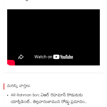
మరిన్ని వార్తలు
AR Rahman Son: ఏఆర్ రెహమాన్ కొడుకుకు
యాక్సిడెంట్.. తెల్లవారుజామున రోడ్డు ప్రమాదం..