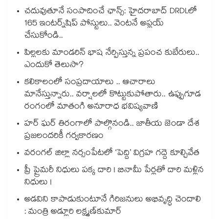
చదువుతూనే సంపాదించే ఛాన్స్: హైదరాబాద్ DRDLలో
165 ఇంటర్న్‌షిప్ పోస్టులు.. వెంటనే అప్లయ్
చేసుకోండి..
పిల్లలకు మాండరిన్ భాష నేర్పిస్తున్న ప్రపంచ కుబేరులు..
ఎందుకో తెలుసా?
కలికాలంలో సంప్రదాయాలు .. ఆచారాలు
మానేస్తున్నారు.. వర్షాలలో కొట్టుకుపోతారు.. ఉప్పుగూడ
రంగంలో మాతంగి అనూరాధ భవిష్యవాణి
హర్ ఘర్ తిరంగాలో పాల్గొనండి.. జాతీయ జెండా దేశ
ప్రజలందరికీ గర్వకారణం
వరంగల్ జిల్లా నర్సంపేటలో ‘పెద్ది’ విగ్రహ గద్దె కూల్చివేత
ప్రీ ప్రైమరీ నిధులు పక్క దారి ! బినామీ పేర్లతో దారి మళ్లిన
నిధులు !
అడవిని కాపాడుకుంటూనే గిరిజనులు అభివృద్ధి చెందాలి
: మంత్రి అడ్లూరి లక్ష్మణ్‌‌‌‌‌‌‌‌‌‌‌‌‌‌‌‌‌‌‌‌‌‌‌‌‌‌‌‌‌‌‌‌కుమార్‌‌‌‌‌‌‌‌‌‌‌‌‌‌‌‌‌‌‌‌‌‌‌‌‌‌‌‌‌‌‌‌