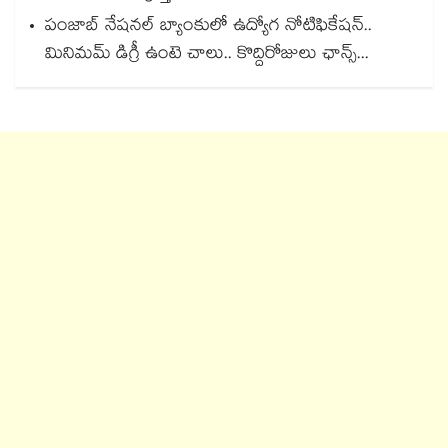
పంజాబ్ నేషనల్ బ్యాంకులో ఉద్యోగ నోటిఫికేషన్..
మినిమమ్ డిగ్రీ ఉంటె చాలు.. కొద్దిరోజులు ఛాన్స్...