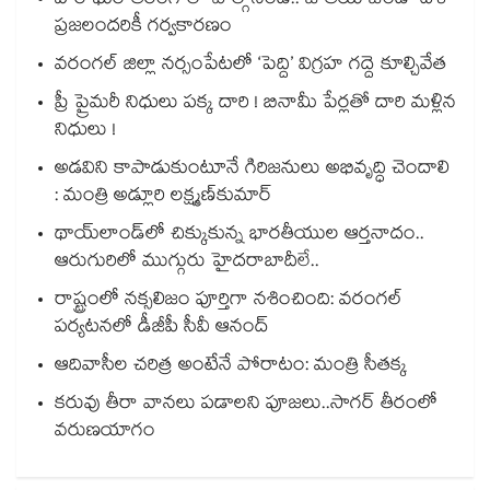
హర్ ఘర్ తిరంగాలో పాల్గొనండి.. జాతీయ జెండా దేశ
ప్రజలందరికీ గర్వకారణం
వరంగల్ జిల్లా నర్సంపేటలో ‘పెద్ది’ విగ్రహ గద్దె కూల్చివేత
ప్రీ ప్రైమరీ నిధులు పక్క దారి ! బినామీ పేర్లతో దారి మళ్లిన
నిధులు !
అడవిని కాపాడుకుంటూనే గిరిజనులు అభివృద్ధి చెందాలి
: మంత్రి అడ్లూరి లక్ష్మణ్‌‌‌‌‌‌‌‌‌‌‌‌‌‌‌‌‌‌‌‌‌‌‌‌‌‌‌‌‌‌‌‌కుమార్‌‌‌‌‌‌‌‌‌‌‌‌‌‌‌‌‌‌‌‌‌‌‌‌‌‌‌‌‌‌‌‌
థాయ్‌లాండ్‌లో చిక్కుకున్న భారతీయుల ఆర్తనాదం..
ఆరుగురిలో ముగ్గురు హైదరాబాదీలే..
రాష్ట్రంలో నక్సలిజం పూర్తిగా నశించింది: వరంగల్
పర్యటనలో డీజీపీ సీవీ ఆనంద్
ఆదివాసీల చరిత్ర అంటేనే పోరాటం: మంత్రి సీతక్క
కరువు తీరా వానలు పడాలని పూజలు..సాగర్ తీరంలో
వరుణయాగం