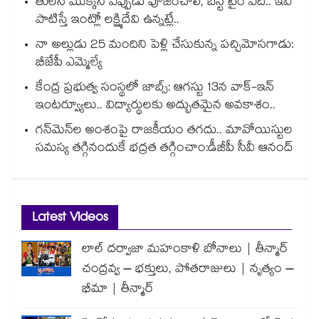
తులసి మొక్కని ఎప్పుడు పూజించాలి, బెస్ట్ టైం ఏది.. ఇవి
పాటిస్తే ఇంట్లో లక్ష్మిదేవి ఉన్నట్లే..
నా అల్లుడు 25 మందిని పెళ్లి చేసుకున్న పచ్చిమోసగాడు:
బీజేపీ ఎమ్మెల్యే
కేంద్ర ప్రభుత్వ సంస్థలో జాబ్స్: ఆగస్టు 13న వాక్-ఇన్
ఇంటర్వ్యూలు.. విద్యార్థులకు అద్భుతమైన అవకాశం..
గన్⁭మెన్⁭ల అంశంపై రాజకీయం తగదు.. మావోయిస్టుల
సమస్య తగ్గినందుకే భద్రత తగ్గించాం:డీజీపీ సీవీ ఆనంద్
Latest Videos
లాల్ దర్వాజా మహంకాళి బోనాలు | తీన్మార్
చంద్రవ్వ – భక్తులు, పోతరాజులు | నృత్యం –
భీమా | తీన్మార్