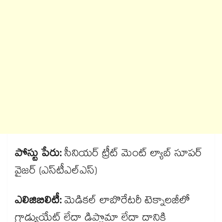
పోస్టు పేరు:
సీనియర్ ట్రీట్ మెంట్ ల్యాబ్ సూపర్
వైజర్ (ఎస్​టీఎల్ఎస్)
ఎలిజిబిలిటీ:
మెడికల్ లాబొరేటరీ టెక్నాలజీలో
గ్రాడ్యుయేట్ లేదా డిప్లొమా లేదా దానికి