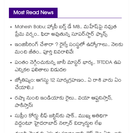
Most Read News
Mahesh Babu: హ్యాపీ బర్త్ డే MB.. మహేష్‌పై నమ్రత
ప్రేమ వర్షం.. ఫిదా అవుతున్న సూపర్‌స్టార్ ఫ్యాన్స్
ఇంజినీరింగ్ చేశారా ? రైల్వే సంస్థలో ఉద్యోగాలు.. నెలకు
మంచి జీతం.. పూర్తి వివరాలివే!
పంతం నెగ్గించుకున్న జానీ మాస్టర్ భార్య.. TFTDDA ఉప
ఎన్నికల ఫలితాలు విడుదల
జ్యోతిష్యం: ఆగస్టు 12 సూర్యగ్రహణం.. ఏ రాశి వారు ఏం
చేయాలి..!
రష్యా నుంచి ఇండియాకు రైలు.. వయా ఆఫ్ఘనిస్తాన్,
పాకిస్తాన్!
సుప్రీం కోర్టు చీఫ్ జస్టిస్⁭కు షాక్.. ముఖ్య అతిథిగా
వద్దంటూ హైదరాబాద్ నల్సార్ విద్యార్థుల లేఖ