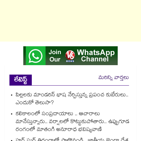
మరిన్ని వార్తలు
లేటెస్ట్
పిల్లలకు మాండరిన్ భాష నేర్పిస్తున్న ప్రపంచ కుబేరులు..
ఎందుకో తెలుసా?
కలికాలంలో సంప్రదాయాలు .. ఆచారాలు
మానేస్తున్నారు.. వర్షాలలో కొట్టుకుపోతారు.. ఉప్పుగూడ
రంగంలో మాతంగి అనూరాధ భవిష్యవాణి