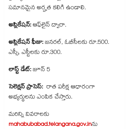
సమానమైన అర్హత కలిగి ఉండాలి.
అప్లికేషన్:
ఆఫ్​లైన్ ద్వారా.
అప్లికేషన్ ఫీజు:
జనరల్, ఓబీసీలకు రూ.500.
ఎస్సీ, ఎస్టీలకు రూ.300.
లాస్ట్ డేట్:
జూన్ 5
సెలెక్షన్ ప్రాసెస్:
రాత పరీక్ష ఆధారంగా
అభ్యర్థులను ఎంపిక చేస్తారు.
మరిన్ని వివరాలకు
mahabubabad.telangana.gov.in
ను