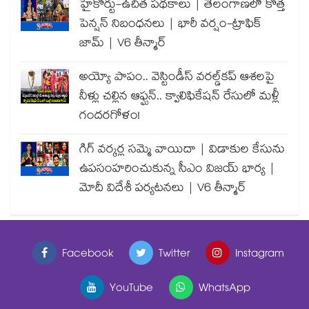
హైకోర్టు-ఉచిత పథకాలు | తెలంగాణలో కొత్త
పెన్షన్ నిబంధనలు | భారీ వర్షం-ట్రాఫిక్
జామ్ | V6 తీన్మార్
అయ్యో పాపం.. వెస్టిండీస్ వరల్డ్‌కప్ ఆశలపై
నీళ్లు చల్లిన ఆఫ్ఘన్.. క్వాలిఫికేషన్ రేసులో మళ్లీ
గందరగోళం!
గిగ్ వర్కర్ల సమ్మె వాయిదా | విడాకుల కేసును
ఉపసంహరించుకున్న సీఎం విజయ్ భార్య |
మోదీ విదేశీ పర్యటనలు | V6 తీన్మార్
Facebook
Twitter
Instagram
YouTube
WhatsApp