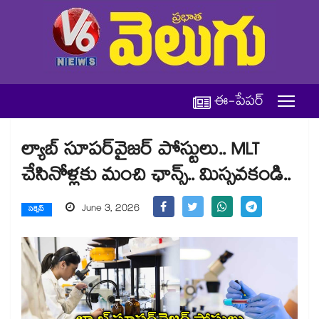
ఈ-పేపర్
ల్యాబ్ సూపర్‌వైజర్ పోస్టులు.. MLT
చేసినోళ్లకు మంచి ఛాన్స్.. మిస్సవకండి..
June 3, 2026
సక్సెస్