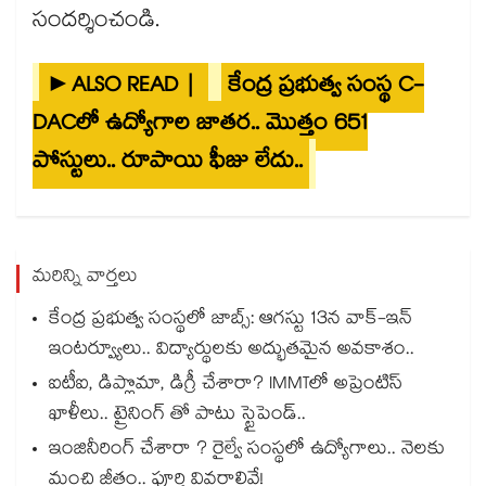
సందర్శించండి.
►ALSO READ |
కేంద్ర ప్రభుత్వ సంస్థ C-
DACలో ఉద్యోగాల జాతర.. మొత్తం 651
పోస్టులు.. రూపాయి ఫీజు లేదు..
మరిన్ని వార్తలు
కేంద్ర ప్రభుత్వ సంస్థలో జాబ్స్: ఆగస్టు 13న వాక్-ఇన్
ఇంటర్వ్యూలు.. విద్యార్థులకు అద్భుతమైన అవకాశం..
ఐటీఐ, డిప్లొమా, డిగ్రీ చేశారా? IMMTలో అప్రెంటిస్
ఖాళీలు.. ట్రైనింగ్ తో పాటు స్టైపెండ్..
ఇంజినీరింగ్ చేశారా ? రైల్వే సంస్థలో ఉద్యోగాలు.. నెలకు
మంచి జీతం.. పూర్తి వివరాలివే!