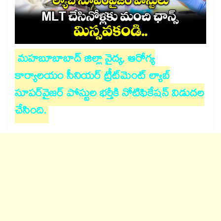
మహబూబాబాద్ జిల్లా వైద్య, ఆరోగ్య
కార్యాలయం సీనియర్ ట్రీట్‌మెంట్ ల్యాబ్
సూపర్‌వైజర్ పోస్టుల భర్తీకి నోటిఫికేషన్ విడుదల
చేసింది.