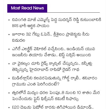
Most Read News
దివంగత మాజీ ఎమ్మెల్యే పెద్ద సుదర్శన్ రెడ్డి కుటుంబానికి
BRS భారీ ఆర్థిక సాయం
జూరాల 32 గేట్లు ఓపెన్.. శ్రీశైలం ప్రాజెక్టుకు నీరు
విడుదల
ఎగిరే ఎలక్ట్రిక్ వెహికల్ వచ్చేసింది.. ఇండియన్ యువ
ఇంజనీరు తయారు చేశాడు.. టెస్ట్ సక్సెస్ అయింది
నా వైకల్యం చూసి రైడ్స్ క్యాన్సిల్ చేస్తున్నరు.. కన్నీళ్లు
తెప్పిస్తున్న హైదరాబాద్ రాపిడో రైడర్ గాథ
మిడిల్‌క్లాస్‌ని కలవరపెడుతున్న గోల్డ్ ర్యాలీ.. శనివారం
గ్రాముకు ఎంత పెరిగిందంటే?
త్వరలోనే మద్యం ధ‌‌ర‌‌ల పెంపు!..8 నుంచి 10 శాతం మేర
పెంచేందుకు ప్రైస్ ఫిక్సేష‌‌న్ క‌‌మిటీ సిఫార్సు
E20 దెబ్బకు పెట్రోల్ కార్లకు తగ్గిపోయిన డిమాండ్..