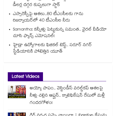
డీలర్ల దగ్గర కుప్పలుగా స్టాక్
ఎస్సారెస్పీపై ఆశలు..80 టీఎంసీలకు గాను
రిజర్వాయర్‌‌‌‌‌‌‌‌‌‌‌‌‌‌‌‌లో 40 టీఎంసీల నీరు
Samantha: కన్నీళ్లు పెట్టుకున్న సమంత.. వైరల్ వీడియో
చూసి ఫ్యాన్స్ ఎమోషనల్!
హైడ్రా ఉద్యోగాలకు ఫిజికల్ టెస్ట్.. సరూర్ నగర్
స్టేడియానికి పోటెత్తిన యూత్
Latest Videos
అయ్యో పాపం.. వెస్టిండీస్ వరల్డ్‌కప్ ఆశలపై
నీళ్లు చల్లిన ఆఫ్ఘన్.. క్వాలిఫికేషన్ రేసులో మళ్లీ
గందరగోళం!
గిగ్ వర్కర్ల సమ్మె వాయిదా | విడాకుల కేసును