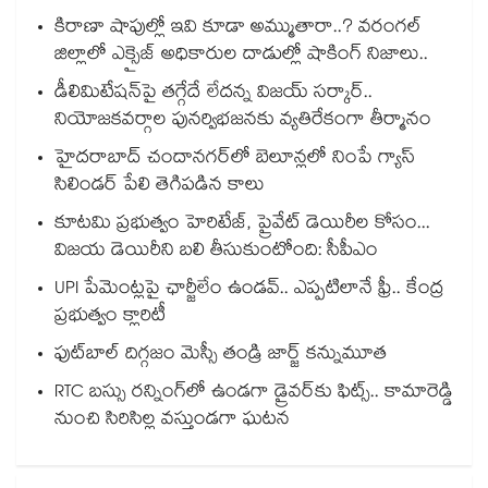
కిరాణా షాపుల్లో ఇవి కూడా అమ్ముతారా..? వరంగల్
జిల్లాలో ఎక్సైజ్ అధికారుల దాడుల్లో షాకింగ్ నిజాలు..
డీలిమిటేషన్‎పై తగ్గేదే లేదన్న విజయ్ సర్కార్..
నియోజకవర్గాల పునర్విభజనకు వ్యతిరేకంగా తీర్మానం
హైదరాబాద్⁪ చందానగర్⁫లో బెలూన్లలో నింపే గ్యాస్
సిలిండర్ పేలి తెగిపడిన కాలు
కూటమి ప్రభుత్వం హెరిటేజ్, ప్రైవేట్ డెయిరీల కోసం...
విజయ డెయిరీని బలి తీసుకుంటోంది: సీపీఎం
UPI పేమెంట్లపై ఛార్జీలేం ఉండవ్.. ఎప్పటిలానే ఫ్రీ.. కేంద్ర
ప్రభుత్వం క్లారిటీ
ఫుట్‎బాల్ దిగ్గజం మెస్సీ తండ్రి జార్జ్ కన్నుమూత
RTC బస్సు రన్నింగ్⁫లో ఉండగా డ్రైవర్‌కు ఫిట్స్.. కామారెడ్డి
నుంచి సిరిసిల్ల వస్తుండగా ఘటన