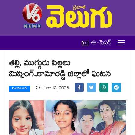
ఈ-పేపర్
తల్లి, ముగ్గురు పిల్లలు
మిస్సింగ్‌‌‌‌‌‌‌‌‌‌‌‌‌‌‌‌..కామారెడ్డి జిల్లాలో ఘటన
June 12, 2026
నిజామాబాద్