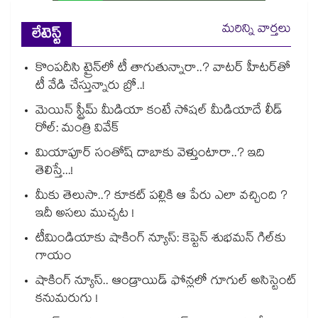
మరిన్ని వార్తలు
లేటెస్ట్
కొంపదీసి ట్రైన్⁬లో టీ తాగుతున్నారా..? వాటర్ హీటర్⁭⁭తో
టీ వేడి చేస్తున్నారు బ్రో..!
మెయిన్ స్ట్రీమ్ మీడియా కంటే సోషల్ మీడియాదే లీడ్
రోల్: మంత్రి వివేక్
మియాపూర్ సంతోష్ దాబాకు వెళ్తుంటారా..? ఇది
తెలిస్తే...!
మీకు తెలుసా..? కూకట్ పల్లికి ఆ పేరు ఎలా వచ్చింది ?
ఇదీ అసలు ముచ్చట !
టీమిండియాకు షాకింగ్ న్యూస్: కెప్టెన్ శుభమన్ గిల్‎కు
గాయం
షాకింగ్ న్యూస్.. ఆండ్రాయిడ్ ఫోన్లలో గూగుల్ అసిస్టెంట్
కనుమరుగు !