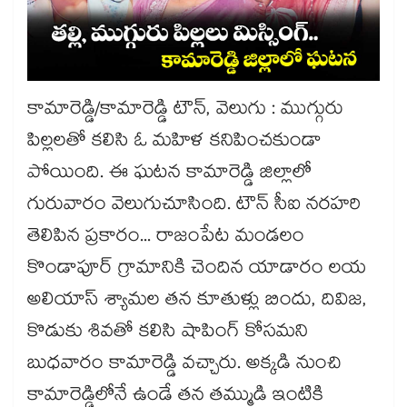
కామారెడ్డి/కామారెడ్డి టౌన్, వెలుగు : ముగ్గురు
పిల్లలతో కలిసి ఓ మహిళ కనిపించకుండా
పోయింది. ఈ ఘటన కామారెడ్డి జిల్లాలో
గురువారం వెలుగుచూసింది. టౌన్ సీఐ నరహరి
తెలిపిన ప్రకారం... రాజంపేట మండలం
కొండాపూర్‌‌‌‌‌‌‌‌‌‌‌‌‌‌‌‌ గ్రామానికి చెందిన యాడారం లయ
అలియాస్‌‌‌‌‌‌‌‌‌‌‌‌‌‌‌‌ శ్యామల తన కూతుళ్లు బిందు, దివిజ,
కొడుకు శివతో కలిసి షాపింగ్‌‌‌‌‌‌‌‌‌‌‌‌‌‌‌‌ కోసమని
బుధవారం కామారెడ్డి వచ్చారు. అక్కడి నుంచి
కామారెడ్డిలోనే ఉండే తన తమ్ముడి ఇంటికి