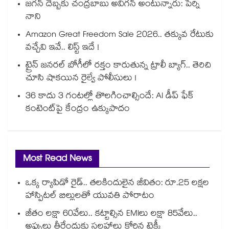
జగన్ దెబ్బకు చంద్రబాబు అవిగన్ అంటున్నారు: పేర్ని
నాని
Amazon Great Freedom Sale 2026.. తక్కువ రేటుకు
వచ్చేవి ఇవే.. లిస్ట్ ఇదే !
ట్రైన్ జనరల్ బోగీలో రక్తం కారుతున్న ట్రాలీ బ్యాగ్.. తెరిచి
చూసి షాకయిన రైల్వే పోలీసులు !
36 కాదు 3 గంటల్లో తొలగించాల్సిందే: AI డీప్ ఫేక్
కంటెంట్‎పై కేంద్రం ఉక్కుపాదం
Most Read News
ఒక్క ర్యాపిడో రైడ్.. తలకిందులైన జీవితం: రూ.25 లక్షల
హాస్పిటల్ బిల్లులతో యువతి పోరాటం
జీతం లక్షా 60వేలు.. కట్టాల్సిన EMIలు లక్షా 85వేలు..
అప్పులు తీరేందుకు సలహాలు కోరిన టెక్కీ