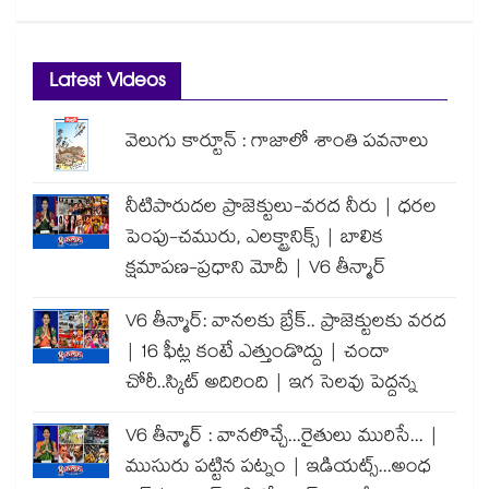
Latest Videos
వెలుగు కార్టూన్ : గాజాలో శాంతి పవనాలు
నీటిపారుదల ప్రాజెక్టులు-వరద నీరు | ధరల
పెంపు-చమురు, ఎలక్ట్రానిక్స్ | బాలిక
క్షమాపణ-ప్రధాని మోదీ | V6 తీన్మార్
V6 తీన్మార్: వానలకు బ్రేక్.. ప్రాజెక్టులకు వరద
| 16 ఫీట్ల కంటే ఎత్తుండొద్దు | చందా
చోరీ..స్కిట్ అదిరింది | ఇగ సెలవు పెద్దన్న
V6 తీన్మార్ : వానలొచ్చే...రైతులు మురిసే... |
ముసురు పట్టిన పట్నం | ఇడియట్స్...అంధ