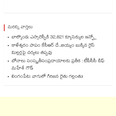
మరిన్ని వార్తలు
బాల్కొండ: ఎస్సారెస్పీకి 32,821 క్యూసెక్కుల ఇన్ఫ్లో
కాళేశ్వరం పాపం కేసీఆర్ దే..బియ్యం బుక్కిన రైస్
మిల్లర్లపై చర్యలు తప్పవు
బోనాలు సంస్కృతీసంప్రదాయాలకు ప్రతీక : టీపీసీసీ చీఫ్‌‌‌‌‌‌‌‌‌‌‌‌‌‌‌‌
మహేశ్‌‌‌‌‌‌‌‌ గౌడ్‌‌‌‌‌‌‌‌‌‌‌‌‌‌‌‌
లింగంపేట: వాగులో గిరిజన రైతు గల్లంతు!