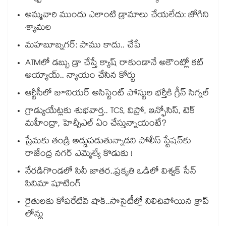
అమ్మవారి ముందు ఎలాంటి డ్రామాలు చేయలేదు: జోగిని
శ్యామల
మహబూబ్నగర్: పాము కాదు.. చేపే
ATMలో డబ్బు డ్రా చేస్తే క్యాష్ రాకుండానే అకౌంట్లో కట్
అయ్యాయ్.. న్యాయం చేసిన కోర్టు
ఆర్టీసీలో జూనియర్ అసిస్టెంట్‌‌ పోస్టుల భర్తీకి గ్రీన్‌‌ సిగ్నల్
గ్రాడ్యుయేట్లకు శుభవార్త.. TCS, విప్రో, ఇన్ఫోసిస్, టెక్
మహీంద్రా, హెచ్సీఎల్ ఏం చేస్తున్నాయంటే?
ప్రేమకు తండ్రి అడ్డుపడుతున్నాడని పోలీస్ స్టేషన్⁪కు
రాజేంద్ర నగర్ ఎమ్మెల్యే కొడుకు !
నేరడిగొండలో సినీ జాతర..ప్రకృతి ఒడిలో విశ్వక్ సేన్
సినిమా షూటింగ్
రైతులకు కోపరేటివ్ షాక్..సొసైటీల్లో నిలిచిపోయిన క్రాప్
లోన్లు