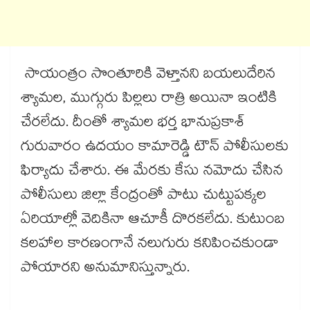
సాయంత్రం సొంతూరికి వెళ్తానని బయలుదేరిన
శ్యామల, ముగ్గురు పిల్లలు రాత్రి అయినా ఇంటికి
చేరలేదు. దీంతో శ్యామల భర్త భానుప్రకాశ్‌‌‌‌‌‌‌‌‌‌‌‌‌‌‌‌
గురువారం ఉదయం కామారెడ్డి టౌన్‌‌‌‌‌‌‌‌‌‌‌‌‌‌‌‌ పోలీసులకు
ఫిర్యాదు చేశారు. ఈ మేరకు కేసు నమోదు చేసిన
పోలీసులు జిల్లా కేంద్రంతో పాటు చుట్టుపక్కల
ఏరియాల్లో వెదికినా ఆచూకీ దొరకలేదు. కుటుంబ
కలహాల కారణంగానే నలుగురు కనిపించకుండా
పోయారని అనుమానిస్తున్నారు.