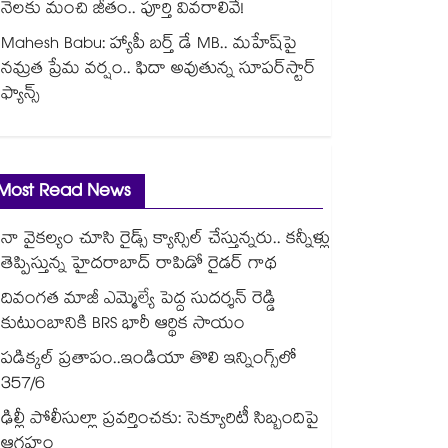
నెలకు మంచి జీతం.. పూర్తి వివరాలివే!
Mahesh Babu: హ్యాపీ బర్త్ డే MB.. మహేష్‌పై
నమ్రత ప్రేమ వర్షం.. ఫిదా అవుతున్న సూపర్‌స్టార్
ఫ్యాన్స్
Most Read News
నా వైకల్యం చూసి రైడ్స్ క్యాన్సిల్ చేస్తున్నరు.. కన్నీళ్లు
తెప్పిస్తున్న హైదరాబాద్ రాపిడో రైడర్ గాథ
దివంగత మాజీ ఎమ్మెల్యే పెద్ద సుదర్శన్ రెడ్డి
కుటుంబానికి BRS భారీ ఆర్థిక సాయం
పడిక్కల్‌‌ ప్రతాపం..ఇండియా తొలి ఇన్నింగ్స్‌‌లో
357/6
ఢిల్లీ పోలీసుల్లా ప్రవర్తించకు: సెక్యూరిటీ సిబ్బందిపై
ఆగ్రహం