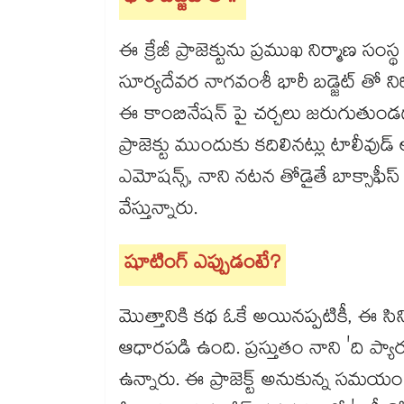
ఈ క్రేజీ ప్రాజెక్టును ప్రముఖ నిర్మాణ సంస
సూర్యదేవర నాగవంశీ భారీ బడ్జెట్ తో న
ఈ కాంబినేషన్ పై చర్చలు జరుగుతుండగ
ప్రాజెక్టు ముందుకు కదిలినట్లు టాలీవుడ్ ల
ఎమోషన్స్, నాని నటన తోడైతే బాక్సాఫీస్
వేస్తున్నారు.
షూటింగ్ ఎప్పుడంటే?
మొత్తానికి కథ ఓకే అయినప్పటికీ, ఈ సినిమ
ఆధారపడి ఉంది. ప్రస్తుతం నాని 'ది ప్యా
ఉన్నారు. ఈ ప్రాజెక్ట్ అనుకున్న సమ