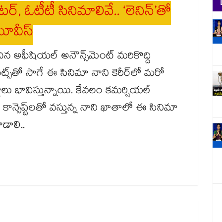
, ఓటీటీ సినిమాలివే.. ‘లెనిన్’తో
 మూవీస్
ిన అఫీషియల్ అనౌన్స్‌మెంట్ మరికొద్ది
ంట్స్‌తో సాగే ఈ సినిమా నాని కెరీర్‌లో మరో
గాలు భావిస్తున్నాయి. కేవలం కమర్షియల్
కాన్సెప్ట్‌లతో వస్తున్న నాని ఖాతాలో ఈ సినిమా
ూడాలి..