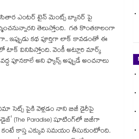
్థ సితార ఎంటర్ టైన్ మెంట్స్ బ్యానర్ పై
ిర్మించనున్నారని తెలుస్తోంది. గత కొంతకాలంగా
ా.. ఇప్పుడు కథ పూర్తిగా లాక్ కావడంతో ఈ
ో టాక్ వినిపిస్తోంది. వెంకీ అట్లూరి మార్క్
 వద్ద పూనకాలే అని ఫ్యాన్స్ అప్పుడే అంచనాలు
ా సెట్స్ పైకి వెళ్లడం నాని బిజీ డైరీపై
రడైజ్' (The Paradise) షూటింగ్‌లో బిజీగా
యం కంటే కాస్త ఎక్కువ సమయం తీసుకుంటోంది.