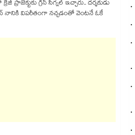
జీ ప్రాజెక్టుకు గ్రీన్ సిగ్నల్ ఇచ్చారు.. దర్శకుడు
నేరేషన్ నానికి విపరీతంగా నచ్చడంతో వెంటనే ఓకే