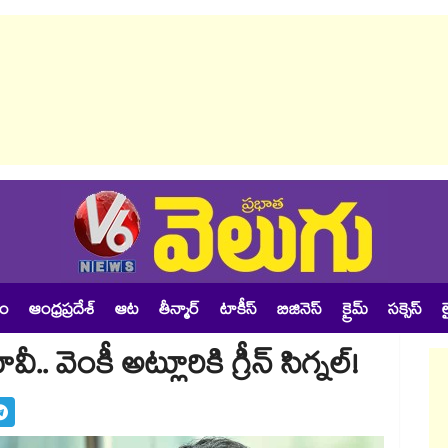
శం
ఆంధ్రప్రదేశ్
ఆట
తీన్మార్
టాకీస్
బిజినెస్
క్రైమ్
సక్సెస్
ల
. వెంకీ అట్లూరికి గ్రీన్ సిగ్నల్!