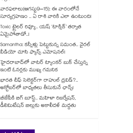
వారఫలాలు(ఆగస్టు9–15): ఈ వారంలోనే
సూర్యగ్రహణం .. ఏ రాశి వారికి ఎలా ఉంటుంది!
Toxic ట్రైలర్ రివ్యూ.. యష్ ‘టాక్సిక్’ తర్వాత
ఏమైపోతాడో..!
Samantha: కన్నీళ్లు పెట్టుకున్న సమంత.. వైరల్
వీడియో చూసి ఫ్యాన్స్ ఎమోషనల్!
హైదరాబాద్⁪లో వాటర్ ట్యాంకర్ బుక్ చేస్తున్న
ఇంటి ఓనర్లకు ముఖ్య గమనిక
భారత చీఫ్ సెలెక్టర్⁬గా రాహుల్ ద్రవిడ్?..
అక్టోబర్‌లో బాధ్యతలు తీసుకునే ఛాన్స్!
బీజేపీకి బిగ్ బూస్ట్.. మహిళా రిజర్వేషన్,
డీలిమిటేషన్ బిల్లుకు అకాలీదళ్ మద్దతు